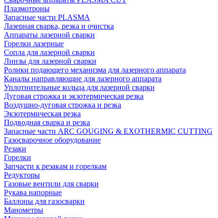
Плазмотроны
Запасные части PLASMA
Лазерная сварка, резка и очистка
Аппараты лазерной сварки
Горелки лазерные
Сопла для лазерной сварки
Линзы для лазерной сварки
Ролики подающего механизма для лазерного аппарата
Каналы направляющие для лазерного аппарата
Уплотнительные кольца для лазерной сварки
Дуговая строжка и экзотермическая резка
Воздушно-дуговая строжка и резка
Экзотермическая резка
Подводная сварка и резка
Запасные части ARC GOUGING & EXOTHERMIC CUTTING
Газосварочное оборудование
Резаки
Горелки
Запчасти к резакам и горелкам
Редукторы
Газовые вентили для сварки
Рукава напорные
Баллоны для газосварки
Манометры