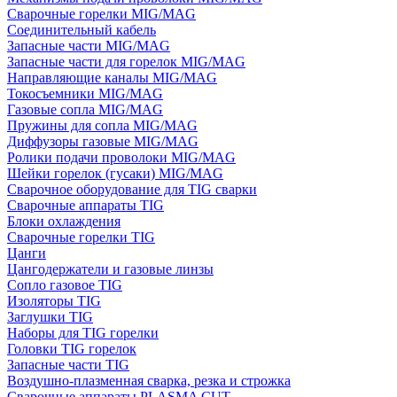
Сварочные горелки MIG/MAG
Соединительный кабель
Запасные части MIG/MAG
Запасные части для горелок MIG/MAG
Направляющие каналы MIG/MAG
Токосъемники MIG/MAG
Газовые сопла MIG/MAG
Пружины для сопла MIG/MAG
Диффузоры газовые MIG/MAG
Ролики подачи проволоки MIG/MAG
Шейки горелок (гусаки) MIG/MAG
Сварочное оборудование для TIG сварки
Сварочные аппараты TIG
Блоки охлаждения
Сварочные горелки TIG
Цанги
Цангодержатели и газовые линзы
Сопло газовое TIG
Изоляторы TIG
Заглушки TIG
Наборы для TIG горелки
Головки TIG горелок
Запасные части TIG
Воздушно-плазменная сварка, резка и строжка
Сварочные аппараты PLASMA CUT