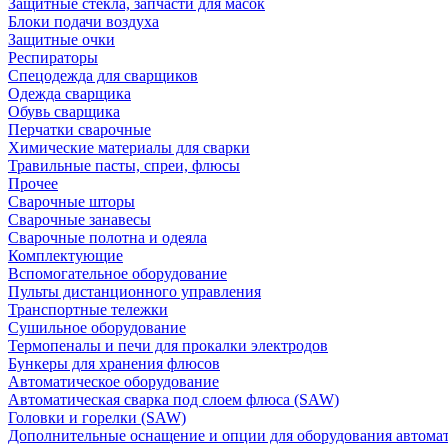
Защитные стекла, запчасти для масок
Блоки подачи воздуха
Защитные очки
Респираторы
Спецодежда для сварщиков
Одежда сварщика
Обувь сварщика
Перчатки сварочные
Химические материалы для сварки
Травильные пасты, спреи, флюсы
Прочее
Сварочные шторы
Сварочные занавесы
Сварочные полотна и одеяла
Комплектующие
Вспомогательное оборудование
Пульты дистанционного управления
Транспортные тележки
Сушильное оборудование
Термопеналы и печи для прокалки электродов
Бункеры для хранения флюсов
Автоматическое оборудование
Автоматическая сварка под слоем флюса (SAW)
Головки и горелки (SAW)
Дополнительные оснащение и опции для оборудования автома