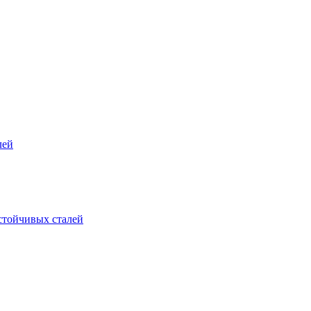
лей
стойчивых сталей