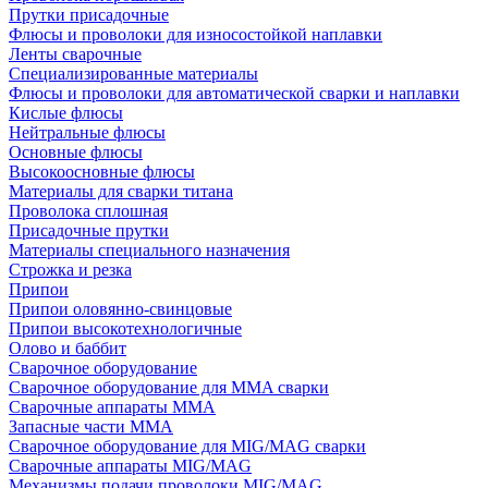
Прутки присадочные
Флюсы и проволоки для износостойкой наплавки
Ленты сварочные
Специализированные материалы
Флюсы и проволоки для автоматической сварки и наплавки
Кислые флюсы
Нейтральные флюсы
Основные флюсы
Высокоосновные флюсы
Материалы для сварки титана
Проволока сплошная
Присадочные прутки
Материалы специального назначения
Строжка и резка
Припои
Припои оловянно-свинцовые
Припои высокотехнологичные
Олово и баббит
Сварочное оборудование
Сварочное оборудование для MMA сварки
Сварочные аппараты MMA
Запасные части MMA
Сварочное оборудование для MIG/MAG сварки
Сварочные аппараты MIG/MAG
Механизмы подачи проволоки MIG/MAG