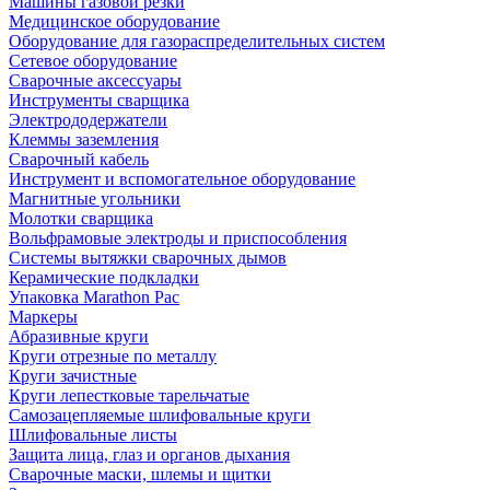
Машины газовой резки
Медицинское оборудование
Оборудование для газораспределительных систем
Сетевое оборудование
Сварочные аксессуары
Инструменты сварщика
Электрододержатели
Клеммы заземления
Сварочный кабель
Инструмент и вспомогательное оборудование
Магнитные угольники
Молотки сварщика
Вольфрамовые электроды и приспособления
Системы вытяжки сварочных дымов
Керамические подкладки
Упаковка Marathon Pac
Маркеры
Абразивные круги
Круги отрезные по металлу
Круги зачистные
Круги лепестковые тарельчатые
Самозацепляемые шлифовальные круги
Шлифовальные листы
Защита лица, глаз и органов дыхания
Сварочные маски, шлемы и щитки