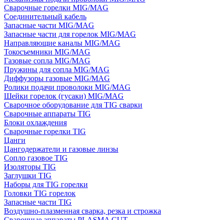
Сварочные горелки MIG/MAG
Соединительный кабель
Запасные части MIG/MAG
Запасные части для горелок MIG/MAG
Направляющие каналы MIG/MAG
Токосъемники MIG/MAG
Газовые сопла MIG/MAG
Пружины для сопла MIG/MAG
Диффузоры газовые MIG/MAG
Ролики подачи проволоки MIG/MAG
Шейки горелок (гусаки) MIG/MAG
Сварочное оборудование для TIG сварки
Сварочные аппараты TIG
Блоки охлаждения
Сварочные горелки TIG
Цанги
Цангодержатели и газовые линзы
Сопло газовое TIG
Изоляторы TIG
Заглушки TIG
Наборы для TIG горелки
Головки TIG горелок
Запасные части TIG
Воздушно-плазменная сварка, резка и строжка
Сварочные аппараты PLASMA CUT