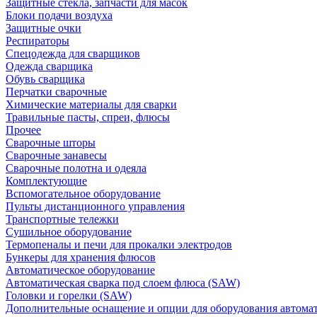
Защитные стекла, запчасти для масок
Блоки подачи воздуха
Защитные очки
Респираторы
Спецодежда для сварщиков
Одежда сварщика
Обувь сварщика
Перчатки сварочные
Химические материалы для сварки
Травильные пасты, спреи, флюсы
Прочее
Сварочные шторы
Сварочные занавесы
Сварочные полотна и одеяла
Комплектующие
Вспомогательное оборудование
Пульты дистанционного управления
Транспортные тележки
Сушильное оборудование
Термопеналы и печи для прокалки электродов
Бункеры для хранения флюсов
Автоматическое оборудование
Автоматическая сварка под слоем флюса (SAW)
Головки и горелки (SAW)
Дополнительные оснащение и опции для оборудования автома