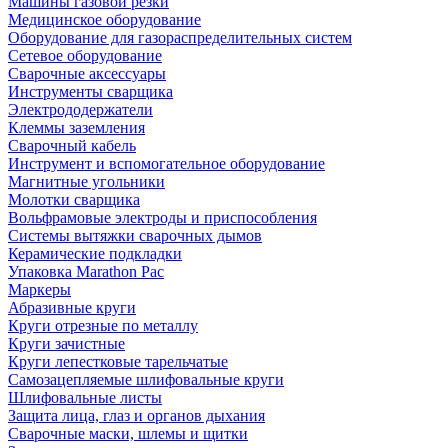
Машины газовой резки
Медицинское оборудование
Оборудование для газораспределительных систем
Сетевое оборудование
Сварочные аксессуары
Инструменты сварщика
Электрододержатели
Клеммы заземления
Сварочный кабель
Инструмент и вспомогательное оборудование
Магнитные угольники
Молотки сварщика
Вольфрамовые электроды и приспособления
Системы вытяжки сварочных дымов
Керамические подкладки
Упаковка Marathon Pac
Маркеры
Абразивные круги
Круги отрезные по металлу
Круги зачистные
Круги лепестковые тарельчатые
Самозацепляемые шлифовальные круги
Шлифовальные листы
Защита лица, глаз и органов дыхания
Сварочные маски, шлемы и щитки