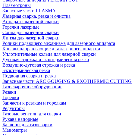
Плазмотроны
Запасные части PLASMA
Лазерная сварка, резка и очистка
Аппараты лазерной сварки
Горелки лазерные
Сопла для лазерной сварки
Линзы для лазерной сварки
Ролики подающего механизма для лазерного аппарата
Каналы направляющие для лазерного аппарата
Уплотнительные кольца для лазерной сварки
Дуговая строжка и экзотермическая резка
Воздушно-дуговая строжка и резка
Экзотермическая резка
Подводная сварка и резка
Запасные части ARC GOUGING & EXOTHERMIC CUTTING
Газосварочное оборудование
Резаки
Горелки
Запчасти к резакам и горелкам
Редукторы
Газовые вентили для сварки
Рукава напорные
Баллоны для газосварки
Манометры