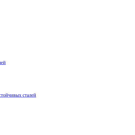
лей
стойчивых сталей