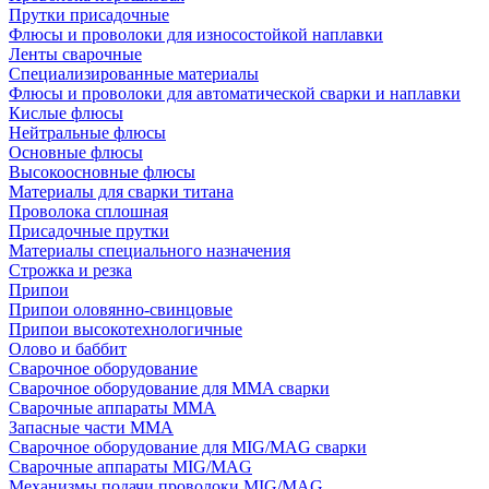
Прутки присадочные
Флюсы и проволоки для износостойкой наплавки
Ленты сварочные
Специализированные материалы
Флюсы и проволоки для автоматической сварки и наплавки
Кислые флюсы
Нейтральные флюсы
Основные флюсы
Высокоосновные флюсы
Материалы для сварки титана
Проволока сплошная
Присадочные прутки
Материалы специального назначения
Строжка и резка
Припои
Припои оловянно-свинцовые
Припои высокотехнологичные
Олово и баббит
Сварочное оборудование
Сварочное оборудование для MMA сварки
Сварочные аппараты MMA
Запасные части MMA
Сварочное оборудование для MIG/MAG сварки
Сварочные аппараты MIG/MAG
Механизмы подачи проволоки MIG/MAG