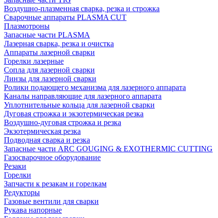
Воздушно-плазменная сварка, резка и строжка
Сварочные аппараты PLASMA CUT
Плазмотроны
Запасные части PLASMA
Лазерная сварка, резка и очистка
Аппараты лазерной сварки
Горелки лазерные
Сопла для лазерной сварки
Линзы для лазерной сварки
Ролики подающего механизма для лазерного аппарата
Каналы направляющие для лазерного аппарата
Уплотнительные кольца для лазерной сварки
Дуговая строжка и экзотермическая резка
Воздушно-дуговая строжка и резка
Экзотермическая резка
Подводная сварка и резка
Запасные части ARC GOUGING & EXOTHERMIC CUTTING
Газосварочное оборудование
Резаки
Горелки
Запчасти к резакам и горелкам
Редукторы
Газовые вентили для сварки
Рукава напорные