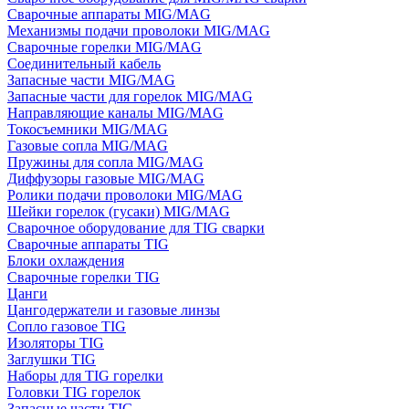
Сварочные аппараты MIG/MAG
Механизмы подачи проволоки MIG/MAG
Сварочные горелки MIG/MAG
Соединительный кабель
Запасные части MIG/MAG
Запасные части для горелок MIG/MAG
Направляющие каналы MIG/MAG
Токосъемники MIG/MAG
Газовые сопла MIG/MAG
Пружины для сопла MIG/MAG
Диффузоры газовые MIG/MAG
Ролики подачи проволоки MIG/MAG
Шейки горелок (гусаки) MIG/MAG
Сварочное оборудование для TIG сварки
Сварочные аппараты TIG
Блоки охлаждения
Сварочные горелки TIG
Цанги
Цангодержатели и газовые линзы
Сопло газовое TIG
Изоляторы TIG
Заглушки TIG
Наборы для TIG горелки
Головки TIG горелок
Запасные части TIG