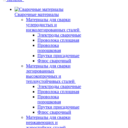
Сварочные материалы
Материалы для сварки
углеродистых и
низколегированных сталей
Электроды сварочные
Проволока сплошная
Проволока
порошковая
Прутки присадочные
Флюс сварочный
Материалы для сварки
легированных
высокопрочных и
теплоустойчивых сталей
Электроды сварочные
Проволока сплошная
Проволока
порошковая
Прутки присадочные
Флюс сварочный
Материалы для сварки
нержавеющих и
жаростойких сталей