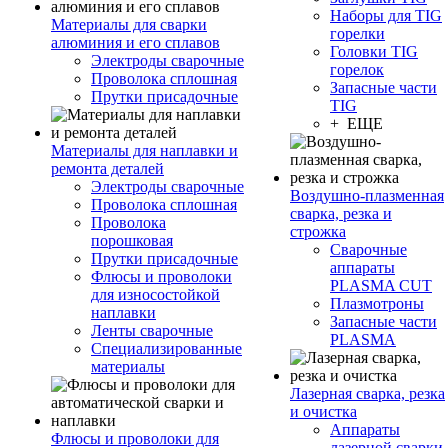
Наборы для TIG
Материалы для сварки
горелки
алюминия и его сплавов
Головки TIG
Электроды сварочные
горелок
Проволока сплошная
Запасные части
Прутки присадочные
TIG
+ ЕЩЕ
Материалы для наплавки и
ремонта деталей
Электроды сварочные
Воздушно-плазменная
Проволока сплошная
сварка, резка и
Проволока
строжка
порошковая
Сварочные
Прутки присадочные
аппараты
Флюсы и проволоки
PLASMA CUT
для износостойкой
Плазмотроны
наплавки
Запасные части
Ленты сварочные
PLASMA
Специализированные
материалы
Лазерная сварка, резка
и очистка
Аппараты
Флюсы и проволоки для
лазерной сварки