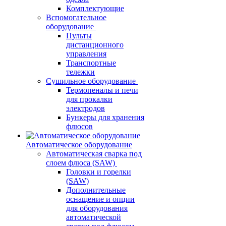
Комплектующие
Вспомогательное
оборудование
Пульты
дистанционного
управления
Транспортные
тележки
Сушильное оборудование
Термопеналы и печи
для прокалки
электродов
Бункеры для хранения
флюсов
Автоматическое оборудование
Автоматическая сварка под
слоем флюса (SAW)
Головки и горелки
(SAW)
Дополнительные
оснащение и опции
для оборудования
автоматической