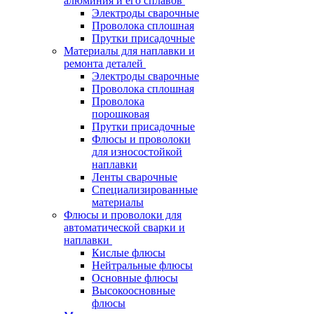
алюминия и его сплавов
Электроды сварочные
Проволока сплошная
Прутки присадочные
Материалы для наплавки и
ремонта деталей
Электроды сварочные
Проволока сплошная
Проволока
порошковая
Прутки присадочные
Флюсы и проволоки
для износостойкой
наплавки
Ленты сварочные
Специализированные
материалы
Флюсы и проволоки для
автоматической сварки и
наплавки
Кислые флюсы
Нейтральные флюсы
Основные флюсы
Высокоосновные
флюсы