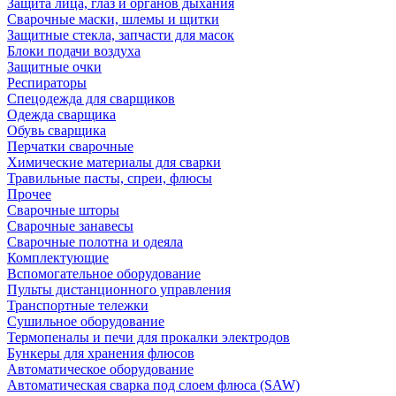
Защита лица, глаз и органов дыхания
Сварочные маски, шлемы и щитки
Защитные стекла, запчасти для масок
Блоки подачи воздуха
Защитные очки
Респираторы
Спецодежда для сварщиков
Одежда сварщика
Обувь сварщика
Перчатки сварочные
Химические материалы для сварки
Травильные пасты, спреи, флюсы
Прочее
Сварочные шторы
Сварочные занавесы
Сварочные полотна и одеяла
Комплектующие
Вспомогательное оборудование
Пульты дистанционного управления
Транспортные тележки
Сушильное оборудование
Термопеналы и печи для прокалки электродов
Бункеры для хранения флюсов
Автоматическое оборудование
Автоматическая сварка под слоем флюса (SAW)