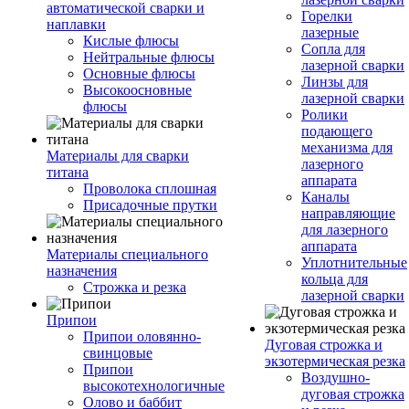
автоматической сварки и
Горелки
наплавки
лазерные
Кислые флюсы
Сопла для
Нейтральные флюсы
лазерной сварки
Основные флюсы
Линзы для
Высокоосновные
лазерной сварки
флюсы
Ролики
подающего
механизма для
Материалы для сварки
лазерного
титана
аппарата
Проволока сплошная
Каналы
Присадочные прутки
направляющие
для лазерного
аппарата
Материалы специального
Уплотнительные
назначения
кольца для
Строжка и резка
лазерной сварки
Припои
Припои оловянно-
Дуговая строжка и
свинцовые
экзотермическая резка
Припои
Воздушно-
высокотехнологичные
дуговая строжка
Олово и баббит