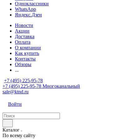
Одноклассники
WhatsApp
Яндекс.Дзен
Новости
Акции
Доставка
Оплата
О компании
Как купить
Контакты
Обзоры
...
+7 (495) 225-95-78
+7 (495) 225-95-78
Многоканальный
sale@ktnd.ru
Войти
Каталог
По всему сайту