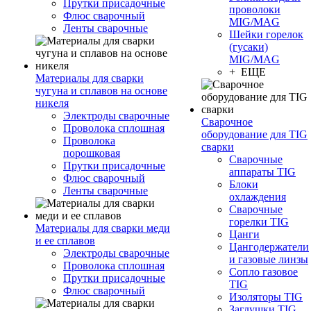
Прутки присадочные
проволоки
Флюс сварочный
MIG/MAG
Ленты сварочные
Шейки горелок
(гусаки)
MIG/MAG
+ ЕЩЕ
Материалы для сварки
чугуна и сплавов на основе
никеля
Электроды сварочные
Сварочное
Проволока сплошная
оборудование для TIG
Проволока
сварки
порошковая
Сварочные
Прутки присадочные
аппараты TIG
Флюс сварочный
Блоки
Ленты сварочные
охлаждения
Сварочные
горелки TIG
Материалы для сварки меди
Цанги
и ее сплавов
Цангодержатели
Электроды сварочные
и газовые линзы
Проволока сплошная
Сопло газовое
Прутки присадочные
TIG
Флюс сварочный
Изоляторы TIG
Заглушки TIG