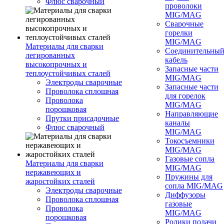
Флюс сварочный
проволоки
MIG/MAG
Сварочные
горелки
MIG/MAG
Материалы для сварки
Соединительны
легированных
кабель
высокопрочных и
Запасные части
теплоустойчивых сталей
MIG/MAG
Электроды сварочные
Запасные части
Проволока сплошная
для горелок
Проволока
MIG/MAG
порошковая
Направляющие
Прутки присадочные
каналы
Флюс сварочный
MIG/MAG
Токосъемники
MIG/MAG
Газовые сопла
Материалы для сварки
MIG/MAG
нержавеющих и
Пружины для
жаростойких сталей
сопла MIG/MAG
Электроды сварочные
Диффузоры
Проволока сплошная
газовые
Проволока
MIG/MAG
порошковая
Ролики подачи