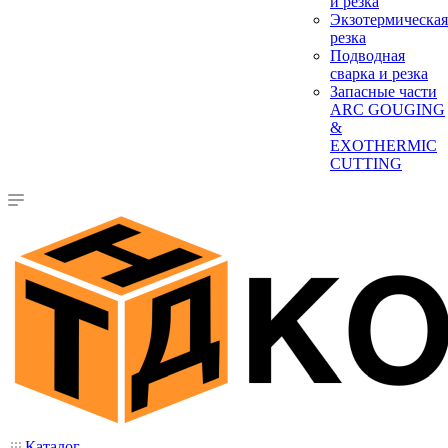
и резка
Экзотермическая
резка
Подводная
сварка и резка
Запасные части
ARC GOUGING
&
EXOTHERMIC
CUTTING
Каталог