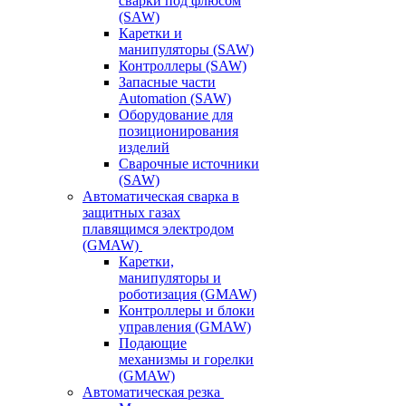
сварки под флюсом
(SAW)
Каретки и
манипуляторы (SAW)
Контроллеры (SAW)
Запасные части
Automation (SAW)
Оборудование для
позиционирования
изделий
Сварочные источники
(SAW)
Автоматическая сварка в
защитных газах
плавящимся электродом
(GMAW)
Каретки,
манипуляторы и
роботизация (GMAW)
Контроллеры и блоки
управления (GMAW)
Подающие
механизмы и горелки
(GMAW)
Автоматическая резка