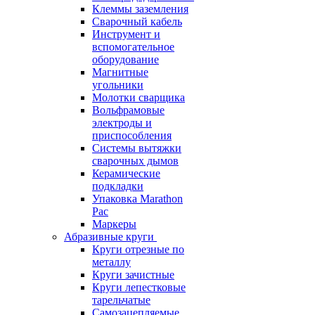
Клеммы заземления
Сварочный кабель
Инструмент и
вспомогательное
оборудование
Магнитные
угольники
Молотки сварщика
Вольфрамовые
электроды и
приспособления
Системы вытяжки
сварочных дымов
Керамические
подкладки
Упаковка Marathon
Pac
Маркеры
Абразивные круги
Круги отрезные по
металлу
Круги зачистные
Круги лепестковые
тарельчатые
Самозацепляемые