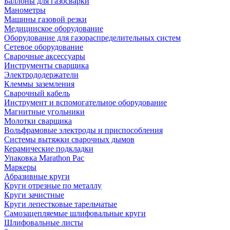
Баллоны для газосварки
Манометры
Машины газовой резки
Медицинское оборудование
Оборудование для газораспределительных систем
Сетевое оборудование
Сварочные аксессуары
Инструменты сварщика
Электрододержатели
Клеммы заземления
Сварочный кабель
Инструмент и вспомогательное оборудование
Магнитные угольники
Молотки сварщика
Вольфрамовые электроды и приспособления
Системы вытяжки сварочных дымов
Керамические подкладки
Упаковка Marathon Pac
Маркеры
Абразивные круги
Круги отрезные по металлу
Круги зачистные
Круги лепестковые тарельчатые
Самозацепляемые шлифовальные круги
Шлифовальные листы