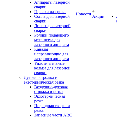
Аппараты лазерной
сварки
Горелки лазерные
Новости
Сопла для лазерной
Акции
сварки
Линзы для лазерной
сварки
Ролики подающего
механизма для
лазерного аппарата
Каналы
направляющие для
лазерного аппарата
Уплотнительные
кольца для лазерной
сварки
Дуговая строжка и
экзотермическая резка
Воздушно-дуговая
строжка и резка
Экзотермическая
резка
Подводная сварка и
резка
Запасные части ARC