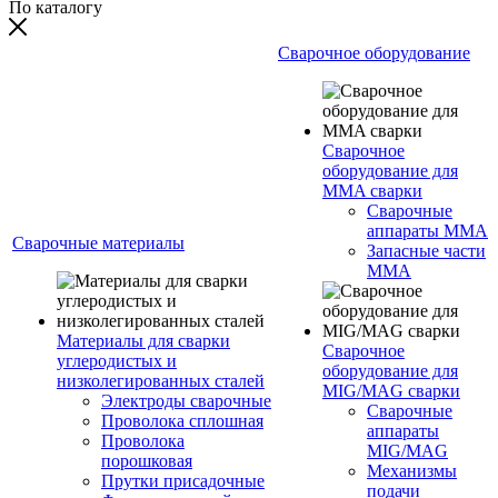
По каталогу
Сварочное оборудование
Сварочное
оборудование для
MMA сварки
Сварочные
аппараты MMA
Сварочные материалы
Запасные части
MMA
Материалы для сварки
Сварочное
углеродистых и
оборудование для
низколегированных сталей
MIG/MAG сварки
Электроды сварочные
Сварочные
Проволока сплошная
аппараты
Проволока
MIG/MAG
порошковая
Механизмы
Прутки присадочные
подачи