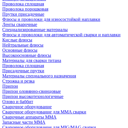
Проволока сплошная
Проволока порошковая
Прутки присадочные
Флюсы и проволоки для износостойкой наплавки
Ленты сварочные
Специализированные материалы
Флюсы и проволоки для автоматической сварки и наплавки
Кислые флюсы
Нейтральные флюсы
Основные флюсы
Высокоосновные флюсы
Материалы для сварки титана
Проволока сплошная
Присадочные прутки
Материалы специального назначения
Строжка и резка
Припои
Припои оловянно-свинцовые
Припои высокотехнологичные
Олово и баббит
Сварочное оборудование
Сварочное оборудование для MMA сварки
Сварочные аппараты MMA
Запасные части MMA
Сварочное оборудование для MIG/MAG сварки