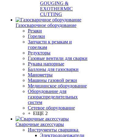
GOUGING &
EXOTHERMIC
CUTTING
Газосварочное оборудование
Резаки
Горелки
Запчасти к резакам и
горелкам
Редукторы
Газовые вентили для сварки
Рукава напорные
Баллоны для газосварки
Манометры
Машины газовой резки
Медицинское оборудование
Оборудование для
газораспределительных
систем
Сетевое оборудование
+ ЕЩЕ 2
Сварочные аксессуары
Инструменты сварщика
Электрододержатели