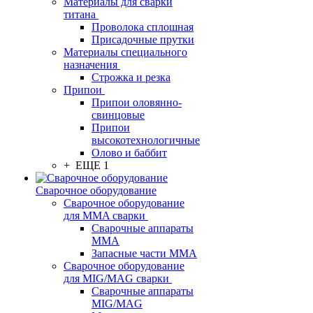
Материалы для сварки
титана
Проволока сплошная
Присадочные прутки
Материалы специального
назначения
Строжка и резка
Припои
Припои оловянно-
свинцовые
Припои
высокотехнологичные
Олово и баббит
+ ЕЩЕ 1
Сварочное оборудование
Сварочное оборудование
для MMA сварки
Сварочные аппараты
MMA
Запасные части MMA
Сварочное оборудование
для MIG/MAG сварки
Сварочные аппараты
MIG/MAG