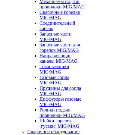
Механизмы подачи
проволоки MIG/MAG
Сварочные горелки
MIG/MAG
Соединительный
кабель
Запасные части
MIG/MAG
Запасные части для
горелок MIG/MAG
Направляющие
каналы MIG/MAG
Токосъемники
MIG/MAG
Газовые сопла
MIG/MAG
Пружины для сопла
MIG/MAG
Диффузоры газовые
MIG/MAG
Ролики подачи
проволоки MIG/MAG
Шейки горелок
(гусаки) MIG/MAG
Сварочное оборудование