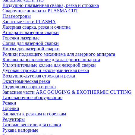
Воздушно-плазменная сварка, резка и строжка
Сварочные аппараты PLASMA CUT
Плазмотроны
Запасные части PLASMA
Лазерная сварка, резка и очистка
Аппараты лазерной сварки
Горелки лазерные
Сопла для лазерной сварки
Линзы для лазерной сварки
Ролики подающего механизма для лазерного аппарата
Каналы направляющие для лазерного аппарата
Уплотнительные кольца для лазерной сварки
Дуговая строжка и экзотермическая резка
Воздушно-дуговая строжка и резка
Экзотермическая резка
Подводная сварка и резка
Запасные части ARC GOUGING & EXOTHERMIC CUTTING
Газосварочное оборудование
Резаки
Горелки
Запчасти к резакам и горелкам
Редукторы
Газовые вентили для сварки
Рукава напорные