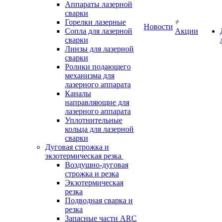
Аппараты лазерной
сварки
Горелки лазерные
Новости
Сопла для лазерной
Акции
сварки
Линзы для лазерной
сварки
Ролики подающего
механизма для
лазерного аппарата
Каналы
направляющие для
лазерного аппарата
Уплотнительные
кольца для лазерной
сварки
Дуговая строжка и
экзотермическая резка
Воздушно-дуговая
строжка и резка
Экзотермическая
резка
Подводная сварка и
резка
Запасные части ARC