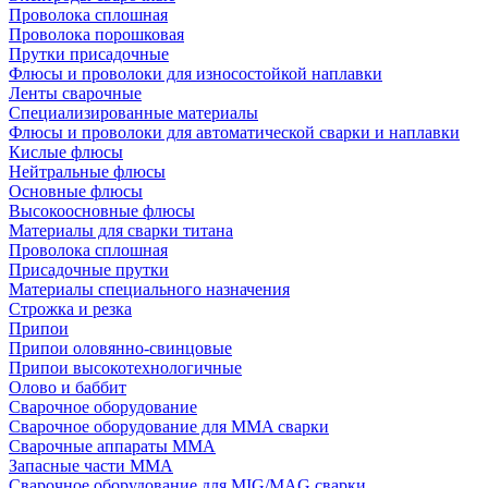
Проволока сплошная
Проволока порошковая
Прутки присадочные
Флюсы и проволоки для износостойкой наплавки
Ленты сварочные
Специализированные материалы
Флюсы и проволоки для автоматической сварки и наплавки
Кислые флюсы
Нейтральные флюсы
Основные флюсы
Высокоосновные флюсы
Материалы для сварки титана
Проволока сплошная
Присадочные прутки
Материалы специального назначения
Строжка и резка
Припои
Припои оловянно-свинцовые
Припои высокотехнологичные
Олово и баббит
Сварочное оборудование
Сварочное оборудование для MMA сварки
Сварочные аппараты MMA
Запасные части MMA
Сварочное оборудование для MIG/MAG сварки