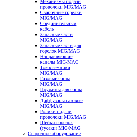
Механизмы подачи
проволоки MIG/MAG
Сварочные горелки
MIG/MAG
Соединительный
кабель
Запасные части
MIG/MAG
Запасные части для
горелок MIG/MAG
Направляющие
каналы MIG/MAG
Токосъемники
MIG/MAG
Газовые сопла
MIG/MAG
Пружины для сопла
MIG/MAG
Диффузоры газовые
MIG/MAG
Ролики подачи
проволоки MIG/MAG
Шейки горелок
(гусаки) MIG/MAG
Сварочное оборудование