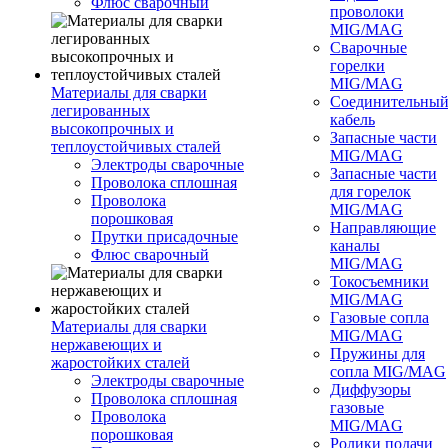
Флюс сварочный
проволоки
MIG/MAG
Сварочные
горелки
MIG/MAG
Материалы для сварки
Соединительны
легированных
кабель
высокопрочных и
Запасные части
теплоустойчивых сталей
MIG/MAG
Электроды сварочные
Запасные части
Проволока сплошная
для горелок
Проволока
MIG/MAG
порошковая
Направляющие
Прутки присадочные
каналы
Флюс сварочный
MIG/MAG
Токосъемники
MIG/MAG
Газовые сопла
Материалы для сварки
MIG/MAG
нержавеющих и
Пружины для
жаростойких сталей
сопла MIG/MAG
Электроды сварочные
Диффузоры
Проволока сплошная
газовые
Проволока
MIG/MAG
порошковая
Ролики подачи