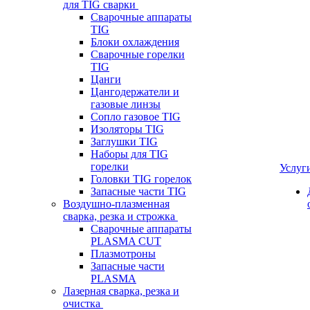
для TIG сварки
Сварочные аппараты
TIG
Блоки охлаждения
Сварочные горелки
TIG
Цанги
Цангодержатели и
газовые линзы
Сопло газовое TIG
Изоляторы TIG
Заглушки TIG
Наборы для TIG
горелки
Услуг
Головки TIG горелок
Запасные части TIG
Воздушно-плазменная
сварка, резка и строжка
Сварочные аппараты
PLASMA CUT
Плазмотроны
Запасные части
PLASMA
Лазерная сварка, резка и
очистка