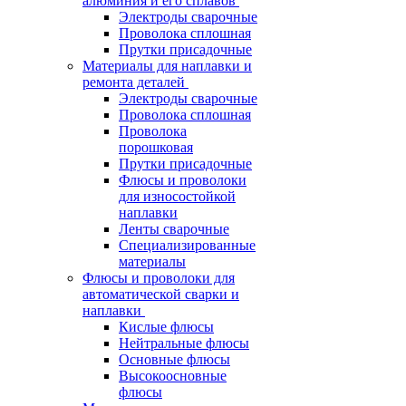
алюминия и его сплавов
Электроды сварочные
Проволока сплошная
Прутки присадочные
Материалы для наплавки и
ремонта деталей
Электроды сварочные
Проволока сплошная
Проволока
порошковая
Прутки присадочные
Флюсы и проволоки
для износостойкой
наплавки
Ленты сварочные
Специализированные
материалы
Флюсы и проволоки для
автоматической сварки и
наплавки
Кислые флюсы
Нейтральные флюсы
Основные флюсы
Высокоосновные
флюсы