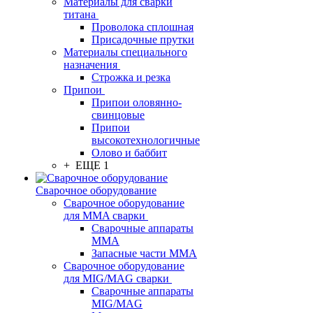
Материалы для сварки
титана
Проволока сплошная
Присадочные прутки
Материалы специального
назначения
Строжка и резка
Припои
Припои оловянно-
свинцовые
Припои
высокотехнологичные
Олово и баббит
+ ЕЩЕ 1
Сварочное оборудование
Сварочное оборудование
для MMA сварки
Сварочные аппараты
MMA
Запасные части MMA
Сварочное оборудование
для MIG/MAG сварки
Сварочные аппараты
MIG/MAG