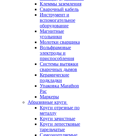
Клеммы заземления
Сварочный кабель
Инструмент и
вспомогательное
оборудование
Магнитные
угольники
Молотки сварщика
Вольфрамовые
электроды и
приспособления
Системы вытяжки
сварочных дымов
Керамические
подкладки
Упаковка Marathon
Pac
Маркеры
Абразивные круги
Круги отрезные по
металлу
Круги зачистные
Круги лепестковые
тарельчатые
Самозацепляемые