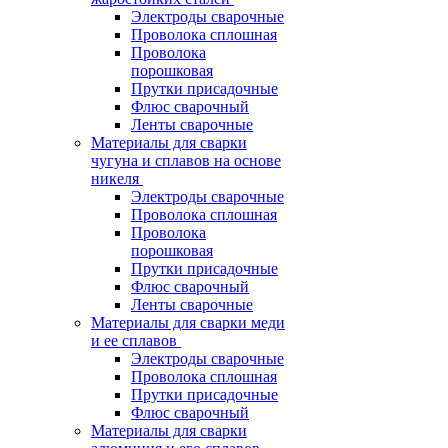
Электроды сварочные
Проволока сплошная
Проволока
порошковая
Прутки присадочные
Флюс сварочный
Ленты сварочные
Материалы для сварки
чугуна и сплавов на основе
никеля
Электроды сварочные
Проволока сплошная
Проволока
порошковая
Прутки присадочные
Флюс сварочный
Ленты сварочные
Материалы для сварки меди
и ее сплавов
Электроды сварочные
Проволока сплошная
Прутки присадочные
Флюс сварочный
Материалы для сварки