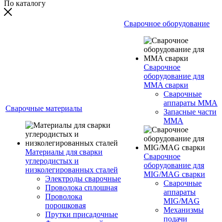
По каталогу
Сварочное оборудование
Сварочное
оборудование для
MMA сварки
Сварочные
аппараты MMA
Сварочные материалы
Запасные части
MMA
Материалы для сварки
Сварочное
углеродистых и
оборудование для
низколегированных сталей
MIG/MAG сварки
Электроды сварочные
Сварочные
Проволока сплошная
аппараты
Проволока
MIG/MAG
порошковая
Механизмы
Прутки присадочные
подачи