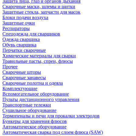
Защита лица, глаз и органов дыхания
Сварочные маски, шлемы и щитки
Защитные стекла, запчасти для масок
Блоки подачи воздуха
Защитные очки
Респираторы
Спецодежда для сварщиков
Одежда сварщика
Обувь сварщика
Перчатки сварочные
Химические материалы для сварки
Травильные пасты, спреи, флюсы
Прочее
Сварочные шторы
Сварочные занавесы
Сварочные полотна и одеяла
Комплектующие
Вспомогательное оборудование
Пульты дистанционного управления
Транспортные тележки
Сушильное оборудование
Термопеналы и печи для прокалки электродов
Бункеры для хранения флюсов
Автоматическое оборудование
Автоматическая сварка под слоем флюса (SAW)