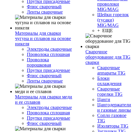
Прутки присадочные
проволоки
Флюс сварочный
MIG/MAG
Ленты сварочные
Шейки горелок
(гусаки)
MIG/MAG
+ ЕЩЕ
Материалы для сварки
чугуна и сплавов на основе
никеля
Электроды сварочные
Сварочное
Проволока сплошная
оборудование для TIG
Проволока
сварки
порошковая
Сварочные
Прутки присадочные
аппараты TIG
Флюс сварочный
Блоки
Ленты сварочные
охлаждения
Сварочные
горелки TIG
Материалы для сварки меди
Цанги
и ее сплавов
Цангодержатели
Электроды сварочные
и газовые линзы
Проволока сплошная
Сопло газовое
Прутки присадочные
TIG
Флюс сварочный
Изоляторы TIG
Заглушки TIG