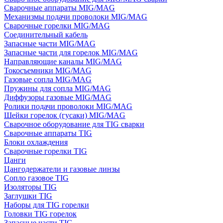
Сварочные аппараты MIG/MAG
Механизмы подачи проволоки MIG/MAG
Сварочные горелки MIG/MAG
Соединительный кабель
Запасные части MIG/MAG
Запасные части для горелок MIG/MAG
Направляющие каналы MIG/MAG
Токосъемники MIG/MAG
Газовые сопла MIG/MAG
Пружины для сопла MIG/MAG
Диффузоры газовые MIG/MAG
Ролики подачи проволоки MIG/MAG
Шейки горелок (гусаки) MIG/MAG
Сварочное оборудование для TIG сварки
Сварочные аппараты TIG
Блоки охлаждения
Сварочные горелки TIG
Цанги
Цангодержатели и газовые линзы
Сопло газовое TIG
Изоляторы TIG
Заглушки TIG
Наборы для TIG горелки
Головки TIG горелок
Запасные части TIG