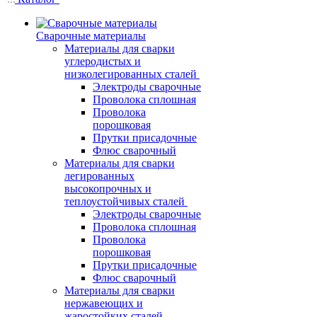
Сварочные материалы
Материалы для сварки
углеродистых и
низколегированных сталей
Электроды сварочные
Проволока сплошная
Проволока
порошковая
Прутки присадочные
Флюс сварочный
Материалы для сварки
легированных
высокопрочных и
теплоустойчивых сталей
Электроды сварочные
Проволока сплошная
Проволока
порошковая
Прутки присадочные
Флюс сварочный
Материалы для сварки
нержавеющих и
жаростойких сталей