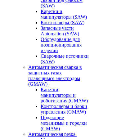
сварки под флюсом
(SAW)
Каретки и
манипуляторы (SAW)
Контроллеры (SAW)
Запасные части
Automation (SAW)
Оборудование для
позиционирования
изделий
Сварочные источники
(SAW)
Автоматическая сварка в
защитных газах
плавящимся электродом
(GMAW)
Каретки,
манипуляторы и
роботизация (GMAW)
Контроллеры и блоки
управления (GMAW)
Подающие
механизмы и горелки
(GMAW)
Автоматическая резка