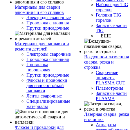
Наборы для TIG
Материалы для сварки
горелки
алюминия и его сплавов
Головки TIG
Электроды сварочные
горелок
Проволока сплошная
Запасные части
Прутки присадочные
TIG
+ ЕЩЕ
Материалы для наплавки и
ремонта деталей
Электроды сварочные
Воздушно-плазменная
Проволока сплошная
сварка, резка и
Проволока
строжка
порошковая
Сварочные
Прутки присадочные
аппараты
Флюсы и проволоки
PLASMA CUT
для износостойкой
Плазмотроны
наплавки
Запасные части
Ленты сварочные
PLASMA
Специализированные
материалы
Лазерная сварка, резка
и очистка
Аппараты
Флюсы и проволоки для
лазерной сварки