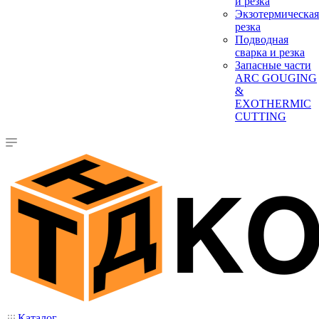
и резка
Экзотермическая
резка
Подводная
сварка и резка
Запасные части
ARC GOUGING
&
EXOTHERMIC
CUTTING
Каталог