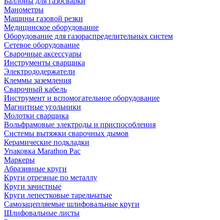
Баллоны для газосварки
Манометры
Машины газовой резки
Медицинское оборудование
Оборудование для газораспределительных систем
Сетевое оборудование
Сварочные аксессуары
Инструменты сварщика
Электрододержатели
Клеммы заземления
Сварочный кабель
Инструмент и вспомогательное оборудование
Магнитные угольники
Молотки сварщика
Вольфрамовые электроды и приспособления
Системы вытяжки сварочных дымов
Керамические подкладки
Упаковка Marathon Pac
Маркеры
Абразивные круги
Круги отрезные по металлу
Круги зачистные
Круги лепестковые тарельчатые
Самозацепляемые шлифовальные круги
Шлифовальные листы