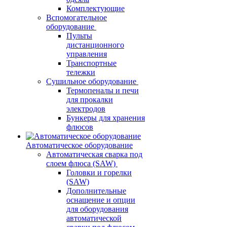
Комплектующие
Вспомогательное
оборудование
Пульты
дистанционного
управления
Транспортные
тележки
Сушильное оборудование
Термопеналы и печи
для прокалки
электродов
Бункеры для хранения
флюсов
Автоматическое оборудование
Автоматическая сварка под
слоем флюса (SAW)
Головки и горелки
(SAW)
Дополнительные
оснащение и опции
для оборудования
автоматической