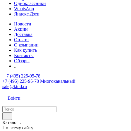
Одноклассники
WhatsApp
Яндекс.Дзен
Новости
Акции
Доставка
Оплата
О компании
Как купить
Контакты
Обзоры
...
+7 (495) 225-95-78
+7 (495) 225-95-78
Многоканальный
sale@ktnd.ru
Войти
Каталог
По всему сайту