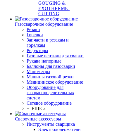
GOUGING &
EXOTHERMIC
CUTTING
Газосварочное оборудование
Резаки
Горелки
Запчасти к резакам и
горелкам
Редукторы
Газовые вентили для сварки
Рукава напорные
Баллоны для газосварки
Манометры
Машины газовой резки
Медицинское оборудование
Оборудование для
газораспределительных
систем
Сетевое оборудование
+ ЕЩЕ 2
Сварочные аксессуары
Инструменты сварщика
Электрододержатели