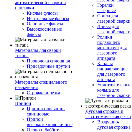
автоматической сварки и
Горелки
наплавки
лазерные
Кислые флюсы
Сопла для
Нейтральные флюсы
лазерной сварки
Основные флюсы
Линзы для
Высокоосновные
лазерной сварки
флюсы
Ролики
подающего
механизма для
Материалы для сварки
лазерного
титана
аппарата
Проволока сплошная
Каналы
Присадочные прутки
направляющие
для лазерного
аппарата
Материалы специального
Уплотнительные
назначения
кольца для
Строжка и резка
лазерной сварки
Припои
Припои оловянно-
Дуговая строжка и
свинцовые
экзотермическая резка
Припои
Воздушно-
высокотехнологичные
дуговая строжка
Олово и баббит