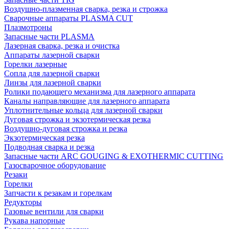
Воздушно-плазменная сварка, резка и строжка
Сварочные аппараты PLASMA CUT
Плазмотроны
Запасные части PLASMA
Лазерная сварка, резка и очистка
Аппараты лазерной сварки
Горелки лазерные
Сопла для лазерной сварки
Линзы для лазерной сварки
Ролики подающего механизма для лазерного аппарата
Каналы направляющие для лазерного аппарата
Уплотнительные кольца для лазерной сварки
Дуговая строжка и экзотермическая резка
Воздушно-дуговая строжка и резка
Экзотермическая резка
Подводная сварка и резка
Запасные части ARC GOUGING & EXOTHERMIC CUTTING
Газосварочное оборудование
Резаки
Горелки
Запчасти к резакам и горелкам
Редукторы
Газовые вентили для сварки
Рукава напорные