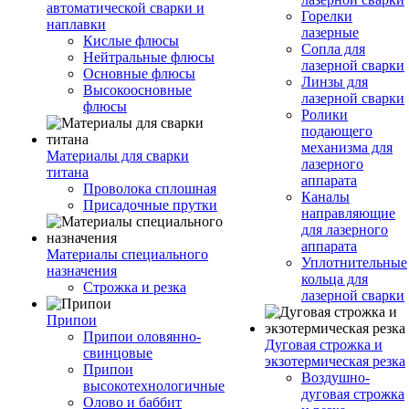
автоматической сварки и
Горелки
наплавки
лазерные
Кислые флюсы
Сопла для
Нейтральные флюсы
лазерной сварки
Основные флюсы
Линзы для
Высокоосновные
лазерной сварки
флюсы
Ролики
подающего
механизма для
Материалы для сварки
лазерного
титана
аппарата
Проволока сплошная
Каналы
Присадочные прутки
направляющие
для лазерного
аппарата
Материалы специального
Уплотнительные
назначения
кольца для
Строжка и резка
лазерной сварки
Припои
Припои оловянно-
Дуговая строжка и
свинцовые
экзотермическая резка
Припои
Воздушно-
высокотехнологичные
дуговая строжка
Олово и баббит