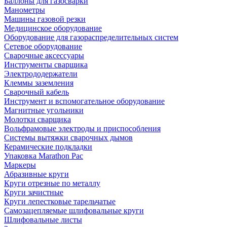
Баллоны для газосварки
Манометры
Машины газовой резки
Медицинское оборудование
Оборудование для газораспределительных систем
Сетевое оборудование
Сварочные аксессуары
Инструменты сварщика
Электрододержатели
Клеммы заземления
Сварочный кабель
Инструмент и вспомогательное оборудование
Магнитные угольники
Молотки сварщика
Вольфрамовые электроды и приспособления
Системы вытяжки сварочных дымов
Керамические подкладки
Упаковка Marathon Pac
Маркеры
Абразивные круги
Круги отрезные по металлу
Круги зачистные
Круги лепестковые тарельчатые
Самозацепляемые шлифовальные круги
Шлифовальные листы