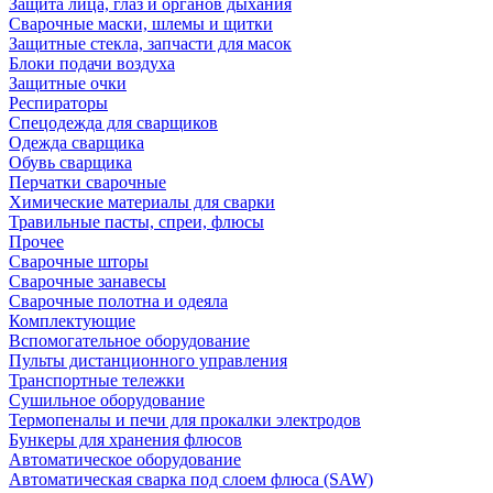
Защита лица, глаз и органов дыхания
Сварочные маски, шлемы и щитки
Защитные стекла, запчасти для масок
Блоки подачи воздуха
Защитные очки
Респираторы
Спецодежда для сварщиков
Одежда сварщика
Обувь сварщика
Перчатки сварочные
Химические материалы для сварки
Травильные пасты, спреи, флюсы
Прочее
Сварочные шторы
Сварочные занавесы
Сварочные полотна и одеяла
Комплектующие
Вспомогательное оборудование
Пульты дистанционного управления
Транспортные тележки
Сушильное оборудование
Термопеналы и печи для прокалки электродов
Бункеры для хранения флюсов
Автоматическое оборудование
Автоматическая сварка под слоем флюса (SAW)