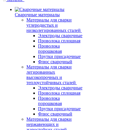
Сварочные материалы
Материалы для сварки
углеродистых и
низколегированных сталей
Электроды сварочные
Проволока сплошная
Проволока
порошковая
Прутки присадочные
Флюс сварочный
Материалы для сварки
легированных
высокопрочных и
теплоустойчивых сталей
Электроды сварочные
Проволока сплошная
Проволока
порошковая
Прутки присадочные
Флюс сварочный
Материалы для сварки
нержавеющих и
жаростойких сталей