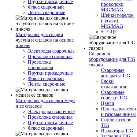
Прутки присадочные
проволоки
Флюс сварочный
MIG/MAG
Ленты сварочные
Шейки горелок
(гусаки)
MIG/MAG
+ ЕЩЕ
Материалы для сварки
чугуна и сплавов на основе
никеля
Электроды сварочные
Сварочное
Проволока сплошная
оборудование для TIG
Проволока
сварки
порошковая
Сварочные
Прутки присадочные
аппараты TIG
Флюс сварочный
Блоки
Ленты сварочные
охлаждения
Сварочные
горелки TIG
Материалы для сварки меди
Цанги
и ее сплавов
Цангодержатели
Электроды сварочные
и газовые линзы
Проволока сплошная
Сопло газовое
Прутки присадочные
TIG
Флюс сварочный
Изоляторы TIG
Заглушки TIG