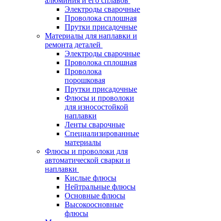
алюминия и его сплавов
Электроды сварочные
Проволока сплошная
Прутки присадочные
Материалы для наплавки и
ремонта деталей
Электроды сварочные
Проволока сплошная
Проволока
порошковая
Прутки присадочные
Флюсы и проволоки
для износостойкой
наплавки
Ленты сварочные
Специализированные
материалы
Флюсы и проволоки для
автоматической сварки и
наплавки
Кислые флюсы
Нейтральные флюсы
Основные флюсы
Высокоосновные
флюсы