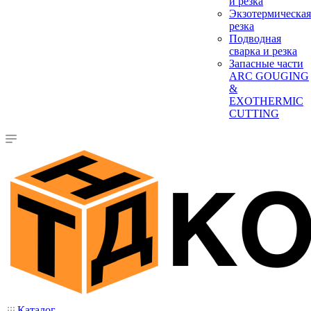
и резка
Экзотермическая
резка
Подводная
сварка и резка
Запасные части
ARC GOUGING
&
EXOTHERMIC
CUTTING
Каталог