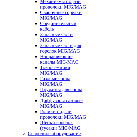
Механизмы подачи
проволоки MIG/MAG
Сварочные горелки
MIG/MAG
Соединительный
кабель
Запасные части
MIG/MAG
Запасные части для
горелок MIG/MAG
Направляющие
каналы MIG/MAG
Токосъемники
MIG/MAG
Газовые сопла
MIG/MAG
Пружины для сопла
MIG/MAG
Диффузоры газовые
MIG/MAG
Ролики подачи
проволоки MIG/MAG
Шейки горелок
(гусаки) MIG/MAG
Сварочное оборудование