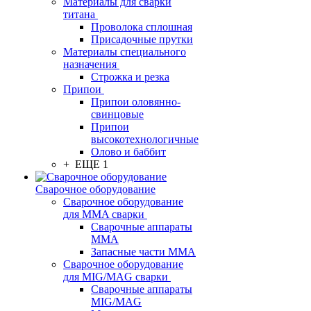
Материалы для сварки
титана
Проволока сплошная
Присадочные прутки
Материалы специального
назначения
Строжка и резка
Припои
Припои оловянно-
свинцовые
Припои
высокотехнологичные
Олово и баббит
+ ЕЩЕ 1
Сварочное оборудование
Сварочное оборудование
для MMA сварки
Сварочные аппараты
MMA
Запасные части MMA
Сварочное оборудование
для MIG/MAG сварки
Сварочные аппараты
MIG/MAG