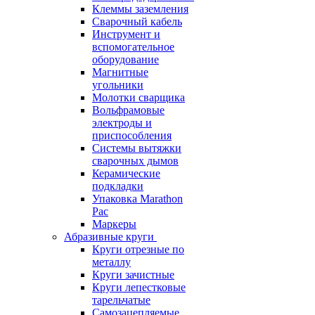
Клеммы заземления
Сварочный кабель
Инструмент и
вспомогательное
оборудование
Магнитные
угольники
Молотки сварщика
Вольфрамовые
электроды и
приспособления
Системы вытяжки
сварочных дымов
Керамические
подкладки
Упаковка Marathon
Pac
Маркеры
Абразивные круги
Круги отрезные по
металлу
Круги зачистные
Круги лепестковые
тарельчатые
Самозацепляемые