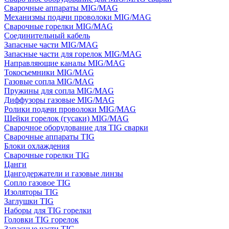
Сварочные аппараты MIG/MAG
Механизмы подачи проволоки MIG/MAG
Сварочные горелки MIG/MAG
Соединительный кабель
Запасные части MIG/MAG
Запасные части для горелок MIG/MAG
Направляющие каналы MIG/MAG
Токосъемники MIG/MAG
Газовые сопла MIG/MAG
Пружины для сопла MIG/MAG
Диффузоры газовые MIG/MAG
Ролики подачи проволоки MIG/MAG
Шейки горелок (гусаки) MIG/MAG
Сварочное оборудование для TIG сварки
Сварочные аппараты TIG
Блоки охлаждения
Сварочные горелки TIG
Цанги
Цангодержатели и газовые линзы
Сопло газовое TIG
Изоляторы TIG
Заглушки TIG
Наборы для TIG горелки
Головки TIG горелок
Запасные части TIG