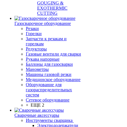
GOUGING &
EXOTHERMIC
CUTTING
Газосварочное оборудование
Резаки
Горелки
Запчасти к резакам и
горелкам
Редукторы
Газовые вентили для сварки
Рукава напорные
Баллоны для газосварки
Манометры
Машины газовой резки
Медицинское оборудование
Оборудование для
газораспределительных
систем
Сетевое оборудование
+ ЕЩЕ 2
Сварочные аксессуары
Инструменты сварщика
Электрододержатели