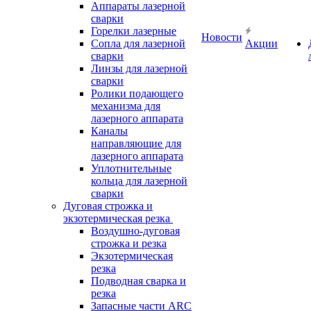
Аппараты лазерной
сварки
Горелки лазерные
Новости
Сопла для лазерной
Акции
сварки
Линзы для лазерной
сварки
Ролики подающего
механизма для
лазерного аппарата
Каналы
направляющие для
лазерного аппарата
Уплотнительные
кольца для лазерной
сварки
Дуговая строжка и
экзотермическая резка
Воздушно-дуговая
строжка и резка
Экзотермическая
резка
Подводная сварка и
резка
Запасные части ARC