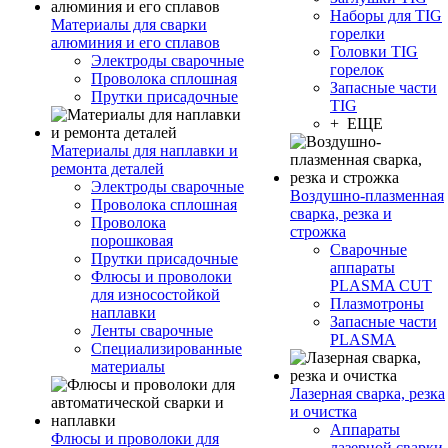
Наборы для TIG
Материалы для сварки
горелки
алюминия и его сплавов
Головки TIG
Электроды сварочные
горелок
Проволока сплошная
Запасные части
Прутки присадочные
TIG
+ ЕЩЕ
Материалы для наплавки и
ремонта деталей
Электроды сварочные
Воздушно-плазменная
Проволока сплошная
сварка, резка и
Проволока
строжка
порошковая
Сварочные
Прутки присадочные
аппараты
Флюсы и проволоки
PLASMA CUT
для износостойкой
Плазмотроны
наплавки
Запасные части
Ленты сварочные
PLASMA
Специализированные
материалы
Лазерная сварка, резка
и очистка
Аппараты
Флюсы и проволоки для
лазерной сварки