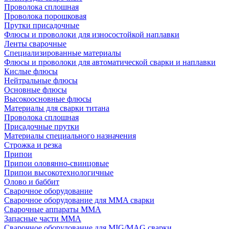
Проволока сплошная
Проволока порошковая
Прутки присадочные
Флюсы и проволоки для износостойкой наплавки
Ленты сварочные
Специализированные материалы
Флюсы и проволоки для автоматической сварки и наплавки
Кислые флюсы
Нейтральные флюсы
Основные флюсы
Высокоосновные флюсы
Материалы для сварки титана
Проволока сплошная
Присадочные прутки
Материалы специального назначения
Строжка и резка
Припои
Припои оловянно-свинцовые
Припои высокотехнологичные
Олово и баббит
Сварочное оборудование
Сварочное оборудование для MMA сварки
Сварочные аппараты MMA
Запасные части MMA
Сварочное оборудование для MIG/MAG сварки