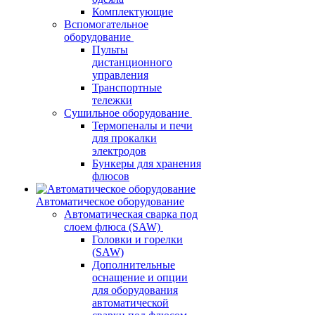
Комплектующие
Вспомогательное
оборудование
Пульты
дистанционного
управления
Транспортные
тележки
Сушильное оборудование
Термопеналы и печи
для прокалки
электродов
Бункеры для хранения
флюсов
Автоматическое оборудование
Автоматическая сварка под
слоем флюса (SAW)
Головки и горелки
(SAW)
Дополнительные
оснащение и опции
для оборудования
автоматической