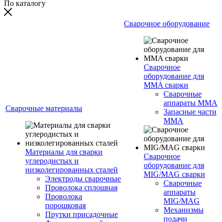
По каталогу
Сварочное оборудование
Сварочное
оборудование для
MMA сварки
Сварочные
аппараты MMA
Сварочные материалы
Запасные части
MMA
Материалы для сварки
Сварочное
углеродистых и
оборудование для
низколегированных сталей
MIG/MAG сварки
Электроды сварочные
Сварочные
Проволока сплошная
аппараты
Проволока
MIG/MAG
порошковая
Механизмы
Прутки присадочные
подачи