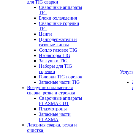
для TIG сварки
Сварочные аппараты
TIG
Блоки охлаждения
Сварочные горелки
TIG
Цанги
Цангодержатели и
газовые линзы
Сопло газовое TIG
Изоляторы TIG
Заглушки TIG
Наборы для TIG
горелки
Услуг
Головки TIG горелок
Запасные части TIG
Воздушно-плазменная
сварка, резка и строжка
Сварочные аппараты
PLASMA CUT
Плазмотроны
Запасные части
PLASMA
Лазерная сварка, резка и
очистка