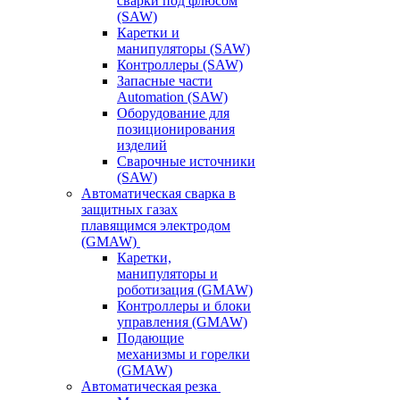
сварки под флюсом
(SAW)
Каретки и
манипуляторы (SAW)
Контроллеры (SAW)
Запасные части
Automation (SAW)
Оборудование для
позиционирования
изделий
Сварочные источники
(SAW)
Автоматическая сварка в
защитных газах
плавящимся электродом
(GMAW)
Каретки,
манипуляторы и
роботизация (GMAW)
Контроллеры и блоки
управления (GMAW)
Подающие
механизмы и горелки
(GMAW)
Автоматическая резка