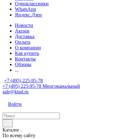
Одноклассники
WhatsApp
Яндекс.Дзен
Новости
Акции
Доставка
Оплата
О компании
Как купить
Контакты
Обзоры
...
+7 (495) 225-95-78
+7 (495) 225-95-78
Многоканальный
sale@ktnd.ru
Войти
Каталог
По всему сайту