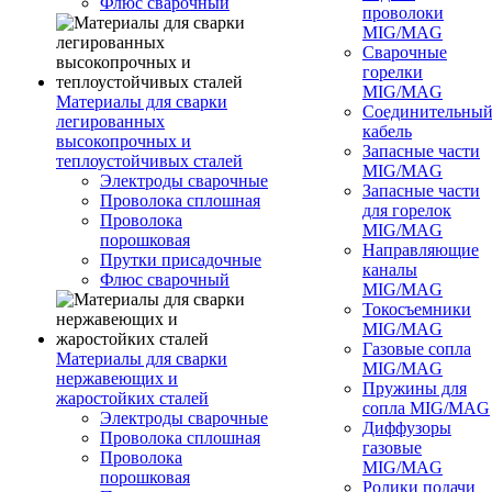
Флюс сварочный
проволоки
MIG/MAG
Сварочные
горелки
MIG/MAG
Материалы для сварки
Соединительны
легированных
кабель
высокопрочных и
Запасные части
теплоустойчивых сталей
MIG/MAG
Электроды сварочные
Запасные части
Проволока сплошная
для горелок
Проволока
MIG/MAG
порошковая
Направляющие
Прутки присадочные
каналы
Флюс сварочный
MIG/MAG
Токосъемники
MIG/MAG
Газовые сопла
Материалы для сварки
MIG/MAG
нержавеющих и
Пружины для
жаростойких сталей
сопла MIG/MAG
Электроды сварочные
Диффузоры
Проволока сплошная
газовые
Проволока
MIG/MAG
порошковая
Ролики подачи