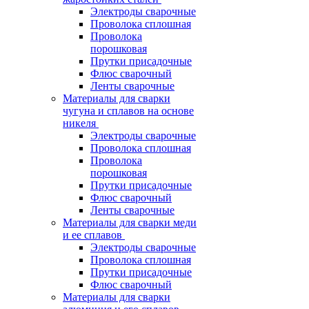
Электроды сварочные
Проволока сплошная
Проволока
порошковая
Прутки присадочные
Флюс сварочный
Ленты сварочные
Материалы для сварки
чугуна и сплавов на основе
никеля
Электроды сварочные
Проволока сплошная
Проволока
порошковая
Прутки присадочные
Флюс сварочный
Ленты сварочные
Материалы для сварки меди
и ее сплавов
Электроды сварочные
Проволока сплошная
Прутки присадочные
Флюс сварочный
Материалы для сварки