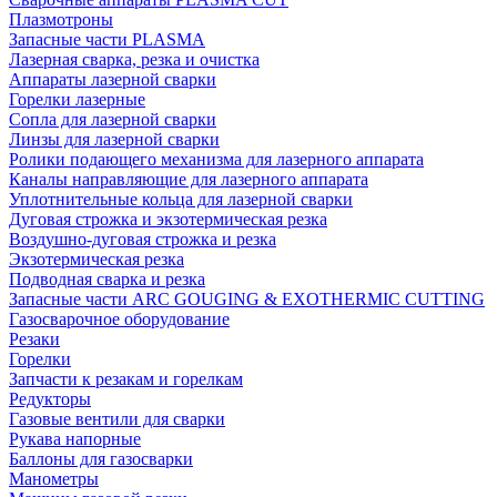
Плазмотроны
Запасные части PLASMA
Лазерная сварка, резка и очистка
Аппараты лазерной сварки
Горелки лазерные
Сопла для лазерной сварки
Линзы для лазерной сварки
Ролики подающего механизма для лазерного аппарата
Каналы направляющие для лазерного аппарата
Уплотнительные кольца для лазерной сварки
Дуговая строжка и экзотермическая резка
Воздушно-дуговая строжка и резка
Экзотермическая резка
Подводная сварка и резка
Запасные части ARC GOUGING & EXOTHERMIC CUTTING
Газосварочное оборудование
Резаки
Горелки
Запчасти к резакам и горелкам
Редукторы
Газовые вентили для сварки
Рукава напорные
Баллоны для газосварки
Манометры