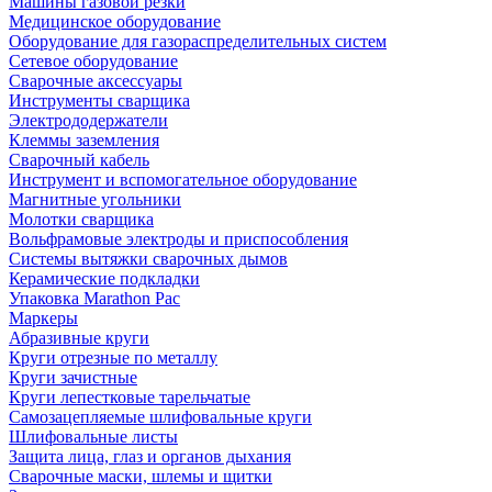
Машины газовой резки
Медицинское оборудование
Оборудование для газораспределительных систем
Сетевое оборудование
Сварочные аксессуары
Инструменты сварщика
Электрододержатели
Клеммы заземления
Сварочный кабель
Инструмент и вспомогательное оборудование
Магнитные угольники
Молотки сварщика
Вольфрамовые электроды и приспособления
Системы вытяжки сварочных дымов
Керамические подкладки
Упаковка Marathon Pac
Маркеры
Абразивные круги
Круги отрезные по металлу
Круги зачистные
Круги лепестковые тарельчатые
Самозацепляемые шлифовальные круги
Шлифовальные листы
Защита лица, глаз и органов дыхания
Сварочные маски, шлемы и щитки