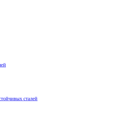
лей
стойчивых сталей