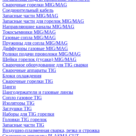
Сварочные горелки MIG/MAG
Соединительный кабель
Запасные части MIG/MAG
Запасные части для горелок MIG/MAG
Направляющие каналы MIG/MAG
Токосъемники MIG/MAG
Газовые сопла MIG/MAG
Пружины для сопла MIG/MAG
Диффузоры газовые MIG/MAG
Ролики подачи проволоки MIG/MAG
Шейки горелок (гусаки) MIG/MAG
Сварочное оборудование для TIG сварки
Сварочные аппараты TIG
Блоки охлаждения
Сварочные горелки TIG
Цанги
Цангодержатели и газовые линзы
Сопло газовое TIG
Изоляторы TIG
Заглушки TIG
Наборы для TIG горелки
Головки TIG горелок
Запасные части TIG
Воздушно-плазменная сварка, резка и строжка
Сварочные аппараты PLASMA CUT