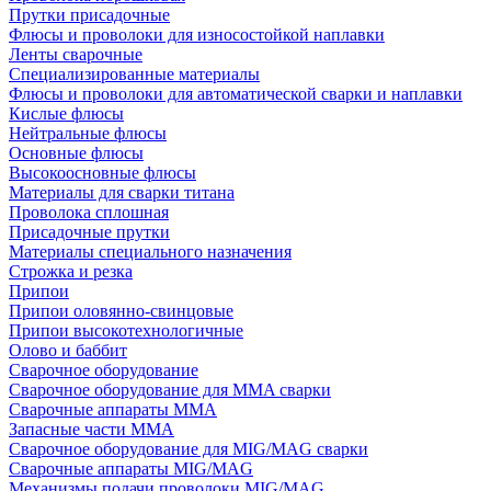
Прутки присадочные
Флюсы и проволоки для износостойкой наплавки
Ленты сварочные
Специализированные материалы
Флюсы и проволоки для автоматической сварки и наплавки
Кислые флюсы
Нейтральные флюсы
Основные флюсы
Высокоосновные флюсы
Материалы для сварки титана
Проволока сплошная
Присадочные прутки
Материалы специального назначения
Строжка и резка
Припои
Припои оловянно-свинцовые
Припои высокотехнологичные
Олово и баббит
Сварочное оборудование
Сварочное оборудование для MMA сварки
Сварочные аппараты MMA
Запасные части MMA
Сварочное оборудование для MIG/MAG сварки
Сварочные аппараты MIG/MAG
Механизмы подачи проволоки MIG/MAG