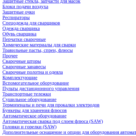
Защитные стекла, запчасти для масок
Блоки подачи воздуха
Защитные очки
Респираторы
Спецодежда для сварщиков
Одежда сварщика
Обувь сварщика
Перчатки сварочные
Химические материалы для сварки
Травильные пасты, спреи, флюсы
Прочее
Сварочные шторы
Сварочные занавесы
Сварочные полотна и одеяла
Комплектующие
Вспомогательное оборудование
Пульты дистанционного управления
Транспортные тележки
Сушильное оборудование
Термопеналы и печи для прокалки электродов
Бункеры для хранения флюсов
Автоматическое оборудование
Автоматическая сварка под слоем флюса (SAW)
Головки и горелки (SAW)
Дополнительные оснащение и опции для оборудования автома