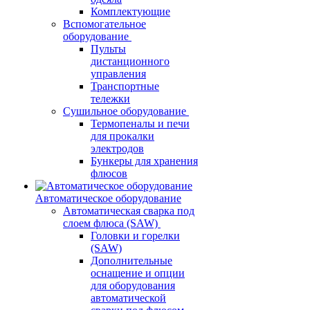
Комплектующие
Вспомогательное
оборудование
Пульты
дистанционного
управления
Транспортные
тележки
Сушильное оборудование
Термопеналы и печи
для прокалки
электродов
Бункеры для хранения
флюсов
Автоматическое оборудование
Автоматическая сварка под
слоем флюса (SAW)
Головки и горелки
(SAW)
Дополнительные
оснащение и опции
для оборудования
автоматической