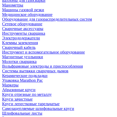
Баллоны для газосварки
Манометры
Машины газовой резки
Медицинское оборудование
Оборудование для газораспределительных систем
Сетевое оборудование
Сварочные аксессуары
Инструменты сварщика
Электрододержатели
Клеммы заземления
Сварочный кабель
Инструмент и вспомогательное оборудование
Магнитные угольники
Молотки сварщика
Вольфрамовые электроды и приспособления
Системы вытяжки сварочных дымов
Керамические подкладки
Упаковка Marathon Pac
Маркеры
Абразивные круги
Круги отрезные по металлу
Круги зачистные
Круги лепестковые тарельчатые
Самозацепляемые шлифовальные круги
Шлифовальные листы