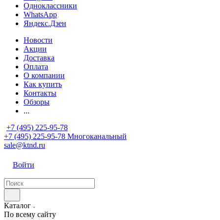
Одноклассники
WhatsApp
Яндекс.Дзен
Новости
Акции
Доставка
Оплата
О компании
Как купить
Контакты
Обзоры
...
+7 (495) 225-95-78
+7 (495) 225-95-78
Многоканальный
sale@ktnd.ru
Войти
Каталог
По всему сайту