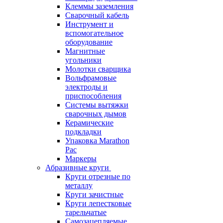
Клеммы заземления
Сварочный кабель
Инструмент и
вспомогательное
оборудование
Магнитные
угольники
Молотки сварщика
Вольфрамовые
электроды и
приспособления
Системы вытяжки
сварочных дымов
Керамические
подкладки
Упаковка Marathon
Pac
Маркеры
Абразивные круги
Круги отрезные по
металлу
Круги зачистные
Круги лепестковые
тарельчатые
Самозацепляемые