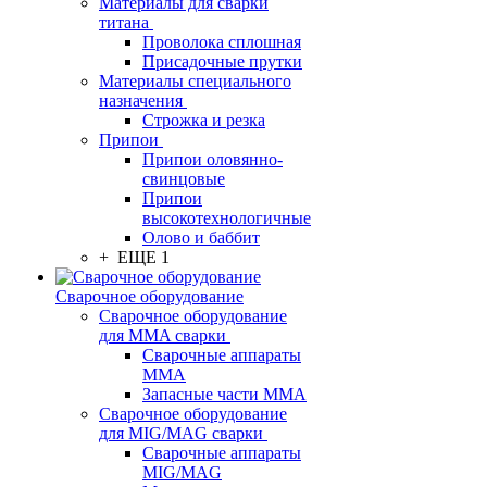
Материалы для сварки
титана
Проволока сплошная
Присадочные прутки
Материалы специального
назначения
Строжка и резка
Припои
Припои оловянно-
свинцовые
Припои
высокотехнологичные
Олово и баббит
+ ЕЩЕ 1
Сварочное оборудование
Сварочное оборудование
для MMA сварки
Сварочные аппараты
MMA
Запасные части MMA
Сварочное оборудование
для MIG/MAG сварки
Сварочные аппараты
MIG/MAG