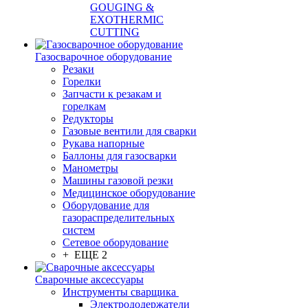
GOUGING &
EXOTHERMIC
CUTTING
Газосварочное оборудование
Резаки
Горелки
Запчасти к резакам и
горелкам
Редукторы
Газовые вентили для сварки
Рукава напорные
Баллоны для газосварки
Манометры
Машины газовой резки
Медицинское оборудование
Оборудование для
газораспределительных
систем
Сетевое оборудование
+ ЕЩЕ 2
Сварочные аксессуары
Инструменты сварщика
Электрододержатели