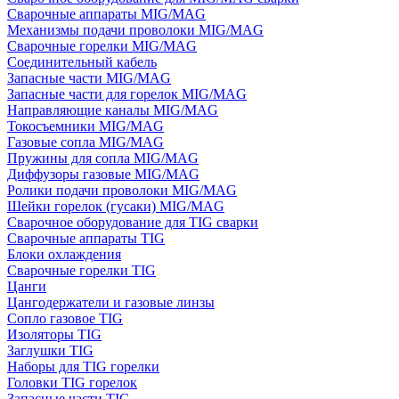
Сварочные аппараты MIG/MAG
Механизмы подачи проволоки MIG/MAG
Сварочные горелки MIG/MAG
Соединительный кабель
Запасные части MIG/MAG
Запасные части для горелок MIG/MAG
Направляющие каналы MIG/MAG
Токосъемники MIG/MAG
Газовые сопла MIG/MAG
Пружины для сопла MIG/MAG
Диффузоры газовые MIG/MAG
Ролики подачи проволоки MIG/MAG
Шейки горелок (гусаки) MIG/MAG
Сварочное оборудование для TIG сварки
Сварочные аппараты TIG
Блоки охлаждения
Сварочные горелки TIG
Цанги
Цангодержатели и газовые линзы
Сопло газовое TIG
Изоляторы TIG
Заглушки TIG
Наборы для TIG горелки
Головки TIG горелок
Запасные части TIG