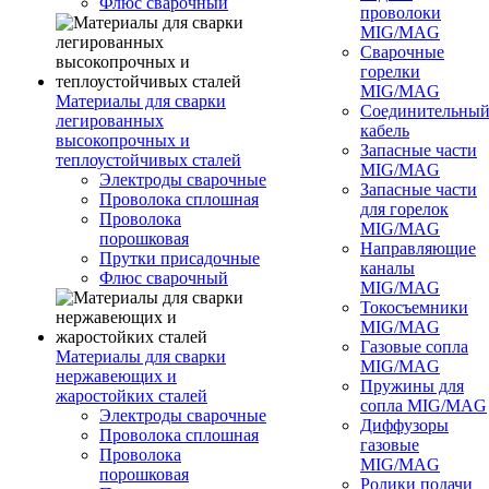
Флюс сварочный
проволоки
MIG/MAG
Сварочные
горелки
MIG/MAG
Материалы для сварки
Соединительны
легированных
кабель
высокопрочных и
Запасные части
теплоустойчивых сталей
MIG/MAG
Электроды сварочные
Запасные части
Проволока сплошная
для горелок
Проволока
MIG/MAG
порошковая
Направляющие
Прутки присадочные
каналы
Флюс сварочный
MIG/MAG
Токосъемники
MIG/MAG
Газовые сопла
Материалы для сварки
MIG/MAG
нержавеющих и
Пружины для
жаростойких сталей
сопла MIG/MAG
Электроды сварочные
Диффузоры
Проволока сплошная
газовые
Проволока
MIG/MAG
порошковая
Ролики подачи