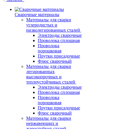
Сварочные материалы
Материалы для сварки
углеродистых и
низколегированных сталей
Электроды сварочные
Проволока сплошная
Проволока
порошковая
Прутки присадочные
Флюс сварочный
Материалы для сварки
легированных
высокопрочных и
теплоустойчивых сталей
Электроды сварочные
Проволока сплошная
Проволока
порошковая
Прутки присадочные
Флюс сварочный
Материалы для сварки
нержавеющих и
жаростойких сталей