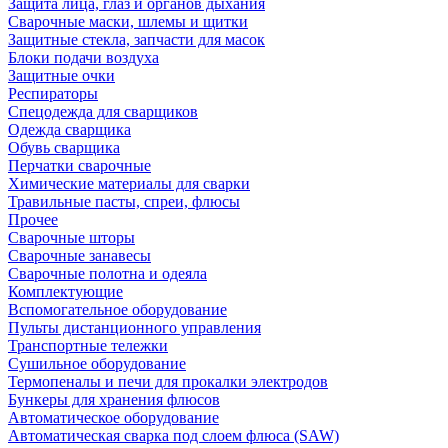
Защита лица, глаз и органов дыхания
Сварочные маски, шлемы и щитки
Защитные стекла, запчасти для масок
Блоки подачи воздуха
Защитные очки
Респираторы
Спецодежда для сварщиков
Одежда сварщика
Обувь сварщика
Перчатки сварочные
Химические материалы для сварки
Травильные пасты, спреи, флюсы
Прочее
Сварочные шторы
Сварочные занавесы
Сварочные полотна и одеяла
Комплектующие
Вспомогательное оборудование
Пульты дистанционного управления
Транспортные тележки
Сушильное оборудование
Термопеналы и печи для прокалки электродов
Бункеры для хранения флюсов
Автоматическое оборудование
Автоматическая сварка под слоем флюса (SAW)