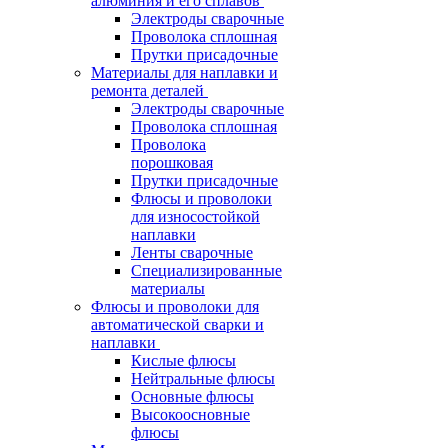
алюминия и его сплавов
Электроды сварочные
Проволока сплошная
Прутки присадочные
Материалы для наплавки и
ремонта деталей
Электроды сварочные
Проволока сплошная
Проволока
порошковая
Прутки присадочные
Флюсы и проволоки
для износостойкой
наплавки
Ленты сварочные
Специализированные
материалы
Флюсы и проволоки для
автоматической сварки и
наплавки
Кислые флюсы
Нейтральные флюсы
Основные флюсы
Высокоосновные
флюсы