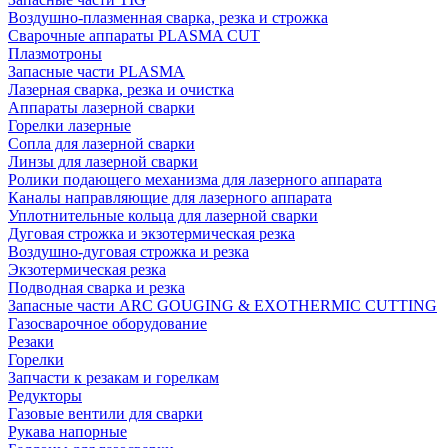
Воздушно-плазменная сварка, резка и строжка
Сварочные аппараты PLASMA CUT
Плазмотроны
Запасные части PLASMA
Лазерная сварка, резка и очистка
Аппараты лазерной сварки
Горелки лазерные
Сопла для лазерной сварки
Линзы для лазерной сварки
Ролики подающего механизма для лазерного аппарата
Каналы направляющие для лазерного аппарата
Уплотнительные кольца для лазерной сварки
Дуговая строжка и экзотермическая резка
Воздушно-дуговая строжка и резка
Экзотермическая резка
Подводная сварка и резка
Запасные части ARC GOUGING & EXOTHERMIC CUTTING
Газосварочное оборудование
Резаки
Горелки
Запчасти к резакам и горелкам
Редукторы
Газовые вентили для сварки
Рукава напорные