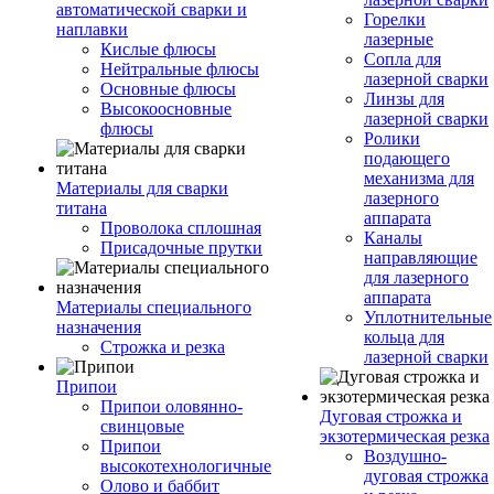
автоматической сварки и
Горелки
наплавки
лазерные
Кислые флюсы
Сопла для
Нейтральные флюсы
лазерной сварки
Основные флюсы
Линзы для
Высокоосновные
лазерной сварки
флюсы
Ролики
подающего
механизма для
Материалы для сварки
лазерного
титана
аппарата
Проволока сплошная
Каналы
Присадочные прутки
направляющие
для лазерного
аппарата
Материалы специального
Уплотнительные
назначения
кольца для
Строжка и резка
лазерной сварки
Припои
Припои оловянно-
Дуговая строжка и
свинцовые
экзотермическая резка
Припои
Воздушно-
высокотехнологичные
дуговая строжка
Олово и баббит