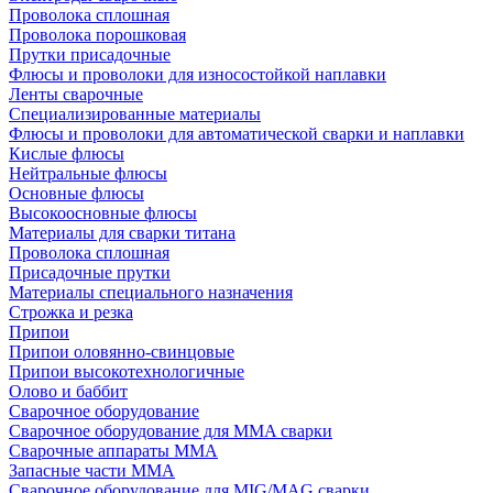
Проволока сплошная
Проволока порошковая
Прутки присадочные
Флюсы и проволоки для износостойкой наплавки
Ленты сварочные
Специализированные материалы
Флюсы и проволоки для автоматической сварки и наплавки
Кислые флюсы
Нейтральные флюсы
Основные флюсы
Высокоосновные флюсы
Материалы для сварки титана
Проволока сплошная
Присадочные прутки
Материалы специального назначения
Строжка и резка
Припои
Припои оловянно-свинцовые
Припои высокотехнологичные
Олово и баббит
Сварочное оборудование
Сварочное оборудование для MMA сварки
Сварочные аппараты MMA
Запасные части MMA
Сварочное оборудование для MIG/MAG сварки