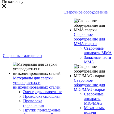
По каталогу
Сварочное оборудование
Сварочное
оборудование для
MMA сварки
Сварочные
аппараты MMA
Сварочные материалы
Запасные части
MMA
Материалы для сварки
Сварочное
углеродистых и
оборудование для
низколегированных сталей
MIG/MAG сварки
Электроды сварочные
Сварочные
Проволока сплошная
аппараты
Проволока
MIG/MAG
порошковая
Механизмы
Прутки присадочные
подачи