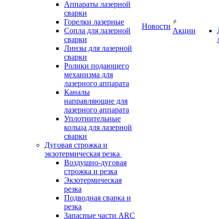
Аппараты лазерной
сварки
Горелки лазерные
Новости
Сопла для лазерной
Акции
сварки
Линзы для лазерной
сварки
Ролики подающего
механизма для
лазерного аппарата
Каналы
направляющие для
лазерного аппарата
Уплотнительные
кольца для лазерной
сварки
Дуговая строжка и
экзотермическая резка
Воздушно-дуговая
строжка и резка
Экзотермическая
резка
Подводная сварка и
резка
Запасные части ARC