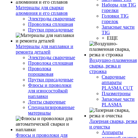
Наборы для TIG
Материалы для сварки
горелки
алюминия и его сплавов
Головки TIG
Электроды сварочные
горелок
Проволока сплошная
Запасные части
Прутки присадочные
TIG
+ ЕЩЕ
Материалы для наплавки и
ремонта деталей
Электроды сварочные
Воздушно-плазменная
Проволока сплошная
сварка, резка и
Проволока
строжка
порошковая
Сварочные
Прутки присадочные
аппараты
Флюсы и проволоки
PLASMA CUT
для износостойкой
Плазмотроны
наплавки
Запасные части
Ленты сварочные
PLASMA
Специализированные
материалы
Лазерная сварка, резка
и очистка
Аппараты
Флюсы и проволоки для
лазерной сварки