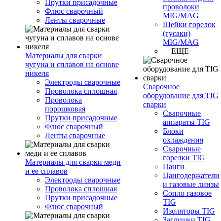
Прутки присадочные
проволоки
Флюс сварочный
MIG/MAG
Ленты сварочные
Шейки горелок
(гусаки)
MIG/MAG
+ ЕЩЕ
Материалы для сварки
чугуна и сплавов на основе
никеля
Электроды сварочные
Сварочное
Проволока сплошная
оборудование для TIG
Проволока
сварки
порошковая
Сварочные
Прутки присадочные
аппараты TIG
Флюс сварочный
Блоки
Ленты сварочные
охлаждения
Сварочные
горелки TIG
Материалы для сварки меди
Цанги
и ее сплавов
Цангодержатели
Электроды сварочные
и газовые линзы
Проволока сплошная
Сопло газовое
Прутки присадочные
TIG
Флюс сварочный
Изоляторы TIG
Заглушки TIG