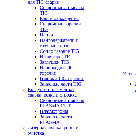
для TIG сварки
Сварочные аппараты
TIG
Блоки охлаждения
Сварочные горелки
TIG
Цанги
Цангодержатели и
газовые линзы
Сопло газовое TIG
Изоляторы TIG
Заглушки TIG
Наборы для TIG
горелки
Услуг
Головки TIG горелок
Запасные части TIG
Воздушно-плазменная
сварка, резка и строжка
Сварочные аппараты
PLASMA CUT
Плазмотроны
Запасные части
PLASMA
Лазерная сварка, резка и
очистка