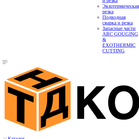
и резка
Экзотермическая
резка
Подводная
сварка и резка
Запасные части
ARC GOUGING
&
EXOTHERMIC
CUTTING
Каталог