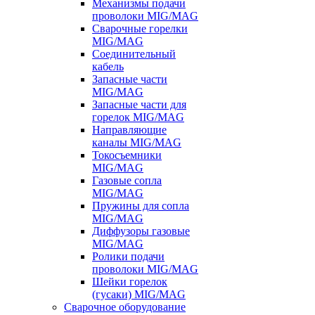
Механизмы подачи
проволоки MIG/MAG
Сварочные горелки
MIG/MAG
Соединительный
кабель
Запасные части
MIG/MAG
Запасные части для
горелок MIG/MAG
Направляющие
каналы MIG/MAG
Токосъемники
MIG/MAG
Газовые сопла
MIG/MAG
Пружины для сопла
MIG/MAG
Диффузоры газовые
MIG/MAG
Ролики подачи
проволоки MIG/MAG
Шейки горелок
(гусаки) MIG/MAG
Сварочное оборудование