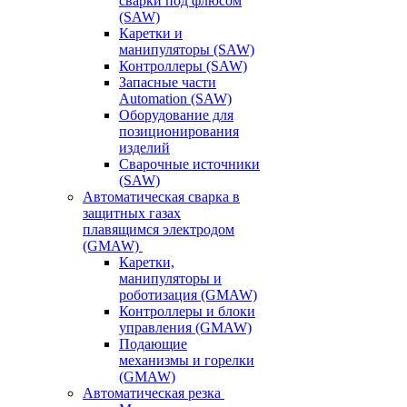
сварки под флюсом
(SAW)
Каретки и
манипуляторы (SAW)
Контроллеры (SAW)
Запасные части
Automation (SAW)
Оборудование для
позиционирования
изделий
Сварочные источники
(SAW)
Автоматическая сварка в
защитных газах
плавящимся электродом
(GMAW)
Каретки,
манипуляторы и
роботизация (GMAW)
Контроллеры и блоки
управления (GMAW)
Подающие
механизмы и горелки
(GMAW)
Автоматическая резка