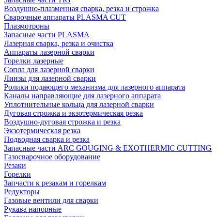
Воздушно-плазменная сварка, резка и строжка
Сварочные аппараты PLASMA CUT
Плазмотроны
Запасные части PLASMA
Лазерная сварка, резка и очистка
Аппараты лазерной сварки
Горелки лазерные
Сопла для лазерной сварки
Линзы для лазерной сварки
Ролики подающего механизма для лазерного аппарата
Каналы направляющие для лазерного аппарата
Уплотнительные кольца для лазерной сварки
Дуговая строжка и экзотермическая резка
Воздушно-дуговая строжка и резка
Экзотермическая резка
Подводная сварка и резка
Запасные части ARC GOUGING & EXOTHERMIC CUTTING
Газосварочное оборудование
Резаки
Горелки
Запчасти к резакам и горелкам
Редукторы
Газовые вентили для сварки
Рукава напорные