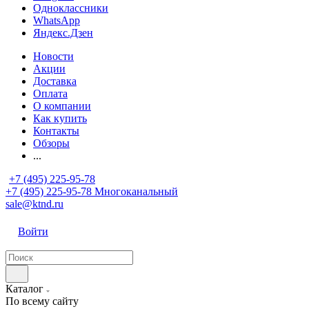
Одноклассники
WhatsApp
Яндекс.Дзен
Новости
Акции
Доставка
Оплата
О компании
Как купить
Контакты
Обзоры
...
+7 (495) 225-95-78
+7 (495) 225-95-78
Многоканальный
sale@ktnd.ru
Войти
Каталог
По всему сайту