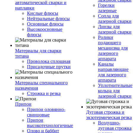
автоматической сварки и
Горелки
наплавки
лазерные
Кислые флюсы
Сопла для
Нейтральные флюсы
лазерной сварки
Основные флюсы
Линзы для
Высокоосновные
лазерной сварки
флюсы
Ролики
подающего
механизма для
Материалы для сварки
лазерного
титана
аппарата
Проволока сплошная
Каналы
Присадочные прутки
направляющие
для лазерного
аппарата
Материалы специального
Уплотнительные
назначения
кольца для
Строжка и резка
лазерной сварки
Припои
Припои оловянно-
Дуговая строжка и
свинцовые
экзотермическая резка
Припои
Воздушно-
высокотехнологичные
дуговая строжка
Олово и баббит