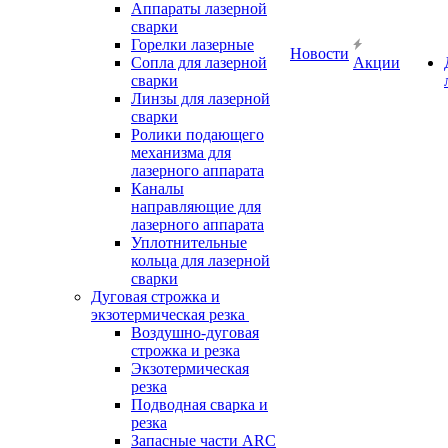
Аппараты лазерной
сварки
Горелки лазерные
Новости
Сопла для лазерной
Акции
сварки
Линзы для лазерной
сварки
Ролики подающего
механизма для
лазерного аппарата
Каналы
направляющие для
лазерного аппарата
Уплотнительные
кольца для лазерной
сварки
Дуговая строжка и
экзотермическая резка
Воздушно-дуговая
строжка и резка
Экзотермическая
резка
Подводная сварка и
резка
Запасные части ARC