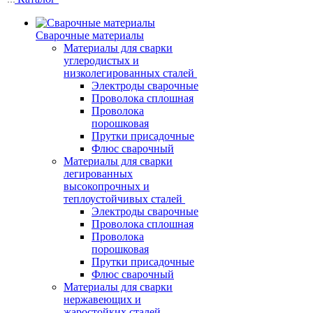
Сварочные материалы
Материалы для сварки
углеродистых и
низколегированных сталей
Электроды сварочные
Проволока сплошная
Проволока
порошковая
Прутки присадочные
Флюс сварочный
Материалы для сварки
легированных
высокопрочных и
теплоустойчивых сталей
Электроды сварочные
Проволока сплошная
Проволока
порошковая
Прутки присадочные
Флюс сварочный
Материалы для сварки
нержавеющих и
жаростойких сталей