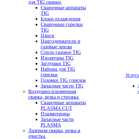
для TIG сварки
Сварочные аппараты
TIG
Блоки охлаждения
Сварочные горелки
TIG
Цанги
Цангодержатели и
газовые линзы
Сопло газовое TIG
Изоляторы TIG
Заглушки TIG
Наборы для TIG
горелки
Услуг
Головки TIG горелок
Запасные части TIG
Воздушно-плазменная
сварка, резка и строжка
Сварочные аппараты
PLASMA CUT
Плазмотроны
Запасные части
PLASMA
Лазерная сварка, резка и
очистка