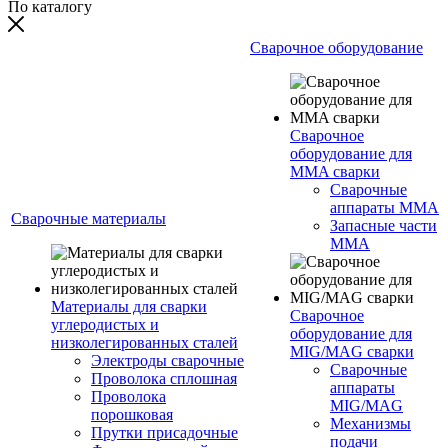
По каталогу
Сварочное оборудование
Сварочное
оборудование для
MMA сварки
Сварочные
аппараты MMA
Сварочные материалы
Запасные части
MMA
Материалы для сварки
Сварочное
углеродистых и
оборудование для
низколегированных сталей
MIG/MAG сварки
Электроды сварочные
Сварочные
Проволока сплошная
аппараты
Проволока
MIG/MAG
порошковая
Механизмы
Прутки присадочные
подачи