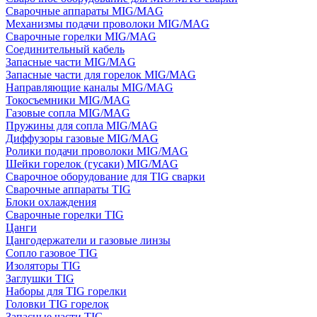
Сварочные аппараты MIG/MAG
Механизмы подачи проволоки MIG/MAG
Сварочные горелки MIG/MAG
Соединительный кабель
Запасные части MIG/MAG
Запасные части для горелок MIG/MAG
Направляющие каналы MIG/MAG
Токосъемники MIG/MAG
Газовые сопла MIG/MAG
Пружины для сопла MIG/MAG
Диффузоры газовые MIG/MAG
Ролики подачи проволоки MIG/MAG
Шейки горелок (гусаки) MIG/MAG
Сварочное оборудование для TIG сварки
Сварочные аппараты TIG
Блоки охлаждения
Сварочные горелки TIG
Цанги
Цангодержатели и газовые линзы
Сопло газовое TIG
Изоляторы TIG
Заглушки TIG
Наборы для TIG горелки
Головки TIG горелок
Запасные части TIG