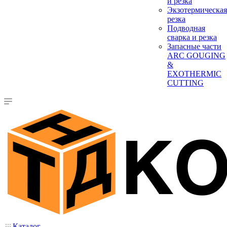
и резка
Экзотермическая
резка
Подводная
сварка и резка
Запасные части
ARC GOUGING
&
EXOTHERMIC
CUTTING
Каталог