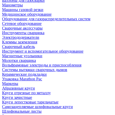
Баллоны для газосварки
Манометры
Машины газовой резки
Медицинское оборудование
Оборудование для газораспределительных систем
Сетевое оборудование
Сварочные аксессуары
Инструменты сварщика
Электрододержатели
Клеммы заземления
Сварочный кабель
Инструмент и вспомогательное оборудование
Магнитные угольники
Молотки сварщика
Вольфрамовые электроды и приспособления
Системы вытяжки сварочных дымов
Керамические подкладки
Упаковка Marathon Pac
Маркеры
Абразивные круги
Круги отрезные по металлу
Круги зачистные
Круги лепестковые тарельчатые
Самозацепляемые шлифовальные круги
Шлифовальные листы