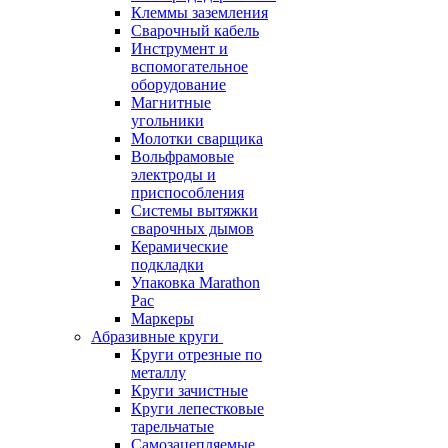
Клеммы заземления
Сварочный кабель
Инструмент и
вспомогательное
оборудование
Магнитные
угольники
Молотки сварщика
Вольфрамовые
электроды и
приспособления
Системы вытяжки
сварочных дымов
Керамические
подкладки
Упаковка Marathon
Pac
Маркеры
Абразивные круги
Круги отрезные по
металлу
Круги зачистные
Круги лепестковые
тарельчатые
Самозацепляемые