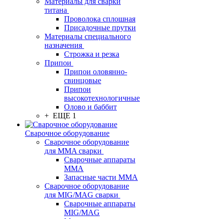
Материалы для сварки
титана
Проволока сплошная
Присадочные прутки
Материалы специального
назначения
Строжка и резка
Припои
Припои оловянно-
свинцовые
Припои
высокотехнологичные
Олово и баббит
+ ЕЩЕ 1
Сварочное оборудование
Сварочное оборудование
для MMA сварки
Сварочные аппараты
MMA
Запасные части MMA
Сварочное оборудование
для MIG/MAG сварки
Сварочные аппараты
MIG/MAG