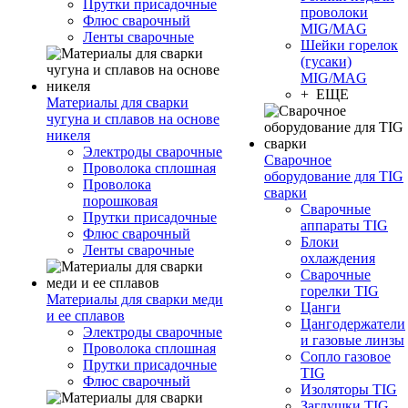
Прутки присадочные
проволоки
Флюс сварочный
MIG/MAG
Ленты сварочные
Шейки горелок
(гусаки)
MIG/MAG
+ ЕЩЕ
Материалы для сварки
чугуна и сплавов на основе
никеля
Электроды сварочные
Сварочное
Проволока сплошная
оборудование для TIG
Проволока
сварки
порошковая
Сварочные
Прутки присадочные
аппараты TIG
Флюс сварочный
Блоки
Ленты сварочные
охлаждения
Сварочные
горелки TIG
Материалы для сварки меди
Цанги
и ее сплавов
Цангодержатели
Электроды сварочные
и газовые линзы
Проволока сплошная
Сопло газовое
Прутки присадочные
TIG
Флюс сварочный
Изоляторы TIG
Заглушки TIG