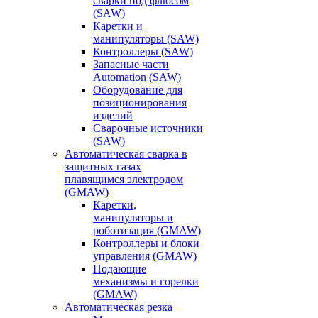
сварки под флюсом
(SAW)
Каретки и
манипуляторы (SAW)
Контроллеры (SAW)
Запасные части
Automation (SAW)
Оборудование для
позиционирования
изделий
Сварочные источники
(SAW)
Автоматическая сварка в
защитных газах
плавящимся электродом
(GMAW)
Каретки,
манипуляторы и
роботизация (GMAW)
Контроллеры и блоки
управления (GMAW)
Подающие
механизмы и горелки
(GMAW)
Автоматическая резка