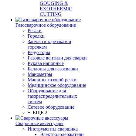
GOUGING &
EXOTHERMIC
CUTTING
Газосварочное оборудование
Резаки
Горелки
Запчасти к резакам и
горелкам
Редукторы
Газовые вентили для сварки
Рукава напорные
Баллоны для газосварки
Манометры
Машины газовой резки
Медицинское оборудование
Оборудование для
газораспределительных
систем
Сетевое оборудование
+ ЕЩЕ 2
Сварочные аксессуары
Инструменты сварщика
Электрододержатели