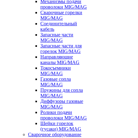
Механизмы подачи
проволоки MIG/MAG
Сварочные горелки
MIG/MAG
Соединительный
кабель
Запасные части
MIG/MAG
Запасные части для
горелок MIG/MAG
Направляющие
каналы MIG/MAG
Токосъемники
MIG/MAG
Газовые сопла
MIG/MAG
Пружины для сопла
MIG/MAG
Диффузоры газовые
MIG/MAG
Ролики подачи
проволоки MIG/MAG
Шейки горелок
(гусаки) MIG/MAG
Сварочное оборудование