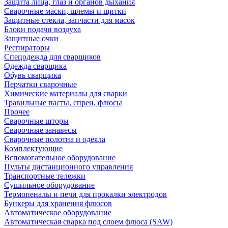
Защита лица, глаз и органов дыхания
Сварочные маски, шлемы и щитки
Защитные стекла, запчасти для масок
Блоки подачи воздуха
Защитные очки
Респираторы
Спецодежда для сварщиков
Одежда сварщика
Обувь сварщика
Перчатки сварочные
Химические материалы для сварки
Травильные пасты, спреи, флюсы
Прочее
Сварочные шторы
Сварочные занавесы
Сварочные полотна и одеяла
Комплектующие
Вспомогательное оборудование
Пульты дистанционного управления
Транспортные тележки
Сушильное оборудование
Термопеналы и печи для прокалки электродов
Бункеры для хранения флюсов
Автоматическое оборудование
Автоматическая сварка под слоем флюса (SAW)