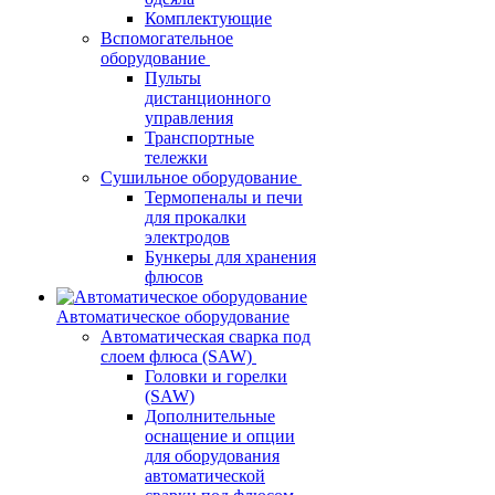
Комплектующие
Вспомогательное
оборудование
Пульты
дистанционного
управления
Транспортные
тележки
Сушильное оборудование
Термопеналы и печи
для прокалки
электродов
Бункеры для хранения
флюсов
Автоматическое оборудование
Автоматическая сварка под
слоем флюса (SAW)
Головки и горелки
(SAW)
Дополнительные
оснащение и опции
для оборудования
автоматической