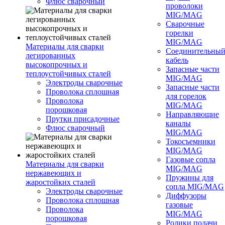
Флюс сварочный
проволоки
MIG/MAG
Сварочные
горелки
MIG/MAG
Материалы для сварки
Соединительны
легированных
кабель
высокопрочных и
Запасные части
теплоустойчивых сталей
MIG/MAG
Электроды сварочные
Запасные части
Проволока сплошная
для горелок
Проволока
MIG/MAG
порошковая
Направляющие
Прутки присадочные
каналы
Флюс сварочный
MIG/MAG
Токосъемники
MIG/MAG
Газовые сопла
Материалы для сварки
MIG/MAG
нержавеющих и
Пружины для
жаростойких сталей
сопла MIG/MAG
Электроды сварочные
Диффузоры
Проволока сплошная
газовые
Проволока
MIG/MAG
порошковая
Ролики подачи