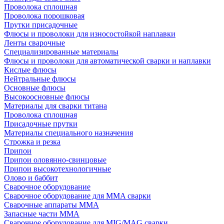
Проволока сплошная
Проволока порошковая
Прутки присадочные
Флюсы и проволоки для износостойкой наплавки
Ленты сварочные
Специализированные материалы
Флюсы и проволоки для автоматической сварки и наплавки
Кислые флюсы
Нейтральные флюсы
Основные флюсы
Высокоосновные флюсы
Материалы для сварки титана
Проволока сплошная
Присадочные прутки
Материалы специального назначения
Строжка и резка
Припои
Припои оловянно-свинцовые
Припои высокотехнологичные
Олово и баббит
Сварочное оборудование
Сварочное оборудование для MMA сварки
Сварочные аппараты MMA
Запасные части MMA
Сварочное оборудование для MIG/MAG сварки