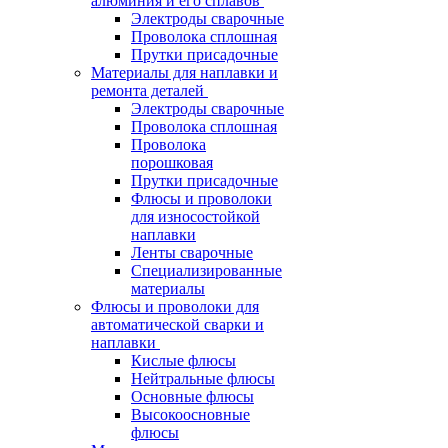
алюминия и его сплавов
Электроды сварочные
Проволока сплошная
Прутки присадочные
Материалы для наплавки и
ремонта деталей
Электроды сварочные
Проволока сплошная
Проволока
порошковая
Прутки присадочные
Флюсы и проволоки
для износостойкой
наплавки
Ленты сварочные
Специализированные
материалы
Флюсы и проволоки для
автоматической сварки и
наплавки
Кислые флюсы
Нейтральные флюсы
Основные флюсы
Высокоосновные
флюсы