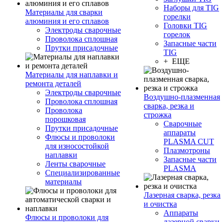
Наборы для TIG
Материалы для сварки
горелки
алюминия и его сплавов
Головки TIG
Электроды сварочные
горелок
Проволока сплошная
Запасные части
Прутки присадочные
TIG
+ ЕЩЕ
Материалы для наплавки и
ремонта деталей
Электроды сварочные
Воздушно-плазменная
Проволока сплошная
сварка, резка и
Проволока
строжка
порошковая
Сварочные
Прутки присадочные
аппараты
Флюсы и проволоки
PLASMA CUT
для износостойкой
Плазмотроны
наплавки
Запасные части
Ленты сварочные
PLASMA
Специализированные
материалы
Лазерная сварка, резка
и очистка
Аппараты
Флюсы и проволоки для
лазерной сварки