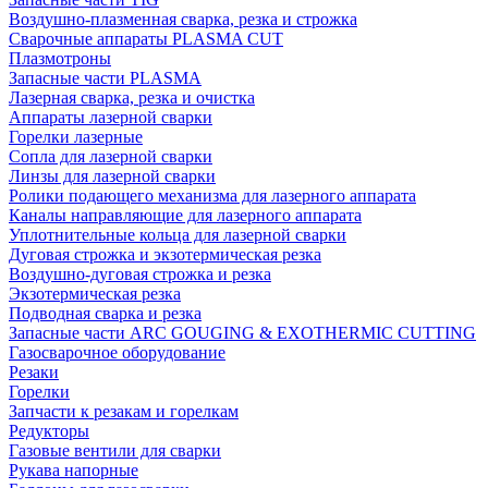
Воздушно-плазменная сварка, резка и строжка
Сварочные аппараты PLASMA CUT
Плазмотроны
Запасные части PLASMA
Лазерная сварка, резка и очистка
Аппараты лазерной сварки
Горелки лазерные
Сопла для лазерной сварки
Линзы для лазерной сварки
Ролики подающего механизма для лазерного аппарата
Каналы направляющие для лазерного аппарата
Уплотнительные кольца для лазерной сварки
Дуговая строжка и экзотермическая резка
Воздушно-дуговая строжка и резка
Экзотермическая резка
Подводная сварка и резка
Запасные части ARC GOUGING & EXOTHERMIC CUTTING
Газосварочное оборудование
Резаки
Горелки
Запчасти к резакам и горелкам
Редукторы
Газовые вентили для сварки
Рукава напорные