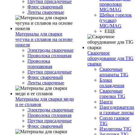
Прутки присадочные
проволоки
Флюс сварочный
MIG/MAG
Ленты сварочные
Шейки горелок
(гусаки)
MIG/MAG
+ ЕЩЕ
Материалы для сварки
чугуна и сплавов на основе
никеля
Электроды сварочные
Сварочное
Проволока сплошная
оборудование для TIG
Проволока
сварки
порошковая
Сварочные
Прутки присадочные
аппараты TIG
Флюс сварочный
Блоки
Ленты сварочные
охлаждения
Сварочные
горелки TIG
Материалы для сварки меди
Цанги
и ее сплавов
Цангодержатели
Электроды сварочные
и газовые линзы
Проволока сплошная
Сопло газовое
Прутки присадочные
TIG
Флюс сварочный
Изоляторы TIG
Заглушки TIG