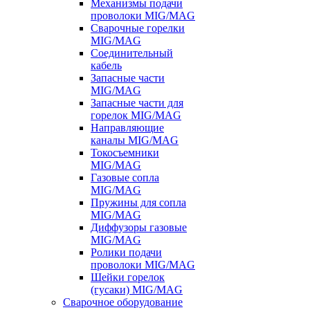
Механизмы подачи
проволоки MIG/MAG
Сварочные горелки
MIG/MAG
Соединительный
кабель
Запасные части
MIG/MAG
Запасные части для
горелок MIG/MAG
Направляющие
каналы MIG/MAG
Токосъемники
MIG/MAG
Газовые сопла
MIG/MAG
Пружины для сопла
MIG/MAG
Диффузоры газовые
MIG/MAG
Ролики подачи
проволоки MIG/MAG
Шейки горелок
(гусаки) MIG/MAG
Сварочное оборудование