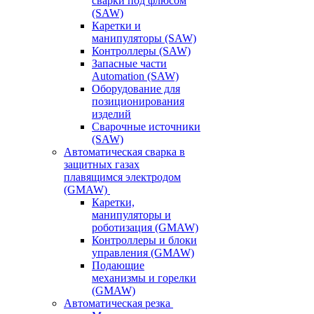
сварки под флюсом
(SAW)
Каретки и
манипуляторы (SAW)
Контроллеры (SAW)
Запасные части
Automation (SAW)
Оборудование для
позиционирования
изделий
Сварочные источники
(SAW)
Автоматическая сварка в
защитных газах
плавящимся электродом
(GMAW)
Каретки,
манипуляторы и
роботизация (GMAW)
Контроллеры и блоки
управления (GMAW)
Подающие
механизмы и горелки
(GMAW)
Автоматическая резка