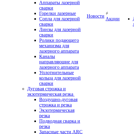
Аппараты лазерной
сварки
Горелки лазерные
Новости
Сопла для лазерной
Акции
сварки
Линзы для лазерной
сварки
Ролики подающего
механизма для
лазерного аппарата
Каналы
направляющие для
лазерного аппарата
Уплотнительные
кольца для лазерной
сварки
Дуговая строжка и
экзотермическая резка
Воздушно-дуговая
строжка и резка
Экзотермическая
резка
Подводная сварка и
резка
Запасные части ARC