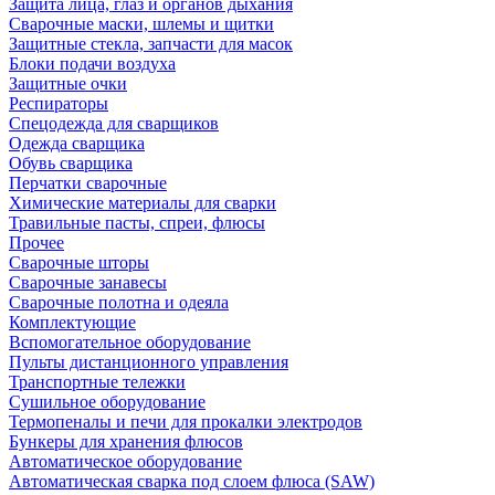
Защита лица, глаз и органов дыхания
Сварочные маски, шлемы и щитки
Защитные стекла, запчасти для масок
Блоки подачи воздуха
Защитные очки
Респираторы
Спецодежда для сварщиков
Одежда сварщика
Обувь сварщика
Перчатки сварочные
Химические материалы для сварки
Травильные пасты, спреи, флюсы
Прочее
Сварочные шторы
Сварочные занавесы
Сварочные полотна и одеяла
Комплектующие
Вспомогательное оборудование
Пульты дистанционного управления
Транспортные тележки
Сушильное оборудование
Термопеналы и печи для прокалки электродов
Бункеры для хранения флюсов
Автоматическое оборудование
Автоматическая сварка под слоем флюса (SAW)