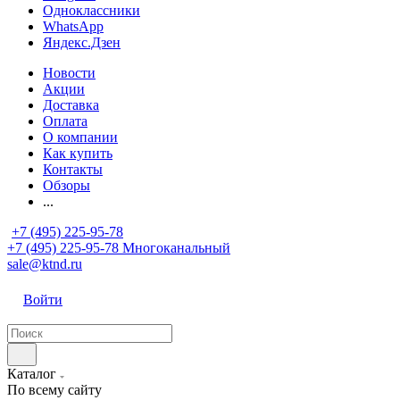
Одноклассники
WhatsApp
Яндекс.Дзен
Новости
Акции
Доставка
Оплата
О компании
Как купить
Контакты
Обзоры
...
+7 (495) 225-95-78
+7 (495) 225-95-78
Многоканальный
sale@ktnd.ru
Войти
Каталог
По всему сайту