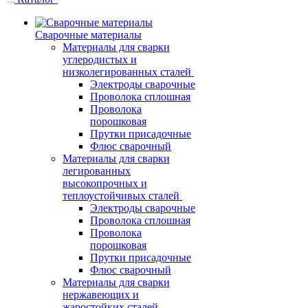
Сварочные материалы
Материалы для сварки
углеродистых и
низколегированных сталей
Электроды сварочные
Проволока сплошная
Проволока
порошковая
Прутки присадочные
Флюс сварочный
Материалы для сварки
легированных
высокопрочных и
теплоустойчивых сталей
Электроды сварочные
Проволока сплошная
Проволока
порошковая
Прутки присадочные
Флюс сварочный
Материалы для сварки
нержавеющих и
жаростойких сталей