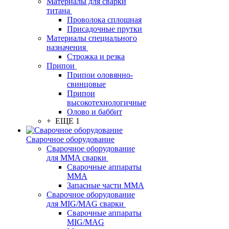
Материалы для сварки
титана
Проволока сплошная
Присадочные прутки
Материалы специального
назначения
Строжка и резка
Припои
Припои оловянно-
свинцовые
Припои
высокотехнологичные
Олово и баббит
+ ЕЩЕ 1
Сварочное оборудование
Сварочное оборудование
для MMA сварки
Сварочные аппараты
MMA
Запасные части MMA
Сварочное оборудование
для MIG/MAG сварки
Сварочные аппараты
MIG/MAG