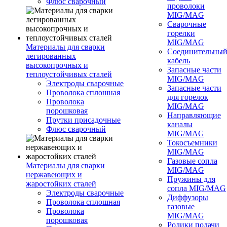
Флюс сварочный
проволоки
MIG/MAG
Сварочные
горелки
MIG/MAG
Материалы для сварки
Соединительны
легированных
кабель
высокопрочных и
Запасные части
теплоустойчивых сталей
MIG/MAG
Электроды сварочные
Запасные части
Проволока сплошная
для горелок
Проволока
MIG/MAG
порошковая
Направляющие
Прутки присадочные
каналы
Флюс сварочный
MIG/MAG
Токосъемники
MIG/MAG
Газовые сопла
Материалы для сварки
MIG/MAG
нержавеющих и
Пружины для
жаростойких сталей
сопла MIG/MAG
Электроды сварочные
Диффузоры
Проволока сплошная
газовые
Проволока
MIG/MAG
порошковая
Ролики подачи