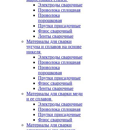
Электроды сварочные
Проволока сплошная
Проволока
порошковая
Прутки присадочные
Флюс сварочный
Ленты сварочные
Материалы для сварки
чугуна и сплавов на основе
никеля
Электроды сварочные
Проволока сплошная
Проволока
порошковая
Прутки присадочные
Флюс сварочный
Ленты сварочные
Материалы для сварки меди
и ее сплавов
Электроды сварочные
Проволока сплошная
Прутки присадочные
Флюс сварочный
Материалы для сварки