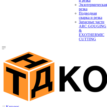
и резка
Экзотермическая
резка
Подводная
сварка и резка
Запасные части
ARC GOUGING
&
EXOTHERMIC
CUTTING
Каталог