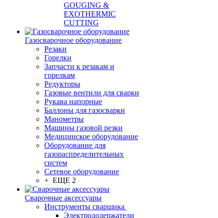
GOUGING &
EXOTHERMIC
CUTTING
Газосварочное оборудование
Резаки
Горелки
Запчасти к резакам и
горелкам
Редукторы
Газовые вентили для сварки
Рукава напорные
Баллоны для газосварки
Манометры
Машины газовой резки
Медицинское оборудование
Оборудование для
газораспределительных
систем
Сетевое оборудование
+ ЕЩЕ 2
Сварочные аксессуары
Инструменты сварщика
Электрододержатели