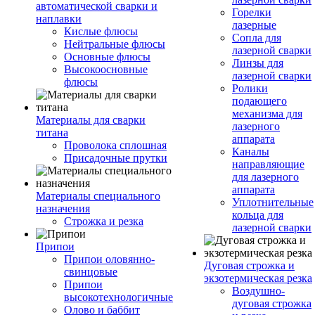
автоматической сварки и
Горелки
наплавки
лазерные
Кислые флюсы
Сопла для
Нейтральные флюсы
лазерной сварки
Основные флюсы
Линзы для
Высокоосновные
лазерной сварки
флюсы
Ролики
подающего
механизма для
Материалы для сварки
лазерного
титана
аппарата
Проволока сплошная
Каналы
Присадочные прутки
направляющие
для лазерного
аппарата
Материалы специального
Уплотнительные
назначения
кольца для
Строжка и резка
лазерной сварки
Припои
Припои оловянно-
Дуговая строжка и
свинцовые
экзотермическая резка
Припои
Воздушно-
высокотехнологичные
дуговая строжка
Олово и баббит