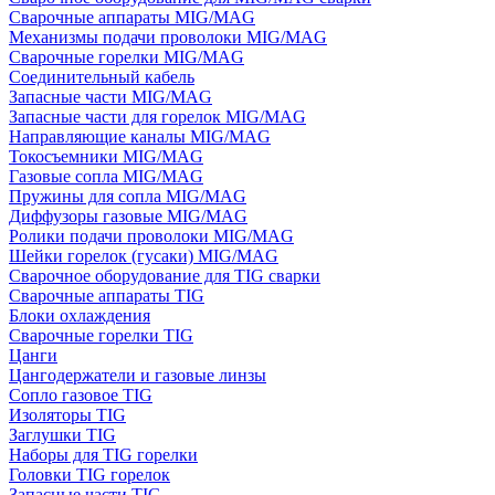
Сварочные аппараты MIG/MAG
Механизмы подачи проволоки MIG/MAG
Сварочные горелки MIG/MAG
Соединительный кабель
Запасные части MIG/MAG
Запасные части для горелок MIG/MAG
Направляющие каналы MIG/MAG
Токосъемники MIG/MAG
Газовые сопла MIG/MAG
Пружины для сопла MIG/MAG
Диффузоры газовые MIG/MAG
Ролики подачи проволоки MIG/MAG
Шейки горелок (гусаки) MIG/MAG
Сварочное оборудование для TIG сварки
Сварочные аппараты TIG
Блоки охлаждения
Сварочные горелки TIG
Цанги
Цангодержатели и газовые линзы
Сопло газовое TIG
Изоляторы TIG
Заглушки TIG
Наборы для TIG горелки
Головки TIG горелок
Запасные части TIG