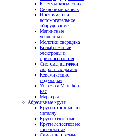
Клеммы заземления
Сварочный кабель
Инструмент и
вспомогательное
оборудование
Магнитные
угольники
Молотки сварщика
Вольфрамовые
электроды и
приспособления
Системы вытяжки
сварочных дымов
Керамические
подкладки
Упаковка Marathon
Pac
Маркеры
Абразивные круги
Круги отрезные по
металлу
Круги зачистные
Круги лепестковые
тарельчатые
Самозацепляемые