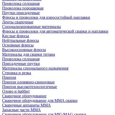
Проволока сплошная
Проволока порошковая
Прутки присадочные
Флюсы и проволоки для износостойкой наплавки
Ленты сварочные
Специализированные материалы
Флюсы и проволоки для автоматической сварки и наплавки
Кислые флюсы
Нейтральные флюсы
Основные флюсы
Высокоосновные флюсы
Материалы для сварки титана
Проволока сплошная
Присадочные прутки
Материалы специального назначения
Строжка и резка
Припои
Припои оловянно-свинцовые
Припои высокотехнологичные
Олово и баббит
Сварочное оборудование
Сварочное оборудование для MMA сварки
Сварочные аппараты MMA
Запасные части MMA
Сварочное оборудование для MIG/MAG сварки