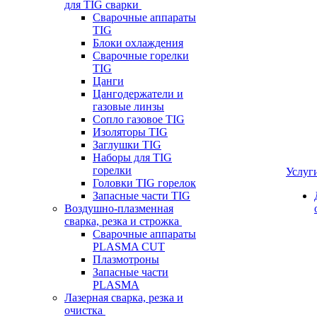
для TIG сварки
Сварочные аппараты
TIG
Блоки охлаждения
Сварочные горелки
TIG
Цанги
Цангодержатели и
газовые линзы
Сопло газовое TIG
Изоляторы TIG
Заглушки TIG
Наборы для TIG
горелки
Услуг
Головки TIG горелок
Запасные части TIG
Воздушно-плазменная
сварка, резка и строжка
Сварочные аппараты
PLASMA CUT
Плазмотроны
Запасные части
PLASMA
Лазерная сварка, резка и
очистка