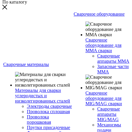
По каталогу
Сварочное оборудование
Сварочное
оборудование для
MMA сварки
Сварочные
аппараты MMA
Сварочные материалы
Запасные части
MMA
Материалы для сварки
Сварочное
углеродистых и
оборудование для
низколегированных сталей
MIG/MAG сварки
Электроды сварочные
Сварочные
Проволока сплошная
аппараты
Проволока
MIG/MAG
порошковая
Механизмы
Прутки присадочные
подачи