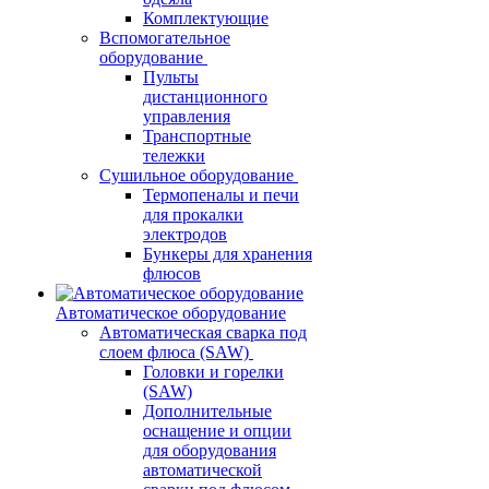
Комплектующие
Вспомогательное
оборудование
Пульты
дистанционного
управления
Транспортные
тележки
Сушильное оборудование
Термопеналы и печи
для прокалки
электродов
Бункеры для хранения
флюсов
Автоматическое оборудование
Автоматическая сварка под
слоем флюса (SAW)
Головки и горелки
(SAW)
Дополнительные
оснащение и опции
для оборудования
автоматической