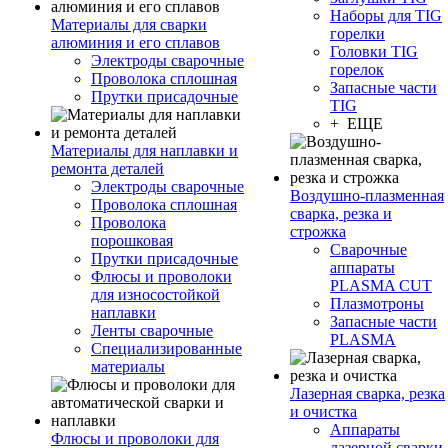
Наборы для TIG
Материалы для сварки
горелки
алюминия и его сплавов
Головки TIG
Электроды сварочные
горелок
Проволока сплошная
Запасные части
Прутки присадочные
TIG
+ ЕЩЕ
Материалы для наплавки и
ремонта деталей
Электроды сварочные
Воздушно-плазменная
Проволока сплошная
сварка, резка и
Проволока
строжка
порошковая
Сварочные
Прутки присадочные
аппараты
Флюсы и проволоки
PLASMA CUT
для износостойкой
Плазмотроны
наплавки
Запасные части
Ленты сварочные
PLASMA
Специализированные
материалы
Лазерная сварка, резка
и очистка
Аппараты
Флюсы и проволоки для
лазерной сварки