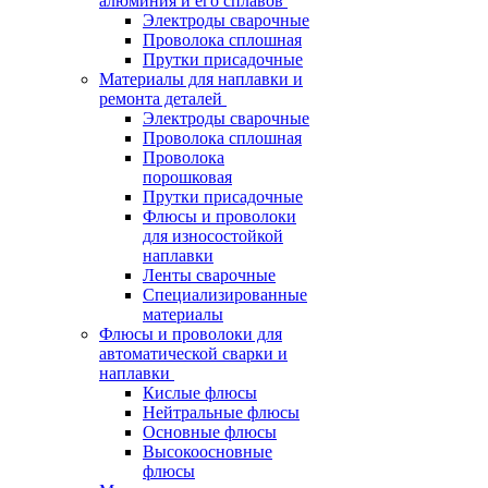
алюминия и его сплавов
Электроды сварочные
Проволока сплошная
Прутки присадочные
Материалы для наплавки и
ремонта деталей
Электроды сварочные
Проволока сплошная
Проволока
порошковая
Прутки присадочные
Флюсы и проволоки
для износостойкой
наплавки
Ленты сварочные
Специализированные
материалы
Флюсы и проволоки для
автоматической сварки и
наплавки
Кислые флюсы
Нейтральные флюсы
Основные флюсы
Высокоосновные
флюсы