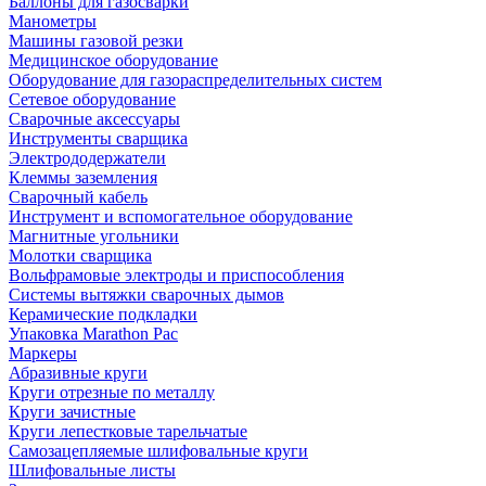
Баллоны для газосварки
Манометры
Машины газовой резки
Медицинское оборудование
Оборудование для газораспределительных систем
Сетевое оборудование
Сварочные аксессуары
Инструменты сварщика
Электрододержатели
Клеммы заземления
Сварочный кабель
Инструмент и вспомогательное оборудование
Магнитные угольники
Молотки сварщика
Вольфрамовые электроды и приспособления
Системы вытяжки сварочных дымов
Керамические подкладки
Упаковка Marathon Pac
Маркеры
Абразивные круги
Круги отрезные по металлу
Круги зачистные
Круги лепестковые тарельчатые
Самозацепляемые шлифовальные круги
Шлифовальные листы