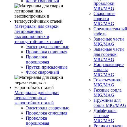
Флюс сварочный
проволоки
MIG/MAG
Сварочные
горелки
MIG/MAG
Материалы для сварки
Соединительны
легированных
кабель
высокопрочных и
Запасные части
теплоустойчивых сталей
MIG/MAG
Электроды сварочные
Запасные части
Проволока сплошная
для горелок
Проволока
MIG/MAG
порошковая
Направляющие
Прутки присадочные
каналы
Флюс сварочный
MIG/MAG
Токосъемники
MIG/MAG
Газовые сопла
Материалы для сварки
MIG/MAG
нержавеющих и
Пружины для
жаростойких сталей
сопла MIG/MAG
Электроды сварочные
Диффузоры
Проволока сплошная
газовые
Проволока
MIG/MAG
порошковая
Ролики подачи