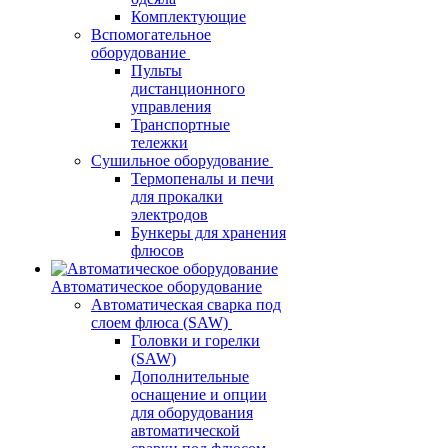
Комплектующие
Вспомогательное
оборудование
Пульты
дистанционного
управления
Транспортные
тележки
Сушильное оборудование
Термопеналы и печи
для прокалки
электродов
Бункеры для хранения
флюсов
Автоматическое оборудование
Автоматическая сварка под
слоем флюса (SAW)
Головки и горелки
(SAW)
Дополнительные
оснащение и опции
для оборудования
автоматической