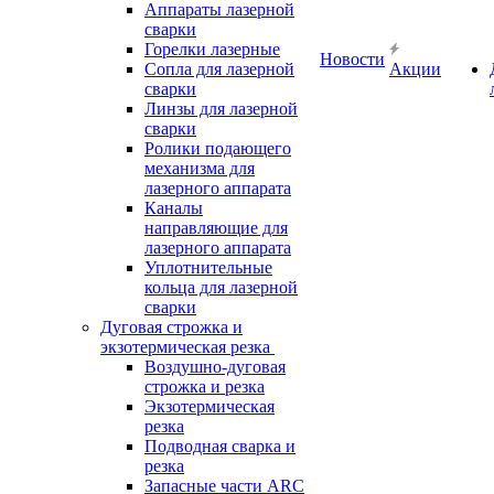
Аппараты лазерной
сварки
Горелки лазерные
Новости
Сопла для лазерной
Акции
сварки
Линзы для лазерной
сварки
Ролики подающего
механизма для
лазерного аппарата
Каналы
направляющие для
лазерного аппарата
Уплотнительные
кольца для лазерной
сварки
Дуговая строжка и
экзотермическая резка
Воздушно-дуговая
строжка и резка
Экзотермическая
резка
Подводная сварка и
резка
Запасные части ARC