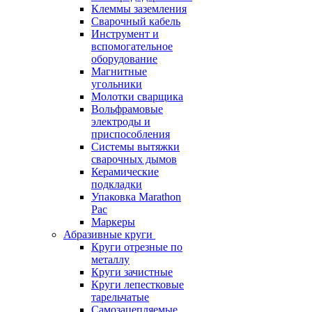
Клеммы заземления
Сварочный кабель
Инструмент и
вспомогательное
оборудование
Магнитные
угольники
Молотки сварщика
Вольфрамовые
электроды и
приспособления
Системы вытяжки
сварочных дымов
Керамические
подкладки
Упаковка Marathon
Pac
Маркеры
Абразивные круги
Круги отрезные по
металлу
Круги зачистные
Круги лепестковые
тарельчатые
Самозацепляемые