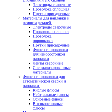
алюминия и его сплавов
Электроды сварочные
Проволока сплошная
Прутки присадочные
Материалы для наплавки и
ремонта деталей
Электроды сварочные
Проволока сплошная
Проволока
порошковая
Прутки присадочные
Флюсы и проволоки
для износостойкой
наплавки
Ленты сварочные
Специализированные
материалы
Флюсы и проволоки для
автоматической сварки и
наплавки
Кислые флюсы
Нейтральные флюсы
Основные флюсы
Высокоосновные
флюсы