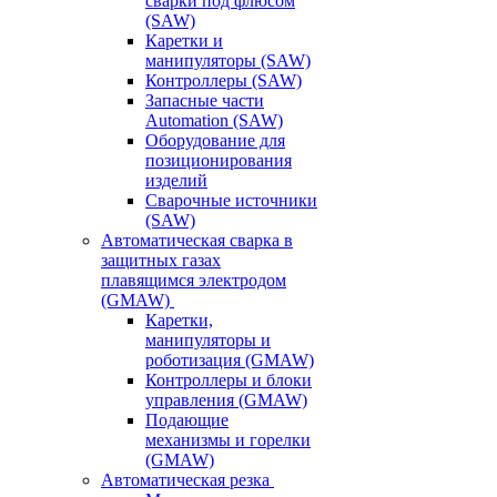
сварки под флюсом
(SAW)
Каретки и
манипуляторы (SAW)
Контроллеры (SAW)
Запасные части
Automation (SAW)
Оборудование для
позиционирования
изделий
Сварочные источники
(SAW)
Автоматическая сварка в
защитных газах
плавящимся электродом
(GMAW)
Каретки,
манипуляторы и
роботизация (GMAW)
Контроллеры и блоки
управления (GMAW)
Подающие
механизмы и горелки
(GMAW)
Автоматическая резка