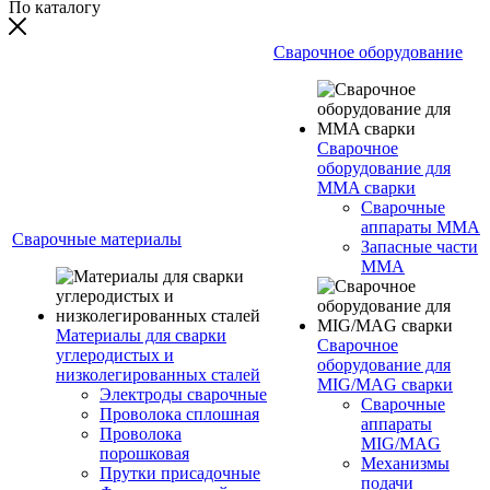
По каталогу
Сварочное оборудование
Сварочное
оборудование для
MMA сварки
Сварочные
аппараты MMA
Сварочные материалы
Запасные части
MMA
Материалы для сварки
Сварочное
углеродистых и
оборудование для
низколегированных сталей
MIG/MAG сварки
Электроды сварочные
Сварочные
Проволока сплошная
аппараты
Проволока
MIG/MAG
порошковая
Механизмы
Прутки присадочные
подачи