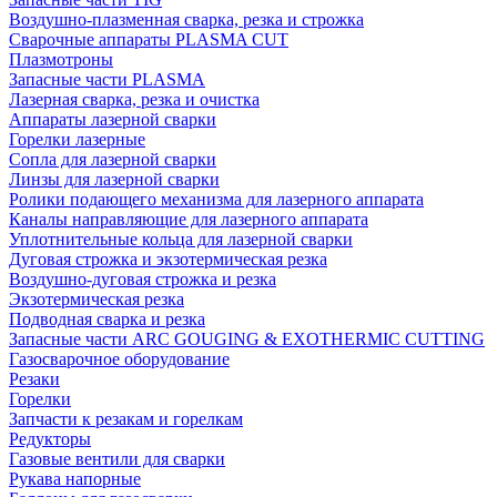
Воздушно-плазменная сварка, резка и строжка
Сварочные аппараты PLASMA CUT
Плазмотроны
Запасные части PLASMA
Лазерная сварка, резка и очистка
Аппараты лазерной сварки
Горелки лазерные
Сопла для лазерной сварки
Линзы для лазерной сварки
Ролики подающего механизма для лазерного аппарата
Каналы направляющие для лазерного аппарата
Уплотнительные кольца для лазерной сварки
Дуговая строжка и экзотермическая резка
Воздушно-дуговая строжка и резка
Экзотермическая резка
Подводная сварка и резка
Запасные части ARC GOUGING & EXOTHERMIC CUTTING
Газосварочное оборудование
Резаки
Горелки
Запчасти к резакам и горелкам
Редукторы
Газовые вентили для сварки
Рукава напорные