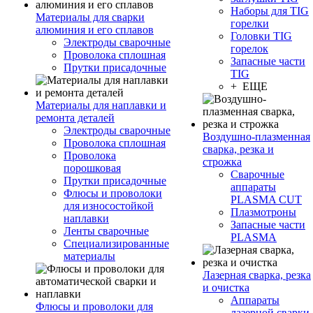
Наборы для TIG
Материалы для сварки
горелки
алюминия и его сплавов
Головки TIG
Электроды сварочные
горелок
Проволока сплошная
Запасные части
Прутки присадочные
TIG
+ ЕЩЕ
Материалы для наплавки и
ремонта деталей
Электроды сварочные
Воздушно-плазменная
Проволока сплошная
сварка, резка и
Проволока
строжка
порошковая
Сварочные
Прутки присадочные
аппараты
Флюсы и проволоки
PLASMA CUT
для износостойкой
Плазмотроны
наплавки
Запасные части
Ленты сварочные
PLASMA
Специализированные
материалы
Лазерная сварка, резка
и очистка
Аппараты
Флюсы и проволоки для
лазерной сварки