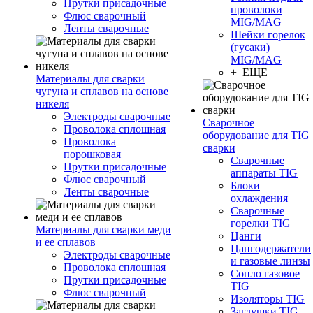
Прутки присадочные
проволоки
Флюс сварочный
MIG/MAG
Ленты сварочные
Шейки горелок
(гусаки)
MIG/MAG
+ ЕЩЕ
Материалы для сварки
чугуна и сплавов на основе
никеля
Электроды сварочные
Сварочное
Проволока сплошная
оборудование для TIG
Проволока
сварки
порошковая
Сварочные
Прутки присадочные
аппараты TIG
Флюс сварочный
Блоки
Ленты сварочные
охлаждения
Сварочные
горелки TIG
Материалы для сварки меди
Цанги
и ее сплавов
Цангодержатели
Электроды сварочные
и газовые линзы
Проволока сплошная
Сопло газовое
Прутки присадочные
TIG
Флюс сварочный
Изоляторы TIG
Заглушки TIG