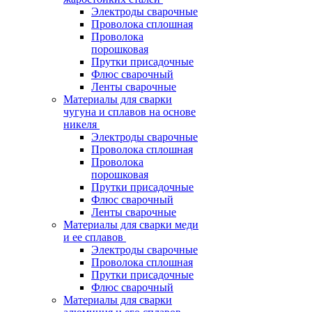
Электроды сварочные
Проволока сплошная
Проволока
порошковая
Прутки присадочные
Флюс сварочный
Ленты сварочные
Материалы для сварки
чугуна и сплавов на основе
никеля
Электроды сварочные
Проволока сплошная
Проволока
порошковая
Прутки присадочные
Флюс сварочный
Ленты сварочные
Материалы для сварки меди
и ее сплавов
Электроды сварочные
Проволока сплошная
Прутки присадочные
Флюс сварочный
Материалы для сварки