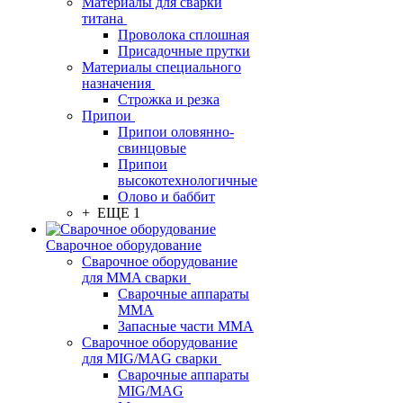
Материалы для сварки
титана
Проволока сплошная
Присадочные прутки
Материалы специального
назначения
Строжка и резка
Припои
Припои оловянно-
свинцовые
Припои
высокотехнологичные
Олово и баббит
+ ЕЩЕ 1
Сварочное оборудование
Сварочное оборудование
для MMA сварки
Сварочные аппараты
MMA
Запасные части MMA
Сварочное оборудование
для MIG/MAG сварки
Сварочные аппараты
MIG/MAG