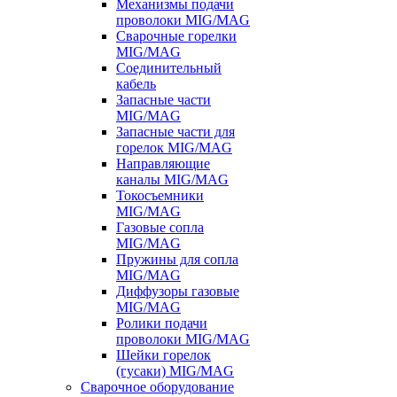
Механизмы подачи
проволоки MIG/MAG
Сварочные горелки
MIG/MAG
Соединительный
кабель
Запасные части
MIG/MAG
Запасные части для
горелок MIG/MAG
Направляющие
каналы MIG/MAG
Токосъемники
MIG/MAG
Газовые сопла
MIG/MAG
Пружины для сопла
MIG/MAG
Диффузоры газовые
MIG/MAG
Ролики подачи
проволоки MIG/MAG
Шейки горелок
(гусаки) MIG/MAG
Сварочное оборудование