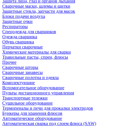
Защита лица, глаз и органов дыхания
Сварочные маски, шлемы и щитки
Защитные стекла, запчасти для масок
Блоки подачи воздуха
Защитные очки
Респираторы
Спецодежда для сварщиков
Одежда сварщика
Обувь сварщика
Перчатки сварочные
Химические материалы для сварки
Травильные пасты, спреи, флюсы
Прочее
Сварочные шторы
Сварочные занавесы
Сварочные полотна и одеяла
Комплектующие
Вспомогательное оборудование
Пульты дистанционного управления
Транспортные тележки
Сушильное оборудование
Термопеналы и печи для прокалки электродов
Бункеры для хранения флюсов
Автоматическое оборудование
Автоматическая сварка под слоем флюса (SAW)