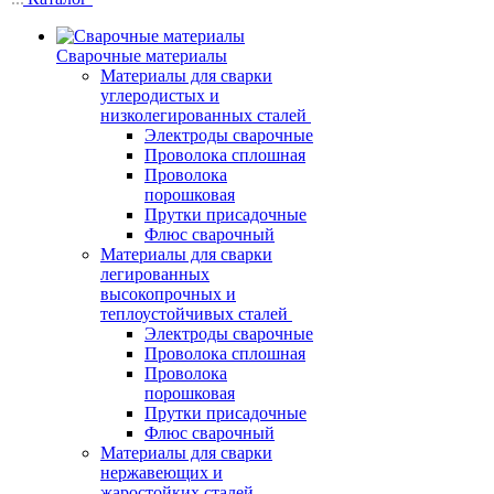
Сварочные материалы
Материалы для сварки
углеродистых и
низколегированных сталей
Электроды сварочные
Проволока сплошная
Проволока
порошковая
Прутки присадочные
Флюс сварочный
Материалы для сварки
легированных
высокопрочных и
теплоустойчивых сталей
Электроды сварочные
Проволока сплошная
Проволока
порошковая
Прутки присадочные
Флюс сварочный
Материалы для сварки
нержавеющих и
жаростойких сталей