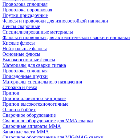
Проволока сплошная
Проволока порошковая
Прутки присадочные
Флюсы и проволоки для износостойкой наплавки
Ленты сварочные
Специализированные материалы
Флюсы и проволоки для автоматической сварки и наплавки
Кислые флюсы
Нейтральные флюсы
Основные флюсы
Высокоосновные флюсы
Материалы для сварки титана
Проволока сплошная
Присадочные прутки
Материалы специального назначения
Строжка и резка
Припои
Припои оловянно-свинцовые
Припои высокотехнологичные
Олово и баббит
Сварочное оборудование
Сварочное оборудование для MMA сварки
Сварочные аппараты MMA
Запасные части MMA
Сварочное оборудование для MIG/MAG сварки