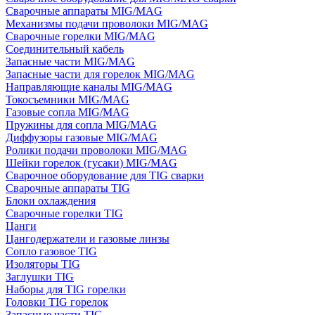
Сварочные аппараты MIG/MAG
Механизмы подачи проволоки MIG/MAG
Сварочные горелки MIG/MAG
Соединительный кабель
Запасные части MIG/MAG
Запасные части для горелок MIG/MAG
Направляющие каналы MIG/MAG
Токосъемники MIG/MAG
Газовые сопла MIG/MAG
Пружины для сопла MIG/MAG
Диффузоры газовые MIG/MAG
Ролики подачи проволоки MIG/MAG
Шейки горелок (гусаки) MIG/MAG
Сварочное оборудование для TIG сварки
Сварочные аппараты TIG
Блоки охлаждения
Сварочные горелки TIG
Цанги
Цангодержатели и газовые линзы
Сопло газовое TIG
Изоляторы TIG
Заглушки TIG
Наборы для TIG горелки
Головки TIG горелок
Запасные части TIG