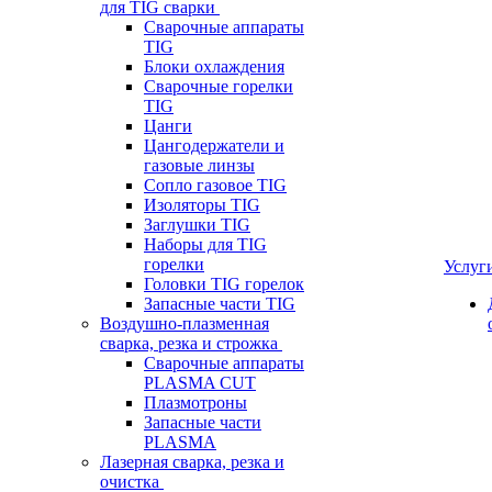
для TIG сварки
Сварочные аппараты
TIG
Блоки охлаждения
Сварочные горелки
TIG
Цанги
Цангодержатели и
газовые линзы
Сопло газовое TIG
Изоляторы TIG
Заглушки TIG
Наборы для TIG
горелки
Услуг
Головки TIG горелок
Запасные части TIG
Воздушно-плазменная
сварка, резка и строжка
Сварочные аппараты
PLASMA CUT
Плазмотроны
Запасные части
PLASMA
Лазерная сварка, резка и
очистка