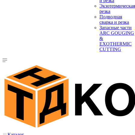
и резка
Экзотермическая
резка
Подводная
сварка и резка
Запасные части
ARC GOUGING
&
EXOTHERMIC
CUTTING
Каталог