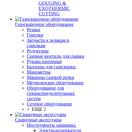
GOUGING &
EXOTHERMIC
CUTTING
Газосварочное оборудование
Резаки
Горелки
Запчасти к резакам и
горелкам
Редукторы
Газовые вентили для сварки
Рукава напорные
Баллоны для газосварки
Манометры
Машины газовой резки
Медицинское оборудование
Оборудование для
газораспределительных
систем
Сетевое оборудование
+ ЕЩЕ 2
Сварочные аксессуары
Инструменты сварщика
Электрододержатели