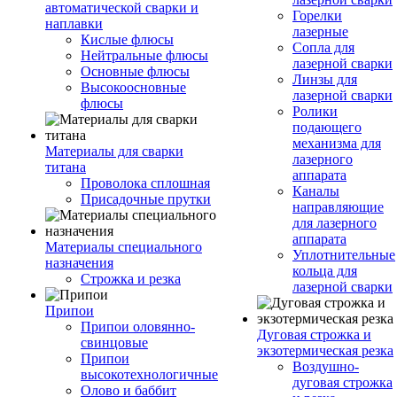
автоматической сварки и
Горелки
наплавки
лазерные
Кислые флюсы
Сопла для
Нейтральные флюсы
лазерной сварки
Основные флюсы
Линзы для
Высокоосновные
лазерной сварки
флюсы
Ролики
подающего
механизма для
Материалы для сварки
лазерного
титана
аппарата
Проволока сплошная
Каналы
Присадочные прутки
направляющие
для лазерного
аппарата
Материалы специального
Уплотнительные
назначения
кольца для
Строжка и резка
лазерной сварки
Припои
Припои оловянно-
Дуговая строжка и
свинцовые
экзотермическая резка
Припои
Воздушно-
высокотехнологичные
дуговая строжка
Олово и баббит