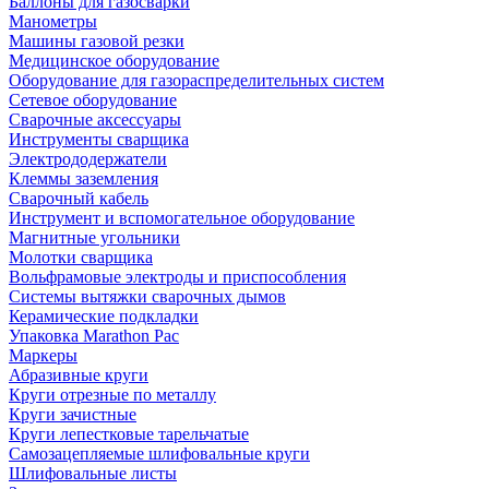
Баллоны для газосварки
Манометры
Машины газовой резки
Медицинское оборудование
Оборудование для газораспределительных систем
Сетевое оборудование
Сварочные аксессуары
Инструменты сварщика
Электрододержатели
Клеммы заземления
Сварочный кабель
Инструмент и вспомогательное оборудование
Магнитные угольники
Молотки сварщика
Вольфрамовые электроды и приспособления
Системы вытяжки сварочных дымов
Керамические подкладки
Упаковка Marathon Pac
Маркеры
Абразивные круги
Круги отрезные по металлу
Круги зачистные
Круги лепестковые тарельчатые
Самозацепляемые шлифовальные круги
Шлифовальные листы