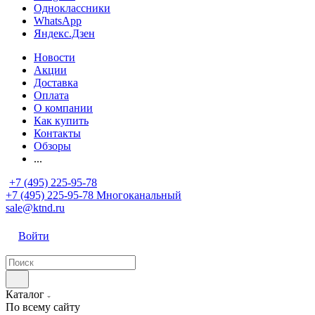
Одноклассники
WhatsApp
Яндекс.Дзен
Новости
Акции
Доставка
Оплата
О компании
Как купить
Контакты
Обзоры
...
+7 (495) 225-95-78
+7 (495) 225-95-78
Многоканальный
sale@ktnd.ru
Войти
Каталог
По всему сайту