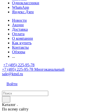
Одноклассники
WhatsApp
Яндекс.Дзен
Новости
Акции
Доставка
Оплата
О компании
Как купить
Контакты
Обзоры
...
+7 (495) 225-95-78
+7 (495) 225-95-78
Многоканальный
sale@ktnd.ru
Войти
Каталог
По всему сайту