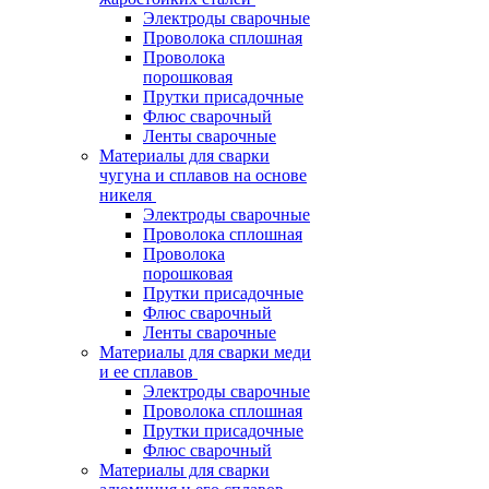
Электроды сварочные
Проволока сплошная
Проволока
порошковая
Прутки присадочные
Флюс сварочный
Ленты сварочные
Материалы для сварки
чугуна и сплавов на основе
никеля
Электроды сварочные
Проволока сплошная
Проволока
порошковая
Прутки присадочные
Флюс сварочный
Ленты сварочные
Материалы для сварки меди
и ее сплавов
Электроды сварочные
Проволока сплошная
Прутки присадочные
Флюс сварочный
Материалы для сварки