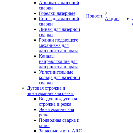
Аппараты лазерной
сварки
Горелки лазерные
Новости
Сопла для лазерной
Акции
сварки
Линзы для лазерной
сварки
Ролики подающего
механизма для
лазерного аппарата
Каналы
направляющие для
лазерного аппарата
Уплотнительные
кольца для лазерной
сварки
Дуговая строжка и
экзотермическая резка
Воздушно-дуговая
строжка и резка
Экзотермическая
резка
Подводная сварка и
резка
Запасные части ARC