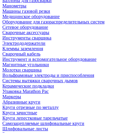
Баллоны для газосварки
Манометры
Машины газовой резки
Медицинское оборудование
Оборудование для газораспределительных систем
Сетевое оборудование
Сварочные аксессуары
Инструменты сварщика
Электрододержатели
Клеммы заземления
Сварочный кабель
Инструмент и вспомогательное оборудование
Магнитные угольники
Молотки сварщика
Вольфрамовые электроды и приспособления
Системы вытяжки сварочных дымов
Керамические подкладки
Упаковка Marathon Pac
Маркеры
Абразивные круги
Круги отрезные по металлу
Круги зачистные
Круги лепестковые тарельчатые
Самозацепляемые шлифовальные круги
Шлифовальные листы