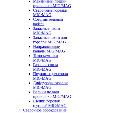
Механизмы подачи
проволоки MIG/MAG
Сварочные горелки
MIG/MAG
Соединительный
кабель
Запасные части
MIG/MAG
Запасные части для
горелок MIG/MAG
Направляющие
каналы MIG/MAG
Токосъемники
MIG/MAG
Газовые сопла
MIG/MAG
Пружины для сопла
MIG/MAG
Диффузоры газовые
MIG/MAG
Ролики подачи
проволоки MIG/MAG
Шейки горелок
(гусаки) MIG/MAG
Сварочное оборудование