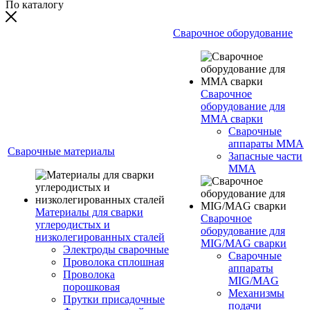
По каталогу
Сварочное оборудование
Сварочное
оборудование для
MMA сварки
Сварочные
аппараты MMA
Сварочные материалы
Запасные части
MMA
Материалы для сварки
Сварочное
углеродистых и
оборудование для
низколегированных сталей
MIG/MAG сварки
Электроды сварочные
Сварочные
Проволока сплошная
аппараты
Проволока
MIG/MAG
порошковая
Механизмы
Прутки присадочные
подачи