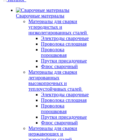
Сварочные материалы
Материалы для сварки
углеродистых и
низколегированных сталей
Электроды сварочные
Проволока сплошная
Проволока
порошковая
Прутки присадочные
Флюс сварочный
Материалы для сварки
легированных
высокопрочных и
теплоустойчивых сталей
Электроды сварочные
Проволока сплошная
Проволока
порошковая
Прутки присадочные
Флюс сварочный
Материалы для сварки
нержавеющих и
жаростойких сталей