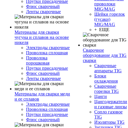
Прутки присадочные
проволоки
Флюс сварочный
MIG/MAG
Ленты сварочные
Шейки горелок
(гусаки)
MIG/MAG
+ ЕЩЕ
Материалы для сварки
чугуна и сплавов на основе
никеля
Электроды сварочные
Сварочное
Проволока сплошная
оборудование для TIG
Проволока
сварки
порошковая
Сварочные
Прутки присадочные
аппараты TIG
Флюс сварочный
Блоки
Ленты сварочные
охлаждения
Сварочные
горелки TIG
Материалы для сварки меди
Цанги
и ее сплавов
Цангодержатели
Электроды сварочные
и газовые линзы
Проволока сплошная
Сопло газовое
Прутки присадочные
TIG
Флюс сварочный
Изоляторы TIG
Заглушки TIG