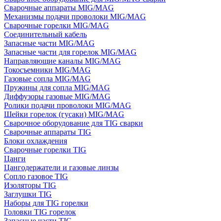
Сварочные аппараты MIG/MAG
Механизмы подачи проволоки MIG/MAG
Сварочные горелки MIG/MAG
Соединительный кабель
Запасные части MIG/MAG
Запасные части для горелок MIG/MAG
Направляющие каналы MIG/MAG
Токосъемники MIG/MAG
Газовые сопла MIG/MAG
Пружины для сопла MIG/MAG
Диффузоры газовые MIG/MAG
Ролики подачи проволоки MIG/MAG
Шейки горелок (гусаки) MIG/MAG
Сварочное оборудование для TIG сварки
Сварочные аппараты TIG
Блоки охлаждения
Сварочные горелки TIG
Цанги
Цангодержатели и газовые линзы
Сопло газовое TIG
Изоляторы TIG
Заглушки TIG
Наборы для TIG горелки
Головки TIG горелок
Запасные части TIG