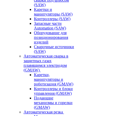
сварки под флюсом
(SAW)
Каретки и
манипуляторы (SAW)
Контроллеры (SAW)
Запасные части
Automation (SAW)
Оборудование для
позиционирования
изделий
Сварочные источники
(SAW)
Автоматическая сварка в
защитных газах
плавящимся электродом
(GMAW)
Каретки,
манипуляторы и
роботизация (GMAW)
Контроллеры и блоки
управления (GMAW)
Подающие
механизмы и горелки
(GMAW)
Автоматическая резка