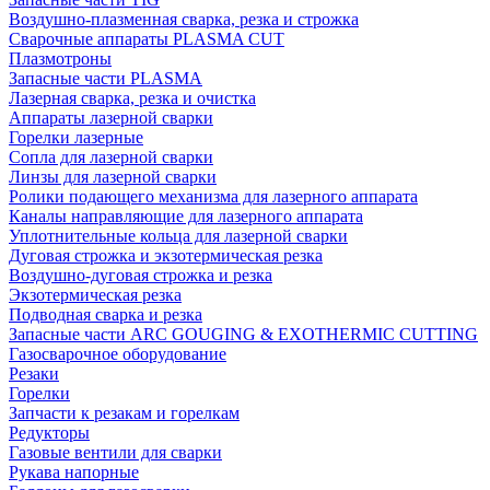
Воздушно-плазменная сварка, резка и строжка
Сварочные аппараты PLASMA CUT
Плазмотроны
Запасные части PLASMA
Лазерная сварка, резка и очистка
Аппараты лазерной сварки
Горелки лазерные
Сопла для лазерной сварки
Линзы для лазерной сварки
Ролики подающего механизма для лазерного аппарата
Каналы направляющие для лазерного аппарата
Уплотнительные кольца для лазерной сварки
Дуговая строжка и экзотермическая резка
Воздушно-дуговая строжка и резка
Экзотермическая резка
Подводная сварка и резка
Запасные части ARC GOUGING & EXOTHERMIC CUTTING
Газосварочное оборудование
Резаки
Горелки
Запчасти к резакам и горелкам
Редукторы
Газовые вентили для сварки
Рукава напорные