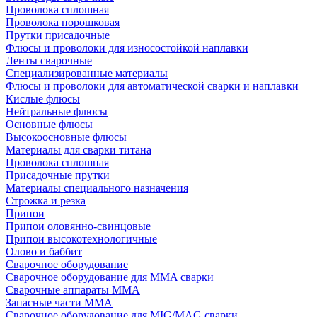
Проволока сплошная
Проволока порошковая
Прутки присадочные
Флюсы и проволоки для износостойкой наплавки
Ленты сварочные
Специализированные материалы
Флюсы и проволоки для автоматической сварки и наплавки
Кислые флюсы
Нейтральные флюсы
Основные флюсы
Высокоосновные флюсы
Материалы для сварки титана
Проволока сплошная
Присадочные прутки
Материалы специального назначения
Строжка и резка
Припои
Припои оловянно-свинцовые
Припои высокотехнологичные
Олово и баббит
Сварочное оборудование
Сварочное оборудование для MMA сварки
Сварочные аппараты MMA
Запасные части MMA
Сварочное оборудование для MIG/MAG сварки