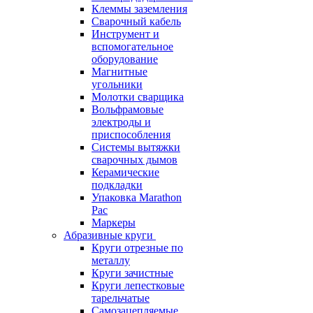
Клеммы заземления
Сварочный кабель
Инструмент и
вспомогательное
оборудование
Магнитные
угольники
Молотки сварщика
Вольфрамовые
электроды и
приспособления
Системы вытяжки
сварочных дымов
Керамические
подкладки
Упаковка Marathon
Pac
Маркеры
Абразивные круги
Круги отрезные по
металлу
Круги зачистные
Круги лепестковые
тарельчатые
Самозацепляемые