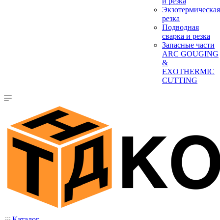
и резка
Экзотермическая
резка
Подводная
сварка и резка
Запасные части
ARC GOUGING
&
EXOTHERMIC
CUTTING
Каталог