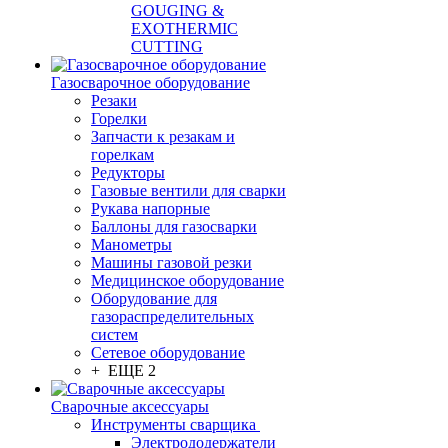
GOUGING &
EXOTHERMIC
CUTTING
Газосварочное оборудование
Резаки
Горелки
Запчасти к резакам и
горелкам
Редукторы
Газовые вентили для сварки
Рукава напорные
Баллоны для газосварки
Манометры
Машины газовой резки
Медицинское оборудование
Оборудование для
газораспределительных
систем
Сетевое оборудование
+ ЕЩЕ 2
Сварочные аксессуары
Инструменты сварщика
Электрододержатели