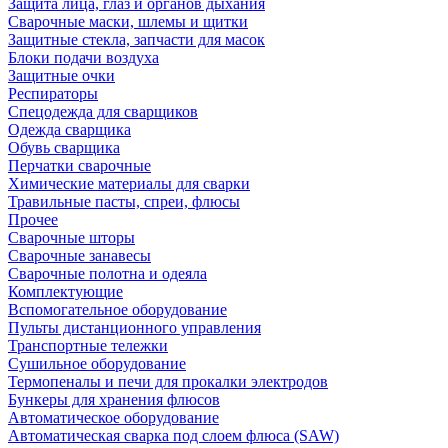
Защита лица, глаз и органов дыхания
Сварочные маски, шлемы и щитки
Защитные стекла, запчасти для масок
Блоки подачи воздуха
Защитные очки
Респираторы
Спецодежда для сварщиков
Одежда сварщика
Обувь сварщика
Перчатки сварочные
Химические материалы для сварки
Травильные пасты, спреи, флюсы
Прочее
Сварочные шторы
Сварочные занавесы
Сварочные полотна и одеяла
Комплектующие
Вспомогательное оборудование
Пульты дистанционного управления
Транспортные тележки
Сушильное оборудование
Термопеналы и печи для прокалки электродов
Бункеры для хранения флюсов
Автоматическое оборудование
Автоматическая сварка под слоем флюса (SAW)