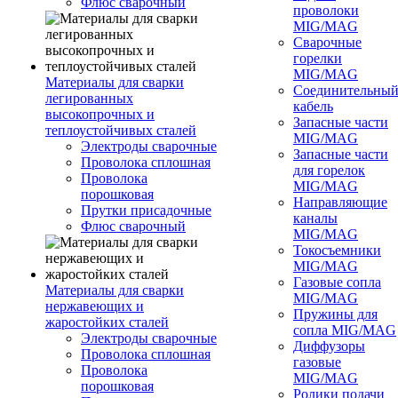
Флюс сварочный
проволоки
MIG/MAG
Сварочные
горелки
MIG/MAG
Материалы для сварки
Соединительны
легированных
кабель
высокопрочных и
Запасные части
теплоустойчивых сталей
MIG/MAG
Электроды сварочные
Запасные части
Проволока сплошная
для горелок
Проволока
MIG/MAG
порошковая
Направляющие
Прутки присадочные
каналы
Флюс сварочный
MIG/MAG
Токосъемники
MIG/MAG
Газовые сопла
Материалы для сварки
MIG/MAG
нержавеющих и
Пружины для
жаростойких сталей
сопла MIG/MAG
Электроды сварочные
Диффузоры
Проволока сплошная
газовые
Проволока
MIG/MAG
порошковая
Ролики подачи