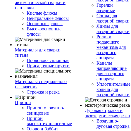
автоматической сварки и
Горелки
наплавки
лазерные
Кислые флюсы
Сопла для
Нейтральные флюсы
лазерной сварки
Основные флюсы
Линзы для
Высокоосновные
лазерной сварки
флюсы
Ролики
подающего
механизма для
Материалы для сварки
лазерного
титана
аппарата
Проволока сплошная
Каналы
Присадочные прутки
направляющие
для лазерного
аппарата
Материалы специального
Уплотнительные
назначения
кольца для
Строжка и резка
лазерной сварки
Припои
Припои оловянно-
Дуговая строжка и
свинцовые
экзотермическая резка
Припои
Воздушно-
высокотехнологичные
дуговая строжка
Олово и баббит