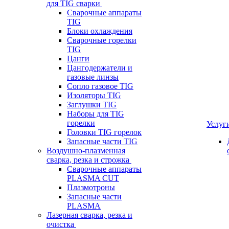
для TIG сварки
Сварочные аппараты
TIG
Блоки охлаждения
Сварочные горелки
TIG
Цанги
Цангодержатели и
газовые линзы
Сопло газовое TIG
Изоляторы TIG
Заглушки TIG
Наборы для TIG
горелки
Услуг
Головки TIG горелок
Запасные части TIG
Воздушно-плазменная
сварка, резка и строжка
Сварочные аппараты
PLASMA CUT
Плазмотроны
Запасные части
PLASMA
Лазерная сварка, резка и
очистка