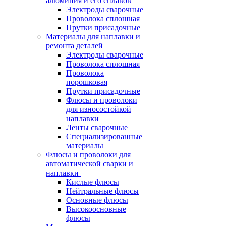
алюминия и его сплавов
Электроды сварочные
Проволока сплошная
Прутки присадочные
Материалы для наплавки и
ремонта деталей
Электроды сварочные
Проволока сплошная
Проволока
порошковая
Прутки присадочные
Флюсы и проволоки
для износостойкой
наплавки
Ленты сварочные
Специализированные
материалы
Флюсы и проволоки для
автоматической сварки и
наплавки
Кислые флюсы
Нейтральные флюсы
Основные флюсы
Высокоосновные
флюсы