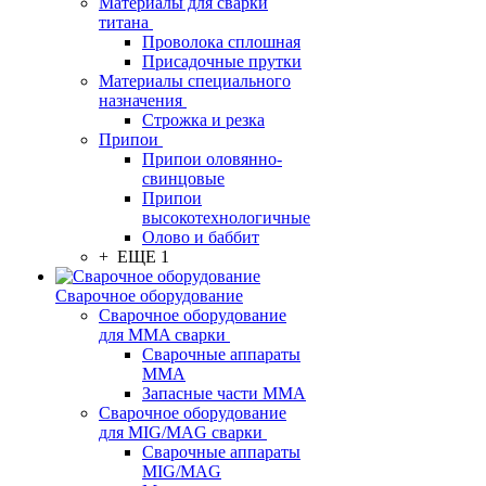
Материалы для сварки
титана
Проволока сплошная
Присадочные прутки
Материалы специального
назначения
Строжка и резка
Припои
Припои оловянно-
свинцовые
Припои
высокотехнологичные
Олово и баббит
+ ЕЩЕ 1
Сварочное оборудование
Сварочное оборудование
для MMA сварки
Сварочные аппараты
MMA
Запасные части MMA
Сварочное оборудование
для MIG/MAG сварки
Сварочные аппараты
MIG/MAG