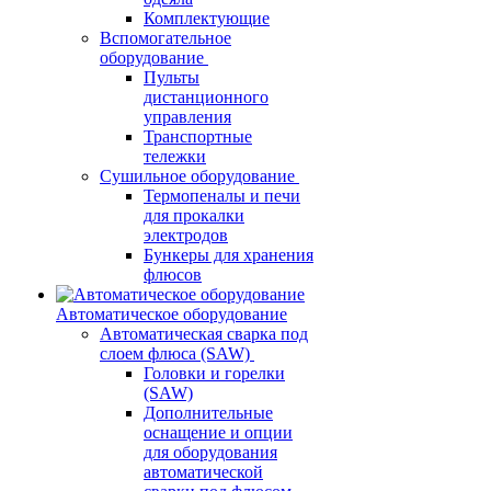
Комплектующие
Вспомогательное
оборудование
Пульты
дистанционного
управления
Транспортные
тележки
Сушильное оборудование
Термопеналы и печи
для прокалки
электродов
Бункеры для хранения
флюсов
Автоматическое оборудование
Автоматическая сварка под
слоем флюса (SAW)
Головки и горелки
(SAW)
Дополнительные
оснащение и опции
для оборудования
автоматической