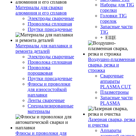
Наборы для TIG
Материалы для сварки
горелки
алюминия и его сплавов
Головки TIG
Электроды сварочные
горелок
Проволока сплошная
Запасные части
Прутки присадочные
TIG
+ ЕЩЕ
Материалы для наплавки и
ремонта деталей
Электроды сварочные
Воздушно-плазменная
Проволока сплошная
сварка, резка и
Проволока
строжка
порошковая
Сварочные
Прутки присадочные
аппараты
Флюсы и проволоки
PLASMA CUT
для износостойкой
Плазмотроны
наплавки
Запасные части
Ленты сварочные
PLASMA
Специализированные
материалы
Лазерная сварка, резка
и очистка
Аппараты
Флюсы и проволоки для
лазерной сварки