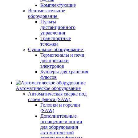
Комплектующие
Вспомогательное
оборудование
Пульты
дистанционного
управления
Транспортные
тележки
Сушильное оборудование
Термопеналы и печи
для прокалки
электродов
Бункеры для хранения
флюсов
Автоматическое оборудование
Автоматическая сварка под
слоем флюса (SAW)
Головки и горелки
(SAW)
Дополнительные
оснащение и опции
для оборудования
автоматической