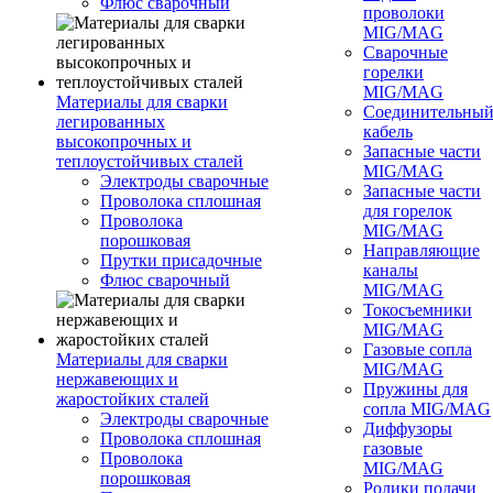
Флюс сварочный
проволоки
MIG/MAG
Сварочные
горелки
MIG/MAG
Материалы для сварки
Соединительны
легированных
кабель
высокопрочных и
Запасные части
теплоустойчивых сталей
MIG/MAG
Электроды сварочные
Запасные части
Проволока сплошная
для горелок
Проволока
MIG/MAG
порошковая
Направляющие
Прутки присадочные
каналы
Флюс сварочный
MIG/MAG
Токосъемники
MIG/MAG
Газовые сопла
Материалы для сварки
MIG/MAG
нержавеющих и
Пружины для
жаростойких сталей
сопла MIG/MAG
Электроды сварочные
Диффузоры
Проволока сплошная
газовые
Проволока
MIG/MAG
порошковая
Ролики подачи