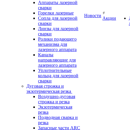
Аппараты лазерной
сварки
Горелки лазерные
Новости
Сопла для лазерной
Акции
сварки
Линзы для лазерной
сварки
Ролики подающего
механизма для
лазерного аппарата
Каналы
направляющие для
лазерного аппарата
Уплотнительные
кольца для лазерной
сварки
Дуговая строжка и
экзотермическая резка
Воздушно-дуговая
строжка и резка
Экзотермическая
резка
Подводная сварка и
резка
Запасные части ARC