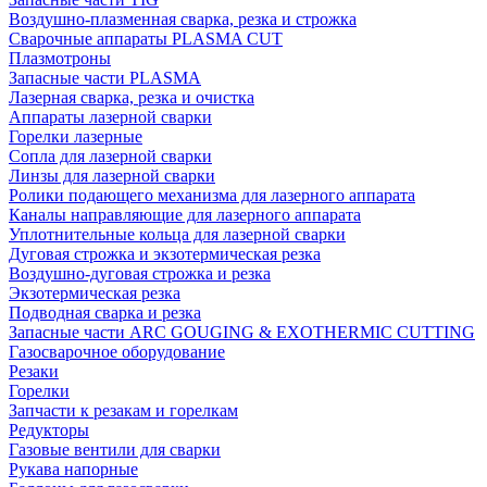
Воздушно-плазменная сварка, резка и строжка
Сварочные аппараты PLASMA CUT
Плазмотроны
Запасные части PLASMA
Лазерная сварка, резка и очистка
Аппараты лазерной сварки
Горелки лазерные
Сопла для лазерной сварки
Линзы для лазерной сварки
Ролики подающего механизма для лазерного аппарата
Каналы направляющие для лазерного аппарата
Уплотнительные кольца для лазерной сварки
Дуговая строжка и экзотермическая резка
Воздушно-дуговая строжка и резка
Экзотермическая резка
Подводная сварка и резка
Запасные части ARC GOUGING & EXOTHERMIC CUTTING
Газосварочное оборудование
Резаки
Горелки
Запчасти к резакам и горелкам
Редукторы
Газовые вентили для сварки
Рукава напорные