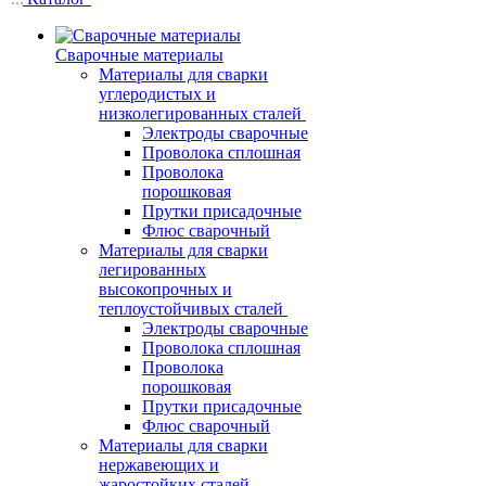
Сварочные материалы
Материалы для сварки
углеродистых и
низколегированных сталей
Электроды сварочные
Проволока сплошная
Проволока
порошковая
Прутки присадочные
Флюс сварочный
Материалы для сварки
легированных
высокопрочных и
теплоустойчивых сталей
Электроды сварочные
Проволока сплошная
Проволока
порошковая
Прутки присадочные
Флюс сварочный
Материалы для сварки
нержавеющих и
жаростойких сталей