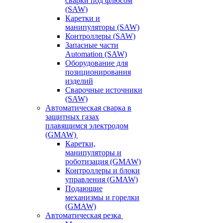
сварки под флюсом
(SAW)
Каретки и
манипуляторы (SAW)
Контроллеры (SAW)
Запасные части
Automation (SAW)
Оборудование для
позиционирования
изделий
Сварочные источники
(SAW)
Автоматическая сварка в
защитных газах
плавящимся электродом
(GMAW)
Каретки,
манипуляторы и
роботизация (GMAW)
Контроллеры и блоки
управления (GMAW)
Подающие
механизмы и горелки
(GMAW)
Автоматическая резка