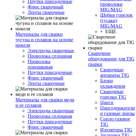
Прутки присадочные
проволоки
Флюс сварочный
MIG/MAG
Ленты сварочные
Шейки горелок
(гусаки)
MIG/MAG
+ ЕЩЕ
Материалы для сварки
чугуна и сплавов на основе
никеля
Электроды сварочные
Сварочное
Проволока сплошная
оборудование для TIG
Проволока
сварки
порошковая
Сварочные
Прутки присадочные
аппараты TIG
Флюс сварочный
Блоки
Ленты сварочные
охлаждения
Сварочные
горелки TIG
Материалы для сварки меди
Цанги
и ее сплавов
Цангодержатели
Электроды сварочные
и газовые линзы
Проволока сплошная
Сопло газовое
Прутки присадочные
TIG
Флюс сварочный
Изоляторы TIG
Заглушки TIG