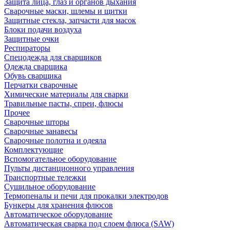
Защита лица, глаз и органов дыхания
Сварочные маски, шлемы и щитки
Защитные стекла, запчасти для масок
Блоки подачи воздуха
Защитные очки
Респираторы
Спецодежда для сварщиков
Одежда сварщика
Обувь сварщика
Перчатки сварочные
Химические материалы для сварки
Травильные пасты, спреи, флюсы
Прочее
Сварочные шторы
Сварочные занавесы
Сварочные полотна и одеяла
Комплектующие
Вспомогательное оборудование
Пульты дистанционного управления
Транспортные тележки
Сушильное оборудование
Термопеналы и печи для прокалки электродов
Бункеры для хранения флюсов
Автоматическое оборудование
Автоматическая сварка под слоем флюса (SAW)