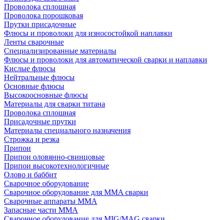
Проволока сплошная
Проволока порошковая
Прутки присадочные
Флюсы и проволоки для износостойкой наплавки
Ленты сварочные
Специализированные материалы
Флюсы и проволоки для автоматической сварки и наплавки
Кислые флюсы
Нейтральные флюсы
Основные флюсы
Высокоосновные флюсы
Материалы для сварки титана
Проволока сплошная
Присадочные прутки
Материалы специального назначения
Строжка и резка
Припои
Припои оловянно-свинцовые
Припои высокотехнологичные
Олово и баббит
Сварочное оборудование
Сварочное оборудование для MMA сварки
Сварочные аппараты MMA
Запасные части MMA
Сварочное оборудование для MIG/MAG сварки