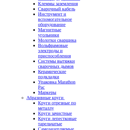
Клеммы заземления
Сварочный кабель
Инструмент и
вспомогательное
оборудование
Магнитные
угольники
Молотки сварщика
Вольфрамовые
электроды и
приспособления
Системы вытяжки
сварочных дымов
Керамические
подкладки
Упаковка Marathon
Pac
Маркеры
Абразивные круги
Круги отрезные по
металлу
Круги зачистные
Круги лепестковые
тарельчатые
Самозацепляемые