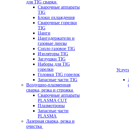
для TIG сварки
Сварочные аппараты
TIG
Блоки охлаждения
Сварочные горелки
TIG
Цанги
Цангодержатели и
газовые линзы
Сопло газовое TIG
Изоляторы TIG
Заглушки TIG
Наборы для TIG
горелки
Услуг
Головки TIG горелок
Запасные части TIG
Воздушно-плазменная
сварка, резка и строжка
Сварочные аппараты
PLASMA CUT
Плазмотроны
Запасные части
PLASMA
Лазерная сварка, резка и
очистка