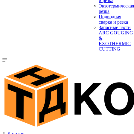
и резка
Экзотермическая
резка
Подводная
сварка и резка
Запасные части
ARC GOUGING
&
EXOTHERMIC
CUTTING
Каталог