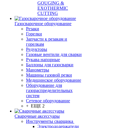
GOUGING &
EXOTHERMIC
CUTTING
Газосварочное оборудование
Резаки
Горелки
Запчасти к резакам и
горелкам
Редукторы
Газовые вентили для сварки
Рукава напорные
Баллоны для газосварки
Манометры
Машины газовой резки
Медицинское оборудование
Оборудование для
газораспределительных
систем
Сетевое оборудование
+ ЕЩЕ 2
Сварочные аксессуары
Инструменты сварщика
Электрододержатели