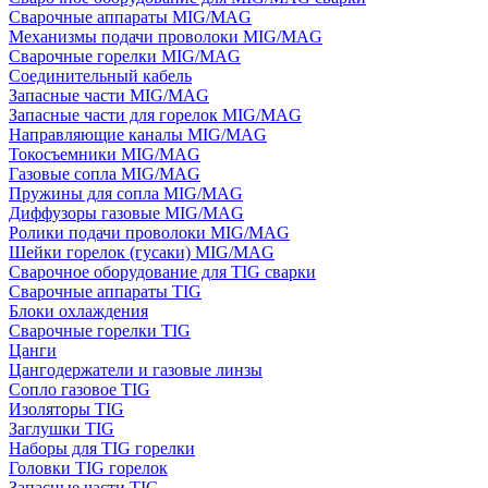
Сварочные аппараты MIG/MAG
Механизмы подачи проволоки MIG/MAG
Сварочные горелки MIG/MAG
Соединительный кабель
Запасные части MIG/MAG
Запасные части для горелок MIG/MAG
Направляющие каналы MIG/MAG
Токосъемники MIG/MAG
Газовые сопла MIG/MAG
Пружины для сопла MIG/MAG
Диффузоры газовые MIG/MAG
Ролики подачи проволоки MIG/MAG
Шейки горелок (гусаки) MIG/MAG
Сварочное оборудование для TIG сварки
Сварочные аппараты TIG
Блоки охлаждения
Сварочные горелки TIG
Цанги
Цангодержатели и газовые линзы
Сопло газовое TIG
Изоляторы TIG
Заглушки TIG
Наборы для TIG горелки
Головки TIG горелок
Запасные части TIG