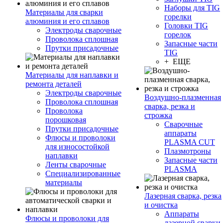
Наборы для TIG
Материалы для сварки
горелки
алюминия и его сплавов
Головки TIG
Электроды сварочные
горелок
Проволока сплошная
Запасные части
Прутки присадочные
TIG
+ ЕЩЕ
Материалы для наплавки и
ремонта деталей
Электроды сварочные
Воздушно-плазменная
Проволока сплошная
сварка, резка и
Проволока
строжка
порошковая
Сварочные
Прутки присадочные
аппараты
Флюсы и проволоки
PLASMA CUT
для износостойкой
Плазмотроны
наплавки
Запасные части
Ленты сварочные
PLASMA
Специализированные
материалы
Лазерная сварка, резка
и очистка
Аппараты
Флюсы и проволоки для
лазерной сварки