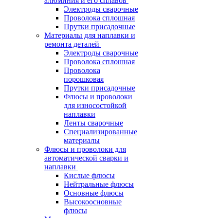
алюминия и его сплавов
Электроды сварочные
Проволока сплошная
Прутки присадочные
Материалы для наплавки и
ремонта деталей
Электроды сварочные
Проволока сплошная
Проволока
порошковая
Прутки присадочные
Флюсы и проволоки
для износостойкой
наплавки
Ленты сварочные
Специализированные
материалы
Флюсы и проволоки для
автоматической сварки и
наплавки
Кислые флюсы
Нейтральные флюсы
Основные флюсы
Высокоосновные
флюсы