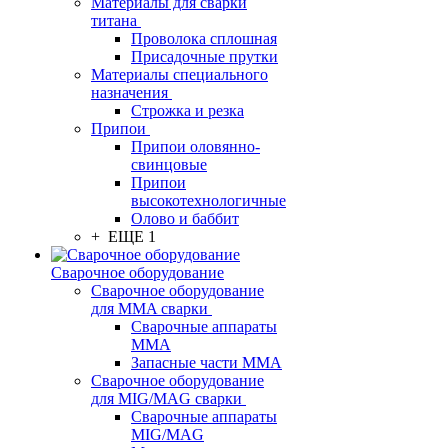
Материалы для сварки
титана
Проволока сплошная
Присадочные прутки
Материалы специального
назначения
Строжка и резка
Припои
Припои оловянно-
свинцовые
Припои
высокотехнологичные
Олово и баббит
+ ЕЩЕ 1
Сварочное оборудование
Сварочное оборудование
для MMA сварки
Сварочные аппараты
MMA
Запасные части MMA
Сварочное оборудование
для MIG/MAG сварки
Сварочные аппараты
MIG/MAG