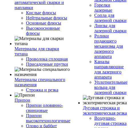
автоматической сварки и
Горелки
наплавки
лазерные
Кислые флюсы
Сопла для
Нейтральные флюсы
лазерной сварки
Основные флюсы
Линзы для
Высокоосновные
лазерной сварки
флюсы
Ролики
подающего
механизма для
Материалы для сварки
лазерного
титана
аппарата
Проволока сплошная
Каналы
Присадочные прутки
направляющие
для лазерного
аппарата
Материалы специального
Уплотнительные
назначения
кольца для
Строжка и резка
лазерной сварки
Припои
Припои оловянно-
Дуговая строжка и
свинцовые
экзотермическая резка
Припои
Воздушно-
высокотехнологичные
дуговая строжка
Олово и баббит