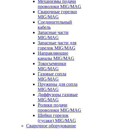
Механизмы подачи
проволоки MIG/MAG
Сварочные горелки
MIG/MAG
Соединительный
кабель
Запасные части
MIG/MAG
Запасные части для
горелок MIG/MAG
Направляющие
каналы MIG/MAG
Токосъемники
MIG/MAG
Газовые сопла
MIG/MAG
Пружины для сопла
MIG/MAG
Диффузоры газовые
MIG/MAG
Ролики подачи
проволоки MIG/MAG
Шейки горелок
(гусаки) MIG/MAG
Сварочное оборудование