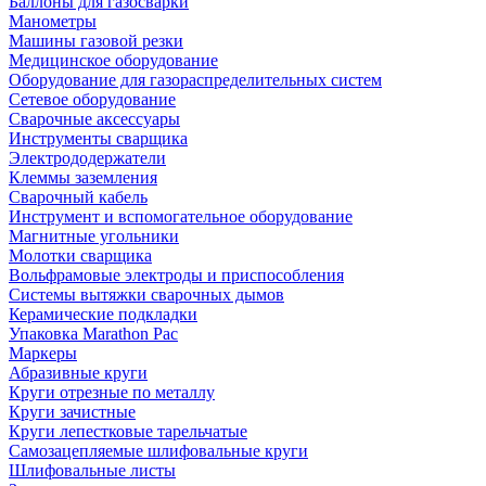
Баллоны для газосварки
Манометры
Машины газовой резки
Медицинское оборудование
Оборудование для газораспределительных систем
Сетевое оборудование
Сварочные аксессуары
Инструменты сварщика
Электрододержатели
Клеммы заземления
Сварочный кабель
Инструмент и вспомогательное оборудование
Магнитные угольники
Молотки сварщика
Вольфрамовые электроды и приспособления
Системы вытяжки сварочных дымов
Керамические подкладки
Упаковка Marathon Pac
Маркеры
Абразивные круги
Круги отрезные по металлу
Круги зачистные
Круги лепестковые тарельчатые
Самозацепляемые шлифовальные круги
Шлифовальные листы