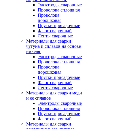
Электроды сварочные
Проволока сплошная
Проволока
порошковая
Прутки присадочные
Флюс сварочный
Ленты сварочные
Материалы для сварки
чугуна и сплавов на основе
никеля
Электроды сварочные
Проволока сплошная
Проволока
порошковая
Прутки присадочные
Флюс сварочный
Ленты сварочные
Материалы для сварки меди
и ее сплавов
Электроды сварочные
Проволока сплошная
Прутки присадочные
Флюс сварочный
Материалы для сварки