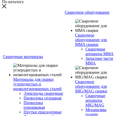
По каталогу
Сварочное оборудование
Сварочное
оборудование для
MMA сварки
Сварочные
аппараты MMA
Сварочные материалы
Запасные части
MMA
Материалы для сварки
Сварочное
углеродистых и
оборудование для
низколегированных сталей
MIG/MAG сварки
Электроды сварочные
Сварочные
Проволока сплошная
аппараты
Проволока
MIG/MAG
порошковая
Механизмы
Прутки присадочные
подачи