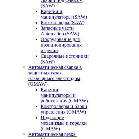
сварки под флюсом
(SAW)
Каретки и
манипуляторы (SAW)
Контроллеры (SAW)
Запасные части
Automation (SAW)
Оборудование для
позиционирования
изделий
Сварочные источники
(SAW)
Автоматическая сварка в
защитных газах
плавящимся электродом
(GMAW)
Каретки,
манипуляторы и
роботизация (GMAW)
Контроллеры и блоки
управления (GMAW)
Подающие
механизмы и горелки
(GMAW)
Автоматическая резка