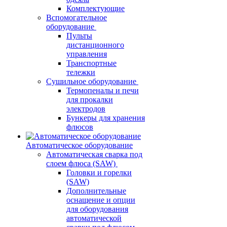
Комплектующие
Вспомогательное
оборудование
Пульты
дистанционного
управления
Транспортные
тележки
Сушильное оборудование
Термопеналы и печи
для прокалки
электродов
Бункеры для хранения
флюсов
Автоматическое оборудование
Автоматическая сварка под
слоем флюса (SAW)
Головки и горелки
(SAW)
Дополнительные
оснащение и опции
для оборудования
автоматической