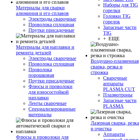
Наборы для TIG
Материалы для сварки
горелки
алюминия и его сплавов
Головки TIG
Электроды сварочные
горелок
Проволока сплошная
Запасные части
Прутки присадочные
TIG
+ ЕЩЕ
Материалы для наплавки и
ремонта деталей
Электроды сварочные
Воздушно-плазменная
Проволока сплошная
сварка, резка и
Проволока
строжка
порошковая
Сварочные
Прутки присадочные
аппараты
Флюсы и проволоки
PLASMA CUT
для износостойкой
Плазмотроны
наплавки
Запасные части
Ленты сварочные
PLASMA
Специализированные
материалы
Лазерная сварка, резка
и очистка
Аппараты
Флюсы и проволоки для
лазерной сварки