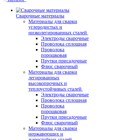
Сварочные материалы
Материалы для сварки
углеродистых и
низколегированных сталей
Электроды сварочные
Проволока сплошная
Проволока
порошковая
Прутки присадочные
Флюс сварочный
Материалы для сварки
легированных
высокопрочных и
теплоустойчивых сталей
Электроды сварочные
Проволока сплошная
Проволока
порошковая
Прутки присадочные
Флюс сварочный
Материалы для сварки
нержавеющих и
жаростойких сталей