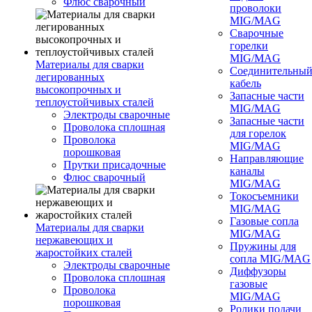
Флюс сварочный
проволоки
MIG/MAG
Сварочные
горелки
MIG/MAG
Материалы для сварки
Соединительны
легированных
кабель
высокопрочных и
Запасные части
теплоустойчивых сталей
MIG/MAG
Электроды сварочные
Запасные части
Проволока сплошная
для горелок
Проволока
MIG/MAG
порошковая
Направляющие
Прутки присадочные
каналы
Флюс сварочный
MIG/MAG
Токосъемники
MIG/MAG
Газовые сопла
Материалы для сварки
MIG/MAG
нержавеющих и
Пружины для
жаростойких сталей
сопла MIG/MAG
Электроды сварочные
Диффузоры
Проволока сплошная
газовые
Проволока
MIG/MAG
порошковая
Ролики подачи