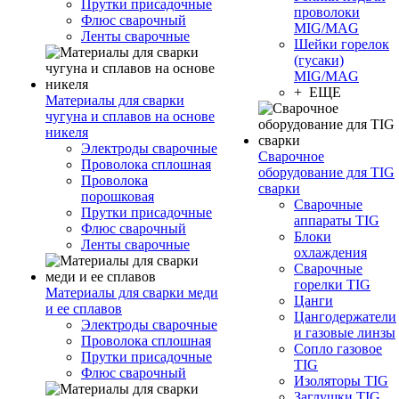
Прутки присадочные
проволоки
Флюс сварочный
MIG/MAG
Ленты сварочные
Шейки горелок
(гусаки)
MIG/MAG
+ ЕЩЕ
Материалы для сварки
чугуна и сплавов на основе
никеля
Электроды сварочные
Сварочное
Проволока сплошная
оборудование для TIG
Проволока
сварки
порошковая
Сварочные
Прутки присадочные
аппараты TIG
Флюс сварочный
Блоки
Ленты сварочные
охлаждения
Сварочные
горелки TIG
Материалы для сварки меди
Цанги
и ее сплавов
Цангодержатели
Электроды сварочные
и газовые линзы
Проволока сплошная
Сопло газовое
Прутки присадочные
TIG
Флюс сварочный
Изоляторы TIG
Заглушки TIG