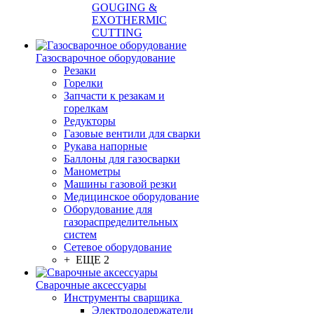
GOUGING &
EXOTHERMIC
CUTTING
Газосварочное оборудование
Резаки
Горелки
Запчасти к резакам и
горелкам
Редукторы
Газовые вентили для сварки
Рукава напорные
Баллоны для газосварки
Манометры
Машины газовой резки
Медицинское оборудование
Оборудование для
газораспределительных
систем
Сетевое оборудование
+ ЕЩЕ 2
Сварочные аксессуары
Инструменты сварщика
Электрододержатели