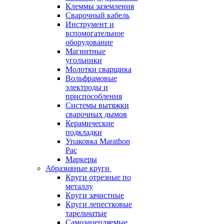
Клеммы заземления
Сварочный кабель
Инструмент и
вспомогательное
оборудование
Магнитные
угольники
Молотки сварщика
Вольфрамовые
электроды и
приспособления
Системы вытяжки
сварочных дымов
Керамические
подкладки
Упаковка Marathon
Pac
Маркеры
Абразивные круги
Круги отрезные по
металлу
Круги зачистные
Круги лепестковые
тарельчатые
Самозацепляемые