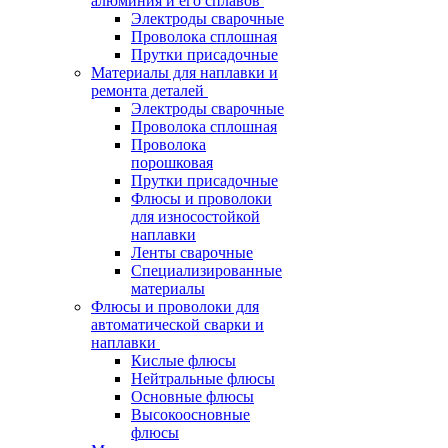
алюминия и его сплавов
Электроды сварочные
Проволока сплошная
Прутки присадочные
Материалы для наплавки и
ремонта деталей
Электроды сварочные
Проволока сплошная
Проволока
порошковая
Прутки присадочные
Флюсы и проволоки
для износостойкой
наплавки
Ленты сварочные
Специализированные
материалы
Флюсы и проволоки для
автоматической сварки и
наплавки
Кислые флюсы
Нейтральные флюсы
Основные флюсы
Высокоосновные
флюсы