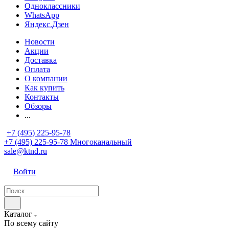
Одноклассники
WhatsApp
Яндекс.Дзен
Новости
Акции
Доставка
Оплата
О компании
Как купить
Контакты
Обзоры
...
+7 (495) 225-95-78
+7 (495) 225-95-78
Многоканальный
sale@ktnd.ru
Войти
Каталог
По всему сайту