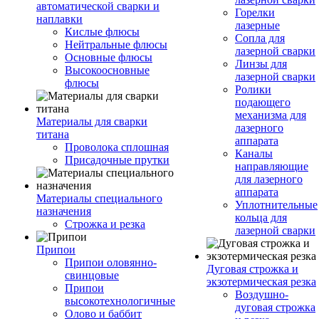
автоматической сварки и
Горелки
наплавки
лазерные
Кислые флюсы
Сопла для
Нейтральные флюсы
лазерной сварки
Основные флюсы
Линзы для
Высокоосновные
лазерной сварки
флюсы
Ролики
подающего
механизма для
Материалы для сварки
лазерного
титана
аппарата
Проволока сплошная
Каналы
Присадочные прутки
направляющие
для лазерного
аппарата
Материалы специального
Уплотнительные
назначения
кольца для
Строжка и резка
лазерной сварки
Припои
Припои оловянно-
Дуговая строжка и
свинцовые
экзотермическая резка
Припои
Воздушно-
высокотехнологичные
дуговая строжка
Олово и баббит