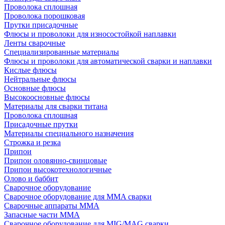
Проволока сплошная
Проволока порошковая
Прутки присадочные
Флюсы и проволоки для износостойкой наплавки
Ленты сварочные
Специализированные материалы
Флюсы и проволоки для автоматической сварки и наплавки
Кислые флюсы
Нейтральные флюсы
Основные флюсы
Высокоосновные флюсы
Материалы для сварки титана
Проволока сплошная
Присадочные прутки
Материалы специального назначения
Строжка и резка
Припои
Припои оловянно-свинцовые
Припои высокотехнологичные
Олово и баббит
Сварочное оборудование
Сварочное оборудование для MMA сварки
Сварочные аппараты MMA
Запасные части MMA
Сварочное оборудование для MIG/MAG сварки