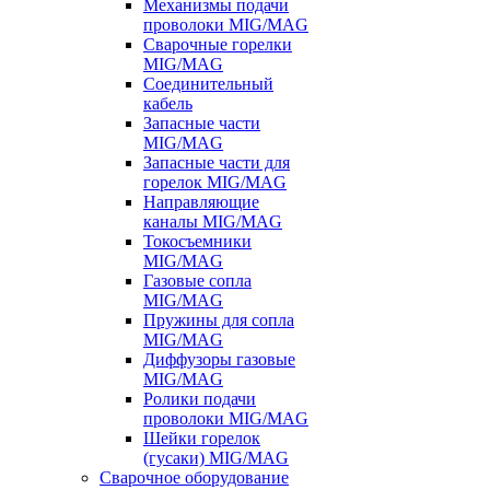
Механизмы подачи
проволоки MIG/MAG
Сварочные горелки
MIG/MAG
Соединительный
кабель
Запасные части
MIG/MAG
Запасные части для
горелок MIG/MAG
Направляющие
каналы MIG/MAG
Токосъемники
MIG/MAG
Газовые сопла
MIG/MAG
Пружины для сопла
MIG/MAG
Диффузоры газовые
MIG/MAG
Ролики подачи
проволоки MIG/MAG
Шейки горелок
(гусаки) MIG/MAG
Сварочное оборудование