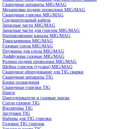
Сварочные аппараты MIG/MAG
Механизмы подачи проволоки MIG/MAG
Сварочные горелки MIG/MAG
Соединительный кабель
Запасные части MIG/MAG
Запасные части для горелок MIG/MAG
Направляющие каналы MIG/MAG
Токосъемники MIG/MAG
Газовые сопла MIG/MAG
Пружины для сопла MIG/MAG
Диффузоры газовые MIG/MAG
Ролики подачи проволоки MIG/MAG
Шейки горелок (гусаки) MIG/MAG
Сварочное оборудование для TIG сварки
Сварочные аппараты TIG
Блоки охлаждения
Сварочные горелки TIG
Цанги
Цангодержатели и газовые линзы
Сопло газовое TIG
Изоляторы TIG
Заглушки TIG
Наборы для TIG горелки
Головки TIG горелок
Запасные части TIG