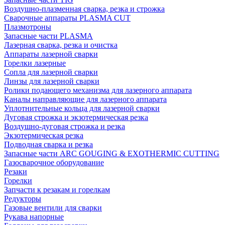
Воздушно-плазменная сварка, резка и строжка
Сварочные аппараты PLASMA CUT
Плазмотроны
Запасные части PLASMA
Лазерная сварка, резка и очистка
Аппараты лазерной сварки
Горелки лазерные
Сопла для лазерной сварки
Линзы для лазерной сварки
Ролики подающего механизма для лазерного аппарата
Каналы направляющие для лазерного аппарата
Уплотнительные кольца для лазерной сварки
Дуговая строжка и экзотермическая резка
Воздушно-дуговая строжка и резка
Экзотермическая резка
Подводная сварка и резка
Запасные части ARC GOUGING & EXOTHERMIC CUTTING
Газосварочное оборудование
Резаки
Горелки
Запчасти к резакам и горелкам
Редукторы
Газовые вентили для сварки
Рукава напорные