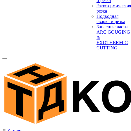
и резка
Экзотермическая
резка
Подводная
сварка и резка
Запасные части
ARC GOUGING
&
EXOTHERMIC
CUTTING
Каталог