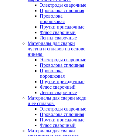
Электроды сварочные
Проволока сплошная
Проволока
порошковая
Прутки присадочные
Флюс сварочный
Ленты сварочные
Материалы для сварки
чугуна и сплавов на основе
никеля
Электроды сварочные
Проволока сплошная
Проволока
порошковая
Прутки присадочные
Флюс сварочный
Ленты сварочные
Материалы для сварки меди
и ее сплавов
Электроды сварочные
Проволока сплошная
Прутки присадочные
Флюс сварочный
Материалы для сварки