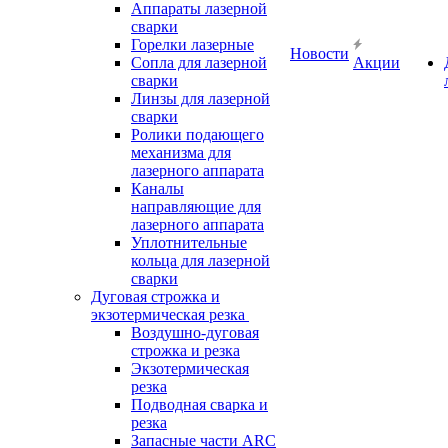
Аппараты лазерной
сварки
Горелки лазерные
Новости
Сопла для лазерной
Акции
сварки
Линзы для лазерной
сварки
Ролики подающего
механизма для
лазерного аппарата
Каналы
направляющие для
лазерного аппарата
Уплотнительные
кольца для лазерной
сварки
Дуговая строжка и
экзотермическая резка
Воздушно-дуговая
строжка и резка
Экзотермическая
резка
Подводная сварка и
резка
Запасные части ARC