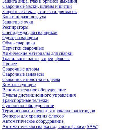
Защита лица, глаз и органов дыхания
Сварочные маски, шлемы и щитки
Защитные стекла, запчасти для масок
Блоки подачи воздуха
Защитные очки
Респираторы
Спецодежда для сварщиков
Одежда сварщика
Обувь сварщика
Перчатки сварочные
Химические материалы для сварки
Травильные пасты, спреи, флюсы
Прочее
Сварочные шторы
Сварочные занавесы
Сварочные полотна и одеяла
Комплектующие
Вспомогательное оборудование
Пульты дистанционного управления
Транспортные тележки
Сушильное оборудование
Термопеналы и печи для прокалки электродов
Бункеры для хранения флюсов
Автоматическое оборудование
Автоматическая сварка под слоем флюса (SAW)