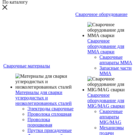
По каталогу
Сварочное оборудование
Сварочное
оборудование для
MMA сварки
Сварочные
аппараты MMA
Сварочные материалы
Запасные части
MMA
Материалы для сварки
Сварочное
углеродистых и
оборудование для
низколегированных сталей
MIG/MAG сварки
Электроды сварочные
Сварочные
Проволока сплошная
аппараты
Проволока
MIG/MAG
порошковая
Механизмы
Прутки присадочные
подачи