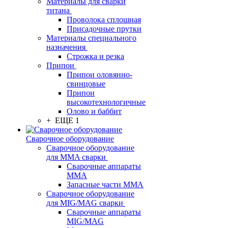
Материалы для сварки
титана
Проволока сплошная
Присадочные прутки
Материалы специального
назначения
Строжка и резка
Припои
Припои оловянно-
свинцовые
Припои
высокотехнологичные
Олово и баббит
+ ЕЩЕ 1
Сварочное оборудование
Сварочное оборудование
для MMA сварки
Сварочные аппараты
MMA
Запасные части MMA
Сварочное оборудование
для MIG/MAG сварки
Сварочные аппараты
MIG/MAG