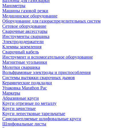
Баллоны для газосварки
Манометры
Машины газовой резки
Медицинское оборудование
Оборудование для газораспределительных систем
Сетевое оборудование
Сварочные аксессуары
Инструменты сварщика
Электрододержатели
Клеммы заземления
Сварочный кабель
Инструмент и вспомогательное оборудование
Магнитные угольники
Молотки сварщика
Вольфрамовые электроды и приспособления
Системы вытяжки сварочных дымов
Керамические подкладки
Упаковка Marathon Pac
Маркеры
Абразивные круги
Круги отрезные по металлу
Круги зачистные
Круги лепестковые тарельчатые
Самозацепляемые шлифовальные круги
Шлифовальные листы