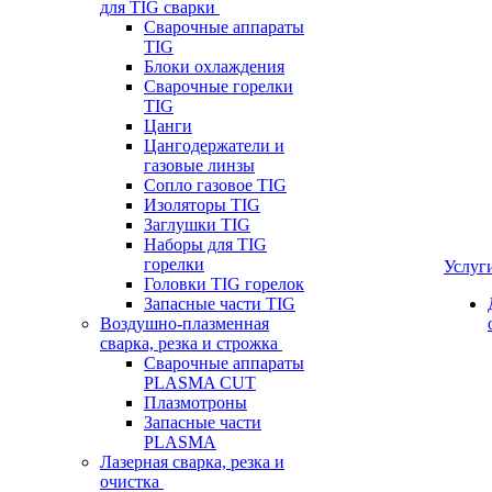
для TIG сварки
Сварочные аппараты
TIG
Блоки охлаждения
Сварочные горелки
TIG
Цанги
Цангодержатели и
газовые линзы
Сопло газовое TIG
Изоляторы TIG
Заглушки TIG
Наборы для TIG
горелки
Услуг
Головки TIG горелок
Запасные части TIG
Воздушно-плазменная
сварка, резка и строжка
Сварочные аппараты
PLASMA CUT
Плазмотроны
Запасные части
PLASMA
Лазерная сварка, резка и
очистка