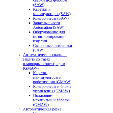
сварки под флюсом
(SAW)
Каретки и
манипуляторы (SAW)
Контроллеры (SAW)
Запасные части
Automation (SAW)
Оборудование для
позиционирования
изделий
Сварочные источники
(SAW)
Автоматическая сварка в
защитных газах
плавящимся электродом
(GMAW)
Каретки,
манипуляторы и
роботизация (GMAW)
Контроллеры и блоки
управления (GMAW)
Подающие
механизмы и горелки
(GMAW)
Автоматическая резка