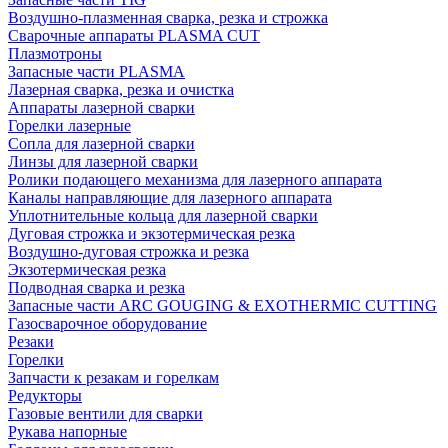
Воздушно-плазменная сварка, резка и строжка
Сварочные аппараты PLASMA CUT
Плазмотроны
Запасные части PLASMA
Лазерная сварка, резка и очистка
Аппараты лазерной сварки
Горелки лазерные
Сопла для лазерной сварки
Линзы для лазерной сварки
Ролики подающего механизма для лазерного аппарата
Каналы направляющие для лазерного аппарата
Уплотнительные кольца для лазерной сварки
Дуговая строжка и экзотермическая резка
Воздушно-дуговая строжка и резка
Экзотермическая резка
Подводная сварка и резка
Запасные части ARC GOUGING & EXOTHERMIC CUTTING
Газосварочное оборудование
Резаки
Горелки
Запчасти к резакам и горелкам
Редукторы
Газовые вентили для сварки
Рукава напорные