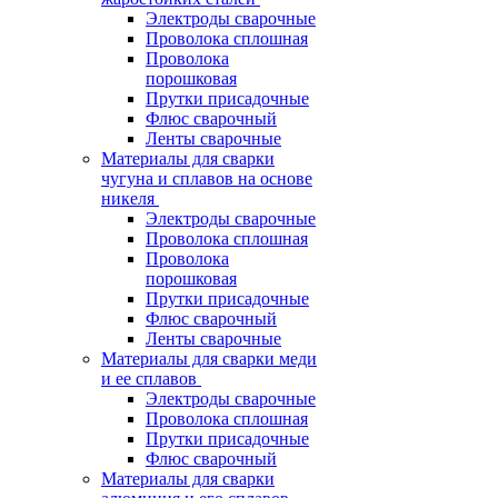
Электроды сварочные
Проволока сплошная
Проволока
порошковая
Прутки присадочные
Флюс сварочный
Ленты сварочные
Материалы для сварки
чугуна и сплавов на основе
никеля
Электроды сварочные
Проволока сплошная
Проволока
порошковая
Прутки присадочные
Флюс сварочный
Ленты сварочные
Материалы для сварки меди
и ее сплавов
Электроды сварочные
Проволока сплошная
Прутки присадочные
Флюс сварочный
Материалы для сварки