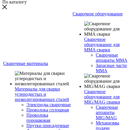
По каталогу
Сварочное оборудование
Сварочное
оборудование для
MMA сварки
Сварочные
аппараты MMA
Сварочные материалы
Запасные части
MMA
Материалы для сварки
Сварочное
углеродистых и
оборудование для
низколегированных сталей
MIG/MAG сварки
Электроды сварочные
Сварочные
Проволока сплошная
аппараты
Проволока
MIG/MAG
порошковая
Механизмы
Прутки присадочные
подачи