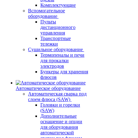
Комплектующие
Вспомогательное
оборудование
Пульты
дистанционного
управления
Транспортные
тележки
Сушильное оборудование
Термопеналы и печи
для прокалки
электродов
Бункеры для хранения
флюсов
Автоматическое оборудование
Автоматическая сварка под
слоем флюса (SAW)
Головки и горелки
(SAW)
Дополнительные
оснащение и опции
для оборудования
автоматической