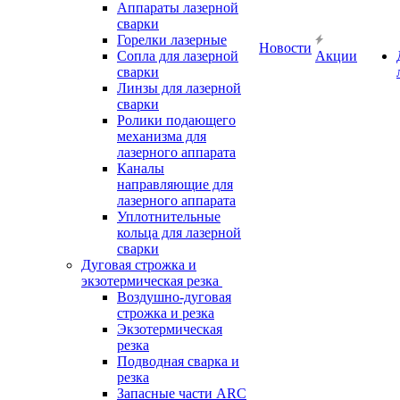
Аппараты лазерной
сварки
Горелки лазерные
Новости
Сопла для лазерной
Акции
сварки
Линзы для лазерной
сварки
Ролики подающего
механизма для
лазерного аппарата
Каналы
направляющие для
лазерного аппарата
Уплотнительные
кольца для лазерной
сварки
Дуговая строжка и
экзотермическая резка
Воздушно-дуговая
строжка и резка
Экзотермическая
резка
Подводная сварка и
резка
Запасные части ARC