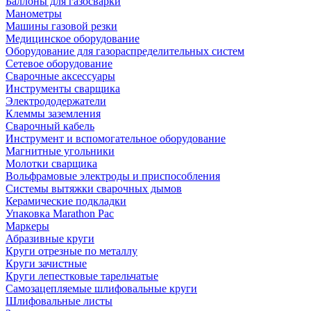
Баллоны для газосварки
Манометры
Машины газовой резки
Медицинское оборудование
Оборудование для газораспределительных систем
Сетевое оборудование
Сварочные аксессуары
Инструменты сварщика
Электрододержатели
Клеммы заземления
Сварочный кабель
Инструмент и вспомогательное оборудование
Магнитные угольники
Молотки сварщика
Вольфрамовые электроды и приспособления
Системы вытяжки сварочных дымов
Керамические подкладки
Упаковка Marathon Pac
Маркеры
Абразивные круги
Круги отрезные по металлу
Круги зачистные
Круги лепестковые тарельчатые
Самозацепляемые шлифовальные круги
Шлифовальные листы