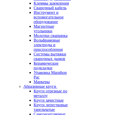
Клеммы заземления
Сварочный кабель
Инструмент и
вспомогательное
оборудование
Магнитные
угольники
Молотки сварщика
Вольфрамовые
электроды и
приспособления
Системы вытяжки
сварочных дымов
Керамические
подкладки
Упаковка Marathon
Pac
Маркеры
Абразивные круги
Круги отрезные по
металлу
Круги зачистные
Круги лепестковые
тарельчатые
Самозацепляемые