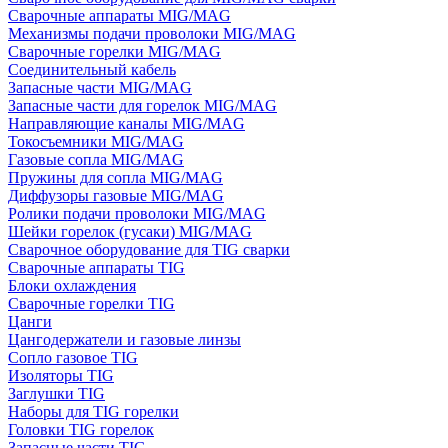
Сварочные аппараты MIG/MAG
Механизмы подачи проволоки MIG/MAG
Сварочные горелки MIG/MAG
Соединительный кабель
Запасные части MIG/MAG
Запасные части для горелок MIG/MAG
Направляющие каналы MIG/MAG
Токосъемники MIG/MAG
Газовые сопла MIG/MAG
Пружины для сопла MIG/MAG
Диффузоры газовые MIG/MAG
Ролики подачи проволоки MIG/MAG
Шейки горелок (гусаки) MIG/MAG
Сварочное оборудование для TIG сварки
Сварочные аппараты TIG
Блоки охлаждения
Сварочные горелки TIG
Цанги
Цангодержатели и газовые линзы
Сопло газовое TIG
Изоляторы TIG
Заглушки TIG
Наборы для TIG горелки
Головки TIG горелок
Запасные части TIG