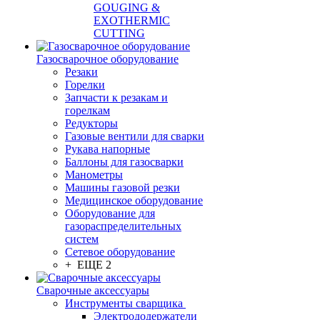
GOUGING &
EXOTHERMIC
CUTTING
Газосварочное оборудование
Резаки
Горелки
Запчасти к резакам и
горелкам
Редукторы
Газовые вентили для сварки
Рукава напорные
Баллоны для газосварки
Манометры
Машины газовой резки
Медицинское оборудование
Оборудование для
газораспределительных
систем
Сетевое оборудование
+ ЕЩЕ 2
Сварочные аксессуары
Инструменты сварщика
Электрододержатели