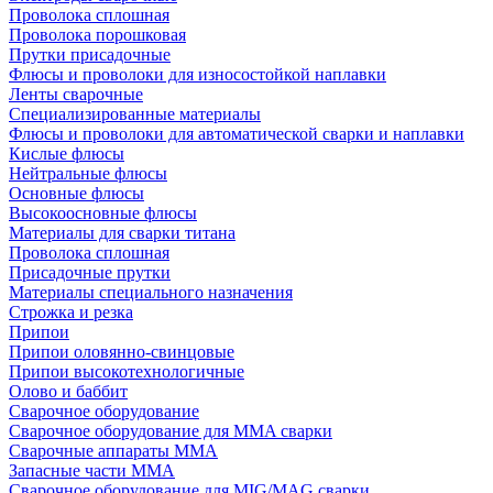
Проволока сплошная
Проволока порошковая
Прутки присадочные
Флюсы и проволоки для износостойкой наплавки
Ленты сварочные
Специализированные материалы
Флюсы и проволоки для автоматической сварки и наплавки
Кислые флюсы
Нейтральные флюсы
Основные флюсы
Высокоосновные флюсы
Материалы для сварки титана
Проволока сплошная
Присадочные прутки
Материалы специального назначения
Строжка и резка
Припои
Припои оловянно-свинцовые
Припои высокотехнологичные
Олово и баббит
Сварочное оборудование
Сварочное оборудование для MMA сварки
Сварочные аппараты MMA
Запасные части MMA
Сварочное оборудование для MIG/MAG сварки