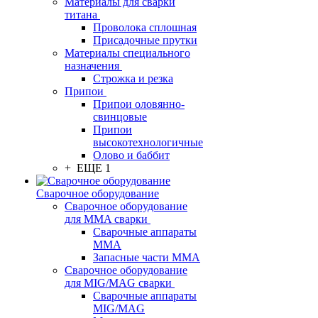
Материалы для сварки
титана
Проволока сплошная
Присадочные прутки
Материалы специального
назначения
Строжка и резка
Припои
Припои оловянно-
свинцовые
Припои
высокотехнологичные
Олово и баббит
+ ЕЩЕ 1
Сварочное оборудование
Сварочное оборудование
для MMA сварки
Сварочные аппараты
MMA
Запасные части MMA
Сварочное оборудование
для MIG/MAG сварки
Сварочные аппараты
MIG/MAG