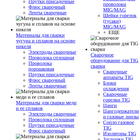
Прутки присадочные
проволоки
Флюс сварочный
MIG/MAG
Ленты сварочные
Шейки горелок
(гусаки)
MIG/MAG
+ ЕЩЕ
Материалы для сварки
чугуна и сплавов на основе
никеля
Электроды сварочные
Сварочное
Проволока сплошная
оборудование для TIG
Проволока
сварки
порошковая
Сварочные
Прутки присадочные
аппараты TIG
Флюс сварочный
Блоки
Ленты сварочные
охлаждения
Сварочные
горелки TIG
Материалы для сварки меди
Цанги
и ее сплавов
Цангодержатели
Электроды сварочные
и газовые линзы
Проволока сплошная
Сопло газовое
Прутки присадочные
TIG
Флюс сварочный
Изоляторы TIG
Заглушки TIG