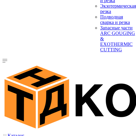
и резка
Экзотермическая
резка
Подводная
сварка и резка
Запасные части
ARC GOUGING
&
EXOTHERMIC
CUTTING
Каталог