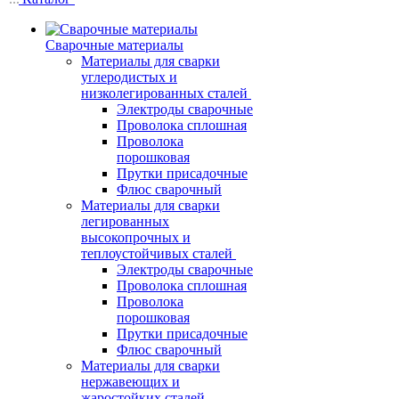
Сварочные материалы
Материалы для сварки
углеродистых и
низколегированных сталей
Электроды сварочные
Проволока сплошная
Проволока
порошковая
Прутки присадочные
Флюс сварочный
Материалы для сварки
легированных
высокопрочных и
теплоустойчивых сталей
Электроды сварочные
Проволока сплошная
Проволока
порошковая
Прутки присадочные
Флюс сварочный
Материалы для сварки
нержавеющих и
жаростойких сталей