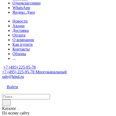
Одноклассники
WhatsApp
Яндекс.Дзен
Новости
Акции
Доставка
Оплата
О компании
Как купить
Контакты
Обзоры
...
+7 (495) 225-95-78
+7 (495) 225-95-78
Многоканальный
sale@ktnd.ru
Войти
Каталог
По всему сайту