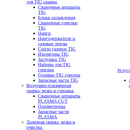
для TIG сварки
Сварочные аппараты
TIG
Блоки охлаждения
Сварочные горелки
TIG
Цанги
Цангодержатели и
газовые линзы
Сопло газовое TIG
Изоляторы TIG
Заглушки TIG
Наборы для TIG
горелки
Услуг
Головки TIG горелок
Запасные части TIG
Воздушно-плазменная
сварка, резка и строжка
Сварочные аппараты
PLASMA CUT
Плазмотроны
Запасные части
PLASMA
Лазерная сварка, резка и
очистка