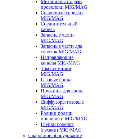
Механизмы подачи
проволоки MIG/MAG
Сварочные горелки
MIG/MAG
Соединительный
кабель
Запасные части
MIG/MAG
Запасные части для
горелок MIG/MAG
Направляющие
каналы MIG/MAG
Токосъемники
MIG/MAG
Газовые сопла
MIG/MAG
Пружины для сопла
MIG/MAG
Диффузоры газовые
MIG/MAG
Ролики подачи
проволоки MIG/MAG
Шейки горелок
(гусаки) MIG/MAG
Сварочное оборудование