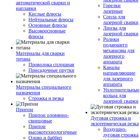
автоматической сварки и
Горелки
наплавки
лазерные
Кислые флюсы
Сопла для
Нейтральные флюсы
лазерной сварки
Основные флюсы
Линзы для
Высокоосновные
лазерной сварки
флюсы
Ролики
подающего
механизма для
Материалы для сварки
лазерного
титана
аппарата
Проволока сплошная
Каналы
Присадочные прутки
направляющие
для лазерного
аппарата
Материалы специального
Уплотнительные
назначения
кольца для
Строжка и резка
лазерной сварки
Припои
Припои оловянно-
Дуговая строжка и
свинцовые
экзотермическая резка
Припои
Воздушно-
высокотехнологичные
дуговая строжка
Олово и баббит