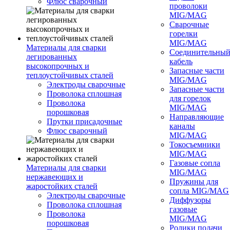
Флюс сварочный
проволоки
MIG/MAG
Сварочные
горелки
MIG/MAG
Материалы для сварки
Соединительны
легированных
кабель
высокопрочных и
Запасные части
теплоустойчивых сталей
MIG/MAG
Электроды сварочные
Запасные части
Проволока сплошная
для горелок
Проволока
MIG/MAG
порошковая
Направляющие
Прутки присадочные
каналы
Флюс сварочный
MIG/MAG
Токосъемники
MIG/MAG
Газовые сопла
Материалы для сварки
MIG/MAG
нержавеющих и
Пружины для
жаростойких сталей
сопла MIG/MAG
Электроды сварочные
Диффузоры
Проволока сплошная
газовые
Проволока
MIG/MAG
порошковая
Ролики подачи