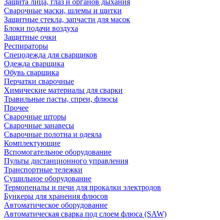
Защита лица, глаз и органов дыхания
Сварочные маски, шлемы и щитки
Защитные стекла, запчасти для масок
Блоки подачи воздуха
Защитные очки
Респираторы
Спецодежда для сварщиков
Одежда сварщика
Обувь сварщика
Перчатки сварочные
Химические материалы для сварки
Травильные пасты, спреи, флюсы
Прочее
Сварочные шторы
Сварочные занавесы
Сварочные полотна и одеяла
Комплектующие
Вспомогательное оборудование
Пульты дистанционного управления
Транспортные тележки
Сушильное оборудование
Термопеналы и печи для прокалки электродов
Бункеры для хранения флюсов
Автоматическое оборудование
Автоматическая сварка под слоем флюса (SAW)