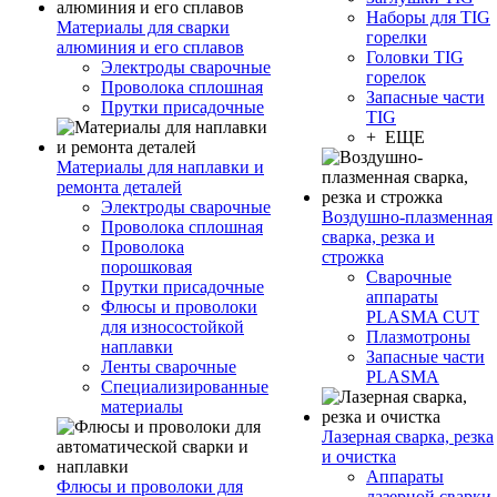
Наборы для TIG
Материалы для сварки
горелки
алюминия и его сплавов
Головки TIG
Электроды сварочные
горелок
Проволока сплошная
Запасные части
Прутки присадочные
TIG
+ ЕЩЕ
Материалы для наплавки и
ремонта деталей
Электроды сварочные
Воздушно-плазменная
Проволока сплошная
сварка, резка и
Проволока
строжка
порошковая
Сварочные
Прутки присадочные
аппараты
Флюсы и проволоки
PLASMA CUT
для износостойкой
Плазмотроны
наплавки
Запасные части
Ленты сварочные
PLASMA
Специализированные
материалы
Лазерная сварка, резка
и очистка
Аппараты
Флюсы и проволоки для
лазерной сварки