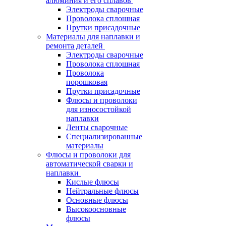
алюминия и его сплавов
Электроды сварочные
Проволока сплошная
Прутки присадочные
Материалы для наплавки и
ремонта деталей
Электроды сварочные
Проволока сплошная
Проволока
порошковая
Прутки присадочные
Флюсы и проволоки
для износостойкой
наплавки
Ленты сварочные
Специализированные
материалы
Флюсы и проволоки для
автоматической сварки и
наплавки
Кислые флюсы
Нейтральные флюсы
Основные флюсы
Высокоосновные
флюсы