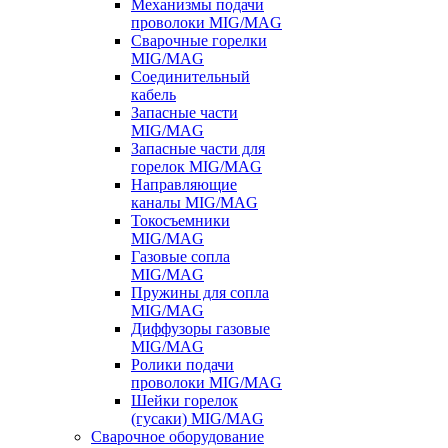
Механизмы подачи
проволоки MIG/MAG
Сварочные горелки
MIG/MAG
Соединительный
кабель
Запасные части
MIG/MAG
Запасные части для
горелок MIG/MAG
Направляющие
каналы MIG/MAG
Токосъемники
MIG/MAG
Газовые сопла
MIG/MAG
Пружины для сопла
MIG/MAG
Диффузоры газовые
MIG/MAG
Ролики подачи
проволоки MIG/MAG
Шейки горелок
(гусаки) MIG/MAG
Сварочное оборудование