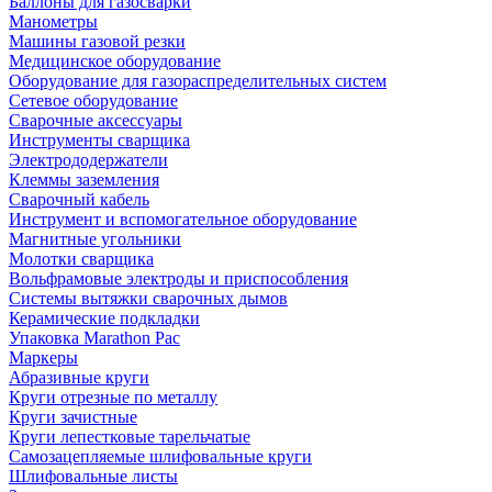
Баллоны для газосварки
Манометры
Машины газовой резки
Медицинское оборудование
Оборудование для газораспределительных систем
Сетевое оборудование
Сварочные аксессуары
Инструменты сварщика
Электрододержатели
Клеммы заземления
Сварочный кабель
Инструмент и вспомогательное оборудование
Магнитные угольники
Молотки сварщика
Вольфрамовые электроды и приспособления
Системы вытяжки сварочных дымов
Керамические подкладки
Упаковка Marathon Pac
Маркеры
Абразивные круги
Круги отрезные по металлу
Круги зачистные
Круги лепестковые тарельчатые
Самозацепляемые шлифовальные круги
Шлифовальные листы