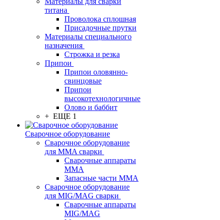
Материалы для сварки
титана
Проволока сплошная
Присадочные прутки
Материалы специального
назначения
Строжка и резка
Припои
Припои оловянно-
свинцовые
Припои
высокотехнологичные
Олово и баббит
+ ЕЩЕ 1
Сварочное оборудование
Сварочное оборудование
для MMA сварки
Сварочные аппараты
MMA
Запасные части MMA
Сварочное оборудование
для MIG/MAG сварки
Сварочные аппараты
MIG/MAG