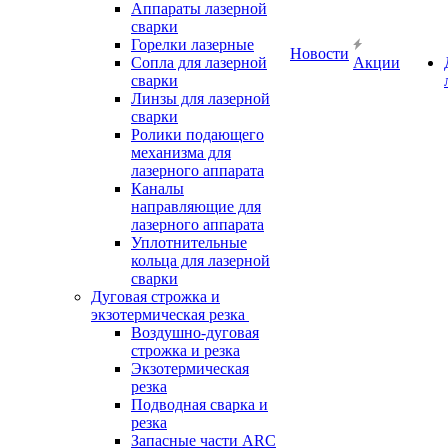
Аппараты лазерной
сварки
Горелки лазерные
Новости
Сопла для лазерной
Акции
сварки
Линзы для лазерной
сварки
Ролики подающего
механизма для
лазерного аппарата
Каналы
направляющие для
лазерного аппарата
Уплотнительные
кольца для лазерной
сварки
Дуговая строжка и
экзотермическая резка
Воздушно-дуговая
строжка и резка
Экзотермическая
резка
Подводная сварка и
резка
Запасные части ARC