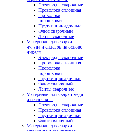
Электроды сварочные
Проволока сплошная
Проволока
порошковая
Прутки присадочные
Флюс сварочный
Ленты сварочные
Материалы для сварки
чугуна и сплавов на основе
никеля
Электроды сварочные
Проволока сплошная
Проволока
порошковая
Прутки присадочные
Флюс сварочный
Ленты сварочные
Материалы для сварки меди
и ее сплавов
Электроды сварочные
Проволока сплошная
Прутки присадочные
Флюс сварочный
Материалы для сварки