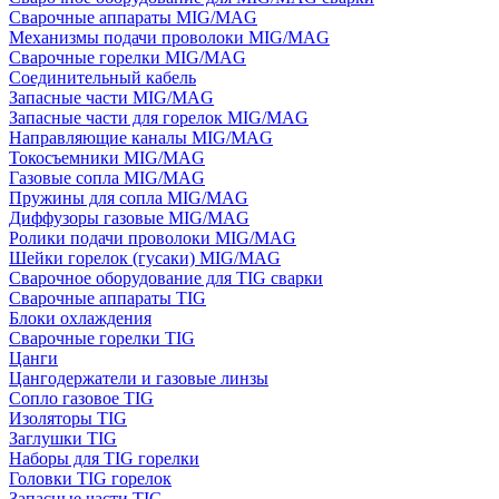
Сварочные аппараты MIG/MAG
Механизмы подачи проволоки MIG/MAG
Сварочные горелки MIG/MAG
Соединительный кабель
Запасные части MIG/MAG
Запасные части для горелок MIG/MAG
Направляющие каналы MIG/MAG
Токосъемники MIG/MAG
Газовые сопла MIG/MAG
Пружины для сопла MIG/MAG
Диффузоры газовые MIG/MAG
Ролики подачи проволоки MIG/MAG
Шейки горелок (гусаки) MIG/MAG
Сварочное оборудование для TIG сварки
Сварочные аппараты TIG
Блоки охлаждения
Сварочные горелки TIG
Цанги
Цангодержатели и газовые линзы
Сопло газовое TIG
Изоляторы TIG
Заглушки TIG
Наборы для TIG горелки
Головки TIG горелок
Запасные части TIG