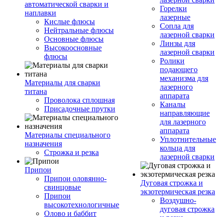
автоматической сварки и
Горелки
наплавки
лазерные
Кислые флюсы
Сопла для
Нейтральные флюсы
лазерной сварки
Основные флюсы
Линзы для
Высокоосновные
лазерной сварки
флюсы
Ролики
подающего
механизма для
Материалы для сварки
лазерного
титана
аппарата
Проволока сплошная
Каналы
Присадочные прутки
направляющие
для лазерного
аппарата
Материалы специального
Уплотнительные
назначения
кольца для
Строжка и резка
лазерной сварки
Припои
Припои оловянно-
Дуговая строжка и
свинцовые
экзотермическая резка
Припои
Воздушно-
высокотехнологичные
дуговая строжка
Олово и баббит