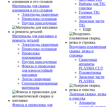
Наборы для TIG
Материалы для сварки
горелки
алюминия и его сплавов
Головки TIG
Электроды сварочные
горелок
Проволока сплошная
Запасные части
Прутки присадочные
TIG
+ ЕЩЕ
Материалы для наплавки и
ремонта деталей
Электроды сварочные
Воздушно-плазменная
Проволока сплошная
сварка, резка и
Проволока
строжка
порошковая
Сварочные
Прутки присадочные
аппараты
Флюсы и проволоки
PLASMA CUT
для износостойкой
Плазмотроны
наплавки
Запасные части
Ленты сварочные
PLASMA
Специализированные
материалы
Лазерная сварка, резка
и очистка
Аппараты
Флюсы и проволоки для
лазерной сварки