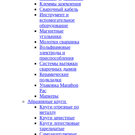
Клеммы заземления
Сварочный кабель
Инструмент и
вспомогательное
оборудование
Магнитные
угольники
Молотки сварщика
Вольфрамовые
электроды и
приспособления
Системы вытяжки
сварочных дымов
Керамические
подкладки
Упаковка Marathon
Pac
Маркеры
Абразивные круги
Круги отрезные по
металлу
Круги зачистные
Круги лепестковые
тарельчатые
Самозацепляемые