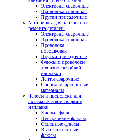
алюминия и его сплавов
Электроды сварочные
Проволока сплошная
Прутки присадочные
Материалы для наплавки и
ремонта деталей
Электроды сварочные
Проволока сплошная
Проволока
порошковая
Прутки присадочные
Флюсы и проволоки
для износостойкой
наплавки
Ленты сварочные
Специализированные
материалы
Флюсы и проволоки для
автоматической сварки и
наплавки
Кислые флюсы
Нейтральные флюсы
Основные флюсы
Высокоосновные
флюсы