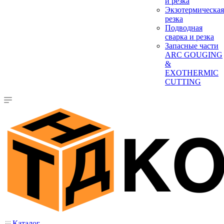
и резка
Экзотермическая
резка
Подводная
сварка и резка
Запасные части
ARC GOUGING
&
EXOTHERMIC
CUTTING
Каталог