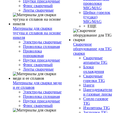
Прутки присадочные
проволоки
Флюс сварочный
MIG/MAG
Ленты сварочные
Шейки горелок
(гусаки)
MIG/MAG
+ ЕЩЕ
Материалы для сварки
чугуна и сплавов на основе
никеля
Электроды сварочные
Сварочное
Проволока сплошная
оборудование для TIG
Проволока
сварки
порошковая
Сварочные
Прутки присадочные
аппараты TIG
Флюс сварочный
Блоки
Ленты сварочные
охлаждения
Сварочные
горелки TIG
Материалы для сварки меди
Цанги
и ее сплавов
Цангодержатели
Электроды сварочные
и газовые линзы
Проволока сплошная
Сопло газовое
Прутки присадочные
TIG
Флюс сварочный
Изоляторы TIG
Заглушки TIG