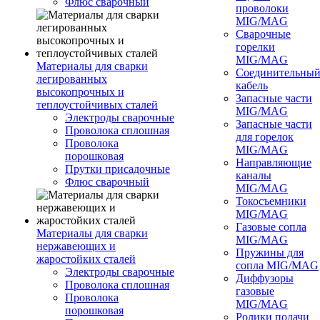
Флюс сварочный
проволоки
MIG/MAG
Сварочные
горелки
MIG/MAG
Материалы для сварки
Соединительны
легированных
кабель
высокопрочных и
Запасные части
теплоустойчивых сталей
MIG/MAG
Электроды сварочные
Запасные части
Проволока сплошная
для горелок
Проволока
MIG/MAG
порошковая
Направляющие
Прутки присадочные
каналы
Флюс сварочный
MIG/MAG
Токосъемники
MIG/MAG
Газовые сопла
Материалы для сварки
MIG/MAG
нержавеющих и
Пружины для
жаростойких сталей
сопла MIG/MAG
Электроды сварочные
Диффузоры
Проволока сплошная
газовые
Проволока
MIG/MAG
порошковая
Ролики подачи