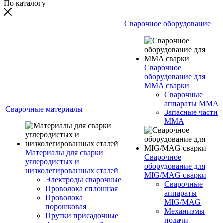
По каталогу
Сварочное оборудование
Сварочное
оборудование для
MMA сварки
Сварочные
аппараты MMA
Сварочные материалы
Запасные части
MMA
Материалы для сварки
Сварочное
углеродистых и
оборудование для
низколегированных сталей
MIG/MAG сварки
Электроды сварочные
Сварочные
Проволока сплошная
аппараты
Проволока
MIG/MAG
порошковая
Механизмы
Прутки присадочные
подачи