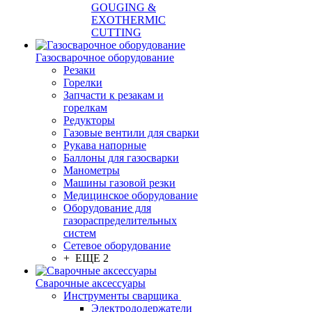
GOUGING &
EXOTHERMIC
CUTTING
Газосварочное оборудование
Резаки
Горелки
Запчасти к резакам и
горелкам
Редукторы
Газовые вентили для сварки
Рукава напорные
Баллоны для газосварки
Манометры
Машины газовой резки
Медицинское оборудование
Оборудование для
газораспределительных
систем
Сетевое оборудование
+ ЕЩЕ 2
Сварочные аксессуары
Инструменты сварщика
Электрододержатели