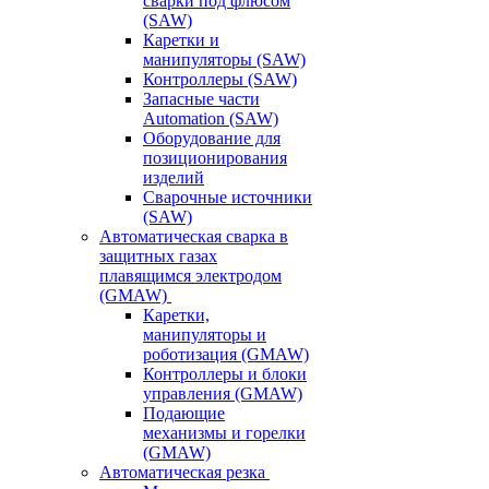
сварки под флюсом
(SAW)
Каретки и
манипуляторы (SAW)
Контроллеры (SAW)
Запасные части
Automation (SAW)
Оборудование для
позиционирования
изделий
Сварочные источники
(SAW)
Автоматическая сварка в
защитных газах
плавящимся электродом
(GMAW)
Каретки,
манипуляторы и
роботизация (GMAW)
Контроллеры и блоки
управления (GMAW)
Подающие
механизмы и горелки
(GMAW)
Автоматическая резка