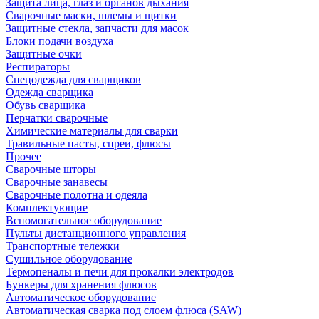
Защита лица, глаз и органов дыхания
Сварочные маски, шлемы и щитки
Защитные стекла, запчасти для масок
Блоки подачи воздуха
Защитные очки
Респираторы
Спецодежда для сварщиков
Одежда сварщика
Обувь сварщика
Перчатки сварочные
Химические материалы для сварки
Травильные пасты, спреи, флюсы
Прочее
Сварочные шторы
Сварочные занавесы
Сварочные полотна и одеяла
Комплектующие
Вспомогательное оборудование
Пульты дистанционного управления
Транспортные тележки
Сушильное оборудование
Термопеналы и печи для прокалки электродов
Бункеры для хранения флюсов
Автоматическое оборудование
Автоматическая сварка под слоем флюса (SAW)