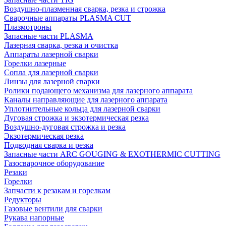
Воздушно-плазменная сварка, резка и строжка
Сварочные аппараты PLASMA CUT
Плазмотроны
Запасные части PLASMA
Лазерная сварка, резка и очистка
Аппараты лазерной сварки
Горелки лазерные
Сопла для лазерной сварки
Линзы для лазерной сварки
Ролики подающего механизма для лазерного аппарата
Каналы направляющие для лазерного аппарата
Уплотнительные кольца для лазерной сварки
Дуговая строжка и экзотермическая резка
Воздушно-дуговая строжка и резка
Экзотермическая резка
Подводная сварка и резка
Запасные части ARC GOUGING & EXOTHERMIC CUTTING
Газосварочное оборудование
Резаки
Горелки
Запчасти к резакам и горелкам
Редукторы
Газовые вентили для сварки
Рукава напорные