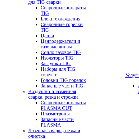
для TIG сварки
Сварочные аппараты
TIG
Блоки охлаждения
Сварочные горелки
TIG
Цанги
Цангодержатели и
газовые линзы
Сопло газовое TIG
Изоляторы TIG
Заглушки TIG
Наборы для TIG
горелки
Услуг
Головки TIG горелок
Запасные части TIG
Воздушно-плазменная
сварка, резка и строжка
Сварочные аппараты
PLASMA CUT
Плазмотроны
Запасные части
PLASMA
Лазерная сварка, резка и
очистка