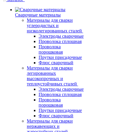
Сварочные материалы
Материалы для сварки
углеродистых и
низколегированных сталей
Электроды сварочные
Проволока сплошная
Проволока
порошковая
Прутки присадочные
Флюс сварочный
Материалы для сварки
легированных
высокопрочных и
теплоустойчивых сталей
Электроды сварочные
Проволока сплошная
Проволока
порошковая
Прутки присадочные
Флюс сварочный
Материалы для сварки
нержавеющих и
жаростойких сталей