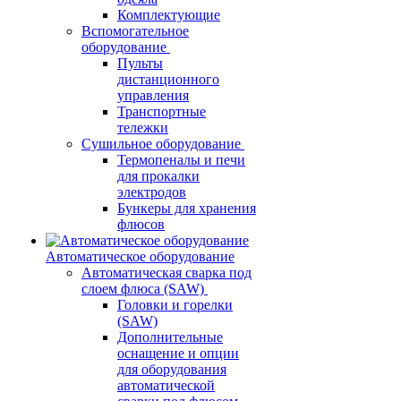
Комплектующие
Вспомогательное
оборудование
Пульты
дистанционного
управления
Транспортные
тележки
Сушильное оборудование
Термопеналы и печи
для прокалки
электродов
Бункеры для хранения
флюсов
Автоматическое оборудование
Автоматическая сварка под
слоем флюса (SAW)
Головки и горелки
(SAW)
Дополнительные
оснащение и опции
для оборудования
автоматической