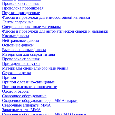
Проволока сплошная
Проволока порошковая
Прутки присадочные
Флюсы и проволоки для износостойкой наплавки
Ленты сварочные
Специализированные материалы
Флюсы и проволоки для автоматической сварки и наплавки
Кислые флюсы
Нейтральные флюсы
Основные флюсы
Высокоосновные флюсы
Материалы для сварки титана
Проволока сплошная
Присадочные прутки
Материалы специального назначения
Строжка и резка
Припои
Припои оловянно-свинцовые
Припои высокотехнологичные
Олово и баббит
Сварочное оборудование
Сварочное оборудование для MMA сварки
Сварочные аппараты MMA
Запасные части MMA
Сварочное оборудование для MIG/MAG сварки