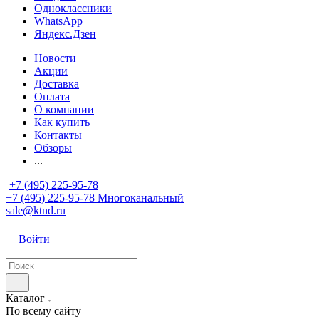
Одноклассники
WhatsApp
Яндекс.Дзен
Новости
Акции
Доставка
Оплата
О компании
Как купить
Контакты
Обзоры
...
+7 (495) 225-95-78
+7 (495) 225-95-78
Многоканальный
sale@ktnd.ru
Войти
Каталог
По всему сайту