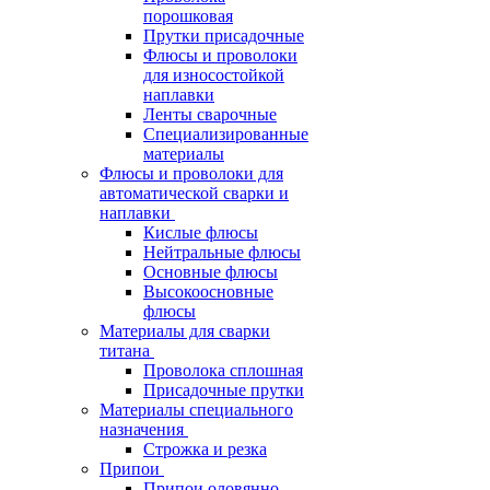
порошковая
Прутки присадочные
Флюсы и проволоки
для износостойкой
наплавки
Ленты сварочные
Специализированные
материалы
Флюсы и проволоки для
автоматической сварки и
наплавки
Кислые флюсы
Нейтральные флюсы
Основные флюсы
Высокоосновные
флюсы
Материалы для сварки
титана
Проволока сплошная
Присадочные прутки
Материалы специального
назначения
Строжка и резка
Припои
Припои оловянно-