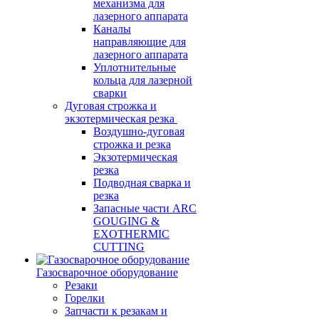
механизма для
лазерного аппарата
Каналы
направляющие для
лазерного аппарата
Уплотнительные
кольца для лазерной
сварки
Дуговая строжка и
экзотермическая резка
Воздушно-дуговая
строжка и резка
Экзотермическая
резка
Подводная сварка и
резка
Запасные части ARC
GOUGING &
EXOTHERMIC
CUTTING
Газосварочное оборудование
Резаки
Горелки
Запчасти к резакам и