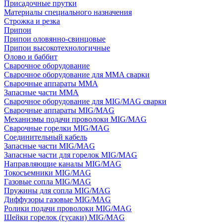
Присадочные прутки
Материалы специального назначения
Строжка и резка
Припои
Припои оловянно-свинцовые
Припои высокотехнологичные
Олово и баббит
Сварочное оборудование
Сварочное оборудование для MMA сварки
Сварочные аппараты MMA
Запасные части MMA
Сварочное оборудование для MIG/MAG сварки
Сварочные аппараты MIG/MAG
Механизмы подачи проволоки MIG/MAG
Сварочные горелки MIG/MAG
Соединительный кабель
Запасные части MIG/MAG
Запасные части для горелок MIG/MAG
Направляющие каналы MIG/MAG
Токосъемники MIG/MAG
Газовые сопла MIG/MAG
Пружины для сопла MIG/MAG
Диффузоры газовые MIG/MAG
Ролики подачи проволоки MIG/MAG
Шейки горелок (гусаки) MIG/MAG