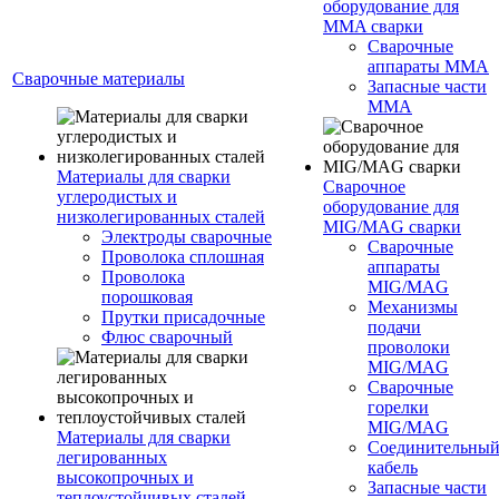
оборудование для
MMA сварки
Сварочные
аппараты MMA
Сварочные материалы
Запасные части
MMA
Материалы для сварки
Сварочное
углеродистых и
оборудование для
низколегированных сталей
MIG/MAG сварки
Электроды сварочные
Сварочные
Проволока сплошная
аппараты
Проволока
MIG/MAG
порошковая
Механизмы
Прутки присадочные
подачи
Флюс сварочный
проволоки
MIG/MAG
Сварочные
горелки
MIG/MAG
Материалы для сварки
Соединительны
легированных
кабель
высокопрочных и
Запасные части
теплоустойчивых сталей