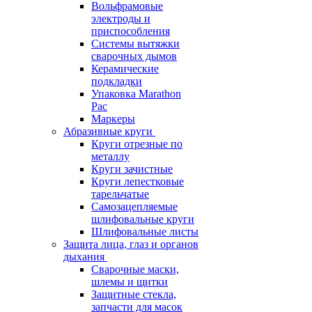
Вольфрамовые
электроды и
приспособления
Системы вытяжки
сварочных дымов
Керамические
подкладки
Упаковка Marathon
Pac
Маркеры
Абразивные круги
Круги отрезные по
металлу
Круги зачистные
Круги лепестковые
тарельчатые
Самозацепляемые
шлифовальные круги
Шлифовальные листы
Защита лица, глаз и органов
дыхания
Сварочные маски,
шлемы и щитки
Защитные стекла,
запчасти для масок