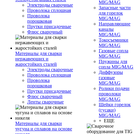
MIG/MAG
Электроды сварочные
Запасные части
Проволока сплошная
для горелок
Проволока
MIG/MAG
порошковая
Направляющие
Прутки присадочные
каналы
Флюс сварочный
MIG/MAG
Токосъемники
MIG/MAG
Газовые сопла
Материалы для сварки
MIG/MAG
нержавеющих и
Пружины для
жаростойких сталей
сопла MIG/MAG
Электроды сварочные
Диффузоры
Проволока сплошная
газовые
Проволока
MIG/MAG
порошковая
Ролики подачи
Прутки присадочные
проволоки
Флюс сварочный
MIG/MAG
Ленты сварочные
Шейки горелок
(гусаки)
MIG/MAG
+ ЕЩЕ
Материалы для сварки
чугуна и сплавов на основе