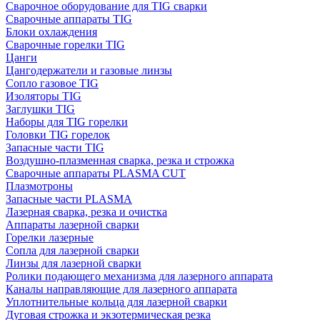
Сварочное оборудование для TIG сварки
Сварочные аппараты TIG
Блоки охлаждения
Сварочные горелки TIG
Цанги
Цангодержатели и газовые линзы
Сопло газовое TIG
Изоляторы TIG
Заглушки TIG
Наборы для TIG горелки
Головки TIG горелок
Запасные части TIG
Воздушно-плазменная сварка, резка и строжка
Сварочные аппараты PLASMA CUT
Плазмотроны
Запасные части PLASMA
Лазерная сварка, резка и очистка
Аппараты лазерной сварки
Горелки лазерные
Сопла для лазерной сварки
Линзы для лазерной сварки
Ролики подающего механизма для лазерного аппарата
Каналы направляющие для лазерного аппарата
Уплотнительные кольца для лазерной сварки
Дуговая строжка и экзотермическая резка