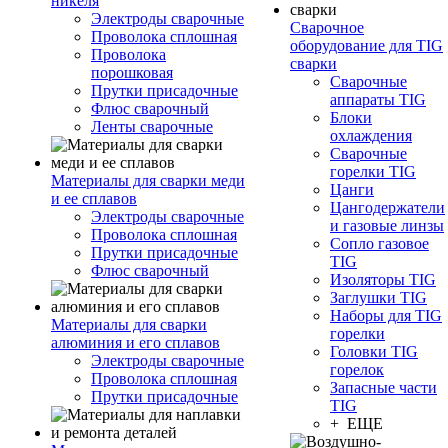
никеля
Электроды сварочные
Сварочное
Проволока сплошная
оборудование для TIG
Проволока
сварки
порошковая
Сварочные
Прутки присадочные
аппараты TIG
Флюс сварочный
Блоки
Ленты сварочные
охлаждения
Сварочные
горелки TIG
Материалы для сварки меди
Цанги
и ее сплавов
Цангодержатели
Электроды сварочные
и газовые линзы
Проволока сплошная
Сопло газовое
Прутки присадочные
TIG
Флюс сварочный
Изоляторы TIG
Заглушки TIG
Наборы для TIG
Материалы для сварки
горелки
алюминия и его сплавов
Головки TIG
Электроды сварочные
горелок
Проволока сплошная
Запасные части
Прутки присадочные
TIG
+ ЕЩЕ