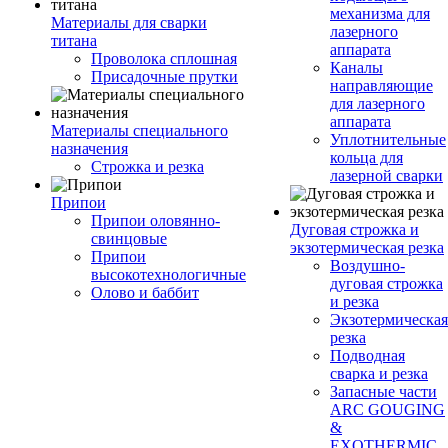
механизма для
Материалы для сварки
лазерного
титана
аппарата
Проволока сплошная
Каналы
Присадочные прутки
направляющие
для лазерного
аппарата
Материалы специального
Уплотнительные
назначения
кольца для
Строжка и резка
лазерной сварки
Припои
Припои оловянно-
Дуговая строжка и
свинцовые
экзотермическая резка
Припои
Воздушно-
высокотехнологичные
дуговая строжка
Олово и баббит
и резка
Экзотермическая
резка
Подводная
сварка и резка
Запасные части
ARC GOUGING
&
EXOTHERMIC