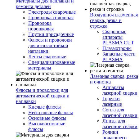
Материалы для наплавки и
ремонта деталей
Электроды сварочные
Воздушно-плазменная
Проволока сплошная
сварка, резка и
Проволока
строжка
порошковая
Сварочные
Прутки присадочные
аппараты
Флюсы и проволоки
PLASMA CUT
для износостойкой
Плазмотроны
наплавки
Запасные части
Ленты сварочные
PLASMA
Специализированные
материалы
Лазерная сварка, резка
и очистка
Аппараты
Флюсы и проволоки для
лазерной сварки
автоматической сварки и
Горелки
наплавки
лазерные
Кислые флюсы
Сопла для
Нейтральные флюсы
лазерной сварки
Основные флюсы
Линзы для
Высокоосновные
лазерной сварки
флюсы
Ролики
подающего