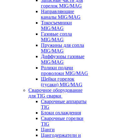
Запасные части для
горелок MIG/MAG
Направляющие
каналы MIG/MAG
Токосъемники
MIG/MAG
Газовые сопла
MIG/MAG
Пружины для сопла
MIG/MAG
Диффузоры газовые
MIG/MAG
Ролики подачи
проволоки MIG/MAG
Шейки горелок
(гусаки) MIG/MAG
Сварочное оборудование
для TIG сварки
Сварочные аппараты
TIG
Блоки охлаждения
Сварочные горелки
TIG
Цанги
Цангодержатели и