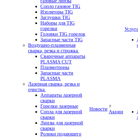
газовые линзы
Сопло газовое TIG
Изоляторы TIG
Заглушки TIG
Наборы для TIG
горелки
Услуг
Головки TIG горелок
Запасные части TIG
Воздушно-плазменная
сварка, резка и строжка
Сварочные аппараты
PLASMA CUT
Плазмотроны
Запасные части
PLASMA
Лазерная сварка, резка и
очистка
Аппараты лазерной
сварки
Горелки лазерные
Новости
Сопла для лазерной
Акции
сварки
Линзы для лазерной
сварки
Ролики подающего