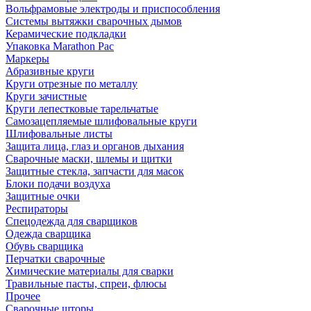
Вольфрамовые электроды и приспособления
Системы вытяжки сварочных дымов
Керамические подкладки
Упаковка Marathon Pac
Маркеры
Абразивные круги
Круги отрезные по металлу
Круги зачистные
Круги лепестковые тарельчатые
Самозацепляемые шлифовальные круги
Шлифовальные листы
Защита лица, глаз и органов дыхания
Сварочные маски, шлемы и щитки
Защитные стекла, запчасти для масок
Блоки подачи воздуха
Защитные очки
Респираторы
Спецодежда для сварщиков
Одежда сварщика
Обувь сварщика
Перчатки сварочные
Химические материалы для сварки
Травильные пасты, спреи, флюсы
Прочее
Сварочные шторы