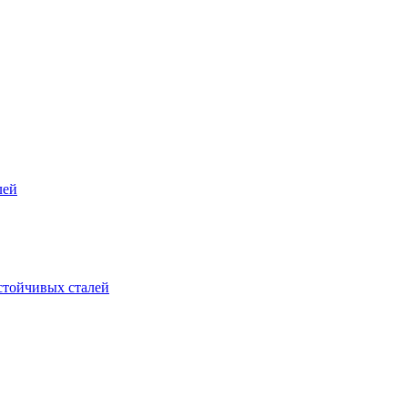
лей
стойчивых сталей