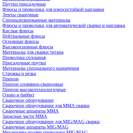
Прутки присадочные
Флюсы и проволоки для износостойкой наплавки
Ленты сварочные
Специализированные материалы
Флюсы и проволоки для автоматической сварки и наплавки
Кислые флюсы
Нейтральные флюсы
Основные флюсы
Высокоосновные флюсы
Материалы для сварки титана
Проволока сплошная
Присадочные прутки
Материалы специального назначения
Строжка и резка
Припои
Припои оловянно-свинцовые
Припои высокотехнологичные
Олово и баббит
Сварочное оборудование
Сварочное оборудование для MMA сварки
Сварочные аппараты MMA
Запасные части MMA
Сварочное оборудование для MIG/MAG сварки
Сварочные аппараты MIG/MAG
Механизмы подачи проволоки MIG/MAG