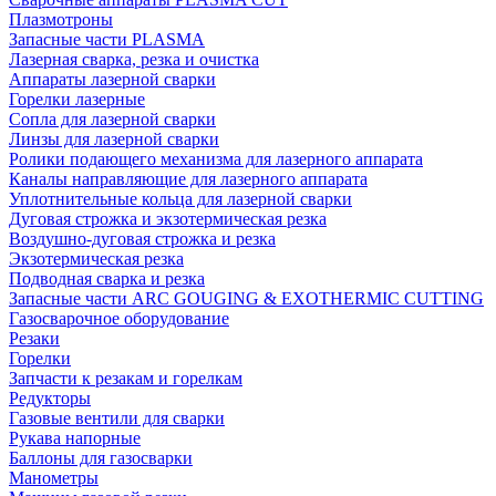
Плазмотроны
Запасные части PLASMA
Лазерная сварка, резка и очистка
Аппараты лазерной сварки
Горелки лазерные
Сопла для лазерной сварки
Линзы для лазерной сварки
Ролики подающего механизма для лазерного аппарата
Каналы направляющие для лазерного аппарата
Уплотнительные кольца для лазерной сварки
Дуговая строжка и экзотермическая резка
Воздушно-дуговая строжка и резка
Экзотермическая резка
Подводная сварка и резка
Запасные части ARC GOUGING & EXOTHERMIC CUTTING
Газосварочное оборудование
Резаки
Горелки
Запчасти к резакам и горелкам
Редукторы
Газовые вентили для сварки
Рукава напорные
Баллоны для газосварки
Манометры