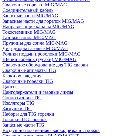
Сварочные горелки MIG/MAG
Соединительный кабель
Запасные части MIG/MAG
Запасные части для горелок MIG/MAG
Направляющие каналы MIG/MAG
Токосъемники MIG/MAG
Газовые сопла MIG/MAG
Пружины для сопла MIG/MAG
Диффузоры газовые MIG/MAG
Ролики подачи проволоки MIG/MAG
Шейки горелок (гусаки) MIG/MAG
Сварочное оборудование для TIG сварки
Сварочные аппараты TIG
Блоки охлаждения
Сварочные горелки TIG
Цанги
Цангодержатели и газовые линзы
Сопло газовое TIG
Изоляторы TIG
Заглушки TIG
Наборы для TIG горелки
Головки TIG горелок
Запасные части TIG
Воздушно-плазменная сварка, резка и строжка
Сварочные аппараты PLASMA CUT