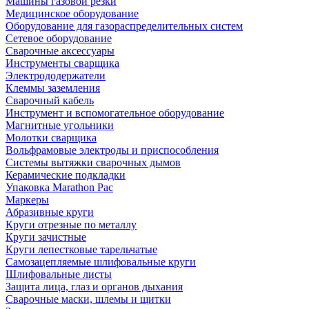
Машины газовой резки
Медицинское оборудование
Оборудование для газораспределительных систем
Сетевое оборудование
Сварочные аксессуары
Инструменты сварщика
Электрододержатели
Клеммы заземления
Сварочный кабель
Инструмент и вспомогательное оборудование
Магнитные угольники
Молотки сварщика
Вольфрамовые электроды и приспособления
Системы вытяжки сварочных дымов
Керамические подкладки
Упаковка Marathon Pac
Маркеры
Абразивные круги
Круги отрезные по металлу
Круги зачистные
Круги лепестковые тарельчатые
Самозацепляемые шлифовальные круги
Шлифовальные листы
Защита лица, глаз и органов дыхания
Сварочные маски, шлемы и щитки