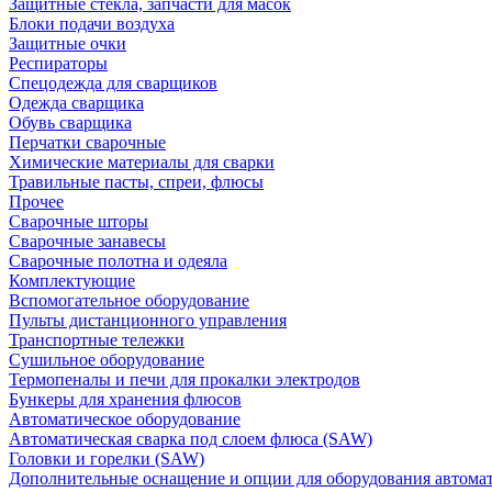
Защитные стекла, запчасти для масок
Блоки подачи воздуха
Защитные очки
Респираторы
Спецодежда для сварщиков
Одежда сварщика
Обувь сварщика
Перчатки сварочные
Химические материалы для сварки
Травильные пасты, спреи, флюсы
Прочее
Сварочные шторы
Сварочные занавесы
Сварочные полотна и одеяла
Комплектующие
Вспомогательное оборудование
Пульты дистанционного управления
Транспортные тележки
Сушильное оборудование
Термопеналы и печи для прокалки электродов
Бункеры для хранения флюсов
Автоматическое оборудование
Автоматическая сварка под слоем флюса (SAW)
Головки и горелки (SAW)
Дополнительные оснащение и опции для оборудования автома