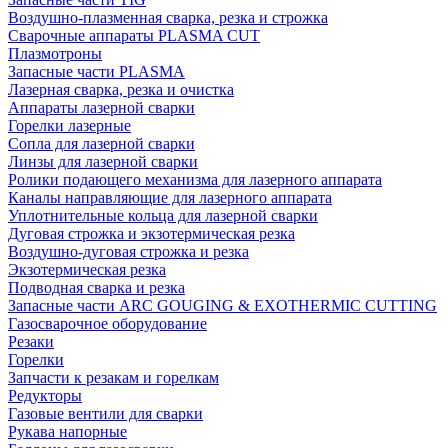
Воздушно-плазменная сварка, резка и строжка
Сварочные аппараты PLASMA CUT
Плазмотроны
Запасные части PLASMA
Лазерная сварка, резка и очистка
Аппараты лазерной сварки
Горелки лазерные
Сопла для лазерной сварки
Линзы для лазерной сварки
Ролики подающего механизма для лазерного аппарата
Каналы направляющие для лазерного аппарата
Уплотнительные кольца для лазерной сварки
Дуговая строжка и экзотермическая резка
Воздушно-дуговая строжка и резка
Экзотермическая резка
Подводная сварка и резка
Запасные части ARC GOUGING & EXOTHERMIC CUTTING
Газосварочное оборудование
Резаки
Горелки
Запчасти к резакам и горелкам
Редукторы
Газовые вентили для сварки
Рукава напорные