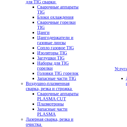
для TIG сварки
Сварочные аппараты
TIG
Блоки охлаждения
Сварочные горелки
TIG
Цанги
Цангодержатели и
газовые линзы
Сопло газовое TIG
Изоляторы TIG
Заглушки TIG
Наборы для TIG
горелки
Услуг
Головки TIG горелок
Запасные части TIG
Воздушно-плазменная
сварка, резка и строжка
Сварочные аппараты
PLASMA CUT
Плазмотроны
Запасные части
PLASMA
Лазерная сварка, резка и
очистка