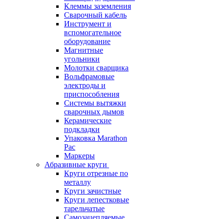
Клеммы заземления
Сварочный кабель
Инструмент и
вспомогательное
оборудование
Магнитные
угольники
Молотки сварщика
Вольфрамовые
электроды и
приспособления
Системы вытяжки
сварочных дымов
Керамические
подкладки
Упаковка Marathon
Pac
Маркеры
Абразивные круги
Круги отрезные по
металлу
Круги зачистные
Круги лепестковые
тарельчатые
Самозацепляемые