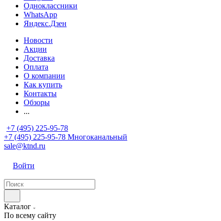
Одноклассники
WhatsApp
Яндекс.Дзен
Новости
Акции
Доставка
Оплата
О компании
Как купить
Контакты
Обзоры
...
+7 (495) 225-95-78
+7 (495) 225-95-78
Многоканальный
sale@ktnd.ru
Войти
Каталог
По всему сайту