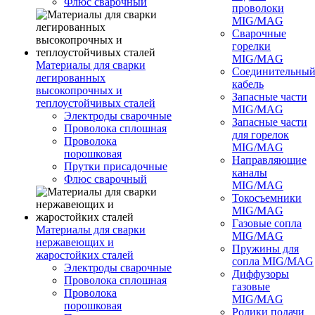
Флюс сварочный
проволоки
MIG/MAG
Сварочные
горелки
MIG/MAG
Материалы для сварки
Соединительны
легированных
кабель
высокопрочных и
Запасные части
теплоустойчивых сталей
MIG/MAG
Электроды сварочные
Запасные части
Проволока сплошная
для горелок
Проволока
MIG/MAG
порошковая
Направляющие
Прутки присадочные
каналы
Флюс сварочный
MIG/MAG
Токосъемники
MIG/MAG
Газовые сопла
Материалы для сварки
MIG/MAG
нержавеющих и
Пружины для
жаростойких сталей
сопла MIG/MAG
Электроды сварочные
Диффузоры
Проволока сплошная
газовые
Проволока
MIG/MAG
порошковая
Ролики подачи