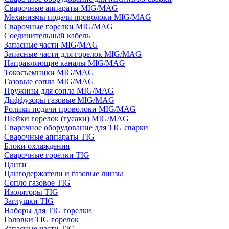
Сварочные аппараты MIG/MAG
Механизмы подачи проволоки MIG/MAG
Сварочные горелки MIG/MAG
Соединительный кабель
Запасные части MIG/MAG
Запасные части для горелок MIG/MAG
Направляющие каналы MIG/MAG
Токосъемники MIG/MAG
Газовые сопла MIG/MAG
Пружины для сопла MIG/MAG
Диффузоры газовые MIG/MAG
Ролики подачи проволоки MIG/MAG
Шейки горелок (гусаки) MIG/MAG
Сварочное оборудование для TIG сварки
Сварочные аппараты TIG
Блоки охлаждения
Сварочные горелки TIG
Цанги
Цангодержатели и газовые линзы
Сопло газовое TIG
Изоляторы TIG
Заглушки TIG
Наборы для TIG горелки
Головки TIG горелок
Запасные части TIG