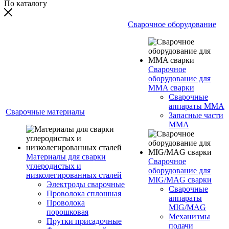
По каталогу
Сварочное оборудование
Сварочное
оборудование для
MMA сварки
Сварочные
аппараты MMA
Сварочные материалы
Запасные части
MMA
Материалы для сварки
Сварочное
углеродистых и
оборудование для
низколегированных сталей
MIG/MAG сварки
Электроды сварочные
Сварочные
Проволока сплошная
аппараты
Проволока
MIG/MAG
порошковая
Механизмы
Прутки присадочные
подачи