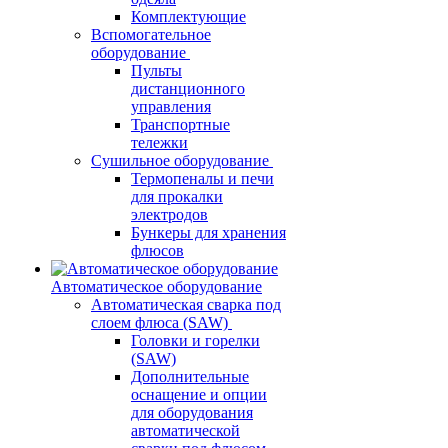
Комплектующие
Вспомогательное
оборудование
Пульты
дистанционного
управления
Транспортные
тележки
Сушильное оборудование
Термопеналы и печи
для прокалки
электродов
Бункеры для хранения
флюсов
Автоматическое оборудование
Автоматическая сварка под
слоем флюса (SAW)
Головки и горелки
(SAW)
Дополнительные
оснащение и опции
для оборудования
автоматической