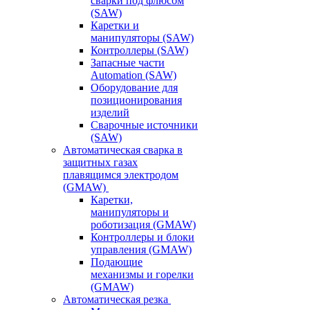
сварки под флюсом
(SAW)
Каретки и
манипуляторы (SAW)
Контроллеры (SAW)
Запасные части
Automation (SAW)
Оборудование для
позиционирования
изделий
Сварочные источники
(SAW)
Автоматическая сварка в
защитных газах
плавящимся электродом
(GMAW)
Каретки,
манипуляторы и
роботизация (GMAW)
Контроллеры и блоки
управления (GMAW)
Подающие
механизмы и горелки
(GMAW)
Автоматическая резка