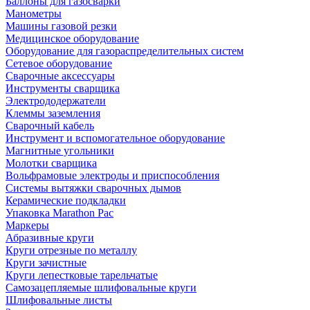
Баллоны для газосварки
Манометры
Машины газовой резки
Медицинское оборудование
Оборудование для газораспределительных систем
Сетевое оборудование
Сварочные аксессуары
Инструменты сварщика
Электрододержатели
Клеммы заземления
Сварочный кабель
Инструмент и вспомогательное оборудование
Магнитные угольники
Молотки сварщика
Вольфрамовые электроды и приспособления
Системы вытяжки сварочных дымов
Керамические подкладки
Упаковка Marathon Pac
Маркеры
Абразивные круги
Круги отрезные по металлу
Круги зачистные
Круги лепестковые тарельчатые
Самозацепляемые шлифовальные круги
Шлифовальные листы