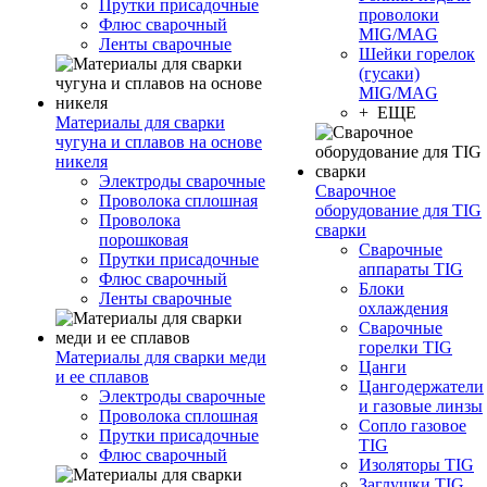
Прутки присадочные
проволоки
Флюс сварочный
MIG/MAG
Ленты сварочные
Шейки горелок
(гусаки)
MIG/MAG
+ ЕЩЕ
Материалы для сварки
чугуна и сплавов на основе
никеля
Электроды сварочные
Сварочное
Проволока сплошная
оборудование для TIG
Проволока
сварки
порошковая
Сварочные
Прутки присадочные
аппараты TIG
Флюс сварочный
Блоки
Ленты сварочные
охлаждения
Сварочные
горелки TIG
Материалы для сварки меди
Цанги
и ее сплавов
Цангодержатели
Электроды сварочные
и газовые линзы
Проволока сплошная
Сопло газовое
Прутки присадочные
TIG
Флюс сварочный
Изоляторы TIG
Заглушки TIG