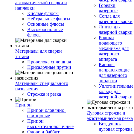
автоматической сварки и
Горелки
наплавки
лазерные
Кислые флюсы
Сопла для
Нейтральные флюсы
лазерной сварки
Основные флюсы
Линзы для
Высокоосновные
лазерной сварки
флюсы
Ролики
подающего
механизма для
Материалы для сварки
лазерного
титана
аппарата
Проволока сплошная
Каналы
Присадочные прутки
направляющие
для лазерного
аппарата
Материалы специального
Уплотнительные
назначения
кольца для
Строжка и резка
лазерной сварки
Припои
Припои оловянно-
Дуговая строжка и
свинцовые
экзотермическая резка
Припои
Воздушно-
высокотехнологичные
дуговая строжка
Олово и баббит