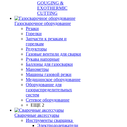
GOUGING &
EXOTHERMIC
CUTTING
Газосварочное оборудование
Резаки
Горелки
Запчасти к резакам и
горелкам
Редукторы
Газовые вентили для сварки
Рукава напорные
Баллоны для газосварки
Манометры
Машины газовой резки
Медицинское оборудование
Оборудование для
газораспределительных
систем
Сетевое оборудование
+ ЕЩЕ 2
Сварочные аксессуары
Инструменты сварщика
Электрододержатели