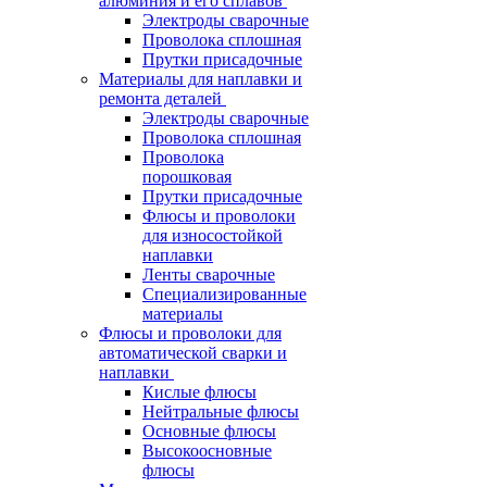
алюминия и его сплавов
Электроды сварочные
Проволока сплошная
Прутки присадочные
Материалы для наплавки и
ремонта деталей
Электроды сварочные
Проволока сплошная
Проволока
порошковая
Прутки присадочные
Флюсы и проволоки
для износостойкой
наплавки
Ленты сварочные
Специализированные
материалы
Флюсы и проволоки для
автоматической сварки и
наплавки
Кислые флюсы
Нейтральные флюсы
Основные флюсы
Высокоосновные
флюсы