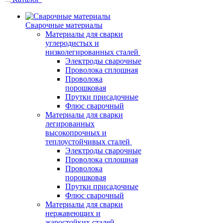
Сварочные материалы
Материалы для сварки
углеродистых и
низколегированных сталей
Электроды сварочные
Проволока сплошная
Проволока
порошковая
Прутки присадочные
Флюс сварочный
Материалы для сварки
легированных
высокопрочных и
теплоустойчивых сталей
Электроды сварочные
Проволока сплошная
Проволока
порошковая
Прутки присадочные
Флюс сварочный
Материалы для сварки
нержавеющих и
жаростойких сталей