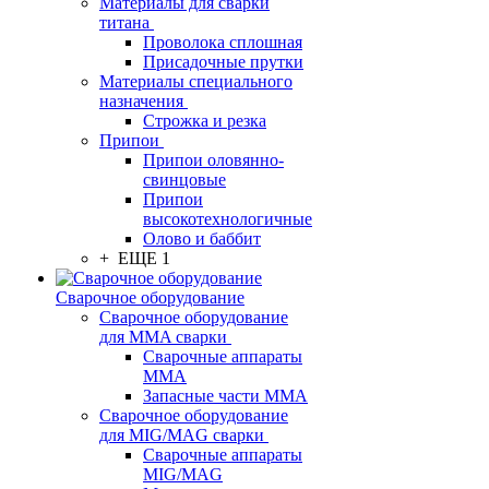
Материалы для сварки
титана
Проволока сплошная
Присадочные прутки
Материалы специального
назначения
Строжка и резка
Припои
Припои оловянно-
свинцовые
Припои
высокотехнологичные
Олово и баббит
+ ЕЩЕ 1
Сварочное оборудование
Сварочное оборудование
для MMA сварки
Сварочные аппараты
MMA
Запасные части MMA
Сварочное оборудование
для MIG/MAG сварки
Сварочные аппараты
MIG/MAG