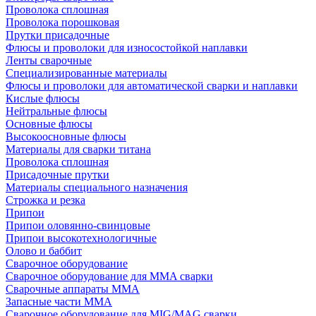
Проволока сплошная
Проволока порошковая
Прутки присадочные
Флюсы и проволоки для износостойкой наплавки
Ленты сварочные
Специализированные материалы
Флюсы и проволоки для автоматической сварки и наплавки
Кислые флюсы
Нейтральные флюсы
Основные флюсы
Высокоосновные флюсы
Материалы для сварки титана
Проволока сплошная
Присадочные прутки
Материалы специального назначения
Строжка и резка
Припои
Припои оловянно-свинцовые
Припои высокотехнологичные
Олово и баббит
Сварочное оборудование
Сварочное оборудование для MMA сварки
Сварочные аппараты MMA
Запасные части MMA
Сварочное оборудование для MIG/MAG сварки