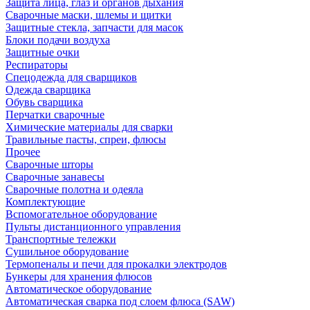
Защита лица, глаз и органов дыхания
Сварочные маски, шлемы и щитки
Защитные стекла, запчасти для масок
Блоки подачи воздуха
Защитные очки
Респираторы
Спецодежда для сварщиков
Одежда сварщика
Обувь сварщика
Перчатки сварочные
Химические материалы для сварки
Травильные пасты, спреи, флюсы
Прочее
Сварочные шторы
Сварочные занавесы
Сварочные полотна и одеяла
Комплектующие
Вспомогательное оборудование
Пульты дистанционного управления
Транспортные тележки
Сушильное оборудование
Термопеналы и печи для прокалки электродов
Бункеры для хранения флюсов
Автоматическое оборудование
Автоматическая сварка под слоем флюса (SAW)