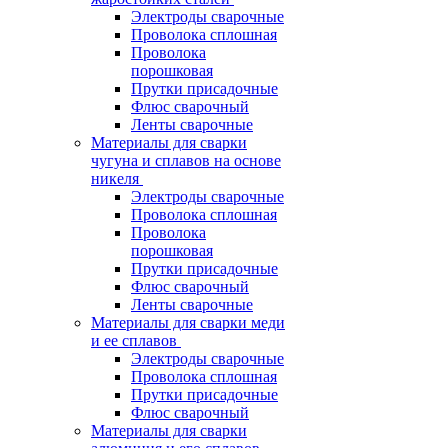
Электроды сварочные
Проволока сплошная
Проволока
порошковая
Прутки присадочные
Флюс сварочный
Ленты сварочные
Материалы для сварки
чугуна и сплавов на основе
никеля
Электроды сварочные
Проволока сплошная
Проволока
порошковая
Прутки присадочные
Флюс сварочный
Ленты сварочные
Материалы для сварки меди
и ее сплавов
Электроды сварочные
Проволока сплошная
Прутки присадочные
Флюс сварочный
Материалы для сварки