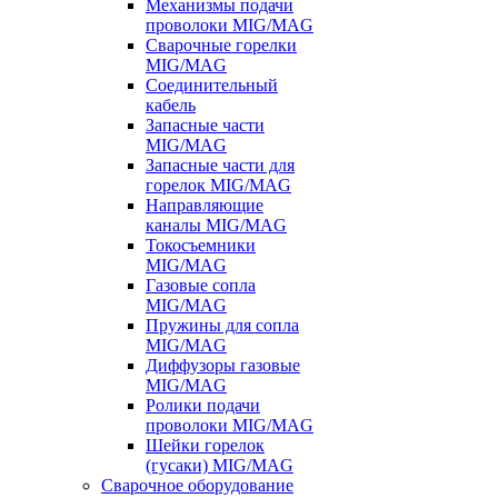
Механизмы подачи
проволоки MIG/MAG
Сварочные горелки
MIG/MAG
Соединительный
кабель
Запасные части
MIG/MAG
Запасные части для
горелок MIG/MAG
Направляющие
каналы MIG/MAG
Токосъемники
MIG/MAG
Газовые сопла
MIG/MAG
Пружины для сопла
MIG/MAG
Диффузоры газовые
MIG/MAG
Ролики подачи
проволоки MIG/MAG
Шейки горелок
(гусаки) MIG/MAG
Сварочное оборудование