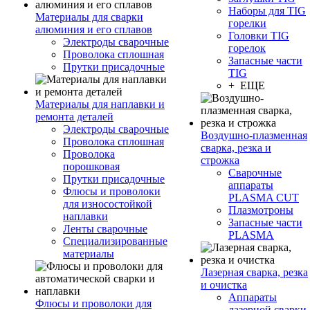
Наборы для TIG
Материалы для сварки
горелки
алюминия и его сплавов
Головки TIG
Электроды сварочные
горелок
Проволока сплошная
Запасные части
Прутки присадочные
TIG
+ ЕЩЕ
Материалы для наплавки и
ремонта деталей
Электроды сварочные
Воздушно-плазменная
Проволока сплошная
сварка, резка и
Проволока
строжка
порошковая
Сварочные
Прутки присадочные
аппараты
Флюсы и проволоки
PLASMA CUT
для износостойкой
Плазмотроны
наплавки
Запасные части
Ленты сварочные
PLASMA
Специализированные
материалы
Лазерная сварка, резка
и очистка
Аппараты
Флюсы и проволоки для
лазерной сварки