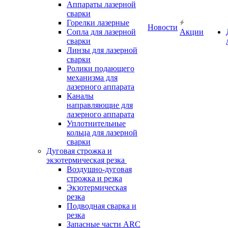
Аппараты лазерной
сварки
Горелки лазерные
Новости
Сопла для лазерной
Акции
сварки
Линзы для лазерной
сварки
Ролики подающего
механизма для
лазерного аппарата
Каналы
направляющие для
лазерного аппарата
Уплотнительные
кольца для лазерной
сварки
Дуговая строжка и
экзотермическая резка
Воздушно-дуговая
строжка и резка
Экзотермическая
резка
Подводная сварка и
резка
Запасные части ARC