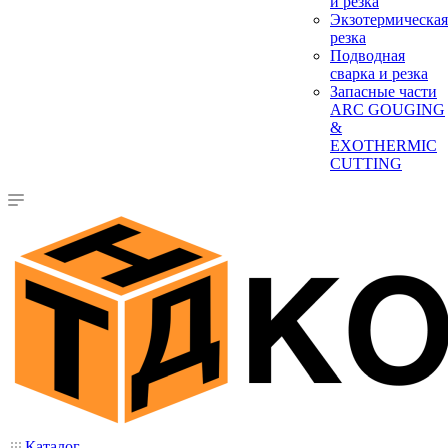
и резка
Экзотермическая
резка
Подводная
сварка и резка
Запасные части
ARC GOUGING
&
EXOTHERMIC
CUTTING
Каталог