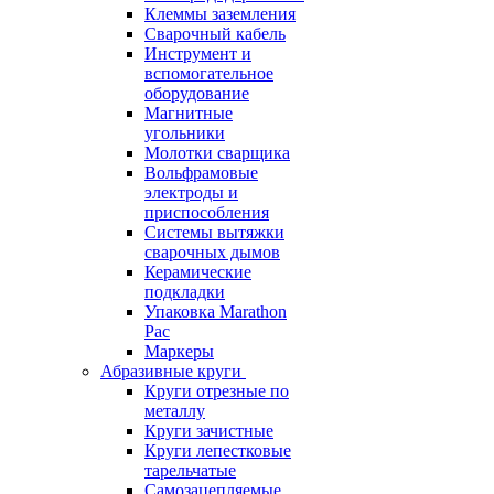
Клеммы заземления
Сварочный кабель
Инструмент и
вспомогательное
оборудование
Магнитные
угольники
Молотки сварщика
Вольфрамовые
электроды и
приспособления
Системы вытяжки
сварочных дымов
Керамические
подкладки
Упаковка Marathon
Pac
Маркеры
Абразивные круги
Круги отрезные по
металлу
Круги зачистные
Круги лепестковые
тарельчатые
Самозацепляемые