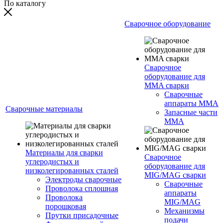
По каталогу
Сварочное оборудование
Сварочное
оборудование для
MMA сварки
Сварочные
аппараты MMA
Сварочные материалы
Запасные части
MMA
Материалы для сварки
Сварочное
углеродистых и
оборудование для
низколегированных сталей
MIG/MAG сварки
Электроды сварочные
Сварочные
Проволока сплошная
аппараты
Проволока
MIG/MAG
порошковая
Механизмы
Прутки присадочные
подачи