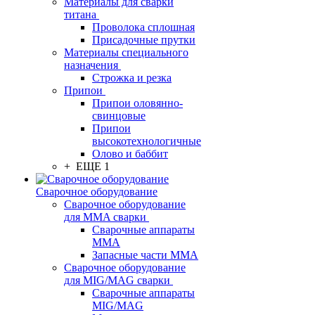
Материалы для сварки
титана
Проволока сплошная
Присадочные прутки
Материалы специального
назначения
Строжка и резка
Припои
Припои оловянно-
свинцовые
Припои
высокотехнологичные
Олово и баббит
+ ЕЩЕ 1
Сварочное оборудование
Сварочное оборудование
для MMA сварки
Сварочные аппараты
MMA
Запасные части MMA
Сварочное оборудование
для MIG/MAG сварки
Сварочные аппараты
MIG/MAG