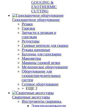
GOUGING &
EXOTHERMIC
CUTTING
Газосварочное оборудование
Резаки
Горелки
Запчасти к резакам и
горелкам
Редукторы
Газовые вентили для сварки
Рукава напорные
Баллоны для газосварки
Манометры
Машины газовой резки
Медицинское оборудование
Оборудование для
газораспределительных
систем
Сетевое оборудование
+ ЕЩЕ 2
Сварочные аксессуары
Инструменты сварщика
Электрододержатели