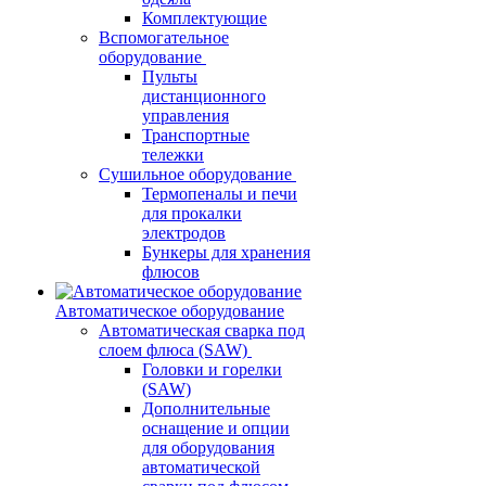
Комплектующие
Вспомогательное
оборудование
Пульты
дистанционного
управления
Транспортные
тележки
Сушильное оборудование
Термопеналы и печи
для прокалки
электродов
Бункеры для хранения
флюсов
Автоматическое оборудование
Автоматическая сварка под
слоем флюса (SAW)
Головки и горелки
(SAW)
Дополнительные
оснащение и опции
для оборудования
автоматической