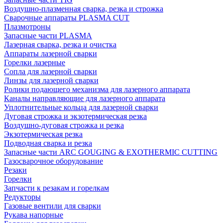
Воздушно-плазменная сварка, резка и строжка
Сварочные аппараты PLASMA CUT
Плазмотроны
Запасные части PLASMA
Лазерная сварка, резка и очистка
Аппараты лазерной сварки
Горелки лазерные
Сопла для лазерной сварки
Линзы для лазерной сварки
Ролики подающего механизма для лазерного аппарата
Каналы направляющие для лазерного аппарата
Уплотнительные кольца для лазерной сварки
Дуговая строжка и экзотермическая резка
Воздушно-дуговая строжка и резка
Экзотермическая резка
Подводная сварка и резка
Запасные части ARC GOUGING & EXOTHERMIC CUTTING
Газосварочное оборудование
Резаки
Горелки
Запчасти к резакам и горелкам
Редукторы
Газовые вентили для сварки
Рукава напорные