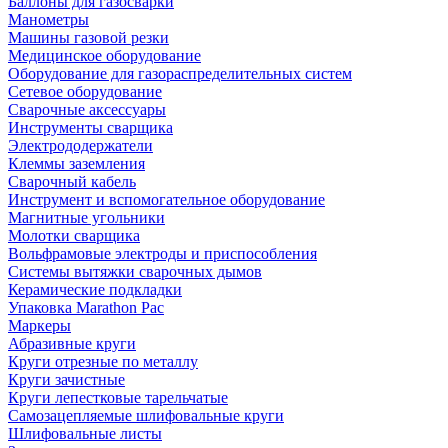
Баллоны для газосварки
Манометры
Машины газовой резки
Медицинское оборудование
Оборудование для газораспределительных систем
Сетевое оборудование
Сварочные аксессуары
Инструменты сварщика
Электрододержатели
Клеммы заземления
Сварочный кабель
Инструмент и вспомогательное оборудование
Магнитные угольники
Молотки сварщика
Вольфрамовые электроды и приспособления
Системы вытяжки сварочных дымов
Керамические подкладки
Упаковка Marathon Pac
Маркеры
Абразивные круги
Круги отрезные по металлу
Круги зачистные
Круги лепестковые тарельчатые
Самозацепляемые шлифовальные круги
Шлифовальные листы