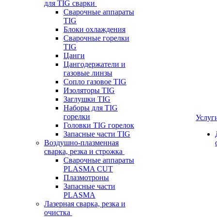
для TIG сварки
Сварочные аппараты
TIG
Блоки охлаждения
Сварочные горелки
TIG
Цанги
Цангодержатели и
газовые линзы
Сопло газовое TIG
Изоляторы TIG
Заглушки TIG
Наборы для TIG
горелки
Услуг
Головки TIG горелок
Запасные части TIG
Воздушно-плазменная
сварка, резка и строжка
Сварочные аппараты
PLASMA CUT
Плазмотроны
Запасные части
PLASMA
Лазерная сварка, резка и
очистка