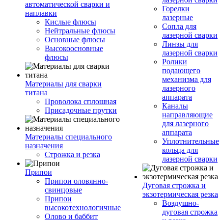
автоматической сварки и
Горелки
наплавки
лазерные
Кислые флюсы
Сопла для
Нейтральные флюсы
лазерной сварки
Основные флюсы
Линзы для
Высокоосновные
лазерной сварки
флюсы
Ролики
подающего
механизма для
Материалы для сварки
лазерного
титана
аппарата
Проволока сплошная
Каналы
Присадочные прутки
направляющие
для лазерного
аппарата
Материалы специального
Уплотнительные
назначения
кольца для
Строжка и резка
лазерной сварки
Припои
Припои оловянно-
Дуговая строжка и
свинцовые
экзотермическая резка
Припои
Воздушно-
высокотехнологичные
дуговая строжка
Олово и баббит