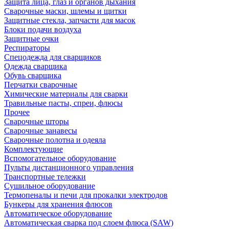
Защита лица, глаз и органов дыхания
Сварочные маски, шлемы и щитки
Защитные стекла, запчасти для масок
Блоки подачи воздуха
Защитные очки
Респираторы
Спецодежда для сварщиков
Одежда сварщика
Обувь сварщика
Перчатки сварочные
Химические материалы для сварки
Травильные пасты, спреи, флюсы
Прочее
Сварочные шторы
Сварочные занавесы
Сварочные полотна и одеяла
Комплектующие
Вспомогательное оборудование
Пульты дистанционного управления
Транспортные тележки
Сушильное оборудование
Термопеналы и печи для прокалки электродов
Бункеры для хранения флюсов
Автоматическое оборудование
Автоматическая сварка под слоем флюса (SAW)