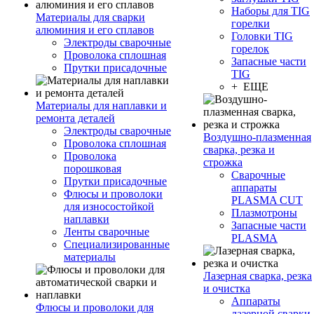
Наборы для TIG
Материалы для сварки
горелки
алюминия и его сплавов
Головки TIG
Электроды сварочные
горелок
Проволока сплошная
Запасные части
Прутки присадочные
TIG
+ ЕЩЕ
Материалы для наплавки и
ремонта деталей
Электроды сварочные
Воздушно-плазменная
Проволока сплошная
сварка, резка и
Проволока
строжка
порошковая
Сварочные
Прутки присадочные
аппараты
Флюсы и проволоки
PLASMA CUT
для износостойкой
Плазмотроны
наплавки
Запасные части
Ленты сварочные
PLASMA
Специализированные
материалы
Лазерная сварка, резка
и очистка
Аппараты
Флюсы и проволоки для
лазерной сварки