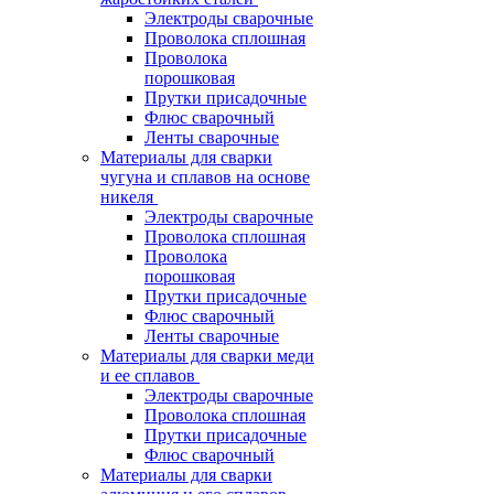
Электроды сварочные
Проволока сплошная
Проволока
порошковая
Прутки присадочные
Флюс сварочный
Ленты сварочные
Материалы для сварки
чугуна и сплавов на основе
никеля
Электроды сварочные
Проволока сплошная
Проволока
порошковая
Прутки присадочные
Флюс сварочный
Ленты сварочные
Материалы для сварки меди
и ее сплавов
Электроды сварочные
Проволока сплошная
Прутки присадочные
Флюс сварочный
Материалы для сварки