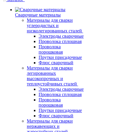
Сварочные материалы
Материалы для сварки
углеродистых и
низколегированных сталей
Электроды сварочные
Проволока сплошная
Проволока
порошковая
Прутки присадочные
Флюс сварочный
Материалы для сварки
легированных
высокопрочных и
теплоустойчивых сталей
Электроды сварочные
Проволока сплошная
Проволока
порошковая
Прутки присадочные
Флюс сварочный
Материалы для сварки
нержавеющих и
жаростойких сталей