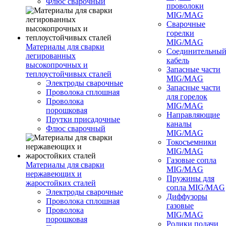
Флюс сварочный
проволоки
MIG/MAG
Сварочные
горелки
MIG/MAG
Материалы для сварки
Соединительны
легированных
кабель
высокопрочных и
Запасные части
теплоустойчивых сталей
MIG/MAG
Электроды сварочные
Запасные части
Проволока сплошная
для горелок
Проволока
MIG/MAG
порошковая
Направляющие
Прутки присадочные
каналы
Флюс сварочный
MIG/MAG
Токосъемники
MIG/MAG
Газовые сопла
Материалы для сварки
MIG/MAG
нержавеющих и
Пружины для
жаростойких сталей
сопла MIG/MAG
Электроды сварочные
Диффузоры
Проволока сплошная
газовые
Проволока
MIG/MAG
порошковая
Ролики подачи