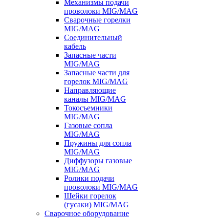
Механизмы подачи
проволоки MIG/MAG
Сварочные горелки
MIG/MAG
Соединительный
кабель
Запасные части
MIG/MAG
Запасные части для
горелок MIG/MAG
Направляющие
каналы MIG/MAG
Токосъемники
MIG/MAG
Газовые сопла
MIG/MAG
Пружины для сопла
MIG/MAG
Диффузоры газовые
MIG/MAG
Ролики подачи
проволоки MIG/MAG
Шейки горелок
(гусаки) MIG/MAG
Сварочное оборудование