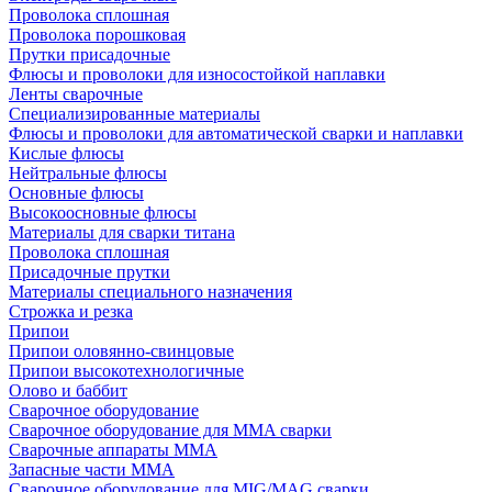
Проволока сплошная
Проволока порошковая
Прутки присадочные
Флюсы и проволоки для износостойкой наплавки
Ленты сварочные
Специализированные материалы
Флюсы и проволоки для автоматической сварки и наплавки
Кислые флюсы
Нейтральные флюсы
Основные флюсы
Высокоосновные флюсы
Материалы для сварки титана
Проволока сплошная
Присадочные прутки
Материалы специального назначения
Строжка и резка
Припои
Припои оловянно-свинцовые
Припои высокотехнологичные
Олово и баббит
Сварочное оборудование
Сварочное оборудование для MMA сварки
Сварочные аппараты MMA
Запасные части MMA
Сварочное оборудование для MIG/MAG сварки