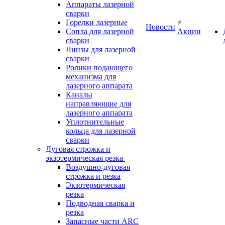
Аппараты лазерной
сварки
Горелки лазерные
Новости
Сопла для лазерной
Акции
сварки
Линзы для лазерной
сварки
Ролики подающего
механизма для
лазерного аппарата
Каналы
направляющие для
лазерного аппарата
Уплотнительные
кольца для лазерной
сварки
Дуговая строжка и
экзотермическая резка
Воздушно-дуговая
строжка и резка
Экзотермическая
резка
Подводная сварка и
резка
Запасные части ARC