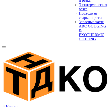
и резка
Экзотермическая
резка
Подводная
сварка и резка
Запасные части
ARC GOUGING
&
EXOTHERMIC
CUTTING
Каталог