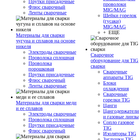
Прутки присадочные
проволоки
Флюс сварочный
MIG/MAG
Ленты сварочные
Шейки горелок
(гусаки)
MIG/MAG
+ ЕЩЕ
Материалы для сварки
чугуна и сплавов на основе
никеля
Электроды сварочные
Сварочное
Проволока сплошная
оборудование для TIG
Проволока
сварки
порошковая
Сварочные
Прутки присадочные
аппараты TIG
Флюс сварочный
Блоки
Ленты сварочные
охлаждения
Сварочные
горелки TIG
Материалы для сварки меди
Цанги
и ее сплавов
Цангодержатели
Электроды сварочные
и газовые линзы
Проволока сплошная
Сопло газовое
Прутки присадочные
TIG
Флюс сварочный
Изоляторы TIG
Заглушки TIG