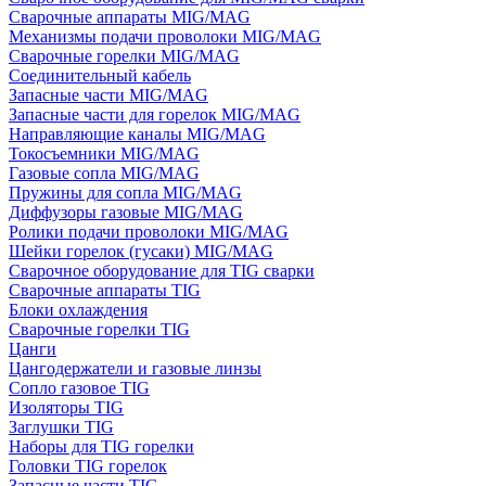
Сварочные аппараты MIG/MAG
Механизмы подачи проволоки MIG/MAG
Сварочные горелки MIG/MAG
Соединительный кабель
Запасные части MIG/MAG
Запасные части для горелок MIG/MAG
Направляющие каналы MIG/MAG
Токосъемники MIG/MAG
Газовые сопла MIG/MAG
Пружины для сопла MIG/MAG
Диффузоры газовые MIG/MAG
Ролики подачи проволоки MIG/MAG
Шейки горелок (гусаки) MIG/MAG
Сварочное оборудование для TIG сварки
Сварочные аппараты TIG
Блоки охлаждения
Сварочные горелки TIG
Цанги
Цангодержатели и газовые линзы
Сопло газовое TIG
Изоляторы TIG
Заглушки TIG
Наборы для TIG горелки
Головки TIG горелок
Запасные части TIG