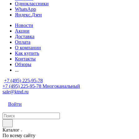
Одноклассники
WhatsApp
Яндекс.Дзен
Новости
Акции
Доставка
Оплата
О компании
Как купить
Контакты
Обзоры
...
+7 (495) 225-95-78
+7 (495) 225-95-78
Многоканальный
sale@ktnd.ru
Войти
Каталог
По всему сайту