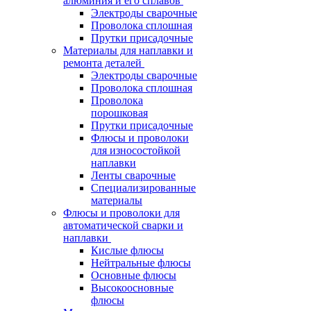
алюминия и его сплавов
Электроды сварочные
Проволока сплошная
Прутки присадочные
Материалы для наплавки и
ремонта деталей
Электроды сварочные
Проволока сплошная
Проволока
порошковая
Прутки присадочные
Флюсы и проволоки
для износостойкой
наплавки
Ленты сварочные
Специализированные
материалы
Флюсы и проволоки для
автоматической сварки и
наплавки
Кислые флюсы
Нейтральные флюсы
Основные флюсы
Высокоосновные
флюсы