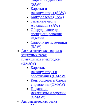
сварки под флюсом
(SAW)
Каретки и
манипуляторы (SAW)
Контроллеры (SAW)
Запасные части
Automation (SAW)
Оборудование для
позиционирования
изделий
Сварочные источники
(SAW)
Автоматическая сварка в
защитных газах
плавящимся электродом
(GMAW)
Каретки,
манипуляторы и
роботизация (GMAW)
Контроллеры и блоки
управления (GMAW)
Подающие
механизмы и горелки
(GMAW)
Автоматическая резка