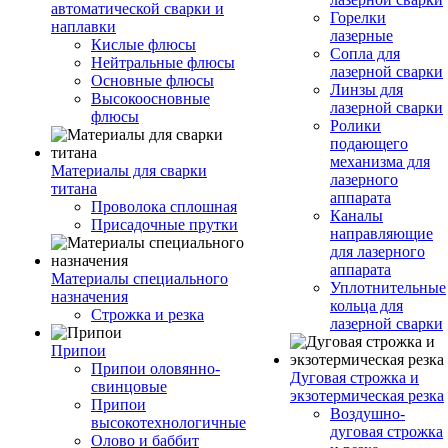
автоматической сварки и
Горелки
наплавки
лазерные
Кислые флюсы
Сопла для
Нейтральные флюсы
лазерной сварки
Основные флюсы
Линзы для
Высокоосновные
лазерной сварки
флюсы
Ролики
подающего
механизма для
Материалы для сварки
лазерного
титана
аппарата
Проволока сплошная
Каналы
Присадочные прутки
направляющие
для лазерного
аппарата
Материалы специального
Уплотнительные
назначения
кольца для
Строжка и резка
лазерной сварки
Припои
Припои оловянно-
Дуговая строжка и
свинцовые
экзотермическая резка
Припои
Воздушно-
высокотехнологичные
дуговая строжка
Олово и баббит