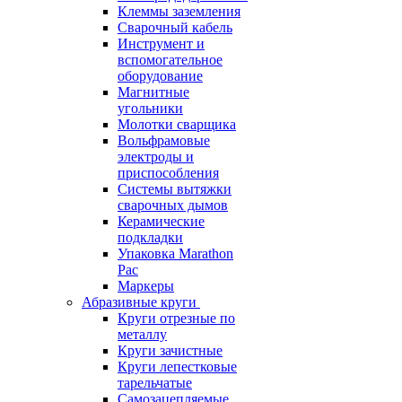
Клеммы заземления
Сварочный кабель
Инструмент и
вспомогательное
оборудование
Магнитные
угольники
Молотки сварщика
Вольфрамовые
электроды и
приспособления
Системы вытяжки
сварочных дымов
Керамические
подкладки
Упаковка Marathon
Pac
Маркеры
Абразивные круги
Круги отрезные по
металлу
Круги зачистные
Круги лепестковые
тарельчатые
Самозацепляемые