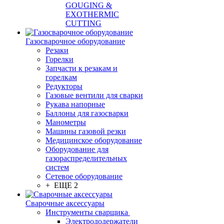
GOUGING &
EXOTHERMIC
CUTTING
Газосварочное оборудование
Резаки
Горелки
Запчасти к резакам и
горелкам
Редукторы
Газовые вентили для сварки
Рукава напорные
Баллоны для газосварки
Манометры
Машины газовой резки
Медицинское оборудование
Оборудование для
газораспределительных
систем
Сетевое оборудование
+ ЕЩЕ 2
Сварочные аксессуары
Инструменты сварщика
Электрододержатели