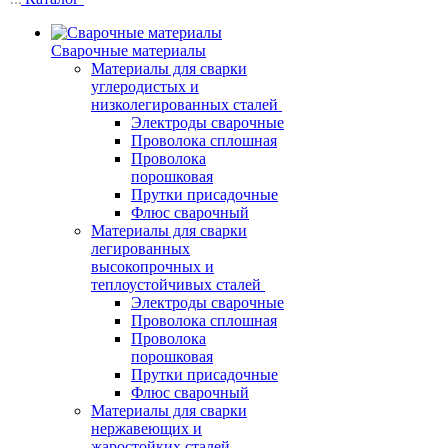
Сварочные материалы
Материалы для сварки
углеродистых и
низколегированных сталей
Электроды сварочные
Проволока сплошная
Проволока
порошковая
Прутки присадочные
Флюс сварочный
Материалы для сварки
легированных
высокопрочных и
теплоустойчивых сталей
Электроды сварочные
Проволока сплошная
Проволока
порошковая
Прутки присадочные
Флюс сварочный
Материалы для сварки
нержавеющих и
жаростойких сталей