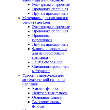
алюминия и его сплавов
Электроды сварочные
Проволока сплошная
Прутки присадочные
Материалы для наплавки и
ремонта деталей
Электроды сварочные
Проволока сплошная
Проволока
порошковая
Прутки присадочные
Флюсы и проволоки
для износостойкой
наплавки
Ленты сварочные
Специализированные
материалы
Флюсы и проволоки для
автоматической сварки и
наплавки
Кислые флюсы
Нейтральные флюсы
Основные флюсы
Высокоосновные
флюсы