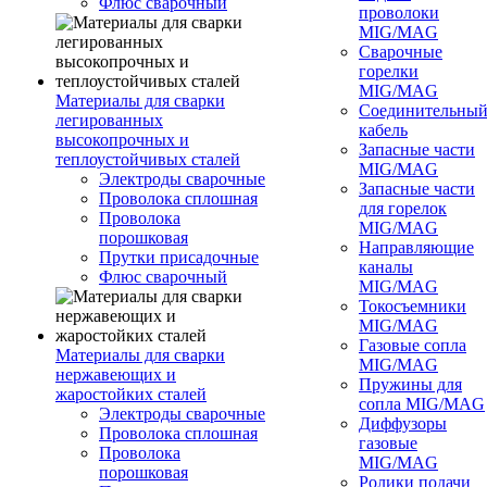
Флюс сварочный
проволоки
MIG/MAG
Сварочные
горелки
MIG/MAG
Материалы для сварки
Соединительны
легированных
кабель
высокопрочных и
Запасные части
теплоустойчивых сталей
MIG/MAG
Электроды сварочные
Запасные части
Проволока сплошная
для горелок
Проволока
MIG/MAG
порошковая
Направляющие
Прутки присадочные
каналы
Флюс сварочный
MIG/MAG
Токосъемники
MIG/MAG
Газовые сопла
Материалы для сварки
MIG/MAG
нержавеющих и
Пружины для
жаростойких сталей
сопла MIG/MAG
Электроды сварочные
Диффузоры
Проволока сплошная
газовые
Проволока
MIG/MAG
порошковая
Ролики подачи