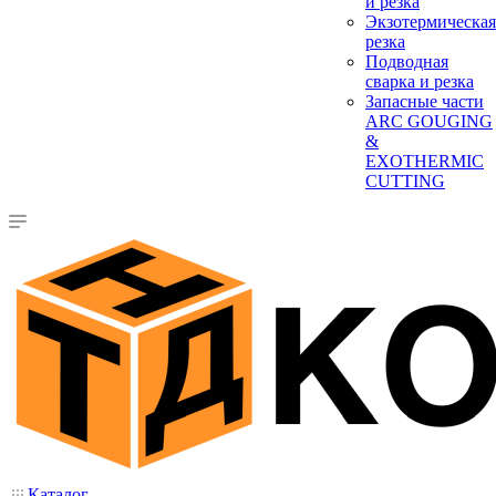
и резка
Экзотермическая
резка
Подводная
сварка и резка
Запасные части
ARC GOUGING
&
EXOTHERMIC
CUTTING
Каталог