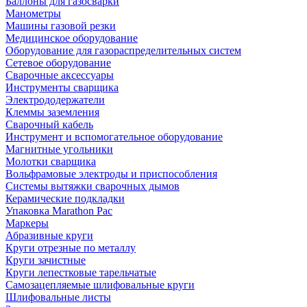
Баллоны для газосварки
Манометры
Машины газовой резки
Медицинское оборудование
Оборудование для газораспределительных систем
Сетевое оборудование
Сварочные аксессуары
Инструменты сварщика
Электрододержатели
Клеммы заземления
Сварочный кабель
Инструмент и вспомогательное оборудование
Магнитные угольники
Молотки сварщика
Вольфрамовые электроды и приспособления
Системы вытяжки сварочных дымов
Керамические подкладки
Упаковка Marathon Pac
Маркеры
Абразивные круги
Круги отрезные по металлу
Круги зачистные
Круги лепестковые тарельчатые
Самозацепляемые шлифовальные круги
Шлифовальные листы