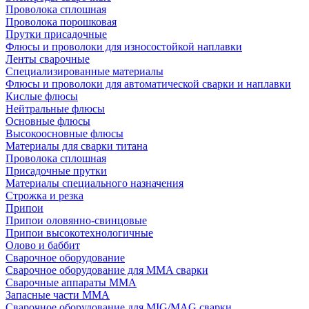
Проволока сплошная
Проволока порошковая
Прутки присадочные
Флюсы и проволоки для износостойкой наплавки
Ленты сварочные
Специализированные материалы
Флюсы и проволоки для автоматической сварки и наплавки
Кислые флюсы
Нейтральные флюсы
Основные флюсы
Высокоосновные флюсы
Материалы для сварки титана
Проволока сплошная
Присадочные прутки
Материалы специального назначения
Строжка и резка
Припои
Припои оловянно-свинцовые
Припои высокотехнологичные
Олово и баббит
Сварочное оборудование
Сварочное оборудование для MMA сварки
Сварочные аппараты MMA
Запасные части MMA
Сварочное оборудование для MIG/MAG сварки