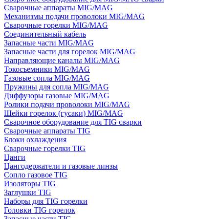
Сварочные аппараты MIG/MAG
Механизмы подачи проволоки MIG/MAG
Сварочные горелки MIG/MAG
Соединительный кабель
Запасные части MIG/MAG
Запасные части для горелок MIG/MAG
Направляющие каналы MIG/MAG
Токосъемники MIG/MAG
Газовые сопла MIG/MAG
Пружины для сопла MIG/MAG
Диффузоры газовые MIG/MAG
Ролики подачи проволоки MIG/MAG
Шейки горелок (гусаки) MIG/MAG
Сварочное оборудование для TIG сварки
Сварочные аппараты TIG
Блоки охлаждения
Сварочные горелки TIG
Цанги
Цангодержатели и газовые линзы
Сопло газовое TIG
Изоляторы TIG
Заглушки TIG
Наборы для TIG горелки
Головки TIG горелок
Запасные части TIG