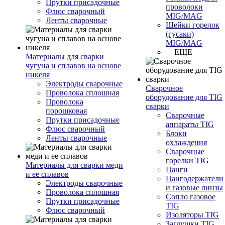
Прутки присадочные
проволоки
Флюс сварочный
MIG/MAG
Ленты сварочные
Шейки горелок
(гусаки)
MIG/MAG
+ ЕЩЕ
Материалы для сварки
чугуна и сплавов на основе
никеля
Электроды сварочные
Сварочное
Проволока сплошная
оборудование для TIG
Проволока
сварки
порошковая
Сварочные
Прутки присадочные
аппараты TIG
Флюс сварочный
Блоки
Ленты сварочные
охлаждения
Сварочные
горелки TIG
Материалы для сварки меди
Цанги
и ее сплавов
Цангодержатели
Электроды сварочные
и газовые линзы
Проволока сплошная
Сопло газовое
Прутки присадочные
TIG
Флюс сварочный
Изоляторы TIG
Заглушки TIG