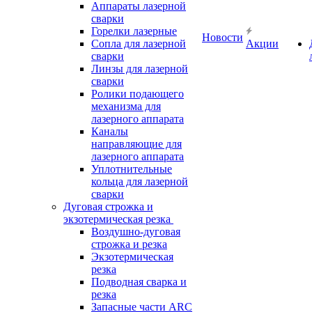
Аппараты лазерной
сварки
Горелки лазерные
Новости
Сопла для лазерной
Акции
сварки
Линзы для лазерной
сварки
Ролики подающего
механизма для
лазерного аппарата
Каналы
направляющие для
лазерного аппарата
Уплотнительные
кольца для лазерной
сварки
Дуговая строжка и
экзотермическая резка
Воздушно-дуговая
строжка и резка
Экзотермическая
резка
Подводная сварка и
резка
Запасные части ARC