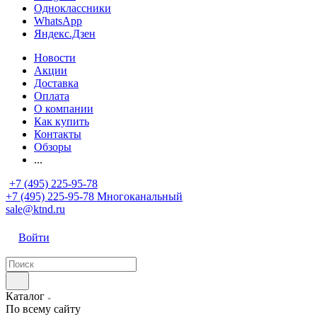
Одноклассники
WhatsApp
Яндекс.Дзен
Новости
Акции
Доставка
Оплата
О компании
Как купить
Контакты
Обзоры
...
+7 (495) 225-95-78
+7 (495) 225-95-78
Многоканальный
sale@ktnd.ru
Войти
Каталог
По всему сайту