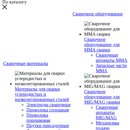
По каталогу
Сварочное оборудование
Сварочное
оборудование для
MMA сварки
Сварочные
аппараты MMA
Сварочные материалы
Запасные части
MMA
Материалы для сварки
Сварочное
углеродистых и
оборудование для
низколегированных сталей
MIG/MAG сварки
Электроды сварочные
Сварочные
Проволока сплошная
аппараты
Проволока
MIG/MAG
порошковая
Механизмы
Прутки присадочные
подачи