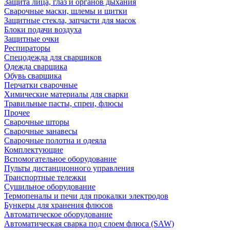
Защита лица, глаз и органов дыхания
Сварочные маски, шлемы и щитки
Защитные стекла, запчасти для масок
Блоки подачи воздуха
Защитные очки
Респираторы
Спецодежда для сварщиков
Одежда сварщика
Обувь сварщика
Перчатки сварочные
Химические материалы для сварки
Травильные пасты, спреи, флюсы
Прочее
Сварочные шторы
Сварочные занавесы
Сварочные полотна и одеяла
Комплектующие
Вспомогательное оборудование
Пульты дистанционного управления
Транспортные тележки
Сушильное оборудование
Термопеналы и печи для прокалки электродов
Бункеры для хранения флюсов
Автоматическое оборудование
Автоматическая сварка под слоем флюса (SAW)