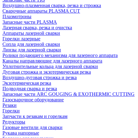
Воздушно-плазменная сварка, резка и строжка
Сварочные аппараты PLASMA CUT
Плазмотроны
Запасные части PLASMA
Лазерная сварка, резка и очистка
Аппараты лазерной сварки
Горелки лазерные
Сопла для лазерной сварки
Линзы для лазерной сварки
Ролики подающего механизма для лазерного аппарата
Каналы направляющие для лазерного аппарата
Уплотнительные кольца для лазерной сварки
Дуговая строжка и экзотермическая резка
Воздушно-дуговая строжка и резка
Экзотермическая резка
Подводная сварка и резка
Запасные части ARC GOUGING & EXOTHERMIC CUTTING
Газосварочное оборудование
Резаки
Горелки
Запчасти к резакам и горелкам
Редукторы
Газовые вентили для сварки
Рукава напорные