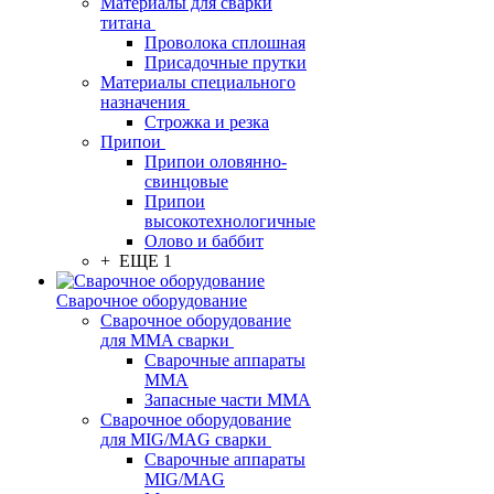
Материалы для сварки
титана
Проволока сплошная
Присадочные прутки
Материалы специального
назначения
Строжка и резка
Припои
Припои оловянно-
свинцовые
Припои
высокотехнологичные
Олово и баббит
+ ЕЩЕ 1
Сварочное оборудование
Сварочное оборудование
для MMA сварки
Сварочные аппараты
MMA
Запасные части MMA
Сварочное оборудование
для MIG/MAG сварки
Сварочные аппараты
MIG/MAG