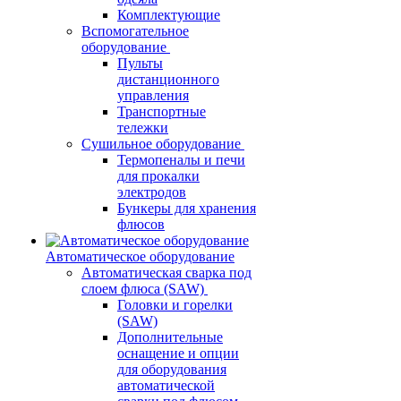
Комплектующие
Вспомогательное
оборудование
Пульты
дистанционного
управления
Транспортные
тележки
Сушильное оборудование
Термопеналы и печи
для прокалки
электродов
Бункеры для хранения
флюсов
Автоматическое оборудование
Автоматическая сварка под
слоем флюса (SAW)
Головки и горелки
(SAW)
Дополнительные
оснащение и опции
для оборудования
автоматической