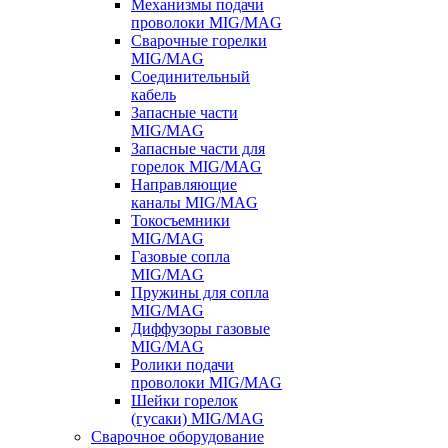
Механизмы подачи
проволоки MIG/MAG
Сварочные горелки
MIG/MAG
Соединительный
кабель
Запасные части
MIG/MAG
Запасные части для
горелок MIG/MAG
Направляющие
каналы MIG/MAG
Токосъемники
MIG/MAG
Газовые сопла
MIG/MAG
Пружины для сопла
MIG/MAG
Диффузоры газовые
MIG/MAG
Ролики подачи
проволоки MIG/MAG
Шейки горелок
(гусаки) MIG/MAG
Сварочное оборудование