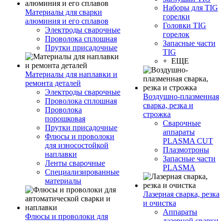
Наборы для TIG
Материалы для сварки
горелки
алюминия и его сплавов
Головки TIG
Электроды сварочные
горелок
Проволока сплошная
Запасные части
Прутки присадочные
TIG
+ ЕЩЕ
Материалы для наплавки и
ремонта деталей
Электроды сварочные
Воздушно-плазменная
Проволока сплошная
сварка, резка и
Проволока
строжка
порошковая
Сварочные
Прутки присадочные
аппараты
Флюсы и проволоки
PLASMA CUT
для износостойкой
Плазмотроны
наплавки
Запасные части
Ленты сварочные
PLASMA
Специализированные
материалы
Лазерная сварка, резка
и очистка
Аппараты
Флюсы и проволоки для
лазерной сварки