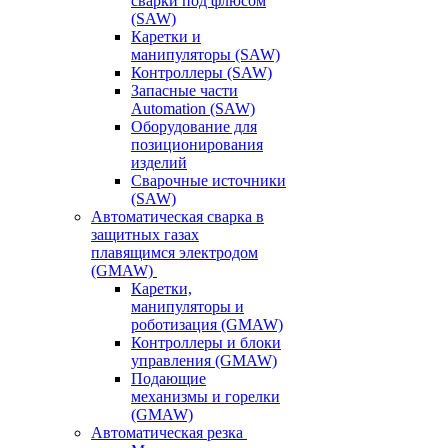
сварки под флюсом
(SAW)
Каретки и
манипуляторы (SAW)
Контроллеры (SAW)
Запасные части
Automation (SAW)
Оборудование для
позиционирования
изделий
Сварочные источники
(SAW)
Автоматическая сварка в
защитных газах
плавящимся электродом
(GMAW)
Каретки,
манипуляторы и
роботизация (GMAW)
Контроллеры и блоки
управления (GMAW)
Подающие
механизмы и горелки
(GMAW)
Автоматическая резка