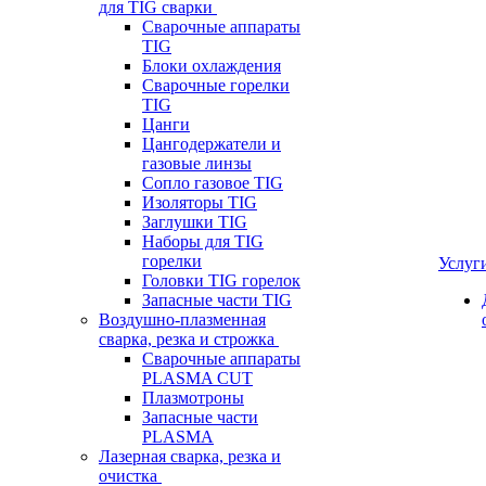
для TIG сварки
Сварочные аппараты
TIG
Блоки охлаждения
Сварочные горелки
TIG
Цанги
Цангодержатели и
газовые линзы
Сопло газовое TIG
Изоляторы TIG
Заглушки TIG
Наборы для TIG
горелки
Услуг
Головки TIG горелок
Запасные части TIG
Воздушно-плазменная
сварка, резка и строжка
Сварочные аппараты
PLASMA CUT
Плазмотроны
Запасные части
PLASMA
Лазерная сварка, резка и
очистка