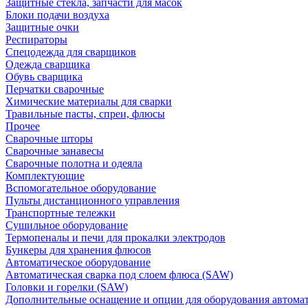
Защитные стекла, запчасти для масок
Блоки подачи воздуха
Защитные очки
Респираторы
Спецодежда для сварщиков
Одежда сварщика
Обувь сварщика
Перчатки сварочные
Химические материалы для сварки
Травильные пасты, спреи, флюсы
Прочее
Сварочные шторы
Сварочные занавесы
Сварочные полотна и одеяла
Комплектующие
Вспомогательное оборудование
Пульты дистанционного управления
Транспортные тележки
Сушильное оборудование
Термопеналы и печи для прокалки электродов
Бункеры для хранения флюсов
Автоматическое оборудование
Автоматическая сварка под слоем флюса (SAW)
Головки и горелки (SAW)
Дополнительные оснащение и опции для оборудования автома