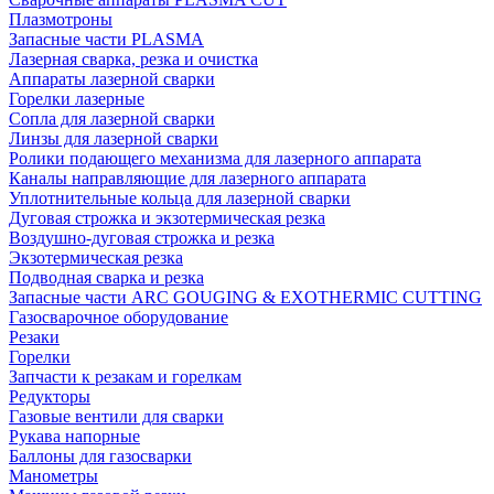
Плазмотроны
Запасные части PLASMA
Лазерная сварка, резка и очистка
Аппараты лазерной сварки
Горелки лазерные
Сопла для лазерной сварки
Линзы для лазерной сварки
Ролики подающего механизма для лазерного аппарата
Каналы направляющие для лазерного аппарата
Уплотнительные кольца для лазерной сварки
Дуговая строжка и экзотермическая резка
Воздушно-дуговая строжка и резка
Экзотермическая резка
Подводная сварка и резка
Запасные части ARC GOUGING & EXOTHERMIC CUTTING
Газосварочное оборудование
Резаки
Горелки
Запчасти к резакам и горелкам
Редукторы
Газовые вентили для сварки
Рукава напорные
Баллоны для газосварки
Манометры