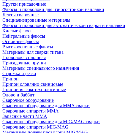
Прутки присадочные
Флюсы и проволоки для износостойкой наплавки
Ленты сварочные
Специализированные материалы
Флюсы и проволоки для автоматической сварки и наплавки
Кислые флюсы
Нейтральные флюсы
Основные флюсы
Высокоосновные флюсы
Материалы для сварки титана
Проволока сплошная
Присадочные прутки
Материалы специального назначения
Строжка и резка
Припои
Припои оловянно-свинцовые
Припои высокотехнологичные
Олово и баббит
Сварочное оборудование
Сварочное оборудование для MMA сварки
Сварочные аппараты MMA
Запасные части MMA
Сварочное оборудование для MIG/MAG сварки
Сварочные аппараты MIG/MAG
Механизмы подачи проволоки MIG/MAG