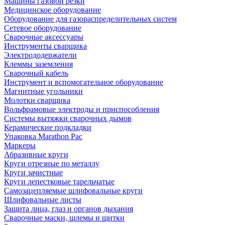
Машины газовой резки
Медицинское оборудование
Оборудование для газораспределительных систем
Сетевое оборудование
Сварочные аксессуары
Инструменты сварщика
Электрододержатели
Клеммы заземления
Сварочный кабель
Инструмент и вспомогательное оборудование
Магнитные угольники
Молотки сварщика
Вольфрамовые электроды и приспособления
Системы вытяжки сварочных дымов
Керамические подкладки
Упаковка Marathon Pac
Маркеры
Абразивные круги
Круги отрезные по металлу
Круги зачистные
Круги лепестковые тарельчатые
Самозацепляемые шлифовальные круги
Шлифовальные листы
Защита лица, глаз и органов дыхания
Сварочные маски, шлемы и щитки