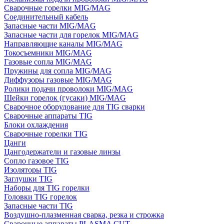
Сварочные горелки MIG/MAG
Соединительный кабель
Запасные части MIG/MAG
Запасные части для горелок MIG/MAG
Направляющие каналы MIG/MAG
Токосъемники MIG/MAG
Газовые сопла MIG/MAG
Пружины для сопла MIG/MAG
Диффузоры газовые MIG/MAG
Ролики подачи проволоки MIG/MAG
Шейки горелок (гусаки) MIG/MAG
Сварочное оборудование для TIG сварки
Сварочные аппараты TIG
Блоки охлаждения
Сварочные горелки TIG
Цанги
Цангодержатели и газовые линзы
Сопло газовое TIG
Изоляторы TIG
Заглушки TIG
Наборы для TIG горелки
Головки TIG горелок
Запасные части TIG
Воздушно-плазменная сварка, резка и строжка
Сварочные аппараты PLASMA CUT