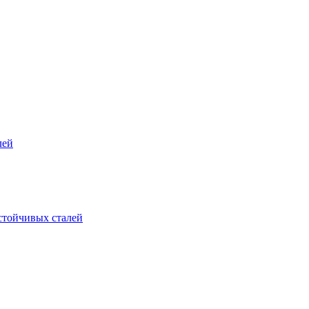
лей
стойчивых сталей