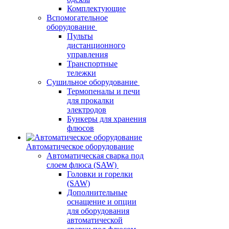
Комплектующие
Вспомогательное
оборудование
Пульты
дистанционного
управления
Транспортные
тележки
Сушильное оборудование
Термопеналы и печи
для прокалки
электродов
Бункеры для хранения
флюсов
Автоматическое оборудование
Автоматическая сварка под
слоем флюса (SAW)
Головки и горелки
(SAW)
Дополнительные
оснащение и опции
для оборудования
автоматической