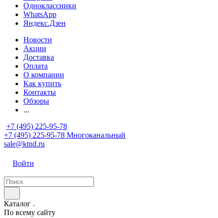
Одноклассники
WhatsApp
Яндекс.Дзен
Новости
Акции
Доставка
Оплата
О компании
Как купить
Контакты
Обзоры
...
+7 (495) 225-95-78
+7 (495) 225-95-78
Многоканальный
sale@ktnd.ru
Войти
Каталог
По всему сайту