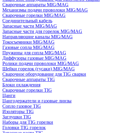
Сварочные аппараты MIG/MAG
Механизмы подачи проволоки MIG/MAG
Сварочные горелки MIG/MAG
Соединительный кабель
Запасные части MIG/MAG
Запасные части для горелок MIG/MAG
Направляющие каналы MIG/MAG
Токосъемники MIG/MAG
Газовые сопла MIG/MAG
Пружины для сопла MIG/MAG
Диффузоры газовые MIG/MAG
Ролики подачи проволоки MIG/MAG
Шейки горелок (гусаки) MIG/MAG
Сварочное оборудование для TIG сварки
Сварочные аппараты TIG
Блоки охлаждения
Сварочные горелки TIG
Цанги
Цангодержатели и газовые линзы
Сопло газовое TIG
Изоляторы TIG
Заглушки TIG
Наборы для TIG горелки
Головки TIG горелок
Запасные части TIG