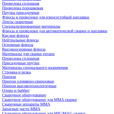
Проволока сплошная
Проволока порошковая
Прутки присадочные
Флюсы и проволоки для износостойкой наплавки
Ленты сварочные
Специализированные материалы
Флюсы и проволоки для автоматической сварки и наплавки
Кислые флюсы
Нейтральные флюсы
Основные флюсы
Высокоосновные флюсы
Материалы для сварки титана
Проволока сплошная
Присадочные прутки
Материалы специального назначения
Строжка и резка
Припои
Припои оловянно-свинцовые
Припои высокотехнологичные
Олово и баббит
Сварочное оборудование
Сварочное оборудование для MMA сварки
Сварочные аппараты MMA
Запасные части MMA
Сварочное оборудование для MIG/MAG сварки