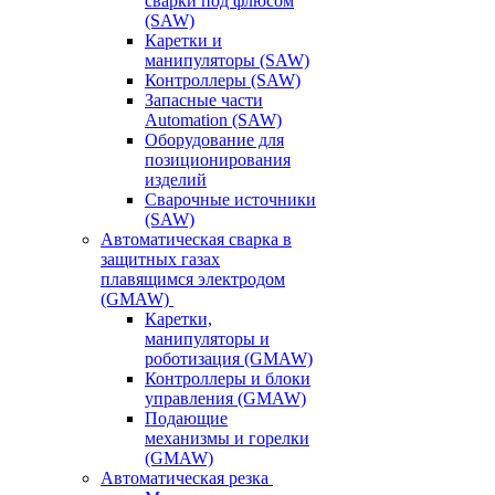
сварки под флюсом
(SAW)
Каретки и
манипуляторы (SAW)
Контроллеры (SAW)
Запасные части
Automation (SAW)
Оборудование для
позиционирования
изделий
Сварочные источники
(SAW)
Автоматическая сварка в
защитных газах
плавящимся электродом
(GMAW)
Каретки,
манипуляторы и
роботизация (GMAW)
Контроллеры и блоки
управления (GMAW)
Подающие
механизмы и горелки
(GMAW)
Автоматическая резка