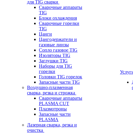
для TIG сварки
Сварочные аппараты
TIG
Блоки охлаждения
Сварочные горелки
TIG
Цанги
Цангодержатели и
газовые линзы
Сопло газовое TIG
Изоляторы TIG
Заглушки TIG
Наборы для TIG
горелки
Услуг
Головки TIG горелок
Запасные части TIG
Воздушно-плазменная
сварка, резка и строжка
Сварочные аппараты
PLASMA CUT
Плазмотроны
Запасные части
PLASMA
Лазерная сварка, резка и
очистка