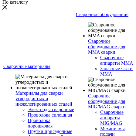
По каталогу
Сварочное оборудование
Сварочное
оборудование для
MMA сварки
Сварочные
аппараты MMA
Сварочные материалы
Запасные части
MMA
Материалы для сварки
Сварочное
углеродистых и
оборудование для
низколегированных сталей
MIG/MAG сварки
Электроды сварочные
Сварочные
Проволока сплошная
аппараты
Проволока
MIG/MAG
порошковая
Механизмы
Прутки присадочные
подачи