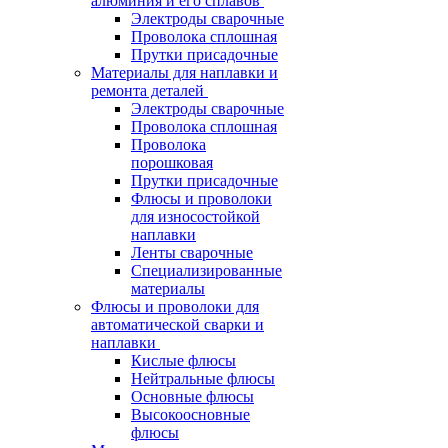
алюминия и его сплавов
Электроды сварочные
Проволока сплошная
Прутки присадочные
Материалы для наплавки и
ремонта деталей
Электроды сварочные
Проволока сплошная
Проволока
порошковая
Прутки присадочные
Флюсы и проволоки
для износостойкой
наплавки
Ленты сварочные
Специализированные
материалы
Флюсы и проволоки для
автоматической сварки и
наплавки
Кислые флюсы
Нейтральные флюсы
Основные флюсы
Высокоосновные
флюсы