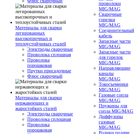
Флюс сварочный
проволоки
MIG/MAG
Сварочные
горелки
MIG/MAG
Материалы для сварки
Соединительны
легированных
кабель
высокопрочных и
Запасные части
теплоустойчивых сталей
MIG/MAG
Электроды сварочные
Запасные части
Проволока сплошная
для горелок
Проволока
MIG/MAG
порошковая
Направляющие
Прутки присадочные
каналы
Флюс сварочный
MIG/MAG
Токосъемники
MIG/MAG
Газовые сопла
Материалы для сварки
MIG/MAG
нержавеющих и
Пружины для
жаростойких сталей
сопла MIG/MAG
Электроды сварочные
Диффузоры
Проволока сплошная
газовые
Проволока
MIG/MAG
порошковая
Ролики подачи