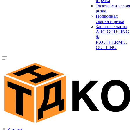
и резка
Экзотермическая
резка
Подводная
сварка и резка
Запасные части
ARC GOUGING
&
EXOTHERMIC
CUTTING
Каталог