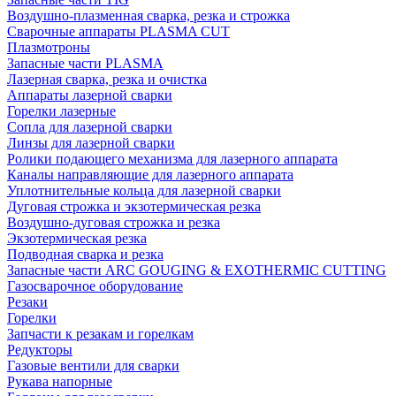
Воздушно-плазменная сварка, резка и строжка
Сварочные аппараты PLASMA CUT
Плазмотроны
Запасные части PLASMA
Лазерная сварка, резка и очистка
Аппараты лазерной сварки
Горелки лазерные
Сопла для лазерной сварки
Линзы для лазерной сварки
Ролики подающего механизма для лазерного аппарата
Каналы направляющие для лазерного аппарата
Уплотнительные кольца для лазерной сварки
Дуговая строжка и экзотермическая резка
Воздушно-дуговая строжка и резка
Экзотермическая резка
Подводная сварка и резка
Запасные части ARC GOUGING & EXOTHERMIC CUTTING
Газосварочное оборудование
Резаки
Горелки
Запчасти к резакам и горелкам
Редукторы
Газовые вентили для сварки
Рукава напорные