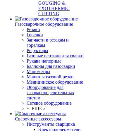
GOUGING &
EXOTHERMIC
CUTTING
Газосварочное оборудование
Резаки
Горелки
Запчасти к резакам и
горелкам
Редукторы
Газовые вентили для сварки
Рукава напорные
Баллоны для газосварки
Манометры
Машины газовой резки
Медицинское оборудование
Оборудование для
газораспределительных
систем
Сетевое оборудование
+ ЕЩЕ 2
Сварочные аксессуары
Инструменты сварщика
Электрододержатели