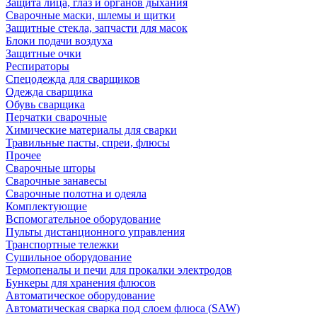
Защита лица, глаз и органов дыхания
Сварочные маски, шлемы и щитки
Защитные стекла, запчасти для масок
Блоки подачи воздуха
Защитные очки
Респираторы
Спецодежда для сварщиков
Одежда сварщика
Обувь сварщика
Перчатки сварочные
Химические материалы для сварки
Травильные пасты, спреи, флюсы
Прочее
Сварочные шторы
Сварочные занавесы
Сварочные полотна и одеяла
Комплектующие
Вспомогательное оборудование
Пульты дистанционного управления
Транспортные тележки
Сушильное оборудование
Термопеналы и печи для прокалки электродов
Бункеры для хранения флюсов
Автоматическое оборудование
Автоматическая сварка под слоем флюса (SAW)