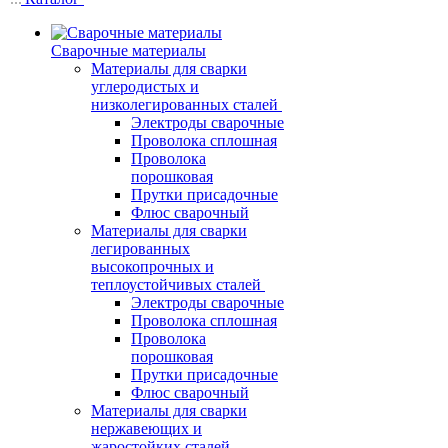
Сварочные материалы
Материалы для сварки
углеродистых и
низколегированных сталей
Электроды сварочные
Проволока сплошная
Проволока
порошковая
Прутки присадочные
Флюс сварочный
Материалы для сварки
легированных
высокопрочных и
теплоустойчивых сталей
Электроды сварочные
Проволока сплошная
Проволока
порошковая
Прутки присадочные
Флюс сварочный
Материалы для сварки
нержавеющих и
жаростойких сталей