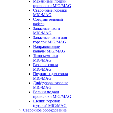
Механизмы подачи
проволоки MIG/MAG
Сварочные горелки
MIG/MAG
Соединительный
кабель
Запасные части
MIG/MAG
Запасные части для
горелок MIG/MAG
Направляющие
каналы MIG/MAG
Токосъемники
MIG/MAG
Газовые сопла
MIG/MAG
Пружины для сопла
MIG/MAG
Диффузоры газовые
MIG/MAG
Ролики подачи
проволоки MIG/MAG
Шейки горелок
(гусаки) MIG/MAG
Сварочное оборудование