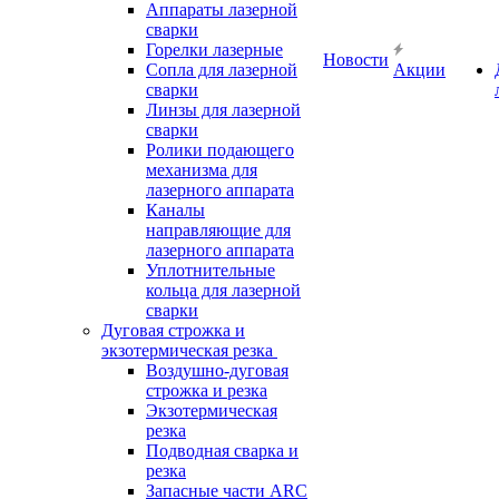
Аппараты лазерной
сварки
Горелки лазерные
Новости
Сопла для лазерной
Акции
сварки
Линзы для лазерной
сварки
Ролики подающего
механизма для
лазерного аппарата
Каналы
направляющие для
лазерного аппарата
Уплотнительные
кольца для лазерной
сварки
Дуговая строжка и
экзотермическая резка
Воздушно-дуговая
строжка и резка
Экзотермическая
резка
Подводная сварка и
резка
Запасные части ARC