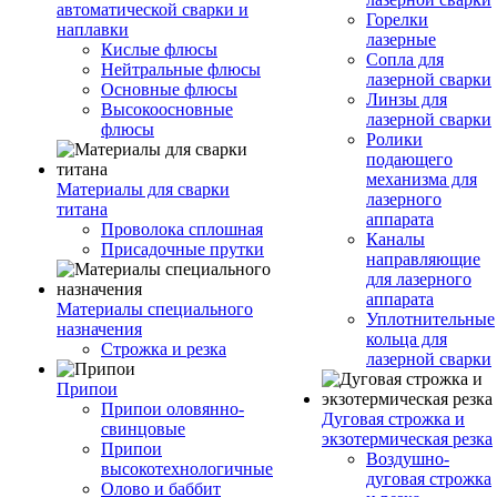
автоматической сварки и
Горелки
наплавки
лазерные
Кислые флюсы
Сопла для
Нейтральные флюсы
лазерной сварки
Основные флюсы
Линзы для
Высокоосновные
лазерной сварки
флюсы
Ролики
подающего
механизма для
Материалы для сварки
лазерного
титана
аппарата
Проволока сплошная
Каналы
Присадочные прутки
направляющие
для лазерного
аппарата
Материалы специального
Уплотнительные
назначения
кольца для
Строжка и резка
лазерной сварки
Припои
Припои оловянно-
Дуговая строжка и
свинцовые
экзотермическая резка
Припои
Воздушно-
высокотехнологичные
дуговая строжка
Олово и баббит