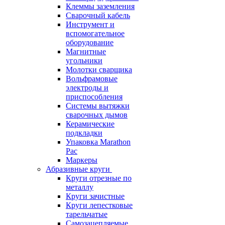
Клеммы заземления
Сварочный кабель
Инструмент и
вспомогательное
оборудование
Магнитные
угольники
Молотки сварщика
Вольфрамовые
электроды и
приспособления
Системы вытяжки
сварочных дымов
Керамические
подкладки
Упаковка Marathon
Pac
Маркеры
Абразивные круги
Круги отрезные по
металлу
Круги зачистные
Круги лепестковые
тарельчатые
Самозацепляемые