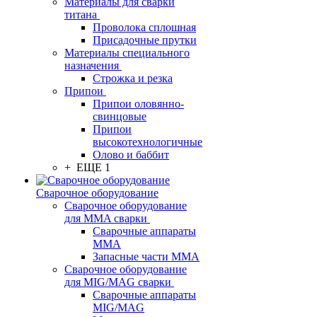
Материалы для сварки
титана
Проволока сплошная
Присадочные прутки
Материалы специального
назначения
Строжка и резка
Припои
Припои оловянно-
свинцовые
Припои
высокотехнологичные
Олово и баббит
+ ЕЩЕ 1
Сварочное оборудование
Сварочное оборудование
для MMA сварки
Сварочные аппараты
MMA
Запасные части MMA
Сварочное оборудование
для MIG/MAG сварки
Сварочные аппараты
MIG/MAG