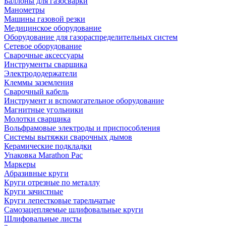
Баллоны для газосварки
Манометры
Машины газовой резки
Медицинское оборудование
Оборудование для газораспределительных систем
Сетевое оборудование
Сварочные аксессуары
Инструменты сварщика
Электрододержатели
Клеммы заземления
Сварочный кабель
Инструмент и вспомогательное оборудование
Магнитные угольники
Молотки сварщика
Вольфрамовые электроды и приспособления
Системы вытяжки сварочных дымов
Керамические подкладки
Упаковка Marathon Pac
Маркеры
Абразивные круги
Круги отрезные по металлу
Круги зачистные
Круги лепестковые тарельчатые
Самозацепляемые шлифовальные круги
Шлифовальные листы