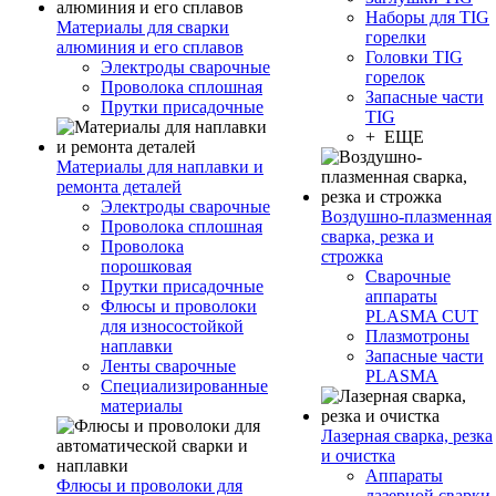
Наборы для TIG
Материалы для сварки
горелки
алюминия и его сплавов
Головки TIG
Электроды сварочные
горелок
Проволока сплошная
Запасные части
Прутки присадочные
TIG
+ ЕЩЕ
Материалы для наплавки и
ремонта деталей
Электроды сварочные
Воздушно-плазменная
Проволока сплошная
сварка, резка и
Проволока
строжка
порошковая
Сварочные
Прутки присадочные
аппараты
Флюсы и проволоки
PLASMA CUT
для износостойкой
Плазмотроны
наплавки
Запасные части
Ленты сварочные
PLASMA
Специализированные
материалы
Лазерная сварка, резка
и очистка
Аппараты
Флюсы и проволоки для
лазерной сварки