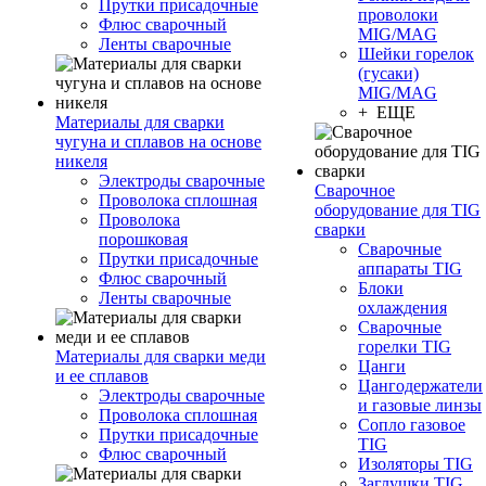
Прутки присадочные
проволоки
Флюс сварочный
MIG/MAG
Ленты сварочные
Шейки горелок
(гусаки)
MIG/MAG
+ ЕЩЕ
Материалы для сварки
чугуна и сплавов на основе
никеля
Электроды сварочные
Сварочное
Проволока сплошная
оборудование для TIG
Проволока
сварки
порошковая
Сварочные
Прутки присадочные
аппараты TIG
Флюс сварочный
Блоки
Ленты сварочные
охлаждения
Сварочные
горелки TIG
Материалы для сварки меди
Цанги
и ее сплавов
Цангодержатели
Электроды сварочные
и газовые линзы
Проволока сплошная
Сопло газовое
Прутки присадочные
TIG
Флюс сварочный
Изоляторы TIG
Заглушки TIG