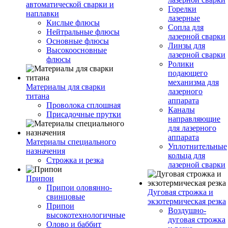
автоматической сварки и
Горелки
наплавки
лазерные
Кислые флюсы
Сопла для
Нейтральные флюсы
лазерной сварки
Основные флюсы
Линзы для
Высокоосновные
лазерной сварки
флюсы
Ролики
подающего
механизма для
Материалы для сварки
лазерного
титана
аппарата
Проволока сплошная
Каналы
Присадочные прутки
направляющие
для лазерного
аппарата
Материалы специального
Уплотнительные
назначения
кольца для
Строжка и резка
лазерной сварки
Припои
Припои оловянно-
Дуговая строжка и
свинцовые
экзотермическая резка
Припои
Воздушно-
высокотехнологичные
дуговая строжка
Олово и баббит