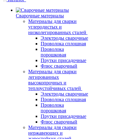
Сварочные материалы
Материалы для сварки
углеродистых и
низколегированных сталей
Электроды сварочные
Проволока сплошная
Проволока
порошковая
Прутки присадочные
Флюс сварочный
Материалы для сварки
легированных
высокопрочных и
теплоустойчивых сталей
Электроды сварочные
Проволока сплошная
Проволока
порошковая
Прутки присадочные
Флюс сварочный
Материалы для сварки
нержавеющих и
жаростойких сталей