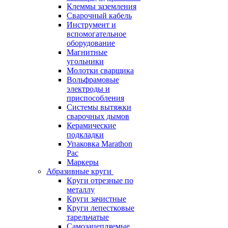
Клеммы заземления
Сварочный кабель
Инструмент и
вспомогательное
оборудование
Магнитные
угольники
Молотки сварщика
Вольфрамовые
электроды и
приспособления
Системы вытяжки
сварочных дымов
Керамические
подкладки
Упаковка Marathon
Pac
Маркеры
Абразивные круги
Круги отрезные по
металлу
Круги зачистные
Круги лепестковые
тарельчатые
Самозацепляемые