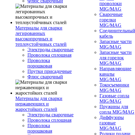
Флюс сварочный
проволоки
MIG/MAG
Сварочные
горелки
MIG/MAG
Материалы для сварки
Соединительны
легированных
кабель
высокопрочных и
Запасные части
теплоустойчивых сталей
MIG/MAG
Электроды сварочные
Запасные части
Проволока сплошная
для горелок
Проволока
MIG/MAG
порошковая
Направляющие
Прутки присадочные
каналы
Флюс сварочный
MIG/MAG
Токосъемники
MIG/MAG
Газовые сопла
Материалы для сварки
MIG/MAG
нержавеющих и
Пружины для
жаростойких сталей
сопла MIG/MAG
Электроды сварочные
Диффузоры
Проволока сплошная
газовые
Проволока
MIG/MAG
порошковая
Ролики подачи