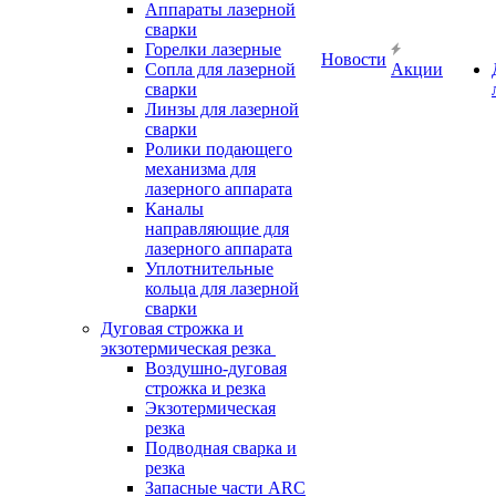
Аппараты лазерной
сварки
Горелки лазерные
Новости
Сопла для лазерной
Акции
сварки
Линзы для лазерной
сварки
Ролики подающего
механизма для
лазерного аппарата
Каналы
направляющие для
лазерного аппарата
Уплотнительные
кольца для лазерной
сварки
Дуговая строжка и
экзотермическая резка
Воздушно-дуговая
строжка и резка
Экзотермическая
резка
Подводная сварка и
резка
Запасные части ARC