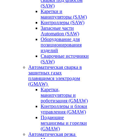
сварки под флюсом
(SAW)
Каретки и
манипуляторы (SAW)
Контроллеры (SAW)
Запасные части
Automation (SAW)
Оборудование для
позиционирования
изделий
Сварочные источники
(SAW)
Автоматическая сварка в
защитных газах
плавящимся электродом
(GMAW)
Каретки,
манипуляторы и
роботизация (GMAW)
Контроллеры и блоки
управления (GMAW)
Подающие
механизмы и горелки
(GMAW)
Автоматическая резка