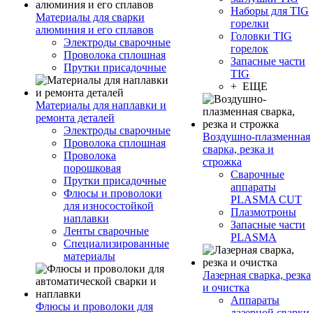
Наборы для TIG
Материалы для сварки
горелки
алюминия и его сплавов
Головки TIG
Электроды сварочные
горелок
Проволока сплошная
Запасные части
Прутки присадочные
TIG
+ ЕЩЕ
Материалы для наплавки и
ремонта деталей
Электроды сварочные
Воздушно-плазменная
Проволока сплошная
сварка, резка и
Проволока
строжка
порошковая
Сварочные
Прутки присадочные
аппараты
Флюсы и проволоки
PLASMA CUT
для износостойкой
Плазмотроны
наплавки
Запасные части
Ленты сварочные
PLASMA
Специализированные
материалы
Лазерная сварка, резка
и очистка
Аппараты
Флюсы и проволоки для
лазерной сварки