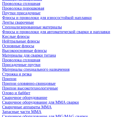
Проволока сплошная
Проволока порошковая
Прутки присадочные
Флюсы и проволоки для износостойкой наплавки
Ленты сварочные
Специализированные материалы
Флюсы и проволоки для автоматической сварки и наплавки
Кислые флюсы
Нейтральные флюсы
Основные флюсы
Высокоосновные флюсы
Материалы для сварки титана
Проволока сплошная
Присадочные прутки
Материалы специального назначения
Строжка и резка
Припои
Припои оловянно-свинцовые
Припои высокотехнологичные
Олово и баббит
Сварочное оборудование
Сварочное оборудование для MMA сварки
Сварочные аппараты MMA
Запасные части MMA
Сварочное оборудование для MIG/MAG сварки