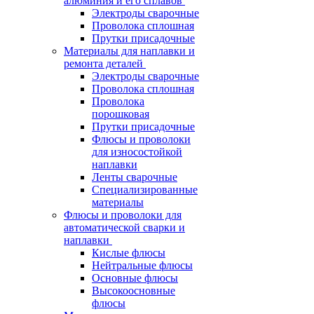
алюминия и его сплавов
Электроды сварочные
Проволока сплошная
Прутки присадочные
Материалы для наплавки и
ремонта деталей
Электроды сварочные
Проволока сплошная
Проволока
порошковая
Прутки присадочные
Флюсы и проволоки
для износостойкой
наплавки
Ленты сварочные
Специализированные
материалы
Флюсы и проволоки для
автоматической сварки и
наплавки
Кислые флюсы
Нейтральные флюсы
Основные флюсы
Высокоосновные
флюсы