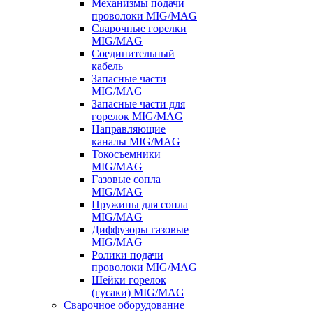
Механизмы подачи
проволоки MIG/MAG
Сварочные горелки
MIG/MAG
Соединительный
кабель
Запасные части
MIG/MAG
Запасные части для
горелок MIG/MAG
Направляющие
каналы MIG/MAG
Токосъемники
MIG/MAG
Газовые сопла
MIG/MAG
Пружины для сопла
MIG/MAG
Диффузоры газовые
MIG/MAG
Ролики подачи
проволоки MIG/MAG
Шейки горелок
(гусаки) MIG/MAG
Сварочное оборудование