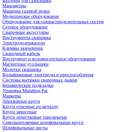
Баллоны для газосварки
Манометры
Машины газовой резки
Медицинское оборудование
Оборудование для газораспределительных систем
Сетевое оборудование
Сварочные аксессуары
Инструменты сварщика
Электрододержатели
Клеммы заземления
Сварочный кабель
Инструмент и вспомогательное оборудование
Магнитные угольники
Молотки сварщика
Вольфрамовые электроды и приспособления
Системы вытяжки сварочных дымов
Керамические подкладки
Упаковка Marathon Pac
Маркеры
Абразивные круги
Круги отрезные по металлу
Круги зачистные
Круги лепестковые тарельчатые
Самозацепляемые шлифовальные круги
Шлифовальные листы