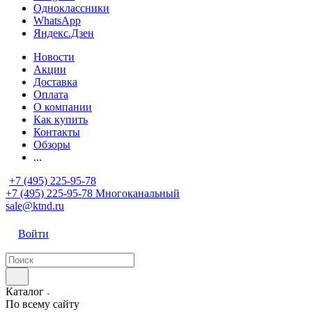
Одноклассники
WhatsApp
Яндекс.Дзен
Новости
Акции
Доставка
Оплата
О компании
Как купить
Контакты
Обзоры
...
+7 (495) 225-95-78
+7 (495) 225-95-78
Многоканальный
sale@ktnd.ru
Войти
Каталог
По всему сайту