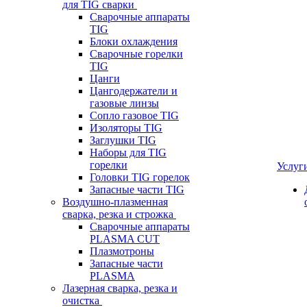
для TIG сварки
Сварочные аппараты
TIG
Блоки охлаждения
Сварочные горелки
TIG
Цанги
Цангодержатели и
газовые линзы
Сопло газовое TIG
Изоляторы TIG
Заглушки TIG
Наборы для TIG
горелки
Услуг
Головки TIG горелок
Запасные части TIG
Воздушно-плазменная
сварка, резка и строжка
Сварочные аппараты
PLASMA CUT
Плазмотроны
Запасные части
PLASMA
Лазерная сварка, резка и
очистка