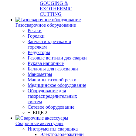
GOUGING &
EXOTHERMIC
CUTTING
Газосварочное оборудование
Резаки
Горелки
Запчасти к резакам и
горелкам
Редукторы
Газовые вентили для сварки
Рукава напорные
Баллоны для газосварки
Манометры
Машины газовой резки
Медицинское оборудование
Оборудование для
газораспределительных
систем
Сетевое оборудование
+ ЕЩЕ 2
Сварочные аксессуары
Инструменты сварщика
Электрододержатели