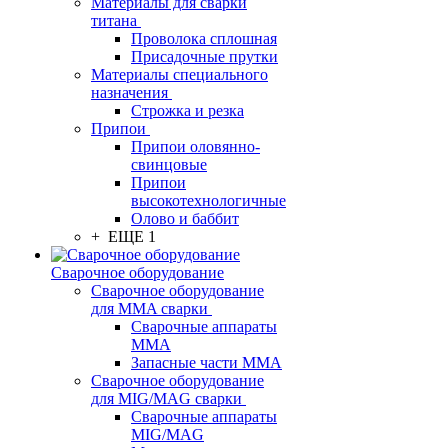
Материалы для сварки
титана
Проволока сплошная
Присадочные прутки
Материалы специального
назначения
Строжка и резка
Припои
Припои оловянно-
свинцовые
Припои
высокотехнологичные
Олово и баббит
+ ЕЩЕ 1
Сварочное оборудование
Сварочное оборудование
для MMA сварки
Сварочные аппараты
MMA
Запасные части MMA
Сварочное оборудование
для MIG/MAG сварки
Сварочные аппараты
MIG/MAG