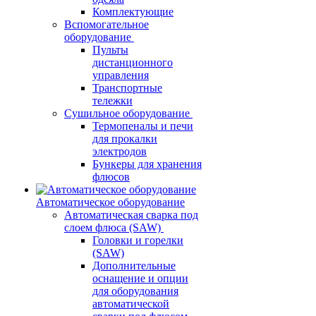
Комплектующие
Вспомогательное
оборудование
Пульты
дистанционного
управления
Транспортные
тележки
Сушильное оборудование
Термопеналы и печи
для прокалки
электродов
Бункеры для хранения
флюсов
Автоматическое оборудование
Автоматическая сварка под
слоем флюса (SAW)
Головки и горелки
(SAW)
Дополнительные
оснащение и опции
для оборудования
автоматической