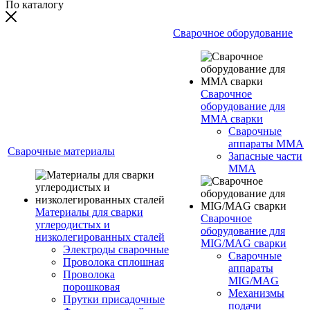
По каталогу
Сварочное оборудование
Сварочное
оборудование для
MMA сварки
Сварочные
аппараты MMA
Сварочные материалы
Запасные части
MMA
Материалы для сварки
Сварочное
углеродистых и
оборудование для
низколегированных сталей
MIG/MAG сварки
Электроды сварочные
Сварочные
Проволока сплошная
аппараты
Проволока
MIG/MAG
порошковая
Механизмы
Прутки присадочные
подачи