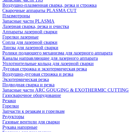
Воздушно-плазменная сварка, резка и строжка
Сварочные аппараты PLASMA CUT
Плазмотроны
Запасные части PLASMA
Лазерная сварка, резка и очистка
Аппараты лазерной сварки
Горелки лазерные
Сопла для лазерной сварки
Линзы для лазерной сварки
Ролики подающего механизма для лазерного аппарата
Каналы направляющие для лазерного аппарата
Уплотнительные кольца для лазерной сварки
Дуговая строжка и экзотермическая резка
Воздушно-дуговая строжка и резка
Экзотермическая резка
Подводная сварка и резка
Запасные части ARC GOUGING & EXOTHERMIC CUTTING
Газосварочное оборудование
Резаки
Горелки
Запчасти к резакам и горелкам
Редукторы
Газовые вентили для сварки
Рукава напорные