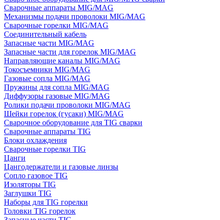
Сварочные аппараты MIG/MAG
Механизмы подачи проволоки MIG/MAG
Сварочные горелки MIG/MAG
Соединительный кабель
Запасные части MIG/MAG
Запасные части для горелок MIG/MAG
Направляющие каналы MIG/MAG
Токосъемники MIG/MAG
Газовые сопла MIG/MAG
Пружины для сопла MIG/MAG
Диффузоры газовые MIG/MAG
Ролики подачи проволоки MIG/MAG
Шейки горелок (гусаки) MIG/MAG
Сварочное оборудование для TIG сварки
Сварочные аппараты TIG
Блоки охлаждения
Сварочные горелки TIG
Цанги
Цангодержатели и газовые линзы
Сопло газовое TIG
Изоляторы TIG
Заглушки TIG
Наборы для TIG горелки
Головки TIG горелок
Запасные части TIG