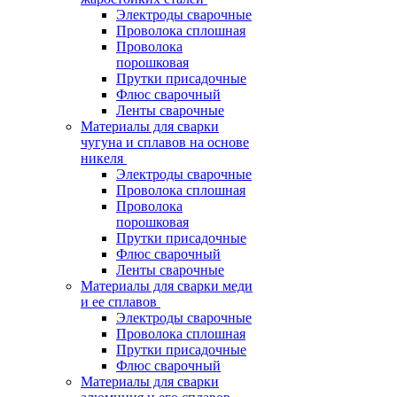
Электроды сварочные
Проволока сплошная
Проволока
порошковая
Прутки присадочные
Флюс сварочный
Ленты сварочные
Материалы для сварки
чугуна и сплавов на основе
никеля
Электроды сварочные
Проволока сплошная
Проволока
порошковая
Прутки присадочные
Флюс сварочный
Ленты сварочные
Материалы для сварки меди
и ее сплавов
Электроды сварочные
Проволока сплошная
Прутки присадочные
Флюс сварочный
Материалы для сварки