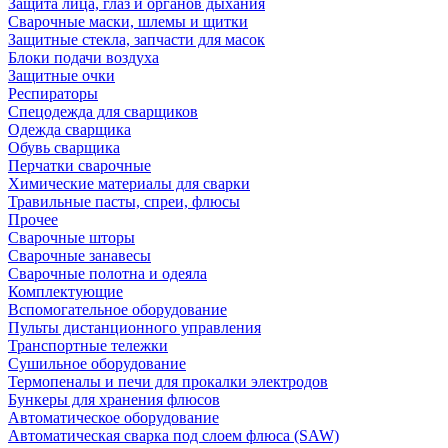
Защита лица, глаз и органов дыхания
Сварочные маски, шлемы и щитки
Защитные стекла, запчасти для масок
Блоки подачи воздуха
Защитные очки
Респираторы
Спецодежда для сварщиков
Одежда сварщика
Обувь сварщика
Перчатки сварочные
Химические материалы для сварки
Травильные пасты, спреи, флюсы
Прочее
Сварочные шторы
Сварочные занавесы
Сварочные полотна и одеяла
Комплектующие
Вспомогательное оборудование
Пульты дистанционного управления
Транспортные тележки
Сушильное оборудование
Термопеналы и печи для прокалки электродов
Бункеры для хранения флюсов
Автоматическое оборудование
Автоматическая сварка под слоем флюса (SAW)