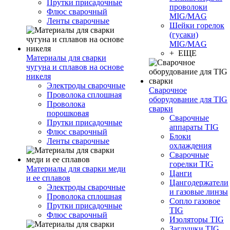
Прутки присадочные
проволоки
Флюс сварочный
MIG/MAG
Ленты сварочные
Шейки горелок
(гусаки)
MIG/MAG
+ ЕЩЕ
Материалы для сварки
чугуна и сплавов на основе
никеля
Электроды сварочные
Сварочное
Проволока сплошная
оборудование для TIG
Проволока
сварки
порошковая
Сварочные
Прутки присадочные
аппараты TIG
Флюс сварочный
Блоки
Ленты сварочные
охлаждения
Сварочные
горелки TIG
Материалы для сварки меди
Цанги
и ее сплавов
Цангодержатели
Электроды сварочные
и газовые линзы
Проволока сплошная
Сопло газовое
Прутки присадочные
TIG
Флюс сварочный
Изоляторы TIG
Заглушки TIG