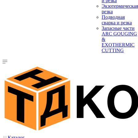
и резка
Экзотермическая
резка
Подводная
сварка и резка
Запасные части
ARC GOUGING
&
EXOTHERMIC
CUTTING
Каталог