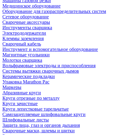
Машины газовой резки
Медицинское оборудование
Оборудование для газораспределительных систем
Сетевое оборудование
Сварочные аксессуары
Инструменты сварщика
Электрододержатели
Клеммы заземления
Сварочный кабель
Инструмент и вспомогательное оборудование
Магнитные угольники
Молотки сварщика
Вольфрамовые электроды и приспособления
Системы вытяжки сварочных дымов
Керамические подкладки
Упаковка Marathon Pac
Маркеры
Абразивные круги
Круги отрезные по металлу
Круги зачистные
Круги лепестковые тарельчатые
Самозацепляемые шлифовальные круги
Шлифовальные листы
Защита лица, глаз и органов дыхания
Сварочные маски, шлемы и щитки