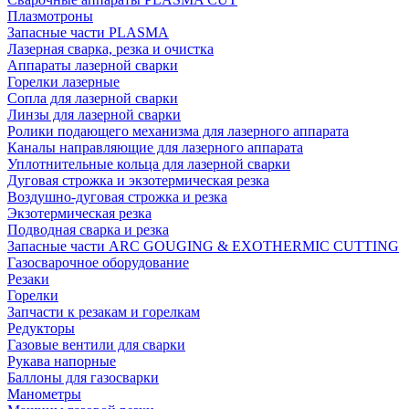
Плазмотроны
Запасные части PLASMA
Лазерная сварка, резка и очистка
Аппараты лазерной сварки
Горелки лазерные
Сопла для лазерной сварки
Линзы для лазерной сварки
Ролики подающего механизма для лазерного аппарата
Каналы направляющие для лазерного аппарата
Уплотнительные кольца для лазерной сварки
Дуговая строжка и экзотермическая резка
Воздушно-дуговая строжка и резка
Экзотермическая резка
Подводная сварка и резка
Запасные части ARC GOUGING & EXOTHERMIC CUTTING
Газосварочное оборудование
Резаки
Горелки
Запчасти к резакам и горелкам
Редукторы
Газовые вентили для сварки
Рукава напорные
Баллоны для газосварки
Манометры