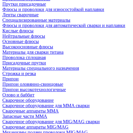
Прутки присадочные
Флюсы и проволоки для износостойкой наплавки
Ленты сварочные
Специализированные материалы
Флюсы и проволоки для автоматической сварки и наплавки
Кислые флюсы
Нейтральные флюсы
Основные флюсы
Высокоосновные флюсы
Материалы для сварки титана
Проволока сплошная
Присадочные прутки
Материалы специального назначения
Строжка и резка
Припои
Припои оловянно-свинцовые
Припои высокотехнологичные
Олово и баббит
Сварочное оборудование
Сварочное оборудование для MMA сварки
Сварочные аппараты MMA
Запасные части MMA
Сварочное оборудование для MIG/MAG сварки
Сварочные аппараты MIG/MAG
Механизмы подачи проволоки MIG/MAG