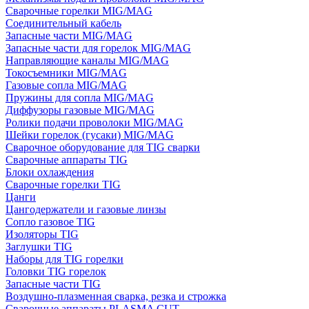
Сварочные горелки MIG/MAG
Соединительный кабель
Запасные части MIG/MAG
Запасные части для горелок MIG/MAG
Направляющие каналы MIG/MAG
Токосъемники MIG/MAG
Газовые сопла MIG/MAG
Пружины для сопла MIG/MAG
Диффузоры газовые MIG/MAG
Ролики подачи проволоки MIG/MAG
Шейки горелок (гусаки) MIG/MAG
Сварочное оборудование для TIG сварки
Сварочные аппараты TIG
Блоки охлаждения
Сварочные горелки TIG
Цанги
Цангодержатели и газовые линзы
Сопло газовое TIG
Изоляторы TIG
Заглушки TIG
Наборы для TIG горелки
Головки TIG горелок
Запасные части TIG
Воздушно-плазменная сварка, резка и строжка
Сварочные аппараты PLASMA CUT