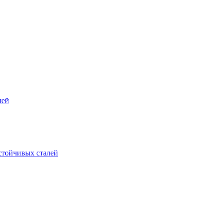
лей
стойчивых сталей