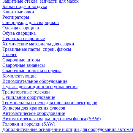
Защитные стекла, запчасти для масок
Блоки подачи воздуха
Защитные очки
Респираторы
Спецодежда для сварщиков
Одежда сварщика
Обувь сварщика
Перчатки сварочные
Химические материалы для сварки
Травильные пасты, спреи, флюсы
Прочее
Сварочные шторы
Сварочные занавесы
Сварочные полотна и одеяла
Комплектующие
Вспомогательное оборудование
Пульты дистанционного управления
Транспортные тележки
Сушильное оборудование
Термопеналы и печи для прокалки электродов
Бункеры для хранения флюсов
Автоматическое оборудование
Автоматическая сварка под слоем флюса (SAW)
Головки и горелки (SAW)
Дополнительные оснащение и опции для оборудования автома