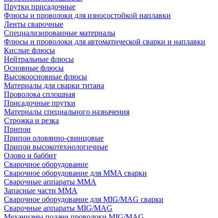
Прутки присадочные
Флюсы и проволоки для износостойкой наплавки
Ленты сварочные
Специализированные материалы
Флюсы и проволоки для автоматической сварки и наплавки
Кислые флюсы
Нейтральные флюсы
Основные флюсы
Высокоосновные флюсы
Материалы для сварки титана
Проволока сплошная
Присадочные прутки
Материалы специального назначения
Строжка и резка
Припои
Припои оловянно-свинцовые
Припои высокотехнологичные
Олово и баббит
Сварочное оборудование
Сварочное оборудование для MMA сварки
Сварочные аппараты MMA
Запасные части MMA
Сварочное оборудование для MIG/MAG сварки
Сварочные аппараты MIG/MAG
Механизмы подачи проволоки MIG/MAG