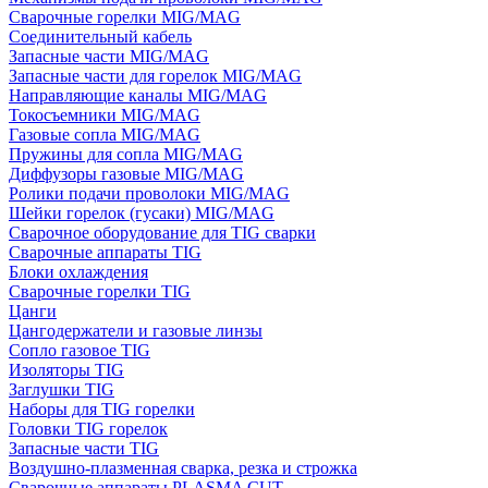
Сварочные горелки MIG/MAG
Соединительный кабель
Запасные части MIG/MAG
Запасные части для горелок MIG/MAG
Направляющие каналы MIG/MAG
Токосъемники MIG/MAG
Газовые сопла MIG/MAG
Пружины для сопла MIG/MAG
Диффузоры газовые MIG/MAG
Ролики подачи проволоки MIG/MAG
Шейки горелок (гусаки) MIG/MAG
Сварочное оборудование для TIG сварки
Сварочные аппараты TIG
Блоки охлаждения
Сварочные горелки TIG
Цанги
Цангодержатели и газовые линзы
Сопло газовое TIG
Изоляторы TIG
Заглушки TIG
Наборы для TIG горелки
Головки TIG горелок
Запасные части TIG
Воздушно-плазменная сварка, резка и строжка
Сварочные аппараты PLASMA CUT