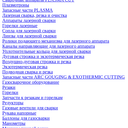
Плазмотроны
Запасные части PLASMA
Лазерная сварка, резка и очистка
Аппараты лазерной сварки
Горелки лазерные
Сопла для лазерной сварки
Линзы для лазерной сварки
Ролики подающего механизма для лазерного аппарата
Каналы направляющие для лазерного аппарата
Уплотнительные кольца для лазерной сварки
Дуговая строжка и экзотермическая резка
Воздушно-дуговая строжка и резка
Экзотермическая резка
Подводная сварка и резка
Запасные части ARC GOUGING & EXOTHERMIC CUTTING
Газосварочное оборудование
Резаки
Горелки
Запчасти к резакам и горелкам
Редукторы
Газовые вентили для сварки
Рукава напорные
Баллоны для газосварки
Манометры