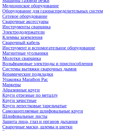
Машины газовой резки
Медицинское оборудование
Оборудование для газораспределительных систем
Сетевое оборудование
Сварочные аксессуары
Инструменты сварщика
Электрододержатели
Клеммы заземления
Сварочный кабель
Инструмент и вспомогательное оборудование
Магнитные угольники
Молотки сварщика
Вольфрамовые электроды и приспособления
Системы вытяжки сварочных дымов
Керамические подкладки
Упаковка Marathon Pac
Маркеры
Абразивные круги
Круги отрезные по металлу
Круги зачистные
Круги лепестковые тарельчатые
Самозацепляемые шлифовальные круги
Шлифовальные листы
Защита лица, глаз и органов дыхания
Сварочные маски, шлемы и щитки