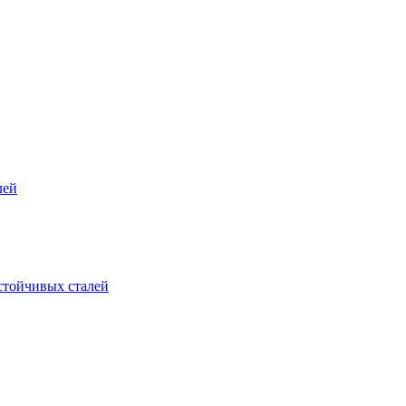
лей
стойчивых сталей