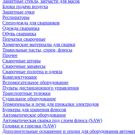
Защитные стекла, запчасти для масок
Блоки подачи воздуха
Защитные очки
Респираторы
Спецодежда для сварщиков
Одежда сварщика
Обувь сварщика
Перчатки сварочные
Химические материалы для сварки
Травильные пасты, спреи, флюсы
Прочее
Сварочные шторы
Сварочные занавесы
Сварочные полотна и одеяла
Комплектующие
Вспомогательное оборудование
Пульты дистанционного управления
Транспортные тележки
Сушильное оборудование
Термопеналы и печи для прокалки электродов
Бункеры для хранения флюсов
Автоматическое оборудование
Автоматическая сварка под слоем флюса (SAW)
Головки и горелки (SAW)
Дополнительные оснащение и опции для оборудования автома