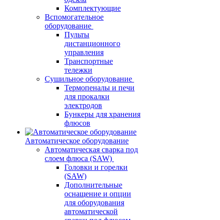
Комплектующие
Вспомогательное
оборудование
Пульты
дистанционного
управления
Транспортные
тележки
Сушильное оборудование
Термопеналы и печи
для прокалки
электродов
Бункеры для хранения
флюсов
Автоматическое оборудование
Автоматическая сварка под
слоем флюса (SAW)
Головки и горелки
(SAW)
Дополнительные
оснащение и опции
для оборудования
автоматической