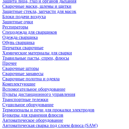
Защита лица, глаз и органов дыхания
Сварочные маски, шлемы и щитки
Защитные стекла, запчасти для масок
Блоки подачи воздуха
Защитные очки
Респираторы
Спецодежда для сварщиков
Одежда сварщика
Обувь сварщика
Перчатки сварочные
Химические материалы для сварки
Травильные пасты, спреи, флюсы
Прочее
Сварочные шторы
Сварочные занавесы
Сварочные полотна и одеяла
Комплектующие
Вспомогательное оборудование
Пульты дистанционного управления
Транспортные тележки
Сушильное оборудование
Термопеналы и печи для прокалки электродов
Бункеры для хранения флюсов
Автоматическое оборудование
Автоматическая сварка под слоем флюса (SAW)