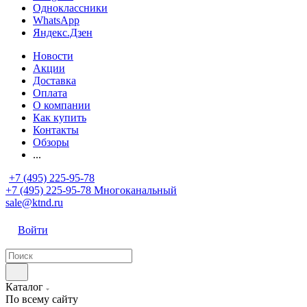
Одноклассники
WhatsApp
Яндекс.Дзен
Новости
Акции
Доставка
Оплата
О компании
Как купить
Контакты
Обзоры
...
+7 (495) 225-95-78
+7 (495) 225-95-78
Многоканальный
sale@ktnd.ru
Войти
Каталог
По всему сайту