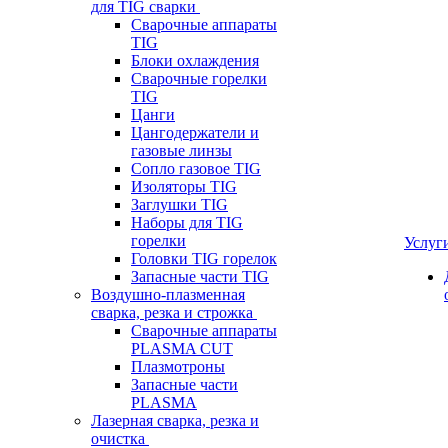
для TIG сварки
Сварочные аппараты
TIG
Блоки охлаждения
Сварочные горелки
TIG
Цанги
Цангодержатели и
газовые линзы
Сопло газовое TIG
Изоляторы TIG
Заглушки TIG
Наборы для TIG
горелки
Услуг
Головки TIG горелок
Запасные части TIG
Воздушно-плазменная
сварка, резка и строжка
Сварочные аппараты
PLASMA CUT
Плазмотроны
Запасные части
PLASMA
Лазерная сварка, резка и
очистка