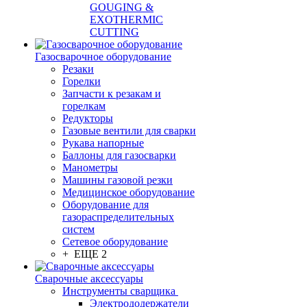
GOUGING &
EXOTHERMIC
CUTTING
Газосварочное оборудование
Резаки
Горелки
Запчасти к резакам и
горелкам
Редукторы
Газовые вентили для сварки
Рукава напорные
Баллоны для газосварки
Манометры
Машины газовой резки
Медицинское оборудование
Оборудование для
газораспределительных
систем
Сетевое оборудование
+ ЕЩЕ 2
Сварочные аксессуары
Инструменты сварщика
Электрододержатели