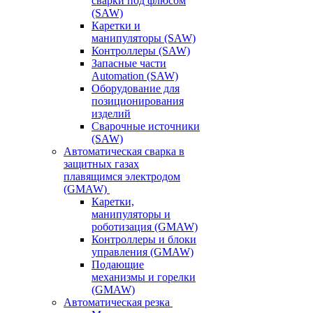
сварки под флюсом
(SAW)
Каретки и
манипуляторы (SAW)
Контроллеры (SAW)
Запасные части
Automation (SAW)
Оборудование для
позиционирования
изделий
Сварочные источники
(SAW)
Автоматическая сварка в
защитных газах
плавящимся электродом
(GMAW)
Каретки,
манипуляторы и
роботизация (GMAW)
Контроллеры и блоки
управления (GMAW)
Подающие
механизмы и горелки
(GMAW)
Автоматическая резка