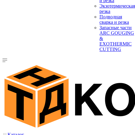
и резка
Экзотермическая
резка
Подводная
сварка и резка
Запасные части
ARC GOUGING
&
EXOTHERMIC
CUTTING
Каталог