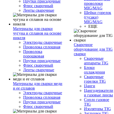
Прутки присадочные
проволоки
Флюс сварочный
MIG/MAG
Ленты сварочные
Шейки горелок
(гусаки)
MIG/MAG
+ ЕЩЕ
Материалы для сварки
чугуна и сплавов на основе
никеля
Электроды сварочные
Сварочное
Проволока сплошная
оборудование для TIG
Проволока
сварки
порошковая
Сварочные
Прутки присадочные
аппараты TIG
Флюс сварочный
Блоки
Ленты сварочные
охлаждения
Сварочные
горелки TIG
Материалы для сварки меди
Цанги
и ее сплавов
Цангодержатели
Электроды сварочные
и газовые линзы
Проволока сплошная
Сопло газовое
Прутки присадочные
TIG
Флюс сварочный
Изоляторы TIG
Заглушки TIG