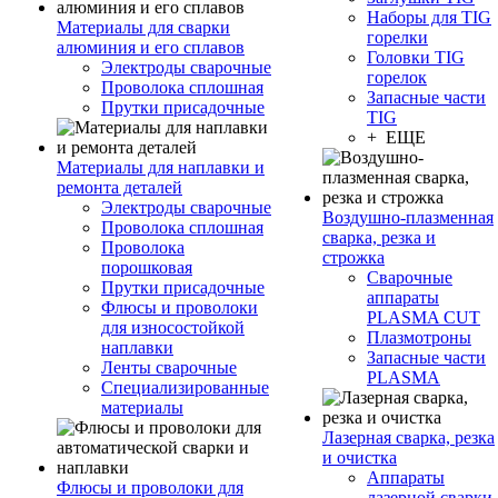
Наборы для TIG
Материалы для сварки
горелки
алюминия и его сплавов
Головки TIG
Электроды сварочные
горелок
Проволока сплошная
Запасные части
Прутки присадочные
TIG
+ ЕЩЕ
Материалы для наплавки и
ремонта деталей
Электроды сварочные
Воздушно-плазменная
Проволока сплошная
сварка, резка и
Проволока
строжка
порошковая
Сварочные
Прутки присадочные
аппараты
Флюсы и проволоки
PLASMA CUT
для износостойкой
Плазмотроны
наплавки
Запасные части
Ленты сварочные
PLASMA
Специализированные
материалы
Лазерная сварка, резка
и очистка
Аппараты
Флюсы и проволоки для
лазерной сварки