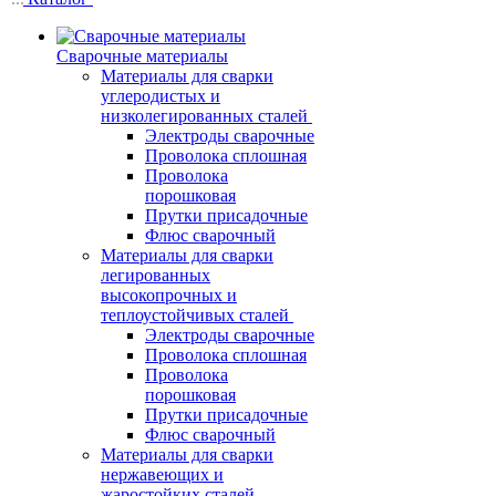
Сварочные материалы
Материалы для сварки
углеродистых и
низколегированных сталей
Электроды сварочные
Проволока сплошная
Проволока
порошковая
Прутки присадочные
Флюс сварочный
Материалы для сварки
легированных
высокопрочных и
теплоустойчивых сталей
Электроды сварочные
Проволока сплошная
Проволока
порошковая
Прутки присадочные
Флюс сварочный
Материалы для сварки
нержавеющих и
жаростойких сталей