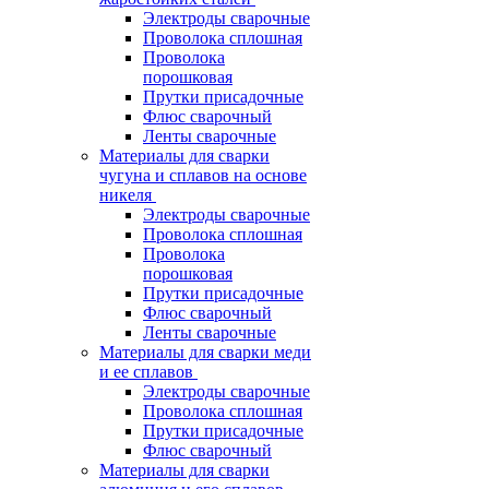
Электроды сварочные
Проволока сплошная
Проволока
порошковая
Прутки присадочные
Флюс сварочный
Ленты сварочные
Материалы для сварки
чугуна и сплавов на основе
никеля
Электроды сварочные
Проволока сплошная
Проволока
порошковая
Прутки присадочные
Флюс сварочный
Ленты сварочные
Материалы для сварки меди
и ее сплавов
Электроды сварочные
Проволока сплошная
Прутки присадочные
Флюс сварочный
Материалы для сварки