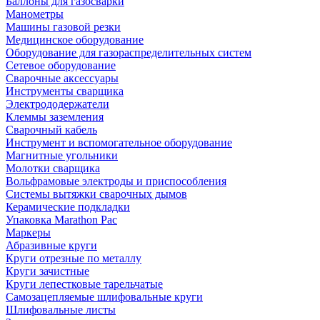
Баллоны для газосварки
Манометры
Машины газовой резки
Медицинское оборудование
Оборудование для газораспределительных систем
Сетевое оборудование
Сварочные аксессуары
Инструменты сварщика
Электрододержатели
Клеммы заземления
Сварочный кабель
Инструмент и вспомогательное оборудование
Магнитные угольники
Молотки сварщика
Вольфрамовые электроды и приспособления
Системы вытяжки сварочных дымов
Керамические подкладки
Упаковка Marathon Pac
Маркеры
Абразивные круги
Круги отрезные по металлу
Круги зачистные
Круги лепестковые тарельчатые
Самозацепляемые шлифовальные круги
Шлифовальные листы