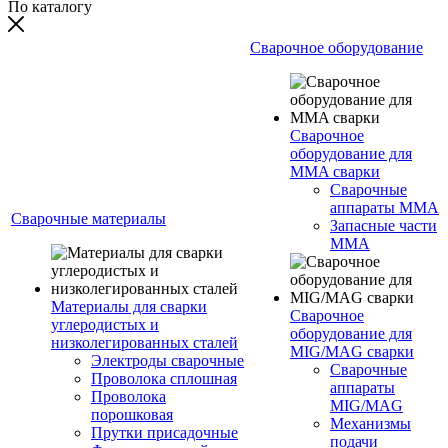
По каталогу
Сварочное оборудование
Сварочное
оборудование для
MMA сварки
Сварочные
аппараты MMA
Сварочные материалы
Запасные части
MMA
Материалы для сварки
Сварочное
углеродистых и
оборудование для
низколегированных сталей
MIG/MAG сварки
Электроды сварочные
Сварочные
Проволока сплошная
аппараты
Проволока
MIG/MAG
порошковая
Механизмы
Прутки присадочные
подачи