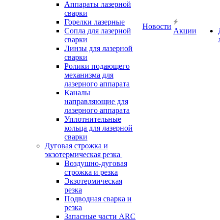
Аппараты лазерной
сварки
Горелки лазерные
Новости
Сопла для лазерной
Акции
сварки
Линзы для лазерной
сварки
Ролики подающего
механизма для
лазерного аппарата
Каналы
направляющие для
лазерного аппарата
Уплотнительные
кольца для лазерной
сварки
Дуговая строжка и
экзотермическая резка
Воздушно-дуговая
строжка и резка
Экзотермическая
резка
Подводная сварка и
резка
Запасные части ARC