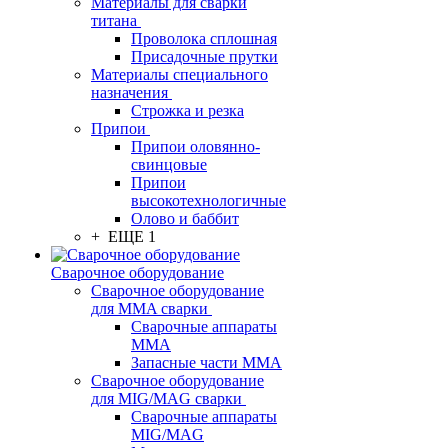
Материалы для сварки
титана
Проволока сплошная
Присадочные прутки
Материалы специального
назначения
Строжка и резка
Припои
Припои оловянно-
свинцовые
Припои
высокотехнологичные
Олово и баббит
+ ЕЩЕ 1
Сварочное оборудование
Сварочное оборудование
для MMA сварки
Сварочные аппараты
MMA
Запасные части MMA
Сварочное оборудование
для MIG/MAG сварки
Сварочные аппараты
MIG/MAG