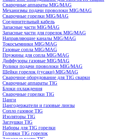
Сварочные аппараты MIG/MAG
Механизмы подачи проволоки MIG/MAG
Сварочные горелки MIG/MAG
Соединительный кабель
Запасные части MIG/MAG
Запасные части для горелок MIG/MAG
Направляющие каналы MIG/MAG
Токосъемники MIG/MAG
Газовые сопла MIG/MAG
Пружины для сопла MIG/MAG
Диффузоры газовые MIG/MAG
Ролики подачи проволоки MIG/MAG
Шейки горелок (гусаки) MIG/MAG
Сварочное оборудование для TIG сварки
Сварочные аппараты TIG
Блоки охлаждения
Сварочные горелки TIG
Цанги
Цангодержатели и газовые линзы
Сопло газовое TIG
Изоляторы TIG
Заглушки TIG
Наборы для TIG горелки
Головки TIG горелок
Запасные части TIG