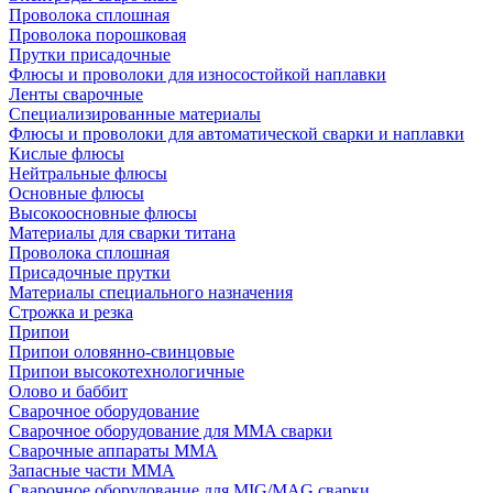
Проволока сплошная
Проволока порошковая
Прутки присадочные
Флюсы и проволоки для износостойкой наплавки
Ленты сварочные
Специализированные материалы
Флюсы и проволоки для автоматической сварки и наплавки
Кислые флюсы
Нейтральные флюсы
Основные флюсы
Высокоосновные флюсы
Материалы для сварки титана
Проволока сплошная
Присадочные прутки
Материалы специального назначения
Строжка и резка
Припои
Припои оловянно-свинцовые
Припои высокотехнологичные
Олово и баббит
Сварочное оборудование
Сварочное оборудование для MMA сварки
Сварочные аппараты MMA
Запасные части MMA
Сварочное оборудование для MIG/MAG сварки