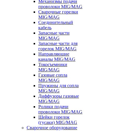
Механизмы подачи
проволоки MIG/MAG
Сварочные горелки
MIG/MAG
Соединительный
кабель
Запасные части
MIG/MAG
Запасные части для
горелок MIG/MAG
Направляющие
каналы MIG/MAG
Токосъемники
MIG/MAG
Газовые сопла
MIG/MAG
Пружины для сопла
MIG/MAG
Диффузоры газовые
MIG/MAG
Ролики подачи
проволоки MIG/MAG
Шейки горелок
(гусаки) MIG/MAG
Сварочное оборудование