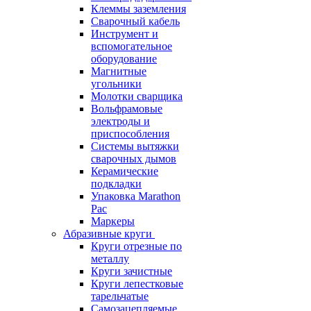
Клеммы заземления
Сварочный кабель
Инструмент и
вспомогательное
оборудование
Магнитные
угольники
Молотки сварщика
Вольфрамовые
электроды и
приспособления
Системы вытяжки
сварочных дымов
Керамические
подкладки
Упаковка Marathon
Pac
Маркеры
Абразивные круги
Круги отрезные по
металлу
Круги зачистные
Круги лепестковые
тарельчатые
Самозацепляемые