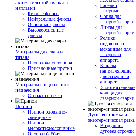
автоматической сварки и
Горелки
наплавки
лазерные
Кислые флюсы
Сопла для
Нейтральные флюсы
лазерной сварки
Основные флюсы
Линзы для
Высокоосновные
лазерной сварки
флюсы
Ролики
подающего
механизма для
Материалы для сварки
лазерного
титана
аппарата
Проволока сплошная
Каналы
Присадочные прутки
направляющие
для лазерного
аппарата
Материалы специального
Уплотнительные
назначения
кольца для
Строжка и резка
лазерной сварки
Припои
Припои оловянно-
Дуговая строжка и
свинцовые
экзотермическая резка
Припои
Воздушно-
высокотехнологичные
дуговая строжка
Олово и баббит