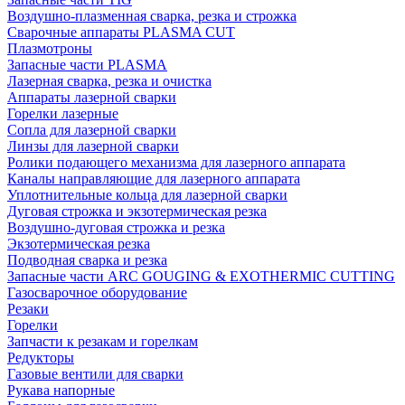
Воздушно-плазменная сварка, резка и строжка
Сварочные аппараты PLASMA CUT
Плазмотроны
Запасные части PLASMA
Лазерная сварка, резка и очистка
Аппараты лазерной сварки
Горелки лазерные
Сопла для лазерной сварки
Линзы для лазерной сварки
Ролики подающего механизма для лазерного аппарата
Каналы направляющие для лазерного аппарата
Уплотнительные кольца для лазерной сварки
Дуговая строжка и экзотермическая резка
Воздушно-дуговая строжка и резка
Экзотермическая резка
Подводная сварка и резка
Запасные части ARC GOUGING & EXOTHERMIC CUTTING
Газосварочное оборудование
Резаки
Горелки
Запчасти к резакам и горелкам
Редукторы
Газовые вентили для сварки
Рукава напорные