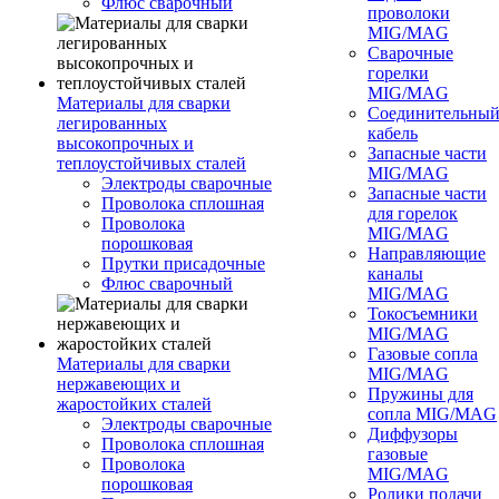
Флюс сварочный
проволоки
MIG/MAG
Сварочные
горелки
MIG/MAG
Материалы для сварки
Соединительны
легированных
кабель
высокопрочных и
Запасные части
теплоустойчивых сталей
MIG/MAG
Электроды сварочные
Запасные части
Проволока сплошная
для горелок
Проволока
MIG/MAG
порошковая
Направляющие
Прутки присадочные
каналы
Флюс сварочный
MIG/MAG
Токосъемники
MIG/MAG
Газовые сопла
Материалы для сварки
MIG/MAG
нержавеющих и
Пружины для
жаростойких сталей
сопла MIG/MAG
Электроды сварочные
Диффузоры
Проволока сплошная
газовые
Проволока
MIG/MAG
порошковая
Ролики подачи