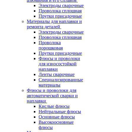
алюминия и его сплавов
Электроды сварочные
Проволока сплошная
Прутки присадочные
Материалы для наплавки и
ремонта деталей
Электроды сварочные
Проволока сплошная
Проволока
порошковая
Прутки присадочные
Флюсы и проволоки
для износостойкой
наплавки
Ленты сварочные
Специализированные
материалы
Флюсы и проволоки для
автоматической сварки и
наплавки
Кислые флюсы
Нейтральные флюсы
Основные флюсы
Высокоосновные
флюсы