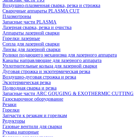
Воздушно-плазменная сварка, резка и строжка
Сварочные аппараты PLASMA CUT
Плазмотроны
Запасные части PLASMA
Лазерная сварка, резка и очистка
Аппараты лазерной сварки
Горелки лазерные
Сопла для лазерной сварки
Линзы для лазерной сварки
Ролики подающего механизма для лазерного аппарата
Каналы направляющие для лазерного аппарата
Уплотнительные кольца для лазерной сварки
Дуговая строжка и экзотермическая резка
Воздушно-дуговая строжка и резка
Экзотермическая резка
Подводная сварка и резка
Запасные части ARC GOUGING & EXOTHERMIC CUTTING
Газосварочное оборудование
Резаки
Горелки
Запчасти к резакам и горелкам
Редукторы
Газовые вентили для сварки
Рукава напорные