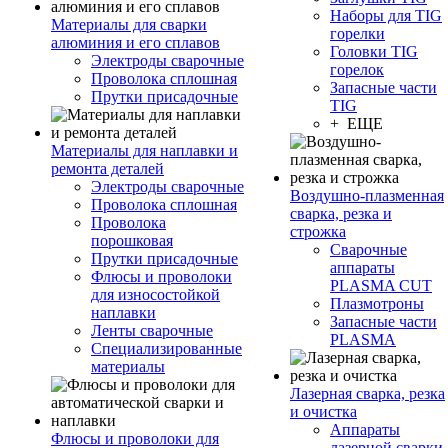
Наборы для TIG
Материалы для сварки
горелки
алюминия и его сплавов
Головки TIG
Электроды сварочные
горелок
Проволока сплошная
Запасные части
Прутки присадочные
TIG
+ ЕЩЕ
Материалы для наплавки и
ремонта деталей
Электроды сварочные
Воздушно-плазменная
Проволока сплошная
сварка, резка и
Проволока
строжка
порошковая
Сварочные
Прутки присадочные
аппараты
Флюсы и проволоки
PLASMA CUT
для износостойкой
Плазмотроны
наплавки
Запасные части
Ленты сварочные
PLASMA
Специализированные
материалы
Лазерная сварка, резка
и очистка
Аппараты
Флюсы и проволоки для
лазерной сварки