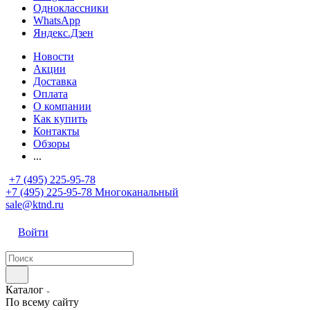
Одноклассники
WhatsApp
Яндекс.Дзен
Новости
Акции
Доставка
Оплата
О компании
Как купить
Контакты
Обзоры
...
+7 (495) 225-95-78
+7 (495) 225-95-78
Многоканальный
sale@ktnd.ru
Войти
Каталог
По всему сайту