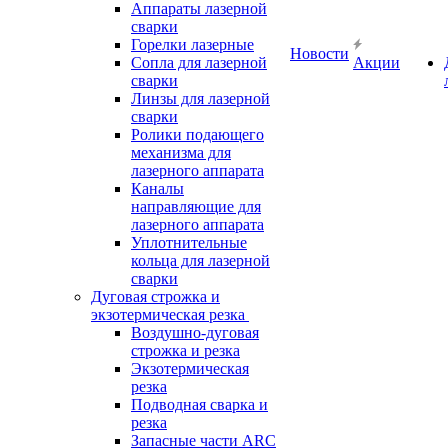
Аппараты лазерной
сварки
Горелки лазерные
Новости
Сопла для лазерной
Акции
сварки
Линзы для лазерной
сварки
Ролики подающего
механизма для
лазерного аппарата
Каналы
направляющие для
лазерного аппарата
Уплотнительные
кольца для лазерной
сварки
Дуговая строжка и
экзотермическая резка
Воздушно-дуговая
строжка и резка
Экзотермическая
резка
Подводная сварка и
резка
Запасные части ARC