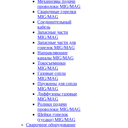
Механизмы подачи
проволоки MIG/MAG
Сварочные горелки
MIG/MAG
Соединительный
кабель
Запасные части
MIG/MAG
Запасные части для
горелок MIG/MAG
Направляющие
каналы MIG/MAG
Токосъемники
MIG/MAG
Газовые сопла
MIG/MAG
Пружины для сопла
MIG/MAG
Диффузоры газовые
MIG/MAG
Ролики подачи
проволоки MIG/MAG
Шейки горелок
(гусаки) MIG/MAG
Сварочное оборудование