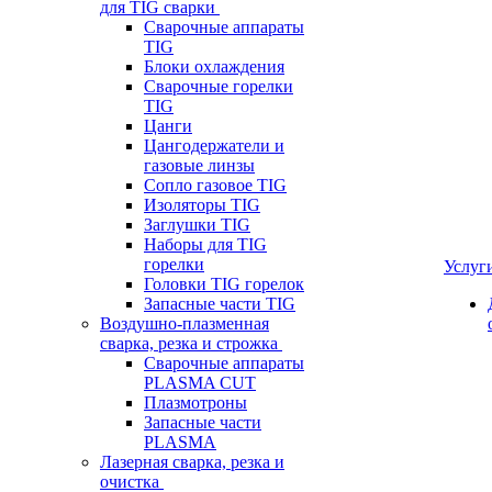
для TIG сварки
Сварочные аппараты
TIG
Блоки охлаждения
Сварочные горелки
TIG
Цанги
Цангодержатели и
газовые линзы
Сопло газовое TIG
Изоляторы TIG
Заглушки TIG
Наборы для TIG
горелки
Услуг
Головки TIG горелок
Запасные части TIG
Воздушно-плазменная
сварка, резка и строжка
Сварочные аппараты
PLASMA CUT
Плазмотроны
Запасные части
PLASMA
Лазерная сварка, резка и
очистка