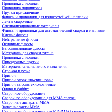
Проволока сплошная
Проволока порошковая
Прутки присадочные
Флюсы и проволоки для износостойкой наплавки
Ленты сварочные
Специализированные материалы
Флюсы и проволоки для автоматической сварки и наплавки
Кислые флюсы
Нейтральные флюсы
Основные флюсы
Высокоосновные флюсы
Материалы для сварки титана
Проволока сплошная
Присадочные прутки
Материалы специального назначения
Строжка и резка
Припои
Припои оловянно-свинцовые
Припои высокотехнологичные
Олово и баббит
Сварочное оборудование
Сварочное оборудование для MMA сварки
Сварочные аппараты MMA
Запасные части MMA
Сварочное оборудование для MIG/MAG сварки