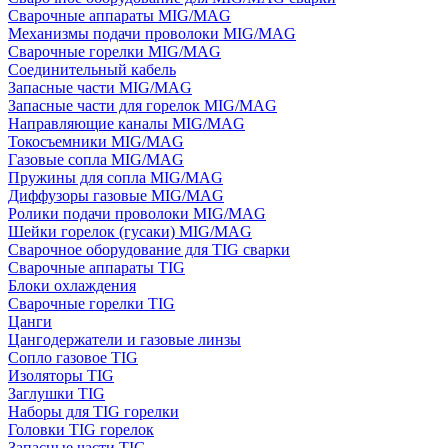
Сварочные аппараты MIG/MAG
Механизмы подачи проволоки MIG/MAG
Сварочные горелки MIG/MAG
Соединительный кабель
Запасные части MIG/MAG
Запасные части для горелок MIG/MAG
Направляющие каналы MIG/MAG
Токосъемники MIG/MAG
Газовые сопла MIG/MAG
Пружины для сопла MIG/MAG
Диффузоры газовые MIG/MAG
Ролики подачи проволоки MIG/MAG
Шейки горелок (гусаки) MIG/MAG
Сварочное оборудование для TIG сварки
Сварочные аппараты TIG
Блоки охлаждения
Сварочные горелки TIG
Цанги
Цангодержатели и газовые линзы
Сопло газовое TIG
Изоляторы TIG
Заглушки TIG
Наборы для TIG горелки
Головки TIG горелок
Запасные части TIG