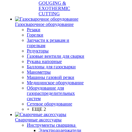
GOUGING &
EXOTHERMIC
CUTTING
Газосварочное оборудование
Резаки
Горелки
Запчасти к резакам и
горелкам
Редукторы
Газовые вентили для сварки
Рукава напорные
Баллоны для газосварки
Манометры
Машины газовой резки
Медицинское оборудование
Оборудование для
газораспределительных
систем
Сетевое оборудование
+ ЕЩЕ 2
Сварочные аксессуары
Инструменты сварщика
Электрододержатели