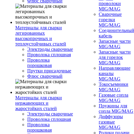
Флюс сварочный
проволоки
MIG/MAG
Сварочные
горелки
MIG/MAG
Материалы для сварки
Соединительны
легированных
кабель
высокопрочных и
Запасные части
теплоустойчивых сталей
MIG/MAG
Электроды сварочные
Запасные части
Проволока сплошная
для горелок
Проволока
MIG/MAG
порошковая
Направляющие
Прутки присадочные
каналы
Флюс сварочный
MIG/MAG
Токосъемники
MIG/MAG
Газовые сопла
Материалы для сварки
MIG/MAG
нержавеющих и
Пружины для
жаростойких сталей
сопла MIG/MAG
Электроды сварочные
Диффузоры
Проволока сплошная
газовые
Проволока
MIG/MAG
порошковая
Ролики подачи