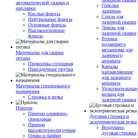
автоматической сварки и
Горелки
наплавки
лазерные
Кислые флюсы
Сопла для
Нейтральные флюсы
лазерной сварки
Основные флюсы
Линзы для
Высокоосновные
лазерной сварки
флюсы
Ролики
подающего
механизма для
Материалы для сварки
лазерного
титана
аппарата
Проволока сплошная
Каналы
Присадочные прутки
направляющие
для лазерного
аппарата
Материалы специального
Уплотнительные
назначения
кольца для
Строжка и резка
лазерной сварки
Припои
Припои оловянно-
Дуговая строжка и
свинцовые
экзотермическая резка
Припои
Воздушно-
высокотехнологичные
дуговая строжка
Олово и баббит