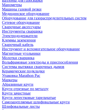
Баллоны для газосварки
Манометры
Машины газовой резки
Медицинское оборудование
Оборудование для газораспределительных систем
Сетевое оборудование
Сварочные аксессуары
Инструменты сварщика
Электрододержатели
Клеммы заземления
Сварочный кабель
Инструмент и вспомогательное оборудование
Магнитные угольники
Молотки сварщика
Вольфрамовые электроды и приспособления
Системы вытяжки сварочных дымов
Керамические подкладки
Упаковка Marathon Pac
Маркеры
Абразивные круги
Круги отрезные по металлу
Круги зачистные
Круги лепестковые тарельчатые
Самозацепляемые шлифовальные круги
Шлифовальные листы