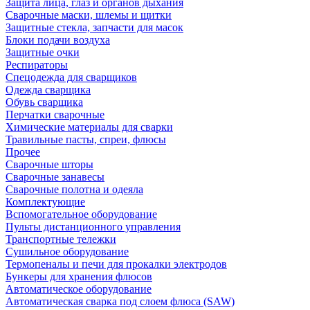
Защита лица, глаз и органов дыхания
Сварочные маски, шлемы и щитки
Защитные стекла, запчасти для масок
Блоки подачи воздуха
Защитные очки
Респираторы
Спецодежда для сварщиков
Одежда сварщика
Обувь сварщика
Перчатки сварочные
Химические материалы для сварки
Травильные пасты, спреи, флюсы
Прочее
Сварочные шторы
Сварочные занавесы
Сварочные полотна и одеяла
Комплектующие
Вспомогательное оборудование
Пульты дистанционного управления
Транспортные тележки
Сушильное оборудование
Термопеналы и печи для прокалки электродов
Бункеры для хранения флюсов
Автоматическое оборудование
Автоматическая сварка под слоем флюса (SAW)