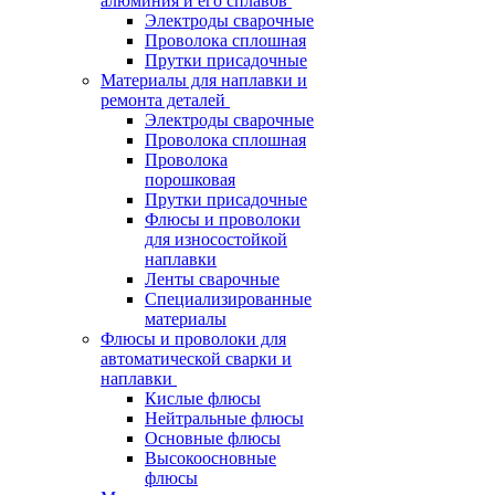
алюминия и его сплавов
Электроды сварочные
Проволока сплошная
Прутки присадочные
Материалы для наплавки и
ремонта деталей
Электроды сварочные
Проволока сплошная
Проволока
порошковая
Прутки присадочные
Флюсы и проволоки
для износостойкой
наплавки
Ленты сварочные
Специализированные
материалы
Флюсы и проволоки для
автоматической сварки и
наплавки
Кислые флюсы
Нейтральные флюсы
Основные флюсы
Высокоосновные
флюсы