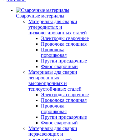
Сварочные материалы
Материалы для сварки
углеродистых и
низколегированных сталей
Электроды сварочные
Проволока сплошная
Проволока
порошковая
Прутки присадочные
Флюс сварочный
Материалы для сварки
легированных
высокопрочных и
теплоустойчивых сталей
Электроды сварочные
Проволока сплошная
Проволока
порошковая
Прутки присадочные
Флюс сварочный
Материалы для сварки
нержавеющих и
жаростойких сталей