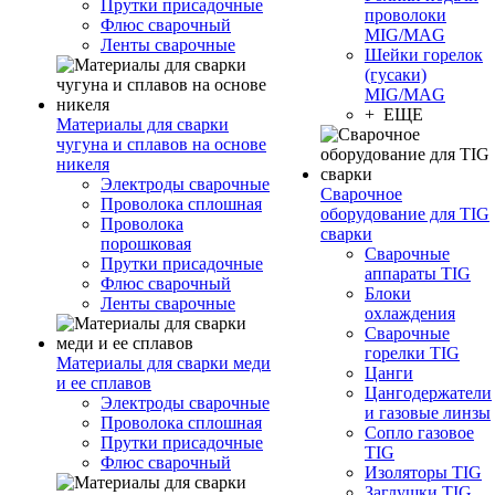
Прутки присадочные
проволоки
Флюс сварочный
MIG/MAG
Ленты сварочные
Шейки горелок
(гусаки)
MIG/MAG
+ ЕЩЕ
Материалы для сварки
чугуна и сплавов на основе
никеля
Электроды сварочные
Сварочное
Проволока сплошная
оборудование для TIG
Проволока
сварки
порошковая
Сварочные
Прутки присадочные
аппараты TIG
Флюс сварочный
Блоки
Ленты сварочные
охлаждения
Сварочные
горелки TIG
Материалы для сварки меди
Цанги
и ее сплавов
Цангодержатели
Электроды сварочные
и газовые линзы
Проволока сплошная
Сопло газовое
Прутки присадочные
TIG
Флюс сварочный
Изоляторы TIG
Заглушки TIG