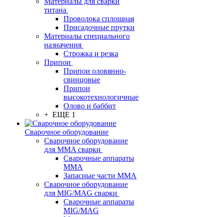
Материалы для сварки
титана
Проволока сплошная
Присадочные прутки
Материалы специального
назначения
Строжка и резка
Припои
Припои оловянно-
свинцовые
Припои
высокотехнологичные
Олово и баббит
+ ЕЩЕ 1
Сварочное оборудование
Сварочное оборудование
для MMA сварки
Сварочные аппараты
MMA
Запасные части MMA
Сварочное оборудование
для MIG/MAG сварки
Сварочные аппараты
MIG/MAG