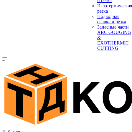
и резка
Экзотермическая
резка
Подводная
сварка и резка
Запасные части
ARC GOUGING
&
EXOTHERMIC
CUTTING
Каталог