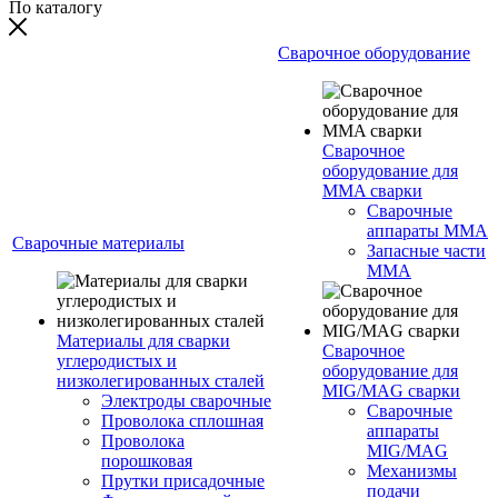
По каталогу
Сварочное оборудование
Сварочное
оборудование для
MMA сварки
Сварочные
аппараты MMA
Сварочные материалы
Запасные части
MMA
Материалы для сварки
Сварочное
углеродистых и
оборудование для
низколегированных сталей
MIG/MAG сварки
Электроды сварочные
Сварочные
Проволока сплошная
аппараты
Проволока
MIG/MAG
порошковая
Механизмы
Прутки присадочные
подачи