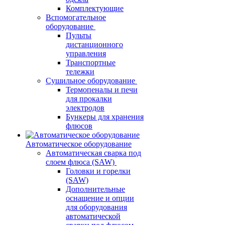
Комплектующие
Вспомогательное
оборудование
Пульты
дистанционного
управления
Транспортные
тележки
Сушильное оборудование
Термопеналы и печи
для прокалки
электродов
Бункеры для хранения
флюсов
Автоматическое оборудование
Автоматическая сварка под
слоем флюса (SAW)
Головки и горелки
(SAW)
Дополнительные
оснащение и опции
для оборудования
автоматической