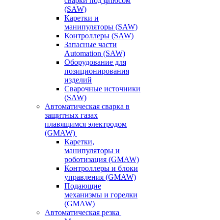
сварки под флюсом
(SAW)
Каретки и
манипуляторы (SAW)
Контроллеры (SAW)
Запасные части
Automation (SAW)
Оборудование для
позиционирования
изделий
Сварочные источники
(SAW)
Автоматическая сварка в
защитных газах
плавящимся электродом
(GMAW)
Каретки,
манипуляторы и
роботизация (GMAW)
Контроллеры и блоки
управления (GMAW)
Подающие
механизмы и горелки
(GMAW)
Автоматическая резка