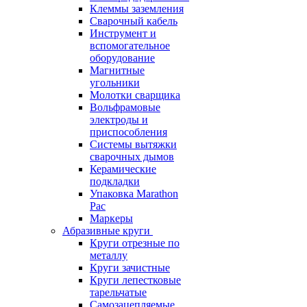
Клеммы заземления
Сварочный кабель
Инструмент и
вспомогательное
оборудование
Магнитные
угольники
Молотки сварщика
Вольфрамовые
электроды и
приспособления
Системы вытяжки
сварочных дымов
Керамические
подкладки
Упаковка Marathon
Pac
Маркеры
Абразивные круги
Круги отрезные по
металлу
Круги зачистные
Круги лепестковые
тарельчатые
Самозацепляемые