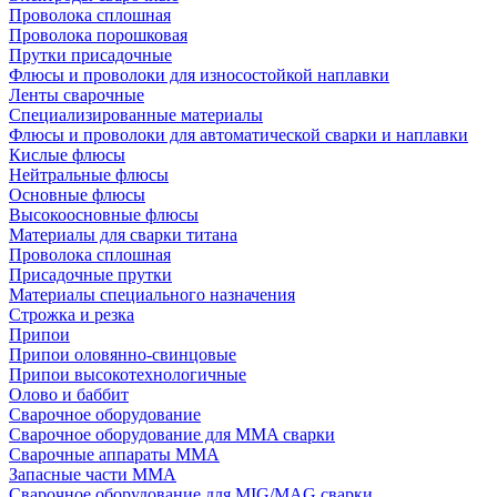
Проволока сплошная
Проволока порошковая
Прутки присадочные
Флюсы и проволоки для износостойкой наплавки
Ленты сварочные
Специализированные материалы
Флюсы и проволоки для автоматической сварки и наплавки
Кислые флюсы
Нейтральные флюсы
Основные флюсы
Высокоосновные флюсы
Материалы для сварки титана
Проволока сплошная
Присадочные прутки
Материалы специального назначения
Строжка и резка
Припои
Припои оловянно-свинцовые
Припои высокотехнологичные
Олово и баббит
Сварочное оборудование
Сварочное оборудование для MMA сварки
Сварочные аппараты MMA
Запасные части MMA
Сварочное оборудование для MIG/MAG сварки