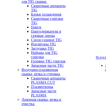
для TIG сварки
Сварочные аппараты
TIG
Блоки охлаждения
Сварочные горелки
TIG
Цанги
Цангодержатели и
газовые линзы
Сопло газовое TIG
Изоляторы TIG
Заглушки TIG
Наборы для TIG
горелки
Услуг
Головки TIG горелок
Запасные части TIG
Воздушно-плазменная
сварка, резка и строжка
Сварочные аппараты
PLASMA CUT
Плазмотроны
Запасные части
PLASMA
Лазерная сварка, резка и
очистка