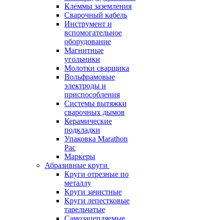
Клеммы заземления
Сварочный кабель
Инструмент и
вспомогательное
оборудование
Магнитные
угольники
Молотки сварщика
Вольфрамовые
электроды и
приспособления
Системы вытяжки
сварочных дымов
Керамические
подкладки
Упаковка Marathon
Pac
Маркеры
Абразивные круги
Круги отрезные по
металлу
Круги зачистные
Круги лепестковые
тарельчатые
Самозацепляемые