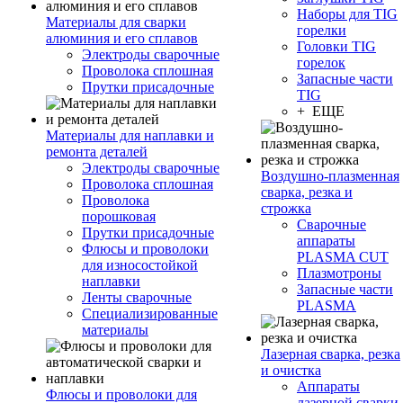
Наборы для TIG
Материалы для сварки
горелки
алюминия и его сплавов
Головки TIG
Электроды сварочные
горелок
Проволока сплошная
Запасные части
Прутки присадочные
TIG
+ ЕЩЕ
Материалы для наплавки и
ремонта деталей
Электроды сварочные
Воздушно-плазменная
Проволока сплошная
сварка, резка и
Проволока
строжка
порошковая
Сварочные
Прутки присадочные
аппараты
Флюсы и проволоки
PLASMA CUT
для износостойкой
Плазмотроны
наплавки
Запасные части
Ленты сварочные
PLASMA
Специализированные
материалы
Лазерная сварка, резка
и очистка
Аппараты
Флюсы и проволоки для
лазерной сварки