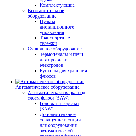
Комплектующие
Вспомогательное
оборудование
Пульты
дистанционного
управления
Транспортные
тележки
Сушильное оборудование
Термопеналы и печи
для прокалки
электродов
Бункеры для хранения
флюсов
Автоматическое оборудование
Автоматическая сварка под
слоем флюса (SAW)
Головки и горелки
(SAW)
Дополнительные
оснащение и опции
для оборудования
автоматической