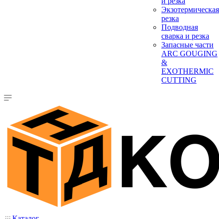
и резка
Экзотермическая
резка
Подводная
сварка и резка
Запасные части
ARC GOUGING
&
EXOTHERMIC
CUTTING
Каталог