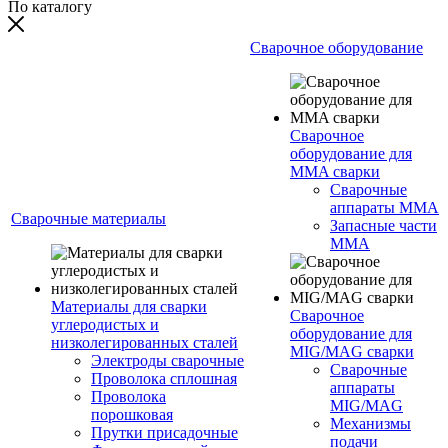
По каталогу
Сварочное оборудование
Сварочное
оборудование для
MMA сварки
Сварочные
аппараты MMA
Сварочные материалы
Запасные части
MMA
Материалы для сварки
Сварочное
углеродистых и
оборудование для
низколегированных сталей
MIG/MAG сварки
Электроды сварочные
Сварочные
Проволока сплошная
аппараты
Проволока
MIG/MAG
порошковая
Механизмы
Прутки присадочные
подачи