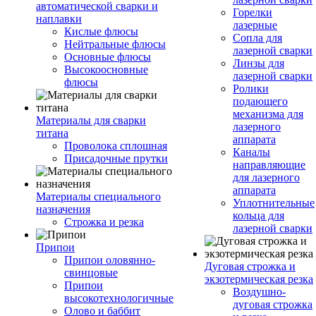
автоматической сварки и
Горелки
наплавки
лазерные
Кислые флюсы
Сопла для
Нейтральные флюсы
лазерной сварки
Основные флюсы
Линзы для
Высокоосновные
лазерной сварки
флюсы
Ролики
подающего
механизма для
Материалы для сварки
лазерного
титана
аппарата
Проволока сплошная
Каналы
Присадочные прутки
направляющие
для лазерного
аппарата
Материалы специального
Уплотнительные
назначения
кольца для
Строжка и резка
лазерной сварки
Припои
Припои оловянно-
Дуговая строжка и
свинцовые
экзотермическая резка
Припои
Воздушно-
высокотехнологичные
дуговая строжка
Олово и баббит