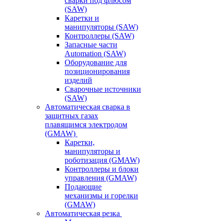
сварки под флюсом
(SAW)
Каретки и
манипуляторы (SAW)
Контроллеры (SAW)
Запасные части
Automation (SAW)
Оборудование для
позиционирования
изделий
Сварочные источники
(SAW)
Автоматическая сварка в
защитных газах
плавящимся электродом
(GMAW)
Каретки,
манипуляторы и
роботизация (GMAW)
Контроллеры и блоки
управления (GMAW)
Подающие
механизмы и горелки
(GMAW)
Автоматическая резка