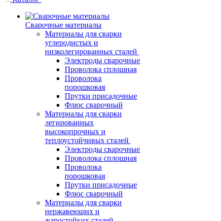
Сварочные материалы
Материалы для сварки
углеродистых и
низколегированных сталей
Электроды сварочные
Проволока сплошная
Проволока
порошковая
Прутки присадочные
Флюс сварочный
Материалы для сварки
легированных
высокопрочных и
теплоустойчивых сталей
Электроды сварочные
Проволока сплошная
Проволока
порошковая
Прутки присадочные
Флюс сварочный
Материалы для сварки
нержавеющих и
жаростойких сталей