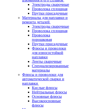
алюминия и его сплавов
Электроды сварочные
Проволока сплошная
Прутки присадочные
Материалы для наплавки и
ремонта деталей
Электроды сварочные
Проволока сплошная
Проволока
порошковая
Прутки присадочные
Флюсы и проволоки
для износостойкой
наплавки
Ленты сварочные
Специализированные
материалы
Флюсы и проволоки для
автоматической сварки и
наплавки
Кислые флюсы
Нейтральные флюсы
Основные флюсы
Высокоосновные
флюсы