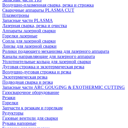
Воздушно-плазменная сварка, резка и строжка
Сварочные аппараты PLASMA CUT
Плазмотроны
Запасные части PLASMA
Лазерная сварка, резка и очистка
Аппараты лазерной сварки
Горелки лазерные
Сопла для лазерной сварки
Линзы для лазерной сварки
Ролики подающего механизма для лазерного аппарата
Каналы направляющие для лазерного аппарата
Уплотнительные кольца для лазерной сварки
Дуговая строжка и экзотермическая резка
Воздушно-дуговая строжка и резка
Экзотермическая резка
Подводная сварка и резка
Запасные части ARC GOUGING & EXOTHERMIC CUTTING
Газосварочное оборудование
Резаки
Горелки
Запчасти к резакам и горелкам
Редукторы
Газовые вентили для сварки
Рукава напорные