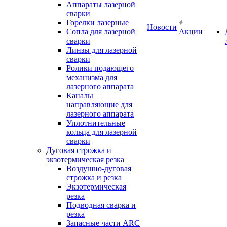
Аппараты лазерной
сварки
Горелки лазерные
Новости
Сопла для лазерной
Акции
сварки
Линзы для лазерной
сварки
Ролики подающего
механизма для
лазерного аппарата
Каналы
направляющие для
лазерного аппарата
Уплотнительные
кольца для лазерной
сварки
Дуговая строжка и
экзотермическая резка
Воздушно-дуговая
строжка и резка
Экзотермическая
резка
Подводная сварка и
резка
Запасные части ARC