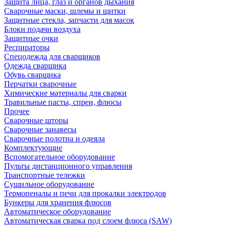
Защита лица, глаз и органов дыхания
Сварочные маски, шлемы и щитки
Защитные стекла, запчасти для масок
Блоки подачи воздуха
Защитные очки
Респираторы
Спецодежда для сварщиков
Одежда сварщика
Обувь сварщика
Перчатки сварочные
Химические материалы для сварки
Травильные пасты, спреи, флюсы
Прочее
Сварочные шторы
Сварочные занавесы
Сварочные полотна и одеяла
Комплектующие
Вспомогательное оборудование
Пульты дистанционного управления
Транспортные тележки
Сушильное оборудование
Термопеналы и печи для прокалки электродов
Бункеры для хранения флюсов
Автоматическое оборудование
Автоматическая сварка под слоем флюса (SAW)