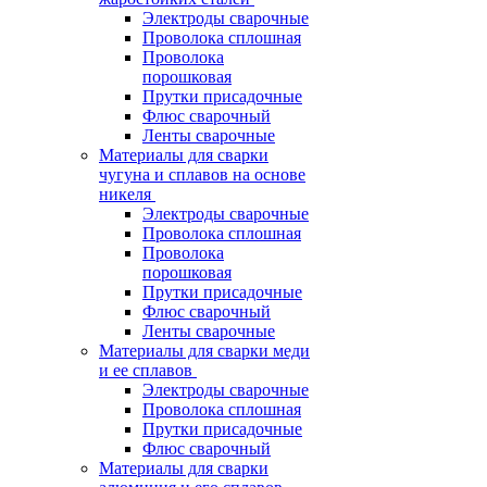
Электроды сварочные
Проволока сплошная
Проволока
порошковая
Прутки присадочные
Флюс сварочный
Ленты сварочные
Материалы для сварки
чугуна и сплавов на основе
никеля
Электроды сварочные
Проволока сплошная
Проволока
порошковая
Прутки присадочные
Флюс сварочный
Ленты сварочные
Материалы для сварки меди
и ее сплавов
Электроды сварочные
Проволока сплошная
Прутки присадочные
Флюс сварочный
Материалы для сварки