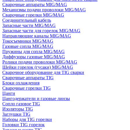
Сварочные аппараты MIG/MAG
Механизмы подачи проволоки MIG/MAG
Сварочные горелки MIG/MAG
Соединительный кабель
Запасные части MIG/MAG
Запасные части для горелок MIG/MAG
Направляющие каналы MIG/MAG
Токосъемники MIG/MAG
Газовые сопла MIG/MAG
Пружины для сопла MIG/MAG
Диффузоры газовые MIG/MAG
Ролики подачи проволоки MIG/MAG
Шейки горелок (гусаки) MIG/MAG
Сварочное оборудование для TIG сварки
Сварочные аппараты TIG
Блоки охлаждения
Сварочные горелки TIG
Цанги
Цангодержатели и газовые линзы
Сопло газовое TIG
Изоляторы TIG
Заглушки TIG
Наборы для TIG горелки
Головки TIG горелок
Запасные части TIG