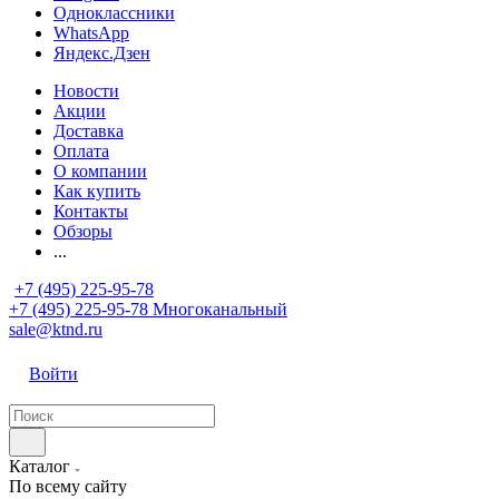
Одноклассники
WhatsApp
Яндекс.Дзен
Новости
Акции
Доставка
Оплата
О компании
Как купить
Контакты
Обзоры
...
+7 (495) 225-95-78
+7 (495) 225-95-78
Многоканальный
sale@ktnd.ru
Войти
Каталог
По всему сайту