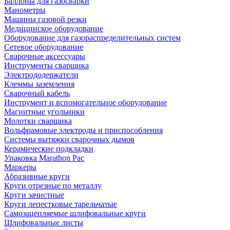
Баллоны для газосварки
Манометры
Машины газовой резки
Медицинское оборудование
Оборудование для газораспределительных систем
Сетевое оборудование
Сварочные аксессуары
Инструменты сварщика
Электрододержатели
Клеммы заземления
Сварочный кабель
Инструмент и вспомогательное оборудование
Магнитные угольники
Молотки сварщика
Вольфрамовые электроды и приспособления
Системы вытяжки сварочных дымов
Керамические подкладки
Упаковка Marathon Pac
Маркеры
Абразивные круги
Круги отрезные по металлу
Круги зачистные
Круги лепестковые тарельчатые
Самозацепляемые шлифовальные круги
Шлифовальные листы