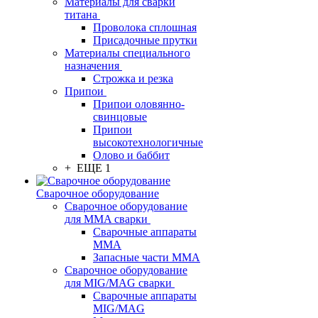
Материалы для сварки
титана
Проволока сплошная
Присадочные прутки
Материалы специального
назначения
Строжка и резка
Припои
Припои оловянно-
свинцовые
Припои
высокотехнологичные
Олово и баббит
+ ЕЩЕ 1
Сварочное оборудование
Сварочное оборудование
для MMA сварки
Сварочные аппараты
MMA
Запасные части MMA
Сварочное оборудование
для MIG/MAG сварки
Сварочные аппараты
MIG/MAG