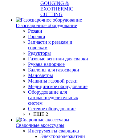
GOUGING &
EXOTHERMIC
CUTTING
Газосварочное оборудование
Резаки
Горелки
Запчасти к резакам и
горелкам
Редукторы
Газовые вентили для сварки
Рукава напорные
Баллоны для газосварки
Манометры
Машины газовой резки
Медицинское оборудование
Оборудование для
газораспределительных
систем
Сетевое оборудование
+ ЕЩЕ 2
Сварочные аксессуары
Инструменты сварщика
Электрододержатели