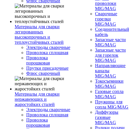
Флюс сварочный
проволоки
MIG/MAG
Сварочные
горелки
MIG/MAG
Материалы для сварки
Соединительны
легированных
кабель
высокопрочных и
Запасные части
теплоустойчивых сталей
MIG/MAG
Электроды сварочные
Запасные части
Проволока сплошная
для горелок
Проволока
MIG/MAG
порошковая
Направляющие
Прутки присадочные
каналы
Флюс сварочный
MIG/MAG
Токосъемники
MIG/MAG
Газовые сопла
Материалы для сварки
MIG/MAG
нержавеющих и
Пружины для
жаростойких сталей
сопла MIG/MAG
Электроды сварочные
Диффузоры
Проволока сплошная
газовые
Проволока
MIG/MAG
порошковая
Ролики подачи