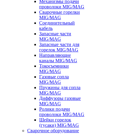
Механизмы подачи
проволоки MIG/MAG
Сварочные горелки
MIG/MAG
Соединительный
кабель
Запасные части
MIG/MAG
Запасные части для
горелок MIG/MAG
Направляющие
каналы MIG/MAG
Токосъемники
MIG/MAG
Газовые сопла
MIG/MAG
Пружины для сопла
MIG/MAG
Диффузоры газовые
MIG/MAG
Ролики подачи
проволоки MIG/MAG
Шейки горелок
(гусаки) MIG/MAG
Сварочное оборудование