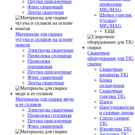
Прутки присадочные
проволоки
Флюс сварочный
MIG/MAG
Ленты сварочные
Шейки горелок
(гусаки)
MIG/MAG
+ ЕЩЕ
Материалы для сварки
чугуна и сплавов на основе
никеля
Электроды сварочные
Сварочное
Проволока сплошная
оборудование для TIG
Проволока
сварки
порошковая
Сварочные
Прутки присадочные
аппараты TIG
Флюс сварочный
Блоки
Ленты сварочные
охлаждения
Сварочные
горелки TIG
Материалы для сварки меди
Цанги
и ее сплавов
Цангодержатели
Электроды сварочные
и газовые линзы
Проволока сплошная
Сопло газовое
Прутки присадочные
TIG
Флюс сварочный
Изоляторы TIG
Заглушки TIG