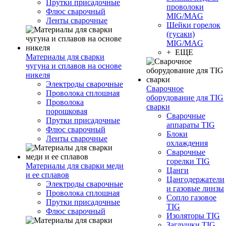
Прутки присадочные
проволоки
Флюс сварочный
MIG/MAG
Ленты сварочные
Шейки горелок
(гусаки)
MIG/MAG
+ ЕЩЕ
Материалы для сварки
чугуна и сплавов на основе
никеля
Электроды сварочные
Сварочное
Проволока сплошная
оборудование для TIG
Проволока
сварки
порошковая
Сварочные
Прутки присадочные
аппараты TIG
Флюс сварочный
Блоки
Ленты сварочные
охлаждения
Сварочные
горелки TIG
Материалы для сварки меди
Цанги
и ее сплавов
Цангодержатели
Электроды сварочные
и газовые линзы
Проволока сплошная
Сопло газовое
Прутки присадочные
TIG
Флюс сварочный
Изоляторы TIG
Заглушки TIG