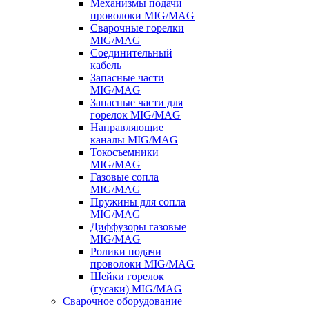
Механизмы подачи
проволоки MIG/MAG
Сварочные горелки
MIG/MAG
Соединительный
кабель
Запасные части
MIG/MAG
Запасные части для
горелок MIG/MAG
Направляющие
каналы MIG/MAG
Токосъемники
MIG/MAG
Газовые сопла
MIG/MAG
Пружины для сопла
MIG/MAG
Диффузоры газовые
MIG/MAG
Ролики подачи
проволоки MIG/MAG
Шейки горелок
(гусаки) MIG/MAG
Сварочное оборудование