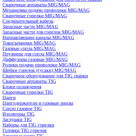
Сварочные аппараты MIG/MAG
Механизмы подачи проволоки MIG/MAG
Сварочные горелки MIG/MAG
Соединительный кабель
Запасные части MIG/MAG
Запасные части для горелок MIG/MAG
Направляющие каналы MIG/MAG
Токосъемники MIG/MAG
Газовые сопла MIG/MAG
Пружины для сопла MIG/MAG
Диффузоры газовые MIG/MAG
Ролики подачи проволоки MIG/MAG
Шейки горелок (гусаки) MIG/MAG
Сварочное оборудование для TIG сварки
Сварочные аппараты TIG
Блоки охлаждения
Сварочные горелки TIG
Цанги
Цангодержатели и газовые линзы
Сопло газовое TIG
Изоляторы TIG
Заглушки TIG
Наборы для TIG горелки
Головки TIG горелок
Запасные части TIG