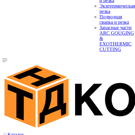
и резка
Экзотермическая
резка
Подводная
сварка и резка
Запасные части
ARC GOUGING
&
EXOTHERMIC
CUTTING
Каталог