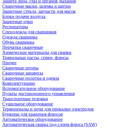
Защита лица, глаз и органов дыхания
Сварочные маски, шлемы и щитки
Защитные стекла, запчасти для масок
Блоки подачи воздуха
Защитные очки
Респираторы
Спецодежда для сварщиков
Одежда сварщика
Обувь сварщика
Перчатки сварочные
Химические материалы для сварки
Травильные пасты, спреи, флюсы
Прочее
Сварочные шторы
Сварочные занавесы
Сварочные полотна и одеяла
Комплектующие
Вспомогательное оборудование
Пульты дистанционного управления
Транспортные тележки
Сушильное оборудование
Термопеналы и печи для прокалки электродов
Бункеры для хранения флюсов
Автоматическое оборудование
Автоматическая сварка под слоем флюса (SAW)