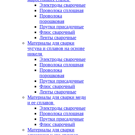
Электроды сварочные
Проволока сплошная
Проволока
порошковая
Прутки присадочные
Флюс сварочный
Ленты сварочные
Материалы для сварки
чугуна и сплавов на основе
никеля
Электроды сварочные
Проволока сплошная
Проволока
порошковая
Прутки присадочные
Флюс сварочный
Ленты сварочные
Материалы для сварки меди
и ее сплавов
Электроды сварочные
Проволока сплошная
Прутки присадочные
Флюс сварочный
Материалы для сварки