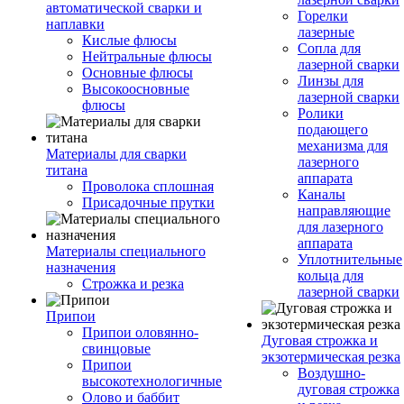
автоматической сварки и
Горелки
наплавки
лазерные
Кислые флюсы
Сопла для
Нейтральные флюсы
лазерной сварки
Основные флюсы
Линзы для
Высокоосновные
лазерной сварки
флюсы
Ролики
подающего
механизма для
Материалы для сварки
лазерного
титана
аппарата
Проволока сплошная
Каналы
Присадочные прутки
направляющие
для лазерного
аппарата
Материалы специального
Уплотнительные
назначения
кольца для
Строжка и резка
лазерной сварки
Припои
Припои оловянно-
Дуговая строжка и
свинцовые
экзотермическая резка
Припои
Воздушно-
высокотехнологичные
дуговая строжка
Олово и баббит