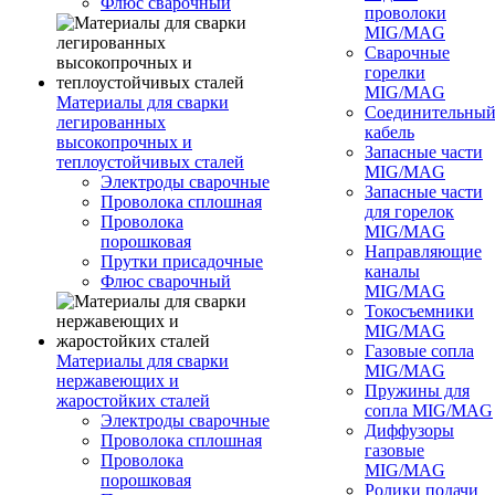
Флюс сварочный
проволоки
MIG/MAG
Сварочные
горелки
MIG/MAG
Материалы для сварки
Соединительны
легированных
кабель
высокопрочных и
Запасные части
теплоустойчивых сталей
MIG/MAG
Электроды сварочные
Запасные части
Проволока сплошная
для горелок
Проволока
MIG/MAG
порошковая
Направляющие
Прутки присадочные
каналы
Флюс сварочный
MIG/MAG
Токосъемники
MIG/MAG
Газовые сопла
Материалы для сварки
MIG/MAG
нержавеющих и
Пружины для
жаростойких сталей
сопла MIG/MAG
Электроды сварочные
Диффузоры
Проволока сплошная
газовые
Проволока
MIG/MAG
порошковая
Ролики подачи