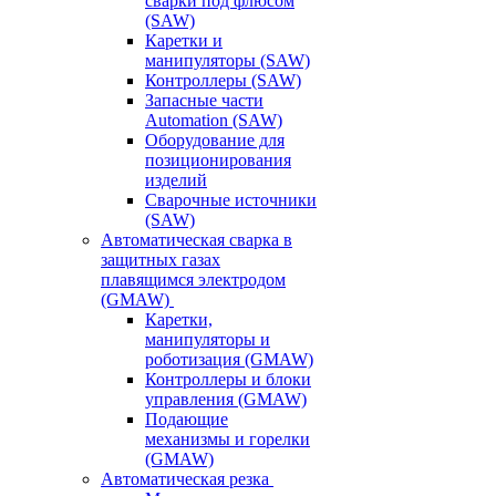
сварки под флюсом
(SAW)
Каретки и
манипуляторы (SAW)
Контроллеры (SAW)
Запасные части
Automation (SAW)
Оборудование для
позиционирования
изделий
Сварочные источники
(SAW)
Автоматическая сварка в
защитных газах
плавящимся электродом
(GMAW)
Каретки,
манипуляторы и
роботизация (GMAW)
Контроллеры и блоки
управления (GMAW)
Подающие
механизмы и горелки
(GMAW)
Автоматическая резка