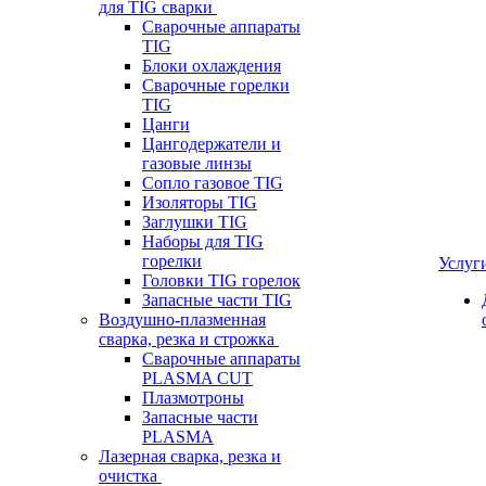
для TIG сварки
Сварочные аппараты
TIG
Блоки охлаждения
Сварочные горелки
TIG
Цанги
Цангодержатели и
газовые линзы
Сопло газовое TIG
Изоляторы TIG
Заглушки TIG
Наборы для TIG
горелки
Услуг
Головки TIG горелок
Запасные части TIG
Воздушно-плазменная
сварка, резка и строжка
Сварочные аппараты
PLASMA CUT
Плазмотроны
Запасные части
PLASMA
Лазерная сварка, резка и
очистка