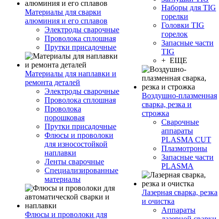
Наборы для TIG
Материалы для сварки
горелки
алюминия и его сплавов
Головки TIG
Электроды сварочные
горелок
Проволока сплошная
Запасные части
Прутки присадочные
TIG
+ ЕЩЕ
Материалы для наплавки и
ремонта деталей
Электроды сварочные
Воздушно-плазменная
Проволока сплошная
сварка, резка и
Проволока
строжка
порошковая
Сварочные
Прутки присадочные
аппараты
Флюсы и проволоки
PLASMA CUT
для износостойкой
Плазмотроны
наплавки
Запасные части
Ленты сварочные
PLASMA
Специализированные
материалы
Лазерная сварка, резка
и очистка
Аппараты
Флюсы и проволоки для
лазерной сварки