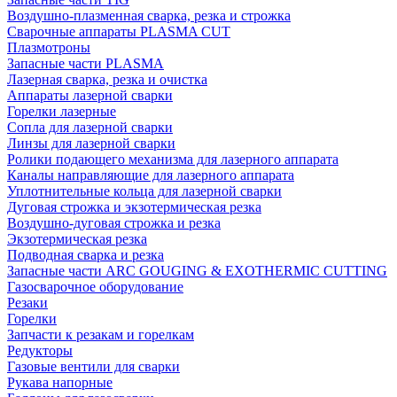
Воздушно-плазменная сварка, резка и строжка
Сварочные аппараты PLASMA CUT
Плазмотроны
Запасные части PLASMA
Лазерная сварка, резка и очистка
Аппараты лазерной сварки
Горелки лазерные
Сопла для лазерной сварки
Линзы для лазерной сварки
Ролики подающего механизма для лазерного аппарата
Каналы направляющие для лазерного аппарата
Уплотнительные кольца для лазерной сварки
Дуговая строжка и экзотермическая резка
Воздушно-дуговая строжка и резка
Экзотермическая резка
Подводная сварка и резка
Запасные части ARC GOUGING & EXOTHERMIC CUTTING
Газосварочное оборудование
Резаки
Горелки
Запчасти к резакам и горелкам
Редукторы
Газовые вентили для сварки
Рукава напорные