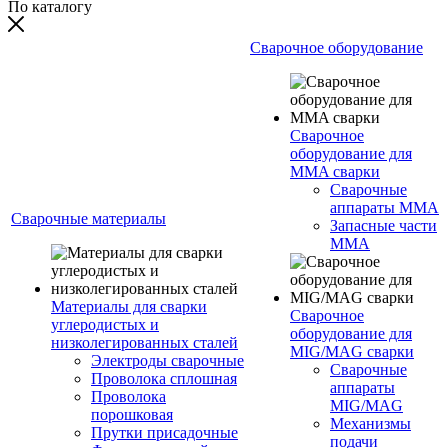
По каталогу
Сварочное оборудование
Сварочное
оборудование для
MMA сварки
Сварочные
аппараты MMA
Сварочные материалы
Запасные части
MMA
Материалы для сварки
Сварочное
углеродистых и
оборудование для
низколегированных сталей
MIG/MAG сварки
Электроды сварочные
Сварочные
Проволока сплошная
аппараты
Проволока
MIG/MAG
порошковая
Механизмы
Прутки присадочные
подачи