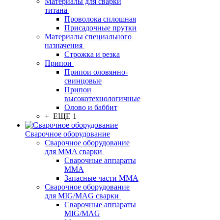
Материалы для сварки
титана
Проволока сплошная
Присадочные прутки
Материалы специального
назначения
Строжка и резка
Припои
Припои оловянно-
свинцовые
Припои
высокотехнологичные
Олово и баббит
+ ЕЩЕ 1
Сварочное оборудование
Сварочное оборудование
для MMA сварки
Сварочные аппараты
MMA
Запасные части MMA
Сварочное оборудование
для MIG/MAG сварки
Сварочные аппараты
MIG/MAG