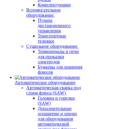
Комплектующие
Вспомогательное
оборудование
Пульты
дистанционного
управления
Транспортные
тележки
Сушильное оборудование
Термопеналы и печи
для прокалки
электродов
Бункеры для хранения
флюсов
Автоматическое оборудование
Автоматическая сварка под
слоем флюса (SAW)
Головки и горелки
(SAW)
Дополнительные
оснащение и опции
для оборудования
автоматической