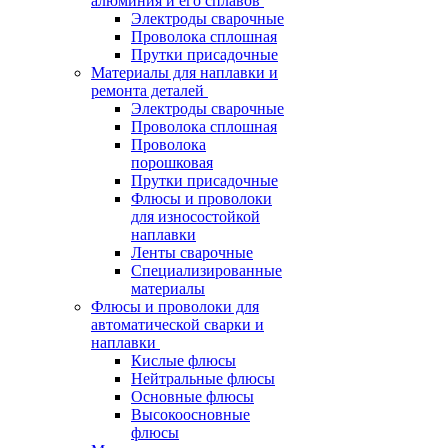
алюминия и его сплавов
Электроды сварочные
Проволока сплошная
Прутки присадочные
Материалы для наплавки и
ремонта деталей
Электроды сварочные
Проволока сплошная
Проволока
порошковая
Прутки присадочные
Флюсы и проволоки
для износостойкой
наплавки
Ленты сварочные
Специализированные
материалы
Флюсы и проволоки для
автоматической сварки и
наплавки
Кислые флюсы
Нейтральные флюсы
Основные флюсы
Высокоосновные
флюсы