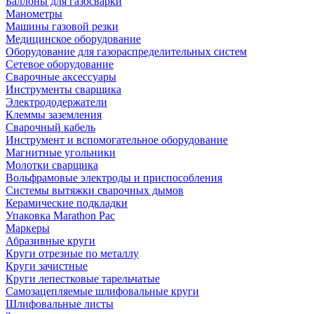
Баллоны для газосварки
Манометры
Машины газовой резки
Медицинское оборудование
Оборудование для газораспределительных систем
Сетевое оборудование
Сварочные аксессуары
Инструменты сварщика
Электрододержатели
Клеммы заземления
Сварочный кабель
Инструмент и вспомогательное оборудование
Магнитные угольники
Молотки сварщика
Вольфрамовые электроды и приспособления
Системы вытяжки сварочных дымов
Керамические подкладки
Упаковка Marathon Pac
Маркеры
Абразивные круги
Круги отрезные по металлу
Круги зачистные
Круги лепестковые тарельчатые
Самозацепляемые шлифовальные круги
Шлифовальные листы