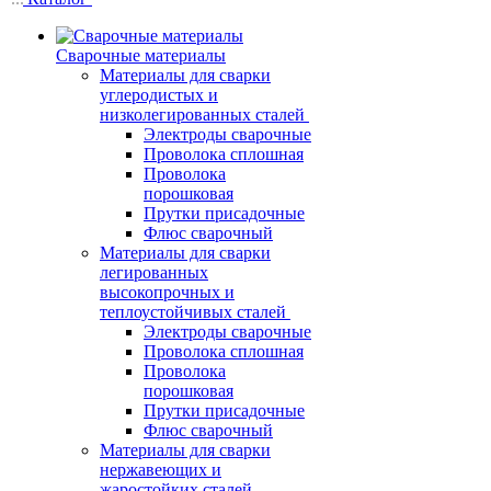
Сварочные материалы
Материалы для сварки
углеродистых и
низколегированных сталей
Электроды сварочные
Проволока сплошная
Проволока
порошковая
Прутки присадочные
Флюс сварочный
Материалы для сварки
легированных
высокопрочных и
теплоустойчивых сталей
Электроды сварочные
Проволока сплошная
Проволока
порошковая
Прутки присадочные
Флюс сварочный
Материалы для сварки
нержавеющих и
жаростойких сталей