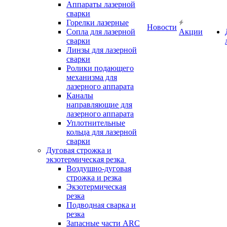
Аппараты лазерной
сварки
Горелки лазерные
Новости
Сопла для лазерной
Акции
сварки
Линзы для лазерной
сварки
Ролики подающего
механизма для
лазерного аппарата
Каналы
направляющие для
лазерного аппарата
Уплотнительные
кольца для лазерной
сварки
Дуговая строжка и
экзотермическая резка
Воздушно-дуговая
строжка и резка
Экзотермическая
резка
Подводная сварка и
резка
Запасные части ARC