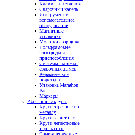
Клеммы заземления
Сварочный кабель
Инструмент и
вспомогательное
оборудование
Магнитные
угольники
Молотки сварщика
Вольфрамовые
электроды и
приспособления
Системы вытяжки
сварочных дымов
Керамические
подкладки
Упаковка Marathon
Pac
Маркеры
Абразивные круги
Круги отрезные по
металлу
Круги зачистные
Круги лепестковые
тарельчатые
Самозацепляемые