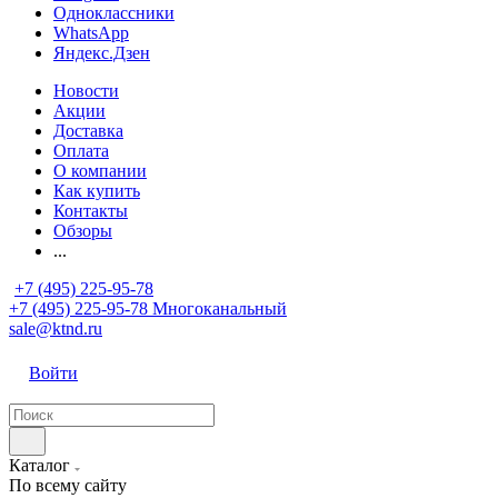
Одноклассники
WhatsApp
Яндекс.Дзен
Новости
Акции
Доставка
Оплата
О компании
Как купить
Контакты
Обзоры
...
+7 (495) 225-95-78
+7 (495) 225-95-78
Многоканальный
sale@ktnd.ru
Войти
Каталог
По всему сайту