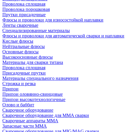
Проволока сплошная
Проволока порошковая
Прутки присадочные
Флюсы и проволоки для износостойкой наплавки
Ленты сварочные
Специализированные материалы
Флюсы и проволоки для автоматической сварки и наплавки
Кислые флюсы
Нейтральные флюсы
Основные флюсы
Высокоосновные флюсы
Материалы для сварки титана
Проволока сплошная
Присадочные прутки
Материалы специального назначения
Строжка и резка
Припои
Припои оловянно-свинцовые
Припои высокотехнологичные
Олово и баббит
Сварочное оборудование
Сварочное оборудование для MMA сварки
Сварочные аппараты MMA
Запасные части MMA
Сварочное оборудование для MIG/MAG сварки