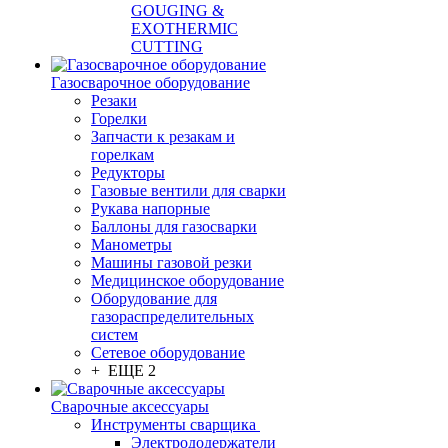
GOUGING &
EXOTHERMIC
CUTTING
Газосварочное оборудование
Резаки
Горелки
Запчасти к резакам и
горелкам
Редукторы
Газовые вентили для сварки
Рукава напорные
Баллоны для газосварки
Манометры
Машины газовой резки
Медицинское оборудование
Оборудование для
газораспределительных
систем
Сетевое оборудование
+ ЕЩЕ 2
Сварочные аксессуары
Инструменты сварщика
Электрододержатели