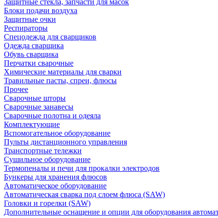
Защитные стекла, запчасти для масок
Блоки подачи воздуха
Защитные очки
Респираторы
Спецодежда для сварщиков
Одежда сварщика
Обувь сварщика
Перчатки сварочные
Химические материалы для сварки
Травильные пасты, спреи, флюсы
Прочее
Сварочные шторы
Сварочные занавесы
Сварочные полотна и одеяла
Комплектующие
Вспомогательное оборудование
Пульты дистанционного управления
Транспортные тележки
Сушильное оборудование
Термопеналы и печи для прокалки электродов
Бункеры для хранения флюсов
Автоматическое оборудование
Автоматическая сварка под слоем флюса (SAW)
Головки и горелки (SAW)
Дополнительные оснащение и опции для оборудования автома