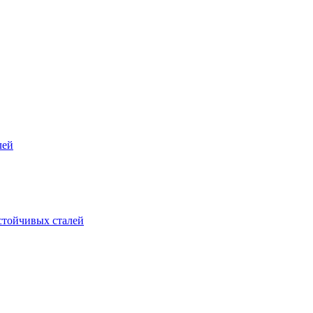
лей
стойчивых сталей