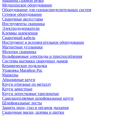
Машины газовой резки
Медицинское оборудование
Оборудование для газораспределительных систем
Сетевое оборудование
Сварочные аксессуары
Инструменты сварщика
Электрододержатели
Клеммы заземления
Сварочный кабель
Инструмент и вспомогательное оборудование
Магнитные угольники
Молотки сварщика
Вольфрамовые электроды и приспособления
Системы вытяжки сварочных дымов
Керамические подкладки
Упаковка Marathon Pac
Маркеры
Абразивные круги
Круги отрезные по металлу
Круги зачистные
Круги лепестковые тарельчатые
Самозацепляемые шлифовальные круги
Шлифовальные листы
Защита лица, глаз и органов дыхания
Сварочные маски, шлемы и щитки