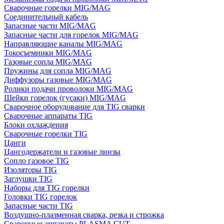
Сварочные горелки MIG/MAG
Соединительный кабель
Запасные части MIG/MAG
Запасные части для горелок MIG/MAG
Направляющие каналы MIG/MAG
Токосъемники MIG/MAG
Газовые сопла MIG/MAG
Пружины для сопла MIG/MAG
Диффузоры газовые MIG/MAG
Ролики подачи проволоки MIG/MAG
Шейки горелок (гусаки) MIG/MAG
Сварочное оборудование для TIG сварки
Сварочные аппараты TIG
Блоки охлаждения
Сварочные горелки TIG
Цанги
Цангодержатели и газовые линзы
Сопло газовое TIG
Изоляторы TIG
Заглушки TIG
Наборы для TIG горелки
Головки TIG горелок
Запасные части TIG
Воздушно-плазменная сварка, резка и строжка
Сварочные аппараты PLASMA CUT