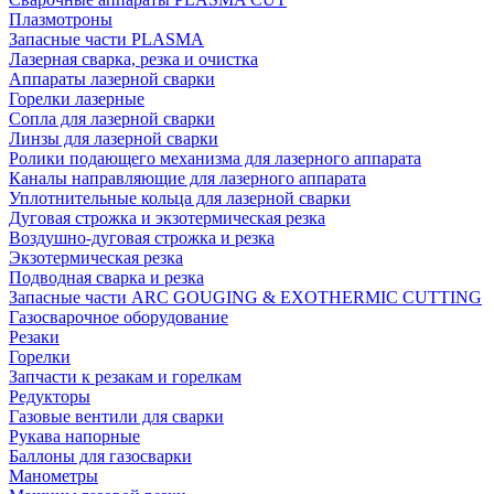
Плазмотроны
Запасные части PLASMA
Лазерная сварка, резка и очистка
Аппараты лазерной сварки
Горелки лазерные
Сопла для лазерной сварки
Линзы для лазерной сварки
Ролики подающего механизма для лазерного аппарата
Каналы направляющие для лазерного аппарата
Уплотнительные кольца для лазерной сварки
Дуговая строжка и экзотермическая резка
Воздушно-дуговая строжка и резка
Экзотермическая резка
Подводная сварка и резка
Запасные части ARC GOUGING & EXOTHERMIC CUTTING
Газосварочное оборудование
Резаки
Горелки
Запчасти к резакам и горелкам
Редукторы
Газовые вентили для сварки
Рукава напорные
Баллоны для газосварки
Манометры