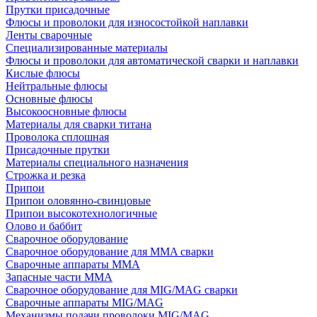
Прутки присадочные
Флюсы и проволоки для износостойкой наплавки
Ленты сварочные
Специализированные материалы
Флюсы и проволоки для автоматической сварки и наплавки
Кислые флюсы
Нейтральные флюсы
Основные флюсы
Высокоосновные флюсы
Материалы для сварки титана
Проволока сплошная
Присадочные прутки
Материалы специального назначения
Строжка и резка
Припои
Припои оловянно-свинцовые
Припои высокотехнологичные
Олово и баббит
Сварочное оборудование
Сварочное оборудование для MMA сварки
Сварочные аппараты MMA
Запасные части MMA
Сварочное оборудование для MIG/MAG сварки
Сварочные аппараты MIG/MAG
Механизмы подачи проволоки MIG/MAG