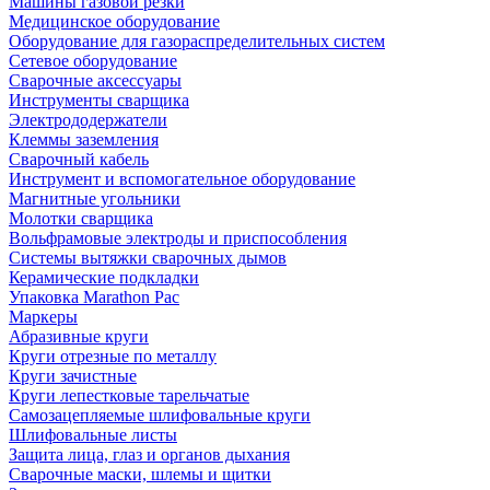
Машины газовой резки
Медицинское оборудование
Оборудование для газораспределительных систем
Сетевое оборудование
Сварочные аксессуары
Инструменты сварщика
Электрододержатели
Клеммы заземления
Сварочный кабель
Инструмент и вспомогательное оборудование
Магнитные угольники
Молотки сварщика
Вольфрамовые электроды и приспособления
Системы вытяжки сварочных дымов
Керамические подкладки
Упаковка Marathon Pac
Маркеры
Абразивные круги
Круги отрезные по металлу
Круги зачистные
Круги лепестковые тарельчатые
Самозацепляемые шлифовальные круги
Шлифовальные листы
Защита лица, глаз и органов дыхания
Сварочные маски, шлемы и щитки