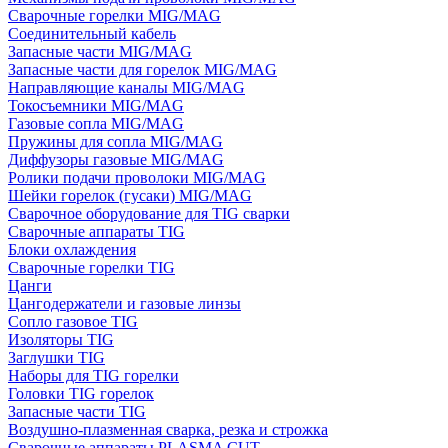
Сварочные горелки MIG/MAG
Соединительный кабель
Запасные части MIG/MAG
Запасные части для горелок MIG/MAG
Направляющие каналы MIG/MAG
Токосъемники MIG/MAG
Газовые сопла MIG/MAG
Пружины для сопла MIG/MAG
Диффузоры газовые MIG/MAG
Ролики подачи проволоки MIG/MAG
Шейки горелок (гусаки) MIG/MAG
Сварочное оборудование для TIG сварки
Сварочные аппараты TIG
Блоки охлаждения
Сварочные горелки TIG
Цанги
Цангодержатели и газовые линзы
Сопло газовое TIG
Изоляторы TIG
Заглушки TIG
Наборы для TIG горелки
Головки TIG горелок
Запасные части TIG
Воздушно-плазменная сварка, резка и строжка
Сварочные аппараты PLASMA CUT