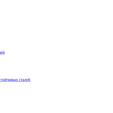
лей
стойчивых сталей