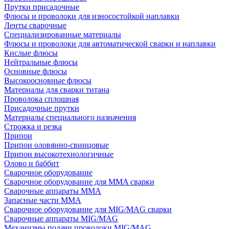
Прутки присадочные
Флюсы и проволоки для износостойкой наплавки
Ленты сварочные
Специализированные материалы
Флюсы и проволоки для автоматической сварки и наплавки
Кислые флюсы
Нейтральные флюсы
Основные флюсы
Высокоосновные флюсы
Материалы для сварки титана
Проволока сплошная
Присадочные прутки
Материалы специального назначения
Строжка и резка
Припои
Припои оловянно-свинцовые
Припои высокотехнологичные
Олово и баббит
Сварочное оборудование
Сварочное оборудование для MMA сварки
Сварочные аппараты MMA
Запасные части MMA
Сварочное оборудование для MIG/MAG сварки
Сварочные аппараты MIG/MAG
Механизмы подачи проволоки MIG/MAG