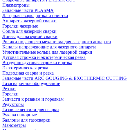
Плазмотроны
Запасные части PLASMA
Лазерная сварка, резка и очистка
Аппараты лазерной сварки
Горелки лазерные
Сопла для лазерной сварки
Линзы для лазерной сварки
Ролики подающего механизма для лазерного аппарата
Каналы направляющие для лазерного аппарата
Уплотнительные кольца для лазерной сварки
Дуговая строжка и экзотермическая резка
Воздушно-дуговая строжка и резка
Экзотермическая резка
Подводная сварка и резка
Запасные части ARC GOUGING & EXOTHERMIC CUTTING
Газосварочное оборудование
Резаки
Горелки
Запчасти к резакам и горелкам
Редукторы
Газовые вентили для сварки
Рукава напорные
Баллоны для газосварки
Манометры