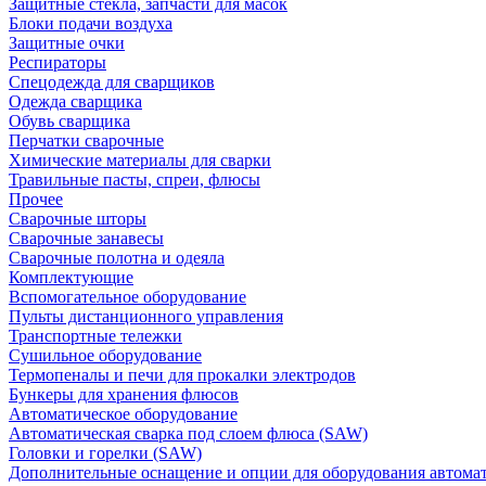
Защитные стекла, запчасти для масок
Блоки подачи воздуха
Защитные очки
Респираторы
Спецодежда для сварщиков
Одежда сварщика
Обувь сварщика
Перчатки сварочные
Химические материалы для сварки
Травильные пасты, спреи, флюсы
Прочее
Сварочные шторы
Сварочные занавесы
Сварочные полотна и одеяла
Комплектующие
Вспомогательное оборудование
Пульты дистанционного управления
Транспортные тележки
Сушильное оборудование
Термопеналы и печи для прокалки электродов
Бункеры для хранения флюсов
Автоматическое оборудование
Автоматическая сварка под слоем флюса (SAW)
Головки и горелки (SAW)
Дополнительные оснащение и опции для оборудования автома