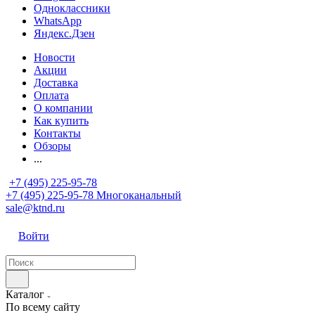
Одноклассники
WhatsApp
Яндекс.Дзен
Новости
Акции
Доставка
Оплата
О компании
Как купить
Контакты
Обзоры
...
+7 (495) 225-95-78
+7 (495) 225-95-78
Многоканальный
sale@ktnd.ru
Войти
Каталог
По всему сайту