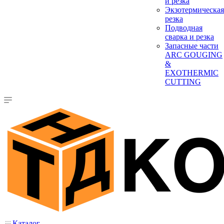
и резка
Экзотермическая
резка
Подводная
сварка и резка
Запасные части
ARC GOUGING
&
EXOTHERMIC
CUTTING
Каталог