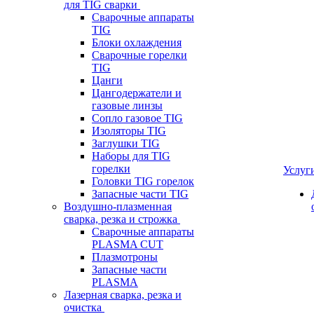
для TIG сварки
Сварочные аппараты
TIG
Блоки охлаждения
Сварочные горелки
TIG
Цанги
Цангодержатели и
газовые линзы
Сопло газовое TIG
Изоляторы TIG
Заглушки TIG
Наборы для TIG
горелки
Услуг
Головки TIG горелок
Запасные части TIG
Воздушно-плазменная
сварка, резка и строжка
Сварочные аппараты
PLASMA CUT
Плазмотроны
Запасные части
PLASMA
Лазерная сварка, резка и
очистка