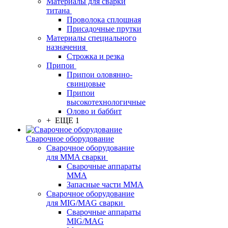
Материалы для сварки
титана
Проволока сплошная
Присадочные прутки
Материалы специального
назначения
Строжка и резка
Припои
Припои оловянно-
свинцовые
Припои
высокотехнологичные
Олово и баббит
+ ЕЩЕ 1
Сварочное оборудование
Сварочное оборудование
для MMA сварки
Сварочные аппараты
MMA
Запасные части MMA
Сварочное оборудование
для MIG/MAG сварки
Сварочные аппараты
MIG/MAG