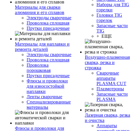
Наборы для TIG
Материалы для сварки
горелки
алюминия и его сплавов
Головки TIG
Электроды сварочные
горелок
Проволока сплошная
Запасные части
Прутки присадочные
TIG
+ ЕЩЕ
Материалы для наплавки и
ремонта деталей
Электроды сварочные
Воздушно-плазменная
Проволока сплошная
сварка, резка и
Проволока
строжка
порошковая
Сварочные
Прутки присадочные
аппараты
Флюсы и проволоки
PLASMA CUT
для износостойкой
Плазмотроны
наплавки
Запасные части
Ленты сварочные
PLASMA
Специализированные
материалы
Лазерная сварка, резка
и очистка
Аппараты
Флюсы и проволоки для
лазерной сварки