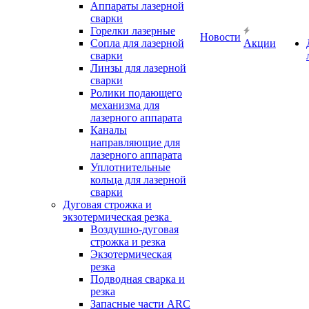
Аппараты лазерной
сварки
Горелки лазерные
Новости
Сопла для лазерной
Акции
сварки
Линзы для лазерной
сварки
Ролики подающего
механизма для
лазерного аппарата
Каналы
направляющие для
лазерного аппарата
Уплотнительные
кольца для лазерной
сварки
Дуговая строжка и
экзотермическая резка
Воздушно-дуговая
строжка и резка
Экзотермическая
резка
Подводная сварка и
резка
Запасные части ARC