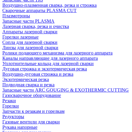
Воздушно-плазменная сварка, резка и строжка
Сварочные аппараты PLASMA CUT
Плазмотроны
Запасные части PLASMA
Лазерная сварка, резка и очистка
Аппараты лазерной сварки
Горелки лазерные
Сопла для лазерной сварки
Линзы для лазерной сварки
Ролики подающего механизма для лазерного аппарата
Каналы направляющие для лазерного аппарата
Уплотнительные кольца для лазерной сварки
Дуговая строжка и экзотермическая резка
Воздушно-дуговая строжка и резка
Экзотермическая резка
Подводная сварка и резка
Запасные части ARC GOUGING & EXOTHERMIC CUTTING
Газосварочное оборудование
Резаки
Горелки
Запчасти к резакам и горелкам
Редукторы
Газовые вентили для сварки
Рукава напорные