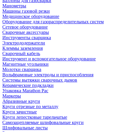
Баллоны для газосварки
Манометры
Машины газовой резки
Медицинское оборудование
Оборудование для газораспределительных систем
Сетевое оборудование
Сварочные аксессуары
Инструменты сварщика
Электрододержатели
Клеммы заземления
Сварочный кабель
Инструмент и вспомогательное оборудование
Магнитные угольники
Молотки сварщика
Вольфрамовые электроды и приспособления
Системы вытяжки сварочных дымов
Керамические подкладки
Упаковка Marathon Pac
Маркеры
Абразивные круги
Круги отрезные по металлу
Круги зачистные
Круги лепестковые тарельчатые
Самозацепляемые шлифовальные круги
Шлифовальные листы