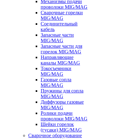
Механизмы подачи
проволоки MIG/MAG
Сварочные горелки
MIG/MAG
Соединительный
кабель
Запасные части
MIG/MAG
Запасные части для
горелок MIG/MAG
Направляющие
каналы MIG/MAG
Токосъемники
MIG/MAG
Газовые сопла
MIG/MAG
Пружины для сопла
MIG/MAG
Диффузоры газовые
MIG/MAG
Ролики подачи
проволоки MIG/MAG
Шейки горелок
(гусаки) MIG/MAG
Сварочное оборудование