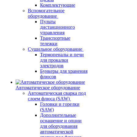
Комплектующие
Вспомогательное
оборудование
Пульты
дистанционного
управления
Транспортные
тележки
Сушильное оборудование
Термопеналы и печи
для прокалки
электродов
Бункеры для хранения
флюсов
Автоматическое оборудование
Автоматическая сварка под
слоем флюса (SAW)
Головки и горелки
(SAW)
Дополнительные
оснащение и опции
для оборудования
автоматической