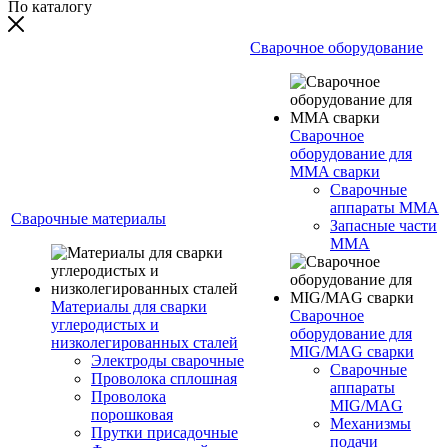
По каталогу
Сварочное оборудование
Сварочное
оборудование для
MMA сварки
Сварочные
аппараты MMA
Сварочные материалы
Запасные части
MMA
Материалы для сварки
Сварочное
углеродистых и
оборудование для
низколегированных сталей
MIG/MAG сварки
Электроды сварочные
Сварочные
Проволока сплошная
аппараты
Проволока
MIG/MAG
порошковая
Механизмы
Прутки присадочные
подачи