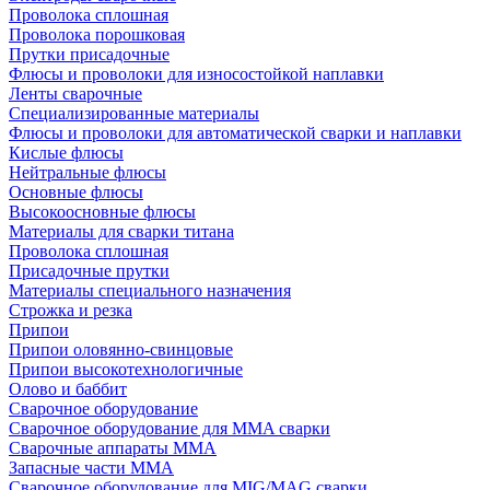
Проволока сплошная
Проволока порошковая
Прутки присадочные
Флюсы и проволоки для износостойкой наплавки
Ленты сварочные
Специализированные материалы
Флюсы и проволоки для автоматической сварки и наплавки
Кислые флюсы
Нейтральные флюсы
Основные флюсы
Высокоосновные флюсы
Материалы для сварки титана
Проволока сплошная
Присадочные прутки
Материалы специального назначения
Строжка и резка
Припои
Припои оловянно-свинцовые
Припои высокотехнологичные
Олово и баббит
Сварочное оборудование
Сварочное оборудование для MMA сварки
Сварочные аппараты MMA
Запасные части MMA
Сварочное оборудование для MIG/MAG сварки