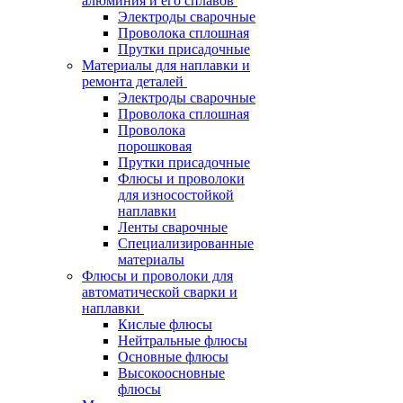
алюминия и его сплавов
Электроды сварочные
Проволока сплошная
Прутки присадочные
Материалы для наплавки и
ремонта деталей
Электроды сварочные
Проволока сплошная
Проволока
порошковая
Прутки присадочные
Флюсы и проволоки
для износостойкой
наплавки
Ленты сварочные
Специализированные
материалы
Флюсы и проволоки для
автоматической сварки и
наплавки
Кислые флюсы
Нейтральные флюсы
Основные флюсы
Высокоосновные
флюсы