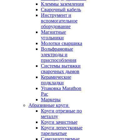
Клеммы заземления
Сварочный кабель
Инструмент и
вспомогательное
оборудование
Магнитные
угольники
Молотки сварщика
Вольфрамовые
электроды и
приспособления
Системы вытяжки
сварочных дымов
Керамические
подкладки
Упаковка Marathon
Pac
Маркеры
Абразивные круги
Круги отрезные по
металлу
Круги зачистные
Круги лепестковые
тарельчатые
Самозацепляемые