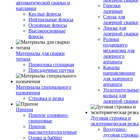
автоматической сварки и
Горелки
наплавки
лазерные
Кислые флюсы
Сопла для
Нейтральные флюсы
лазерной сварки
Основные флюсы
Линзы для
Высокоосновные
лазерной сварки
флюсы
Ролики
подающего
механизма для
Материалы для сварки
лазерного
титана
аппарата
Проволока сплошная
Каналы
Присадочные прутки
направляющие
для лазерного
аппарата
Материалы специального
Уплотнительные
назначения
кольца для
Строжка и резка
лазерной сварки
Припои
Припои оловянно-
Дуговая строжка и
свинцовые
экзотермическая резка
Припои
Воздушно-
высокотехнологичные
дуговая строжка
Олово и баббит