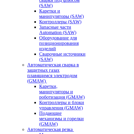
сварки под флюсом
(SAW)
Каретки и
манипуляторы (SAW)
Контроллеры (SAW)
Запасные части
Automation (SAW)
Оборудование для
позиционирования
изделий
Сварочные источники
(SAW)
Автоматическая сварка в
защитных газах
плавящимся электродом
(GMAW)
Каретки,
манипуляторы и
роботизация (GMAW)
Контроллеры и блоки
управления (GMAW)
Подающие
механизмы и горелки
(GMAW)
Автоматическая резка