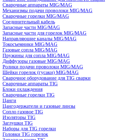
Сварочные аппараты MIG/MAG
Механизмы подачи проволоки MIG/MAG
Сварочные горелки MIG/MAG
Соединительный кабель
Запасные части MIG/MAG
Запасные части для горелок MIG/MAG
Направляющие каналы MIG/MAG
Токосъемники MIG/MAG
Газовые сопла MIG/MAG
Пружины для сопла MIG/MAG
Диффузоры газовые MIG/MAG
Ролики подачи проволоки MIG/MAG
Шейки горелок (гусаки) MIG/MAG
Сварочное оборудование для TIG сварки
Сварочные аппараты TIG
Блоки охлаждения
Сварочные горелки TIG
Цанги
Цангодержатели и газовые линзы
Сопло газовое TIG
Изоляторы TIG
Заглушки TIG
Наборы для TIG горелки
Головки TIG горелок
Запасные части TIG