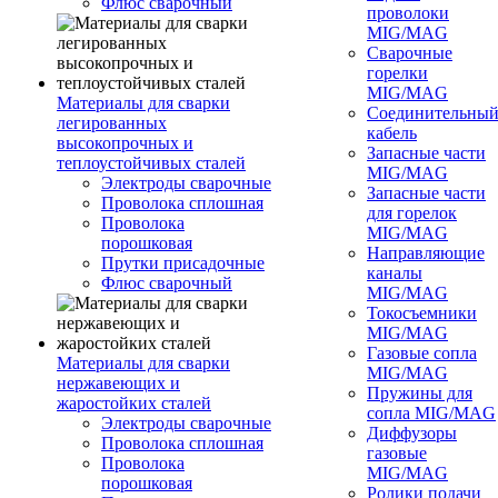
Флюс сварочный
проволоки
MIG/MAG
Сварочные
горелки
MIG/MAG
Материалы для сварки
Соединительны
легированных
кабель
высокопрочных и
Запасные части
теплоустойчивых сталей
MIG/MAG
Электроды сварочные
Запасные части
Проволока сплошная
для горелок
Проволока
MIG/MAG
порошковая
Направляющие
Прутки присадочные
каналы
Флюс сварочный
MIG/MAG
Токосъемники
MIG/MAG
Газовые сопла
Материалы для сварки
MIG/MAG
нержавеющих и
Пружины для
жаростойких сталей
сопла MIG/MAG
Электроды сварочные
Диффузоры
Проволока сплошная
газовые
Проволока
MIG/MAG
порошковая
Ролики подачи