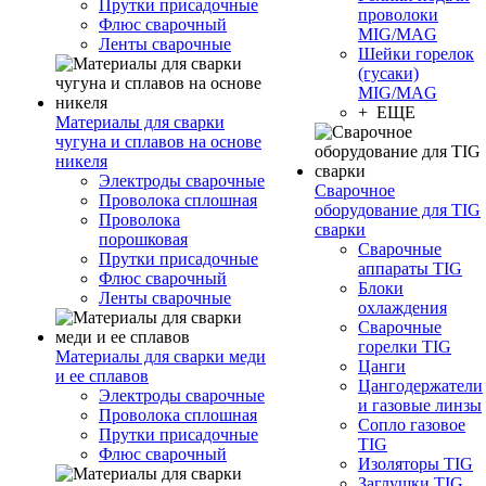
Прутки присадочные
проволоки
Флюс сварочный
MIG/MAG
Ленты сварочные
Шейки горелок
(гусаки)
MIG/MAG
+ ЕЩЕ
Материалы для сварки
чугуна и сплавов на основе
никеля
Электроды сварочные
Сварочное
Проволока сплошная
оборудование для TIG
Проволока
сварки
порошковая
Сварочные
Прутки присадочные
аппараты TIG
Флюс сварочный
Блоки
Ленты сварочные
охлаждения
Сварочные
горелки TIG
Материалы для сварки меди
Цанги
и ее сплавов
Цангодержатели
Электроды сварочные
и газовые линзы
Проволока сплошная
Сопло газовое
Прутки присадочные
TIG
Флюс сварочный
Изоляторы TIG
Заглушки TIG