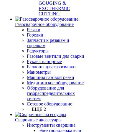
GOUGING &
EXOTHERMIC
CUTTING
Газосварочное оборудование
Резаки
Горелки
Запчасти к резакам и
горелкам
Редукторы
Газовые вентили для сварки
Рукава напорные
Баллоны для газосварки
Манометры
Машины газовой резки
Медицинское оборудование
Оборудование для
газораспределительных
систем
Сетевое оборудование
+ ЕЩЕ 2
Сварочные аксессуары
Инструменты сварщика
Электрододержатели