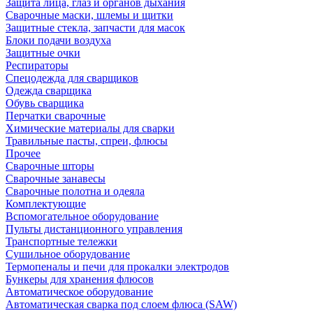
Защита лица, глаз и органов дыхания
Сварочные маски, шлемы и щитки
Защитные стекла, запчасти для масок
Блоки подачи воздуха
Защитные очки
Респираторы
Спецодежда для сварщиков
Одежда сварщика
Обувь сварщика
Перчатки сварочные
Химические материалы для сварки
Травильные пасты, спреи, флюсы
Прочее
Сварочные шторы
Сварочные занавесы
Сварочные полотна и одеяла
Комплектующие
Вспомогательное оборудование
Пульты дистанционного управления
Транспортные тележки
Сушильное оборудование
Термопеналы и печи для прокалки электродов
Бункеры для хранения флюсов
Автоматическое оборудование
Автоматическая сварка под слоем флюса (SAW)