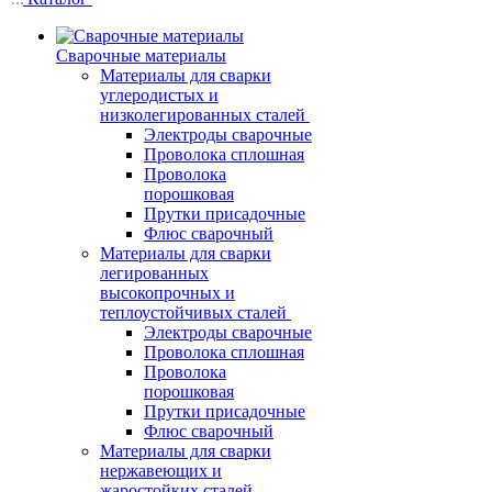
Сварочные материалы
Материалы для сварки
углеродистых и
низколегированных сталей
Электроды сварочные
Проволока сплошная
Проволока
порошковая
Прутки присадочные
Флюс сварочный
Материалы для сварки
легированных
высокопрочных и
теплоустойчивых сталей
Электроды сварочные
Проволока сплошная
Проволока
порошковая
Прутки присадочные
Флюс сварочный
Материалы для сварки
нержавеющих и
жаростойких сталей