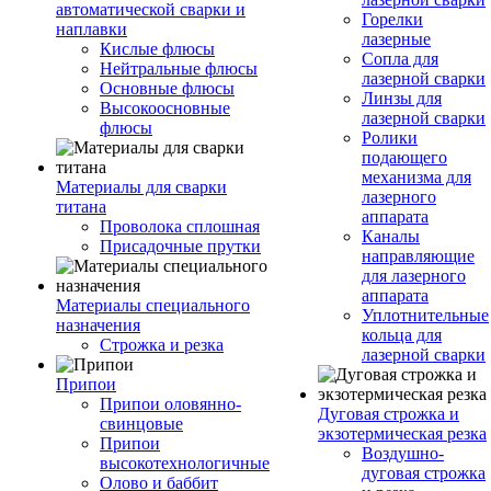
автоматической сварки и
Горелки
наплавки
лазерные
Кислые флюсы
Сопла для
Нейтральные флюсы
лазерной сварки
Основные флюсы
Линзы для
Высокоосновные
лазерной сварки
флюсы
Ролики
подающего
механизма для
Материалы для сварки
лазерного
титана
аппарата
Проволока сплошная
Каналы
Присадочные прутки
направляющие
для лазерного
аппарата
Материалы специального
Уплотнительные
назначения
кольца для
Строжка и резка
лазерной сварки
Припои
Припои оловянно-
Дуговая строжка и
свинцовые
экзотермическая резка
Припои
Воздушно-
высокотехнологичные
дуговая строжка
Олово и баббит