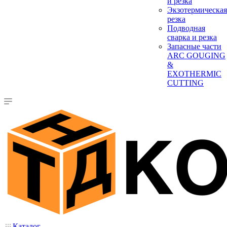
и резка
Экзотермическая
резка
Подводная
сварка и резка
Запасные части
ARC GOUGING
&
EXOTHERMIC
CUTTING
Каталог