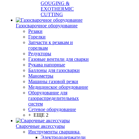
GOUGING &
EXOTHERMIC
CUTTING
Газосварочное оборудование
Резаки
Горелки
Запчасти к резакам и
горелкам
Редукторы
Газовые вентили для сварки
Рукава напорные
Баллоны для газосварки
Манометры
Машины газовой резки
Медицинское оборудование
Оборудование для
газораспределительных
систем
Сетевое оборудование
+ ЕЩЕ 2
Сварочные аксессуары
Инструменты сварщика
Электрододержатели