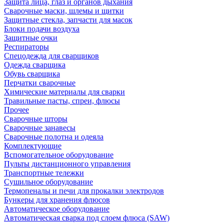
Защита лица, глаз и органов дыхания
Сварочные маски, шлемы и щитки
Защитные стекла, запчасти для масок
Блоки подачи воздуха
Защитные очки
Респираторы
Спецодежда для сварщиков
Одежда сварщика
Обувь сварщика
Перчатки сварочные
Химические материалы для сварки
Травильные пасты, спреи, флюсы
Прочее
Сварочные шторы
Сварочные занавесы
Сварочные полотна и одеяла
Комплектующие
Вспомогательное оборудование
Пульты дистанционного управления
Транспортные тележки
Сушильное оборудование
Термопеналы и печи для прокалки электродов
Бункеры для хранения флюсов
Автоматическое оборудование
Автоматическая сварка под слоем флюса (SAW)