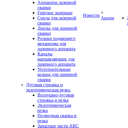
Аппараты лазерной
сварки
Горелки лазерные
Новости
Сопла для лазерной
Акции
сварки
Линзы для лазерной
сварки
Ролики подающего
механизма для
лазерного аппарата
Каналы
направляющие для
лазерного аппарата
Уплотнительные
кольца для лазерной
сварки
Дуговая строжка и
экзотермическая резка
Воздушно-дуговая
строжка и резка
Экзотермическая
резка
Подводная сварка и
резка
Запасные части ARC