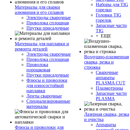
Наборы для TIG
Материалы для сварки
горелки
алюминия и его сплавов
Головки TIG
Электроды сварочные
горелок
Проволока сплошная
Запасные части
Прутки присадочные
TIG
+ ЕЩЕ
Материалы для наплавки и
ремонта деталей
Электроды сварочные
Воздушно-плазменная
Проволока сплошная
сварка, резка и
Проволока
строжка
порошковая
Сварочные
Прутки присадочные
аппараты
Флюсы и проволоки
PLASMA CUT
для износостойкой
Плазмотроны
наплавки
Запасные части
Ленты сварочные
PLASMA
Специализированные
материалы
Лазерная сварка, резка
и очистка
Аппараты
Флюсы и проволоки для
лазерной сварки