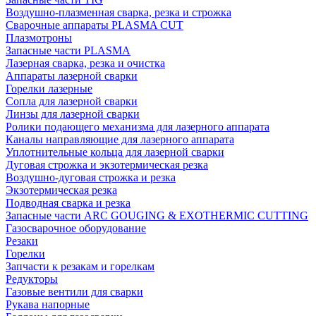
Воздушно-плазменная сварка, резка и строжка
Сварочные аппараты PLASMA CUT
Плазмотроны
Запасные части PLASMA
Лазерная сварка, резка и очистка
Аппараты лазерной сварки
Горелки лазерные
Сопла для лазерной сварки
Линзы для лазерной сварки
Ролики подающего механизма для лазерного аппарата
Каналы направляющие для лазерного аппарата
Уплотнительные кольца для лазерной сварки
Дуговая строжка и экзотермическая резка
Воздушно-дуговая строжка и резка
Экзотермическая резка
Подводная сварка и резка
Запасные части ARC GOUGING & EXOTHERMIC CUTTING
Газосварочное оборудование
Резаки
Горелки
Запчасти к резакам и горелкам
Редукторы
Газовые вентили для сварки
Рукава напорные