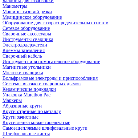
Баллоны для газосварки
Манометры
Машины газовой резки
Медицинское оборудование
Оборудование для газораспределительных систем
Сетевое оборудование
Сварочные аксессуары
Инструменты сварщика
Электрододержатели
Клеммы заземления
Сварочный кабель
Инструмент и вспомогательное оборудование
Магнитные угольники
Молотки сварщика
Вольфрамовые электроды и приспособления
Системы вытяжки сварочных дымов
Керамические подкладки
Упаковка Marathon Pac
Маркеры
Абразивные круги
Круги отрезные по металлу
Круги зачистные
Круги лепестковые тарельчатые
Самозацепляемые шлифовальные круги
Шлифовальные листы