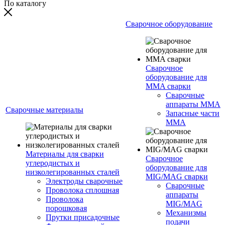
По каталогу
Сварочное оборудование
Сварочное
оборудование для
MMA сварки
Сварочные
аппараты MMA
Сварочные материалы
Запасные части
MMA
Материалы для сварки
Сварочное
углеродистых и
оборудование для
низколегированных сталей
MIG/MAG сварки
Электроды сварочные
Сварочные
Проволока сплошная
аппараты
Проволока
MIG/MAG
порошковая
Механизмы
Прутки присадочные
подачи