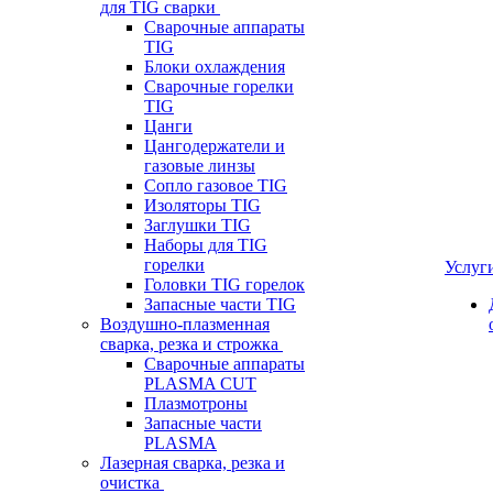
для TIG сварки
Сварочные аппараты
TIG
Блоки охлаждения
Сварочные горелки
TIG
Цанги
Цангодержатели и
газовые линзы
Сопло газовое TIG
Изоляторы TIG
Заглушки TIG
Наборы для TIG
горелки
Услуг
Головки TIG горелок
Запасные части TIG
Воздушно-плазменная
сварка, резка и строжка
Сварочные аппараты
PLASMA CUT
Плазмотроны
Запасные части
PLASMA
Лазерная сварка, резка и
очистка