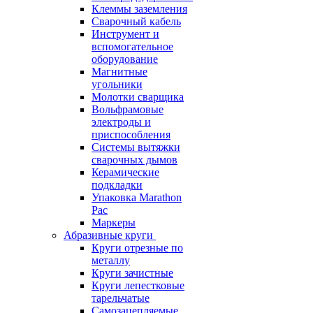
Клеммы заземления
Сварочный кабель
Инструмент и
вспомогательное
оборудование
Магнитные
угольники
Молотки сварщика
Вольфрамовые
электроды и
приспособления
Системы вытяжки
сварочных дымов
Керамические
подкладки
Упаковка Marathon
Pac
Маркеры
Абразивные круги
Круги отрезные по
металлу
Круги зачистные
Круги лепестковые
тарельчатые
Самозацепляемые