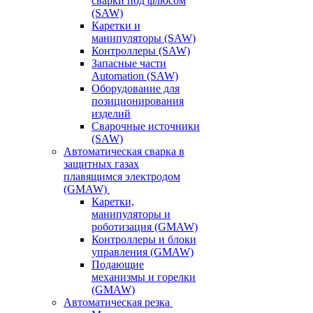
сварки под флюсом
(SAW)
Каретки и
манипуляторы (SAW)
Контроллеры (SAW)
Запасные части
Automation (SAW)
Оборудование для
позиционирования
изделий
Сварочные источники
(SAW)
Автоматическая сварка в
защитных газах
плавящимся электродом
(GMAW)
Каретки,
манипуляторы и
роботизация (GMAW)
Контроллеры и блоки
управления (GMAW)
Подающие
механизмы и горелки
(GMAW)
Автоматическая резка