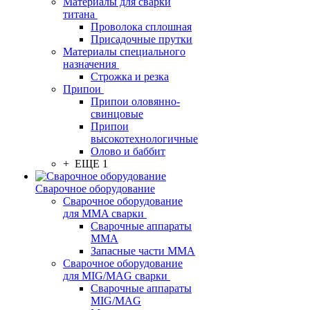
Материалы для сварки
титана
Проволока сплошная
Присадочные прутки
Материалы специального
назначения
Строжка и резка
Припои
Припои оловянно-
свинцовые
Припои
высокотехнологичные
Олово и баббит
+ ЕЩЕ 1
Сварочное оборудование
Сварочное оборудование
для MMA сварки
Сварочные аппараты
MMA
Запасные части MMA
Сварочное оборудование
для MIG/MAG сварки
Сварочные аппараты
MIG/MAG