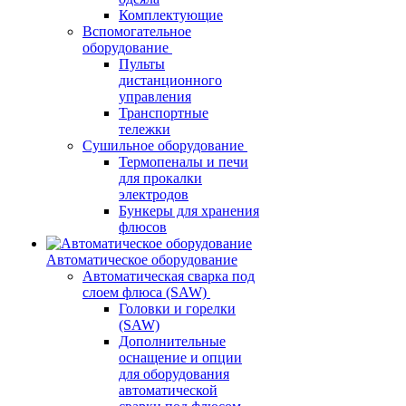
Комплектующие
Вспомогательное
оборудование
Пульты
дистанционного
управления
Транспортные
тележки
Сушильное оборудование
Термопеналы и печи
для прокалки
электродов
Бункеры для хранения
флюсов
Автоматическое оборудование
Автоматическая сварка под
слоем флюса (SAW)
Головки и горелки
(SAW)
Дополнительные
оснащение и опции
для оборудования
автоматической