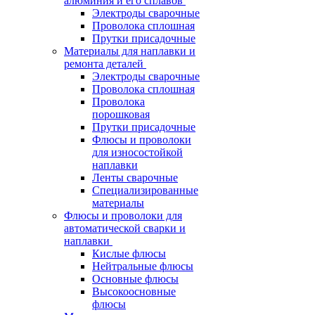
алюминия и его сплавов
Электроды сварочные
Проволока сплошная
Прутки присадочные
Материалы для наплавки и
ремонта деталей
Электроды сварочные
Проволока сплошная
Проволока
порошковая
Прутки присадочные
Флюсы и проволоки
для износостойкой
наплавки
Ленты сварочные
Специализированные
материалы
Флюсы и проволоки для
автоматической сварки и
наплавки
Кислые флюсы
Нейтральные флюсы
Основные флюсы
Высокоосновные
флюсы