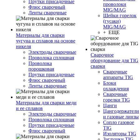
Прутки присадочные
проволоки
Флюс сварочный
MIG/MAG
Ленты сварочные
Шейки горелок
(гусаки)
MIG/MAG
+ ЕЩЕ
Материалы для сварки
чугуна и сплавов на основе
никеля
Электроды сварочные
Сварочное
Проволока сплошная
оборудование для TIG
Проволока
сварки
порошковая
Сварочные
Прутки присадочные
аппараты TIG
Флюс сварочный
Блоки
Ленты сварочные
охлаждения
Сварочные
горелки TIG
Материалы для сварки меди
Цанги
и ее сплавов
Цангодержатели
Электроды сварочные
и газовые линзы
Проволока сплошная
Сопло газовое
Прутки присадочные
TIG
Флюс сварочный
Изоляторы TIG
Заглушки TIG