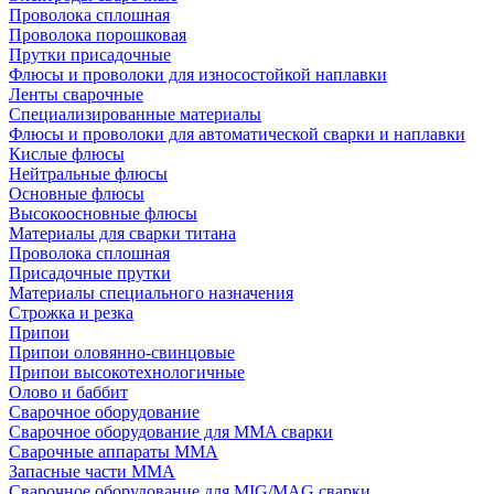
Проволока сплошная
Проволока порошковая
Прутки присадочные
Флюсы и проволоки для износостойкой наплавки
Ленты сварочные
Специализированные материалы
Флюсы и проволоки для автоматической сварки и наплавки
Кислые флюсы
Нейтральные флюсы
Основные флюсы
Высокоосновные флюсы
Материалы для сварки титана
Проволока сплошная
Присадочные прутки
Материалы специального назначения
Строжка и резка
Припои
Припои оловянно-свинцовые
Припои высокотехнологичные
Олово и баббит
Сварочное оборудование
Сварочное оборудование для MMA сварки
Сварочные аппараты MMA
Запасные части MMA
Сварочное оборудование для MIG/MAG сварки