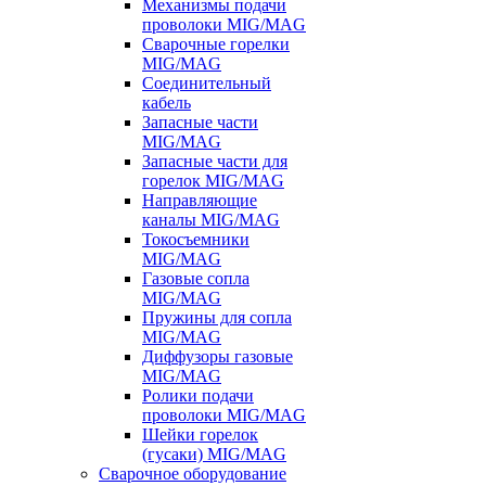
Механизмы подачи
проволоки MIG/MAG
Сварочные горелки
MIG/MAG
Соединительный
кабель
Запасные части
MIG/MAG
Запасные части для
горелок MIG/MAG
Направляющие
каналы MIG/MAG
Токосъемники
MIG/MAG
Газовые сопла
MIG/MAG
Пружины для сопла
MIG/MAG
Диффузоры газовые
MIG/MAG
Ролики подачи
проволоки MIG/MAG
Шейки горелок
(гусаки) MIG/MAG
Сварочное оборудование