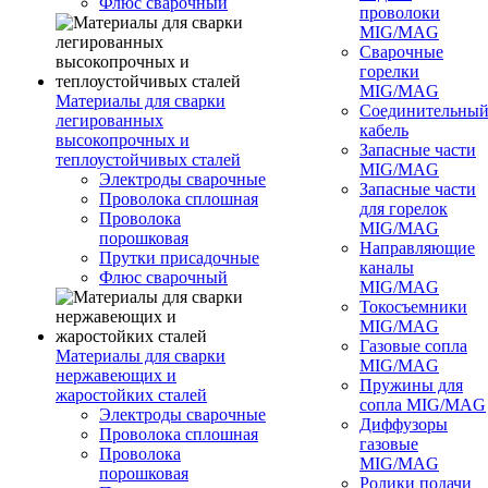
Флюс сварочный
проволоки
MIG/MAG
Сварочные
горелки
MIG/MAG
Материалы для сварки
Соединительны
легированных
кабель
высокопрочных и
Запасные части
теплоустойчивых сталей
MIG/MAG
Электроды сварочные
Запасные части
Проволока сплошная
для горелок
Проволока
MIG/MAG
порошковая
Направляющие
Прутки присадочные
каналы
Флюс сварочный
MIG/MAG
Токосъемники
MIG/MAG
Газовые сопла
Материалы для сварки
MIG/MAG
нержавеющих и
Пружины для
жаростойких сталей
сопла MIG/MAG
Электроды сварочные
Диффузоры
Проволока сплошная
газовые
Проволока
MIG/MAG
порошковая
Ролики подачи