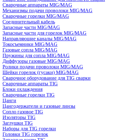
Сварочные аппараты MIG/MAG
Механизмы подачи проволоки MIG/MAG
Сварочные горелки MIG/MAG
Соединительный кабель
Запасные части MIG/MAG
Запасные части для горелок MIG/MAG
Направляющие каналы MIG/MAG
Токосъемники MIG/MAG
Газовые сопла MIG/MAG
Пружины для сопла MIG/MAG
Диффузоры газовые MIG/MAG
Ролики подачи проволоки MIG/MAG
Шейки горелок (гусаки) MIG/MAG
Сварочное оборудование для TIG сварки
Сварочные аппараты TIG
Блоки охлаждения
Сварочные горелки TIG
Цанги
Цангодержатели и газовые линзы
Сопло газовое TIG
Изоляторы TIG
Заглушки TIG
Наборы для TIG горелки
Головки TIG горелок
Запасные части TIG