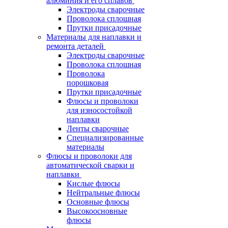
алюминия и его сплавов
Электроды сварочные
Проволока сплошная
Прутки присадочные
Материалы для наплавки и
ремонта деталей
Электроды сварочные
Проволока сплошная
Проволока
порошковая
Прутки присадочные
Флюсы и проволоки
для износостойкой
наплавки
Ленты сварочные
Специализированные
материалы
Флюсы и проволоки для
автоматической сварки и
наплавки
Кислые флюсы
Нейтральные флюсы
Основные флюсы
Высокоосновные
флюсы