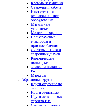
Клеммы заземления
Сварочный кабель
Инструмент и
вспомогательное
оборудование
Магнитные
угольники
Молотки сварщика
Вольфрамовые
электроды и
приспособления
Системы вытяжки
сварочных дымов
Керамические
подкладки
Упаковка Marathon
Pac
Маркеры
Абразивные круги
Круги отрезные по
металлу
Круги зачистные
Круги лепестковые
тарельчатые
Самозацепляемые