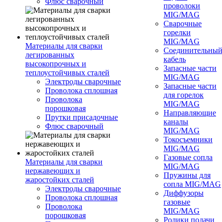
Флюс сварочный
проволоки
MIG/MAG
Сварочные
горелки
MIG/MAG
Материалы для сварки
Соединительны
легированных
кабель
высокопрочных и
Запасные части
теплоустойчивых сталей
MIG/MAG
Электроды сварочные
Запасные части
Проволока сплошная
для горелок
Проволока
MIG/MAG
порошковая
Направляющие
Прутки присадочные
каналы
Флюс сварочный
MIG/MAG
Токосъемники
MIG/MAG
Газовые сопла
Материалы для сварки
MIG/MAG
нержавеющих и
Пружины для
жаростойких сталей
сопла MIG/MAG
Электроды сварочные
Диффузоры
Проволока сплошная
газовые
Проволока
MIG/MAG
порошковая
Ролики подачи