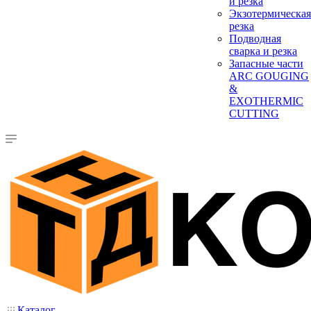
и резка
Экзотермическая
резка
Подводная
сварка и резка
Запасные части
ARC GOUGING
&
EXOTHERMIC
CUTTING
Каталог