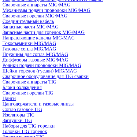
Сварочные аппараты MIG/MAG
Механизмы подачи проволоки MIG/MAG
Сварочные горелки MIG/MAG
Соединительный кабель
Запасные части MIG/MAG
Запасные части для горелок MIG/MAG
Направляющие каналы MIG/MAG
Токосъемники MIG/MAG
Газовые сопла MIG/MAG
Пружины для сопла MIG/MAG
Диффузоры газовые MIG/MAG
Ролики подачи проволоки MIG/MAG
Шейки горелок (гусаки) MIG/MAG
Сварочное оборудование для TIG сварки
Сварочные аппараты TIG
Блоки охлаждения
Сварочные горелки TIG
Цанги
Цангодержатели и газовые линзы
Сопло газовое TIG
Изоляторы TIG
Заглушки TIG
Наборы для TIG горелки
Головки TIG горелок
Запасные части TIG