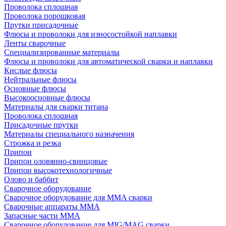
Проволока сплошная
Проволока порошковая
Прутки присадочные
Флюсы и проволоки для износостойкой наплавки
Ленты сварочные
Специализированные материалы
Флюсы и проволоки для автоматической сварки и наплавки
Кислые флюсы
Нейтральные флюсы
Основные флюсы
Высокоосновные флюсы
Материалы для сварки титана
Проволока сплошная
Присадочные прутки
Материалы специального назначения
Строжка и резка
Припои
Припои оловянно-свинцовые
Припои высокотехнологичные
Олово и баббит
Сварочное оборудование
Сварочное оборудование для MMA сварки
Сварочные аппараты MMA
Запасные части MMA
Сварочное оборудование для MIG/MAG сварки