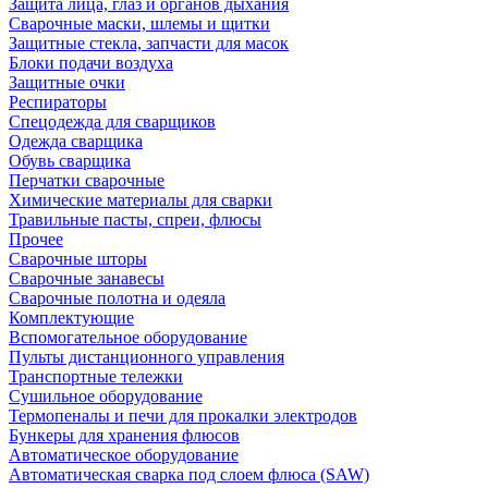
Защита лица, глаз и органов дыхания
Сварочные маски, шлемы и щитки
Защитные стекла, запчасти для масок
Блоки подачи воздуха
Защитные очки
Респираторы
Спецодежда для сварщиков
Одежда сварщика
Обувь сварщика
Перчатки сварочные
Химические материалы для сварки
Травильные пасты, спреи, флюсы
Прочее
Сварочные шторы
Сварочные занавесы
Сварочные полотна и одеяла
Комплектующие
Вспомогательное оборудование
Пульты дистанционного управления
Транспортные тележки
Сушильное оборудование
Термопеналы и печи для прокалки электродов
Бункеры для хранения флюсов
Автоматическое оборудование
Автоматическая сварка под слоем флюса (SAW)