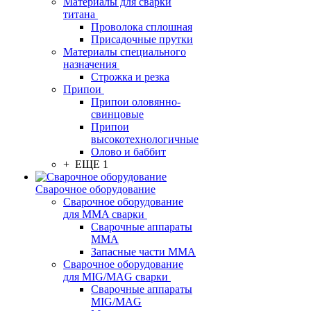
Материалы для сварки
титана
Проволока сплошная
Присадочные прутки
Материалы специального
назначения
Строжка и резка
Припои
Припои оловянно-
свинцовые
Припои
высокотехнологичные
Олово и баббит
+ ЕЩЕ 1
Сварочное оборудование
Сварочное оборудование
для MMA сварки
Сварочные аппараты
MMA
Запасные части MMA
Сварочное оборудование
для MIG/MAG сварки
Сварочные аппараты
MIG/MAG