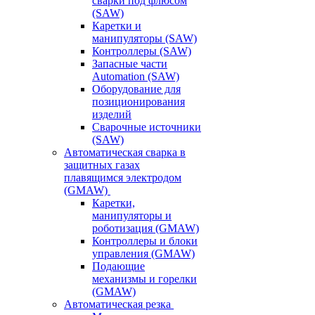
сварки под флюсом
(SAW)
Каретки и
манипуляторы (SAW)
Контроллеры (SAW)
Запасные части
Automation (SAW)
Оборудование для
позиционирования
изделий
Сварочные источники
(SAW)
Автоматическая сварка в
защитных газах
плавящимся электродом
(GMAW)
Каретки,
манипуляторы и
роботизация (GMAW)
Контроллеры и блоки
управления (GMAW)
Подающие
механизмы и горелки
(GMAW)
Автоматическая резка