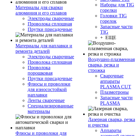
Наборы для TIG
Материалы для сварки
горелки
алюминия и его сплавов
Головки TIG
Электроды сварочные
горелок
Проволока сплошная
Запасные части
Прутки присадочные
TIG
+ ЕЩЕ
Материалы для наплавки и
ремонта деталей
Электроды сварочные
Воздушно-плазменная
Проволока сплошная
сварка, резка и
Проволока
строжка
порошковая
Сварочные
Прутки присадочные
аппараты
Флюсы и проволоки
PLASMA CUT
для износостойкой
Плазмотроны
наплавки
Запасные части
Ленты сварочные
PLASMA
Специализированные
материалы
Лазерная сварка, резка
и очистка
Аппараты
Флюсы и проволоки для
лазерной сварки