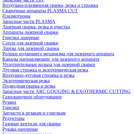
Воздушно-плазменная сварка, резка и строжка
Сварочные аппараты PLASMA CUT
Плазмотроны
Запасные части PLASMA
Лазерная сварка, резка и очистка
Аппараты лазерной сварки
Горелки лазерные
Сопла для лазерной сварки
Линзы для лазерной сварки
Ролики подающего механизма для лазерного аппарата
Каналы направляющие для лазерного аппарата
Уплотнительные кольца для лазерной сварки
Дуговая строжка и экзотермическая резка
Воздушно-дуговая строжка и резка
Экзотермическая резка
Подводная сварка и резка
Запасные части ARC GOUGING & EXOTHERMIC CUTTING
Газосварочное оборудование
Резаки
Горелки
Запчасти к резакам и горелкам
Редукторы
Газовые вентили для сварки
Рукава напорные