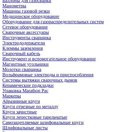
Баллоны для газосварки
Манометры
Машины газовой резки
Медицинское оборудование
Оборудование для газораспределительных систем
Сетевое оборудование
Сварочные аксессуары
Инструменты сварщика
Электрододержатели
Клеммы заземления
Сварочный кабель
Инструмент и вспомогательное оборудование
Магнитные угольники
Молотки сварщика
Вольфрамовые электроды и приспособления
Системы вытяжки сварочных дымов
Керамические подкладки
Упаковка Marathon Pac
Маркеры
Абразивные круги
Круги отрезные по металлу
Круги зачистные
Круги лепестковые тарельчатые
Самозацепляемые шлифовальные круги
Шлифовальные листы