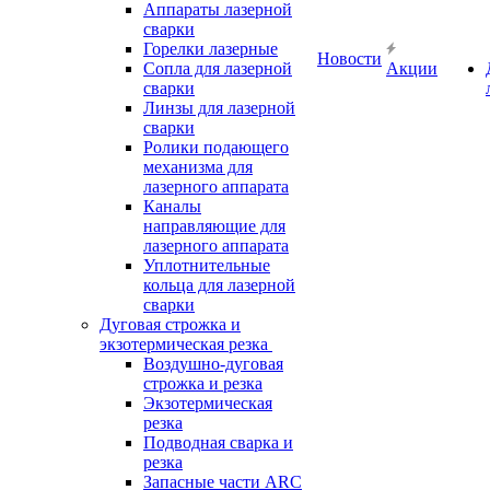
Аппараты лазерной
сварки
Горелки лазерные
Новости
Сопла для лазерной
Акции
сварки
Линзы для лазерной
сварки
Ролики подающего
механизма для
лазерного аппарата
Каналы
направляющие для
лазерного аппарата
Уплотнительные
кольца для лазерной
сварки
Дуговая строжка и
экзотермическая резка
Воздушно-дуговая
строжка и резка
Экзотермическая
резка
Подводная сварка и
резка
Запасные части ARC