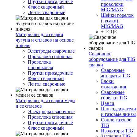
Прутки присадочные
проволоки
Флюс сварочный
MIG/MAG
Ленты сварочные
Шейки горелок
(гусаки)
MIG/MAG
+ ЕЩЕ
Материалы для сварки
чугуна и сплавов на основе
никеля
Электроды сварочные
Сварочное
Проволока сплошная
оборудование для TIG
Проволока
сварки
порошковая
Сварочные
Прутки присадочные
аппараты TIG
Флюс сварочный
Блоки
Ленты сварочные
охлаждения
Сварочные
горелки TIG
Материалы для сварки меди
Цанги
и ее сплавов
Цангодержатели
Электроды сварочные
и газовые линзы
Проволока сплошная
Сопло газовое
Прутки присадочные
TIG
Флюс сварочный
Изоляторы TIG
Заглушки TIG