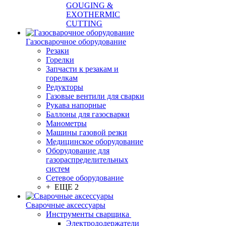
GOUGING &
EXOTHERMIC
CUTTING
Газосварочное оборудование
Резаки
Горелки
Запчасти к резакам и
горелкам
Редукторы
Газовые вентили для сварки
Рукава напорные
Баллоны для газосварки
Манометры
Машины газовой резки
Медицинское оборудование
Оборудование для
газораспределительных
систем
Сетевое оборудование
+ ЕЩЕ 2
Сварочные аксессуары
Инструменты сварщика
Электрододержатели