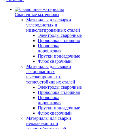
Сварочные материалы
Материалы для сварки
углеродистых и
низколегированных сталей
Электроды сварочные
Проволока сплошная
Проволока
порошковая
Прутки присадочные
Флюс сварочный
Материалы для сварки
легированных
высокопрочных и
теплоустойчивых сталей
Электроды сварочные
Проволока сплошная
Проволока
порошковая
Прутки присадочные
Флюс сварочный
Материалы для сварки
нержавеющих и
жаростойких сталей