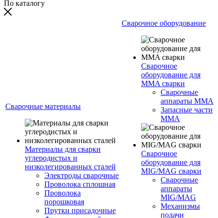
По каталогу
Сварочное оборудование
Сварочное
оборудование для
MMA сварки
Сварочные
аппараты MMA
Сварочные материалы
Запасные части
MMA
Материалы для сварки
Сварочное
углеродистых и
оборудование для
низколегированных сталей
MIG/MAG сварки
Электроды сварочные
Сварочные
Проволока сплошная
аппараты
Проволока
MIG/MAG
порошковая
Механизмы
Прутки присадочные
подачи