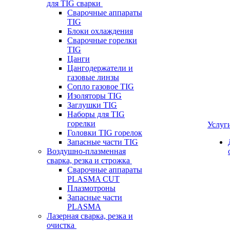
для TIG сварки
Сварочные аппараты
TIG
Блоки охлаждения
Сварочные горелки
TIG
Цанги
Цангодержатели и
газовые линзы
Сопло газовое TIG
Изоляторы TIG
Заглушки TIG
Наборы для TIG
горелки
Услуг
Головки TIG горелок
Запасные части TIG
Воздушно-плазменная
сварка, резка и строжка
Сварочные аппараты
PLASMA CUT
Плазмотроны
Запасные части
PLASMA
Лазерная сварка, резка и
очистка