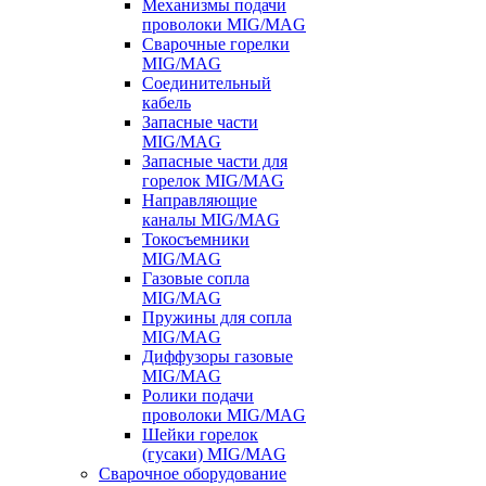
Механизмы подачи
проволоки MIG/MAG
Сварочные горелки
MIG/MAG
Соединительный
кабель
Запасные части
MIG/MAG
Запасные части для
горелок MIG/MAG
Направляющие
каналы MIG/MAG
Токосъемники
MIG/MAG
Газовые сопла
MIG/MAG
Пружины для сопла
MIG/MAG
Диффузоры газовые
MIG/MAG
Ролики подачи
проволоки MIG/MAG
Шейки горелок
(гусаки) MIG/MAG
Сварочное оборудование