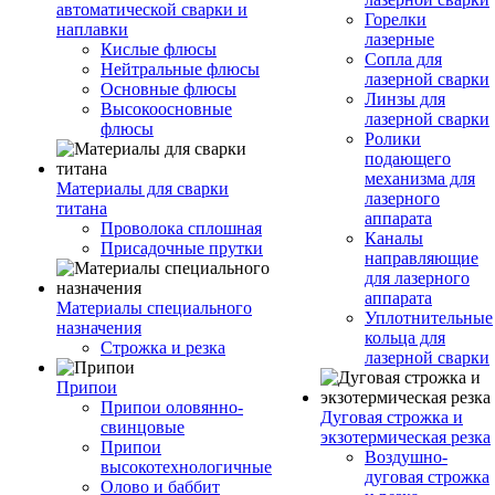
автоматической сварки и
Горелки
наплавки
лазерные
Кислые флюсы
Сопла для
Нейтральные флюсы
лазерной сварки
Основные флюсы
Линзы для
Высокоосновные
лазерной сварки
флюсы
Ролики
подающего
механизма для
Материалы для сварки
лазерного
титана
аппарата
Проволока сплошная
Каналы
Присадочные прутки
направляющие
для лазерного
аппарата
Материалы специального
Уплотнительные
назначения
кольца для
Строжка и резка
лазерной сварки
Припои
Припои оловянно-
Дуговая строжка и
свинцовые
экзотермическая резка
Припои
Воздушно-
высокотехнологичные
дуговая строжка
Олово и баббит