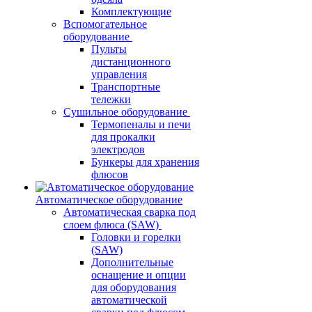
Комплектующие
Вспомогательное
оборудование
Пульты
дистанционного
управления
Транспортные
тележки
Сушильное оборудование
Термопеналы и печи
для прокалки
электродов
Бункеры для хранения
флюсов
Автоматическое оборудование
Автоматическая сварка под
слоем флюса (SAW)
Головки и горелки
(SAW)
Дополнительные
оснащение и опции
для оборудования
автоматической