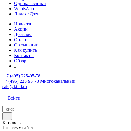
Одноклассники
WhatsApp
Яндекс.Дзен
Новости
Акции
Доставка
Оплата
О компании
Как купить
Контакты
Обзоры
...
+7 (495) 225-95-78
+7 (495) 225-95-78
Многоканальный
sale@ktnd.ru
Войти
Каталог
По всему сайту