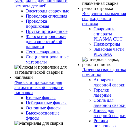
Материалы для наплавки и
ремонта деталей
Электроды сварочные
Воздушно-плазменная
Проволока сплошная
сварка, резка и
Проволока
строжка
порошковая
Сварочные
Прутки присадочные
аппараты
Флюсы и проволоки
PLASMA CUT
для износостойкой
Плазмотроны
наплавки
Запасные части
Ленты сварочные
PLASMA
Специализированные
материалы
Лазерная сварка, резка
и очистка
Аппараты
Флюсы и проволоки для
лазерной сварки
автоматической сварки и
Горелки
наплавки
лазерные
Кислые флюсы
Сопла для
Нейтральные флюсы
лазерной сварки
Основные флюсы
Линзы для
Высокоосновные
лазерной сварки
флюсы
Ролики
подающего