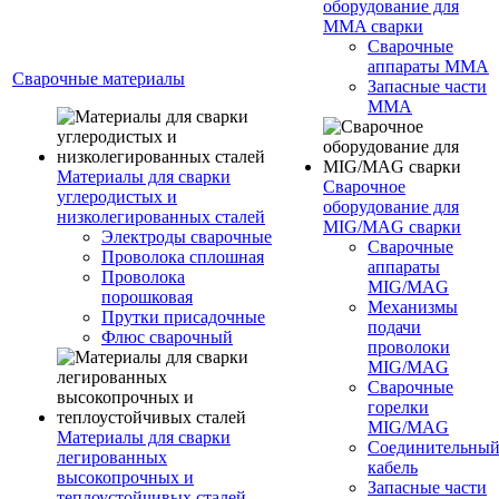
оборудование для
MMA сварки
Сварочные
аппараты MMA
Сварочные материалы
Запасные части
MMA
Материалы для сварки
Сварочное
углеродистых и
оборудование для
низколегированных сталей
MIG/MAG сварки
Электроды сварочные
Сварочные
Проволока сплошная
аппараты
Проволока
MIG/MAG
порошковая
Механизмы
Прутки присадочные
подачи
Флюс сварочный
проволоки
MIG/MAG
Сварочные
горелки
MIG/MAG
Материалы для сварки
Соединительны
легированных
кабель
высокопрочных и
Запасные части
теплоустойчивых сталей