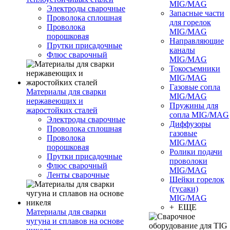
MIG/MAG
Электроды сварочные
Запасные части
Проволока сплошная
для горелок
Проволока
MIG/MAG
порошковая
Направляющие
Прутки присадочные
каналы
Флюс сварочный
MIG/MAG
Токосъемники
MIG/MAG
Газовые сопла
Материалы для сварки
MIG/MAG
нержавеющих и
Пружины для
жаростойких сталей
сопла MIG/MAG
Электроды сварочные
Диффузоры
Проволока сплошная
газовые
Проволока
MIG/MAG
порошковая
Ролики подачи
Прутки присадочные
проволоки
Флюс сварочный
MIG/MAG
Ленты сварочные
Шейки горелок
(гусаки)
MIG/MAG
+ ЕЩЕ
Материалы для сварки
чугуна и сплавов на основе