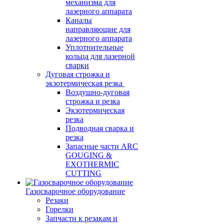
механизма для
лазерного аппарата
Каналы
направляющие для
лазерного аппарата
Уплотнительные
кольца для лазерной
сварки
Дуговая строжка и
экзотермическая резка
Воздушно-дуговая
строжка и резка
Экзотермическая
резка
Подводная сварка и
резка
Запасные части ARC
GOUGING &
EXOTHERMIC
CUTTING
Газосварочное оборудование
Резаки
Горелки
Запчасти к резакам и