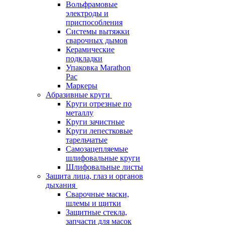
Вольфрамовые
электроды и
приспособления
Системы вытяжки
сварочных дымов
Керамические
подкладки
Упаковка Marathon
Pac
Маркеры
Абразивные круги
Круги отрезные по
металлу
Круги зачистные
Круги лепестковые
тарельчатые
Самозацепляемые
шлифовальные круги
Шлифовальные листы
Защита лица, глаз и органов
дыхания
Сварочные маски,
шлемы и щитки
Защитные стекла,
запчасти для масок