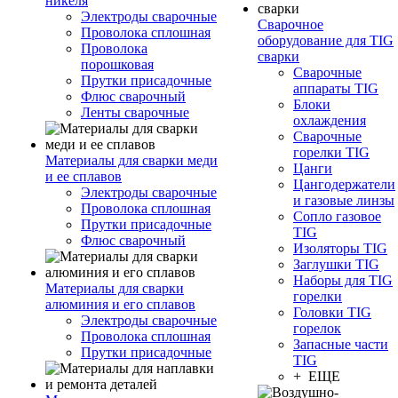
никеля
Электроды сварочные
Сварочное
Проволока сплошная
оборудование для TIG
Проволока
сварки
порошковая
Сварочные
Прутки присадочные
аппараты TIG
Флюс сварочный
Блоки
Ленты сварочные
охлаждения
Сварочные
горелки TIG
Материалы для сварки меди
Цанги
и ее сплавов
Цангодержатели
Электроды сварочные
и газовые линзы
Проволока сплошная
Сопло газовое
Прутки присадочные
TIG
Флюс сварочный
Изоляторы TIG
Заглушки TIG
Наборы для TIG
Материалы для сварки
горелки
алюминия и его сплавов
Головки TIG
Электроды сварочные
горелок
Проволока сплошная
Запасные части
Прутки присадочные
TIG
+ ЕЩЕ