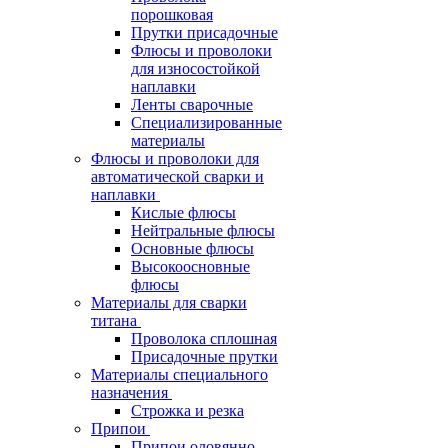
порошковая
Прутки присадочные
Флюсы и проволоки
для износостойкой
наплавки
Ленты сварочные
Специализированные
материалы
Флюсы и проволоки для
автоматической сварки и
наплавки
Кислые флюсы
Нейтральные флюсы
Основные флюсы
Высокоосновные
флюсы
Материалы для сварки
титана
Проволока сплошная
Присадочные прутки
Материалы специального
назначения
Строжка и резка
Припои
Припои оловянно-