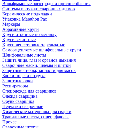
Вольфрамовые электроды и приспособления
Системы вытяжки сварочных дымов
Керамические подкладки
Упаковка Marathon Pac
Маркеры
Абразивные круги
Круги отрезные по металлу
Круги зачистные
Круги лепестковые тарельчатые
Самозацепляемые шлифовальные круги
Шлифовальные листы
Защита лица, глаз и органов дыхания
Сварочные маски, шлемы и щитки
Защитные стекла, запчасти для масок
Блоки подачи воздуха
Защитные очки
Респираторы
Спецодежда для сварщиков
Одежда сварщика
Обувь сварщика
Перчатки сварочные
Химические материалы для сварки
Травильные пасты, спреи, флюсы
Прочее
Сварочные шторы