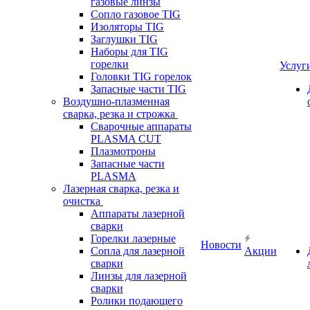
газовые линзы
Сопло газовое TIG
Изоляторы TIG
Заглушки TIG
Наборы для TIG
горелки
Услуг
Головки TIG горелок
Запасные части TIG
Воздушно-плазменная
сварка, резка и строжка
Сварочные аппараты
PLASMA CUT
Плазмотроны
Запасные части
PLASMA
Лазерная сварка, резка и
очистка
Аппараты лазерной
сварки
Горелки лазерные
Новости
Сопла для лазерной
Акции
сварки
Линзы для лазерной
сварки
Ролики подающего