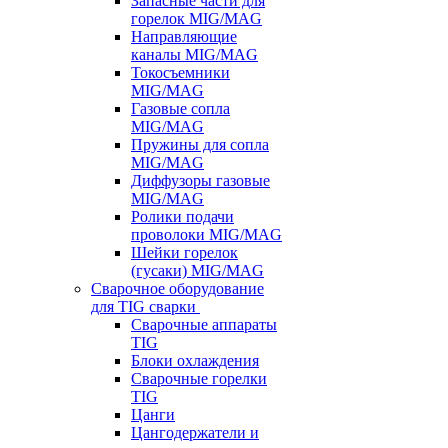
Запасные части для
горелок MIG/MAG
Направляющие
каналы MIG/MAG
Токосъемники
MIG/MAG
Газовые сопла
MIG/MAG
Пружины для сопла
MIG/MAG
Диффузоры газовые
MIG/MAG
Ролики подачи
проволоки MIG/MAG
Шейки горелок
(гусаки) MIG/MAG
Сварочное оборудование
для TIG сварки
Сварочные аппараты
TIG
Блоки охлаждения
Сварочные горелки
TIG
Цанги
Цангодержатели и