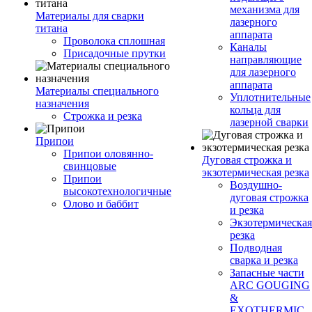
механизма для
Материалы для сварки
лазерного
титана
аппарата
Проволока сплошная
Каналы
Присадочные прутки
направляющие
для лазерного
аппарата
Материалы специального
Уплотнительные
назначения
кольца для
Строжка и резка
лазерной сварки
Припои
Припои оловянно-
Дуговая строжка и
свинцовые
экзотермическая резка
Припои
Воздушно-
высокотехнологичные
дуговая строжка
Олово и баббит
и резка
Экзотермическая
резка
Подводная
сварка и резка
Запасные части
ARC GOUGING
&
EXOTHERMIC