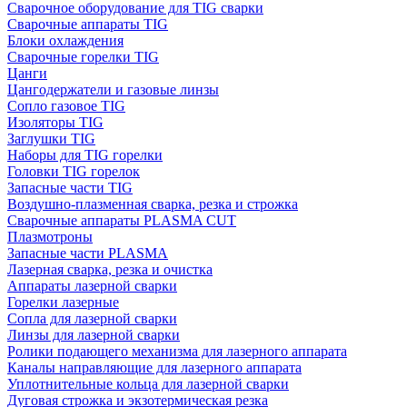
Сварочное оборудование для TIG сварки
Сварочные аппараты TIG
Блоки охлаждения
Сварочные горелки TIG
Цанги
Цангодержатели и газовые линзы
Сопло газовое TIG
Изоляторы TIG
Заглушки TIG
Наборы для TIG горелки
Головки TIG горелок
Запасные части TIG
Воздушно-плазменная сварка, резка и строжка
Сварочные аппараты PLASMA CUT
Плазмотроны
Запасные части PLASMA
Лазерная сварка, резка и очистка
Аппараты лазерной сварки
Горелки лазерные
Сопла для лазерной сварки
Линзы для лазерной сварки
Ролики подающего механизма для лазерного аппарата
Каналы направляющие для лазерного аппарата
Уплотнительные кольца для лазерной сварки
Дуговая строжка и экзотермическая резка