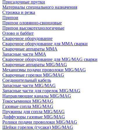
Присадочные прутки
Материалы специального назначения
Строжка и резка
Припои
Припои оловянно-свинцовые
Припои высокотехнологичные
Олово и баббит
Сварочное оборудование
Сварочное оборудование для MMA сварки
Сварочные аппараты MMA
Запасные части MMA
Сварочное оборудование для MIG/MAG сварки
Сварочные аппараты MIG/MAG
Механизмы подачи проволоки MIG/MAG
Сварочные горелки MIG/MAG
Соединительный кабель
Запасные части MIG/MAG
Запасные части для горелок MIG/MAG
Направляющие каналы MIG/MAG
Токосъемники MIG/MAG
Газовые сопла MIG/MAG
Пружины для сопла MIG/MAG
Диффузоры газовые MIG/MAG
Ролики подачи проволоки MIG/MAG
Шейки горелок (гусаки) MIG/MAG