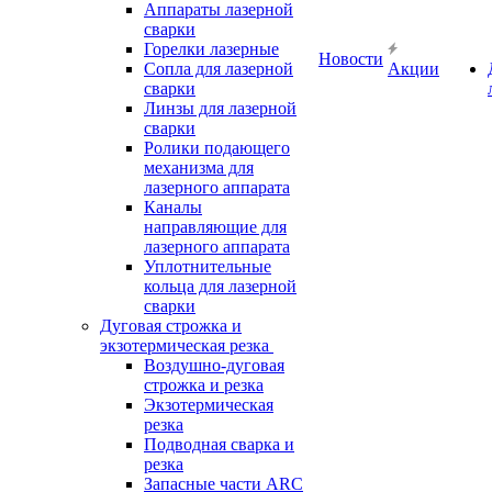
Аппараты лазерной
сварки
Горелки лазерные
Новости
Сопла для лазерной
Акции
сварки
Линзы для лазерной
сварки
Ролики подающего
механизма для
лазерного аппарата
Каналы
направляющие для
лазерного аппарата
Уплотнительные
кольца для лазерной
сварки
Дуговая строжка и
экзотермическая резка
Воздушно-дуговая
строжка и резка
Экзотермическая
резка
Подводная сварка и
резка
Запасные части ARC