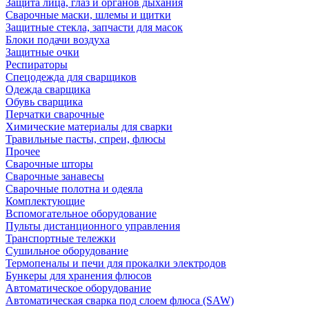
Защита лица, глаз и органов дыхания
Сварочные маски, шлемы и щитки
Защитные стекла, запчасти для масок
Блоки подачи воздуха
Защитные очки
Респираторы
Спецодежда для сварщиков
Одежда сварщика
Обувь сварщика
Перчатки сварочные
Химические материалы для сварки
Травильные пасты, спреи, флюсы
Прочее
Сварочные шторы
Сварочные занавесы
Сварочные полотна и одеяла
Комплектующие
Вспомогательное оборудование
Пульты дистанционного управления
Транспортные тележки
Сушильное оборудование
Термопеналы и печи для прокалки электродов
Бункеры для хранения флюсов
Автоматическое оборудование
Автоматическая сварка под слоем флюса (SAW)