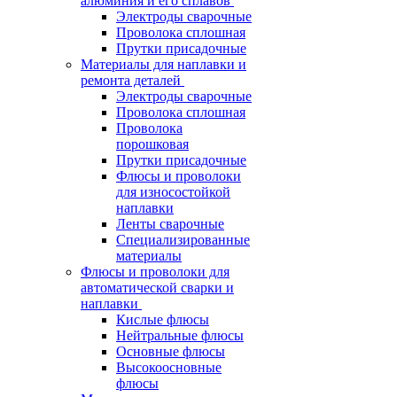
алюминия и его сплавов
Электроды сварочные
Проволока сплошная
Прутки присадочные
Материалы для наплавки и
ремонта деталей
Электроды сварочные
Проволока сплошная
Проволока
порошковая
Прутки присадочные
Флюсы и проволоки
для износостойкой
наплавки
Ленты сварочные
Специализированные
материалы
Флюсы и проволоки для
автоматической сварки и
наплавки
Кислые флюсы
Нейтральные флюсы
Основные флюсы
Высокоосновные
флюсы