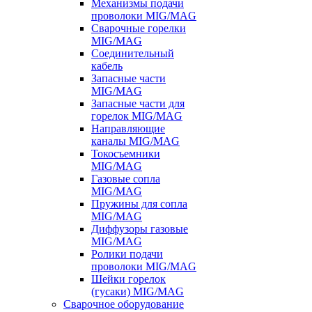
Механизмы подачи
проволоки MIG/MAG
Сварочные горелки
MIG/MAG
Соединительный
кабель
Запасные части
MIG/MAG
Запасные части для
горелок MIG/MAG
Направляющие
каналы MIG/MAG
Токосъемники
MIG/MAG
Газовые сопла
MIG/MAG
Пружины для сопла
MIG/MAG
Диффузоры газовые
MIG/MAG
Ролики подачи
проволоки MIG/MAG
Шейки горелок
(гусаки) MIG/MAG
Сварочное оборудование