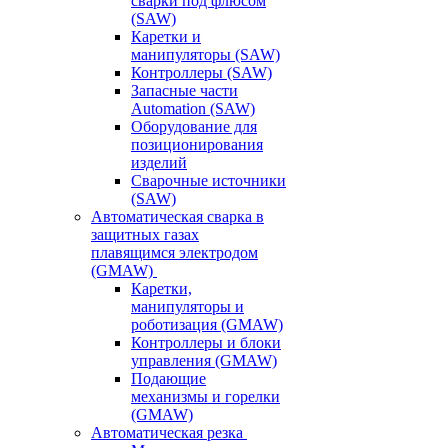
сварки под флюсом
(SAW)
Каретки и
манипуляторы (SAW)
Контроллеры (SAW)
Запасные части
Automation (SAW)
Оборудование для
позиционирования
изделий
Сварочные источники
(SAW)
Автоматическая сварка в
защитных газах
плавящимся электродом
(GMAW)
Каретки,
манипуляторы и
роботизация (GMAW)
Контроллеры и блоки
управления (GMAW)
Подающие
механизмы и горелки
(GMAW)
Автоматическая резка