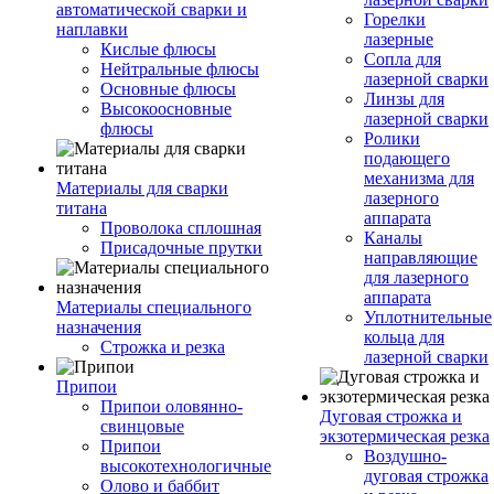
автоматической сварки и
Горелки
наплавки
лазерные
Кислые флюсы
Сопла для
Нейтральные флюсы
лазерной сварки
Основные флюсы
Линзы для
Высокоосновные
лазерной сварки
флюсы
Ролики
подающего
механизма для
Материалы для сварки
лазерного
титана
аппарата
Проволока сплошная
Каналы
Присадочные прутки
направляющие
для лазерного
аппарата
Материалы специального
Уплотнительные
назначения
кольца для
Строжка и резка
лазерной сварки
Припои
Припои оловянно-
Дуговая строжка и
свинцовые
экзотермическая резка
Припои
Воздушно-
высокотехнологичные
дуговая строжка
Олово и баббит