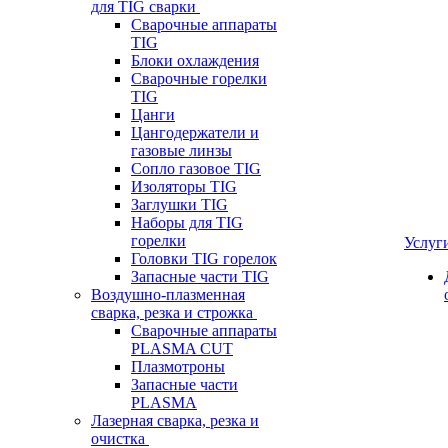
для TIG сварки
Сварочные аппараты
TIG
Блоки охлаждения
Сварочные горелки
TIG
Цанги
Цангодержатели и
газовые линзы
Сопло газовое TIG
Изоляторы TIG
Заглушки TIG
Наборы для TIG
горелки
Услуг
Головки TIG горелок
Запасные части TIG
Воздушно-плазменная
сварка, резка и строжка
Сварочные аппараты
PLASMA CUT
Плазмотроны
Запасные части
PLASMA
Лазерная сварка, резка и
очистка