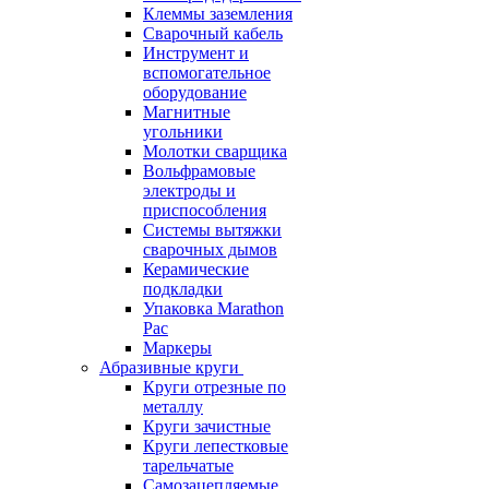
Клеммы заземления
Сварочный кабель
Инструмент и
вспомогательное
оборудование
Магнитные
угольники
Молотки сварщика
Вольфрамовые
электроды и
приспособления
Системы вытяжки
сварочных дымов
Керамические
подкладки
Упаковка Marathon
Pac
Маркеры
Абразивные круги
Круги отрезные по
металлу
Круги зачистные
Круги лепестковые
тарельчатые
Самозацепляемые