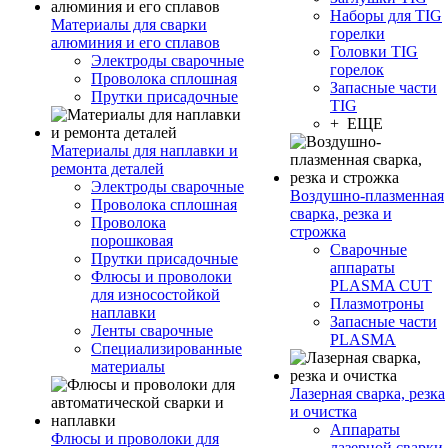
Наборы для TIG
Материалы для сварки
горелки
алюминия и его сплавов
Головки TIG
Электроды сварочные
горелок
Проволока сплошная
Запасные части
Прутки присадочные
TIG
+ ЕЩЕ
Материалы для наплавки и
ремонта деталей
Электроды сварочные
Воздушно-плазменная
Проволока сплошная
сварка, резка и
Проволока
строжка
порошковая
Сварочные
Прутки присадочные
аппараты
Флюсы и проволоки
PLASMA CUT
для износостойкой
Плазмотроны
наплавки
Запасные части
Ленты сварочные
PLASMA
Специализированные
материалы
Лазерная сварка, резка
и очистка
Аппараты
Флюсы и проволоки для
лазерной сварки