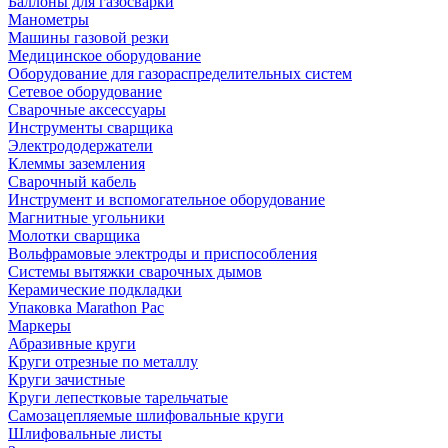
Баллоны для газосварки
Манометры
Машины газовой резки
Медицинское оборудование
Оборудование для газораспределительных систем
Сетевое оборудование
Сварочные аксессуары
Инструменты сварщика
Электрододержатели
Клеммы заземления
Сварочный кабель
Инструмент и вспомогательное оборудование
Магнитные угольники
Молотки сварщика
Вольфрамовые электроды и приспособления
Системы вытяжки сварочных дымов
Керамические подкладки
Упаковка Marathon Pac
Маркеры
Абразивные круги
Круги отрезные по металлу
Круги зачистные
Круги лепестковые тарельчатые
Самозацепляемые шлифовальные круги
Шлифовальные листы