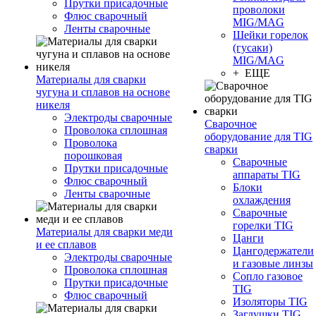
Прутки присадочные
проволоки
Флюс сварочный
MIG/MAG
Ленты сварочные
Шейки горелок
(гусаки)
MIG/MAG
+ ЕЩЕ
Материалы для сварки
чугуна и сплавов на основе
никеля
Электроды сварочные
Сварочное
Проволока сплошная
оборудование для TIG
Проволока
сварки
порошковая
Сварочные
Прутки присадочные
аппараты TIG
Флюс сварочный
Блоки
Ленты сварочные
охлаждения
Сварочные
горелки TIG
Материалы для сварки меди
Цанги
и ее сплавов
Цангодержатели
Электроды сварочные
и газовые линзы
Проволока сплошная
Сопло газовое
Прутки присадочные
TIG
Флюс сварочный
Изоляторы TIG
Заглушки TIG