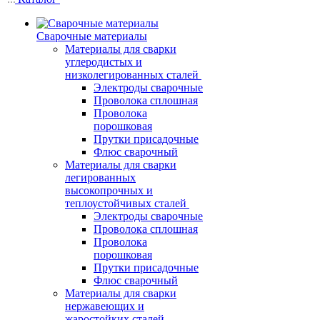
Сварочные материалы
Материалы для сварки
углеродистых и
низколегированных сталей
Электроды сварочные
Проволока сплошная
Проволока
порошковая
Прутки присадочные
Флюс сварочный
Материалы для сварки
легированных
высокопрочных и
теплоустойчивых сталей
Электроды сварочные
Проволока сплошная
Проволока
порошковая
Прутки присадочные
Флюс сварочный
Материалы для сварки
нержавеющих и
жаростойких сталей