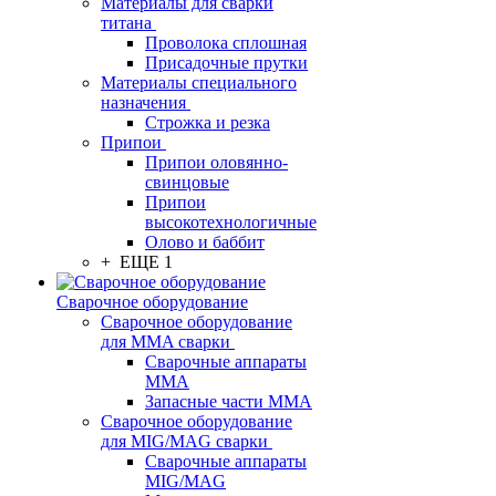
Материалы для сварки
титана
Проволока сплошная
Присадочные прутки
Материалы специального
назначения
Строжка и резка
Припои
Припои оловянно-
свинцовые
Припои
высокотехнологичные
Олово и баббит
+ ЕЩЕ 1
Сварочное оборудование
Сварочное оборудование
для MMA сварки
Сварочные аппараты
MMA
Запасные части MMA
Сварочное оборудование
для MIG/MAG сварки
Сварочные аппараты
MIG/MAG