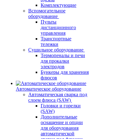
Комплектующие
Вспомогательное
оборудование
Пульты
дистанционного
управления
Транспортные
тележки
Сушильное оборудование
Термопеналы и печи
для прокалки
электродов
Бункеры для хранения
флюсов
Автоматическое оборудование
Автоматическая сварка под
слоем флюса (SAW)
Головки и горелки
(SAW)
Дополнительные
оснащение и опции
для оборудования
автоматической