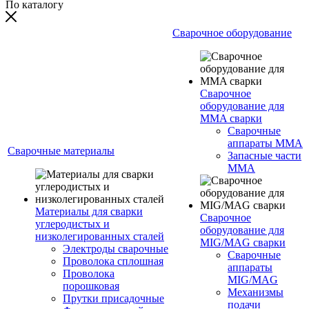
По каталогу
Сварочное оборудование
Сварочное
оборудование для
MMA сварки
Сварочные
аппараты MMA
Сварочные материалы
Запасные части
MMA
Материалы для сварки
Сварочное
углеродистых и
оборудование для
низколегированных сталей
MIG/MAG сварки
Электроды сварочные
Сварочные
Проволока сплошная
аппараты
Проволока
MIG/MAG
порошковая
Механизмы
Прутки присадочные
подачи