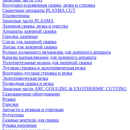
Воздушно-плазменная сварка, резка и строжка
Сварочные аппараты PLASMA CUT
Плазмотроны
Запасные части PLASMA
Лазерная сварка, резка и очистка
Аппараты лазерной сварки
Горелки лазерные
Сопла для лазерной сварки
Линзы для лазерной сварки
Ролики подающего механизма для лазерного аппарата
Каналы направляющие для лазерного аппарата
Уплотнительные кольца для лазерной сварки
Дуговая строжка и экзотермическая резка
Воздушно-дуговая строжка и резка
Экзотермическая резка
Подводная сварка и резка
Запасные части ARC GOUGING & EXOTHERMIC CUTTING
Газосварочное оборудование
Резаки
Горелки
Запчасти к резакам и горелкам
Редукторы
Газовые вентили для сварки
Рукава напорные