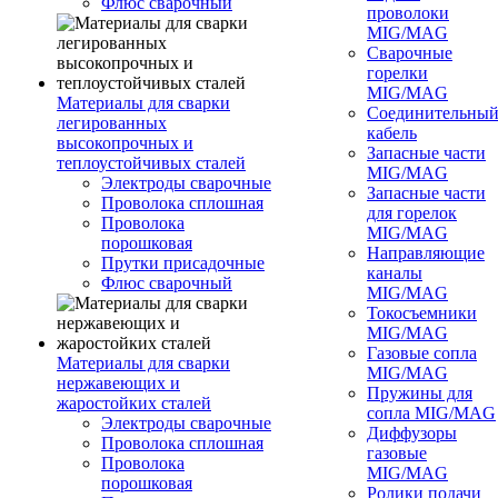
Флюс сварочный
проволоки
MIG/MAG
Сварочные
горелки
MIG/MAG
Материалы для сварки
Соединительны
легированных
кабель
высокопрочных и
Запасные части
теплоустойчивых сталей
MIG/MAG
Электроды сварочные
Запасные части
Проволока сплошная
для горелок
Проволока
MIG/MAG
порошковая
Направляющие
Прутки присадочные
каналы
Флюс сварочный
MIG/MAG
Токосъемники
MIG/MAG
Газовые сопла
Материалы для сварки
MIG/MAG
нержавеющих и
Пружины для
жаростойких сталей
сопла MIG/MAG
Электроды сварочные
Диффузоры
Проволока сплошная
газовые
Проволока
MIG/MAG
порошковая
Ролики подачи