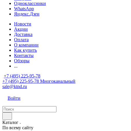
Одноклассники
WhatsApp
Яндекс.Дзен
Новости
Акции
Доставка
Оплата
О компании
Как купить
Контакты
Обзоры
...
+7 (495) 225-95-78
+7 (495) 225-95-78
Многоканальный
sale@ktnd.ru
Войти
Каталог
По всему сайту