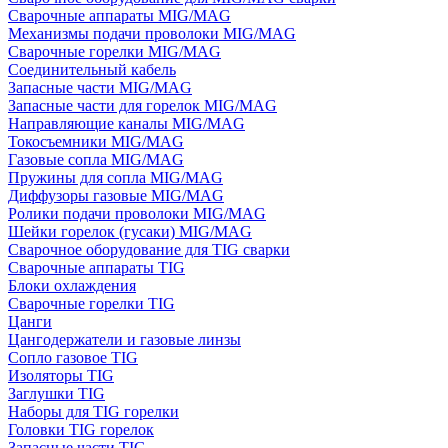
Сварочные аппараты MIG/MAG
Механизмы подачи проволоки MIG/MAG
Сварочные горелки MIG/MAG
Соединительный кабель
Запасные части MIG/MAG
Запасные части для горелок MIG/MAG
Направляющие каналы MIG/MAG
Токосъемники MIG/MAG
Газовые сопла MIG/MAG
Пружины для сопла MIG/MAG
Диффузоры газовые MIG/MAG
Ролики подачи проволоки MIG/MAG
Шейки горелок (гусаки) MIG/MAG
Сварочное оборудование для TIG сварки
Сварочные аппараты TIG
Блоки охлаждения
Сварочные горелки TIG
Цанги
Цангодержатели и газовые линзы
Сопло газовое TIG
Изоляторы TIG
Заглушки TIG
Наборы для TIG горелки
Головки TIG горелок
Запасные части TIG