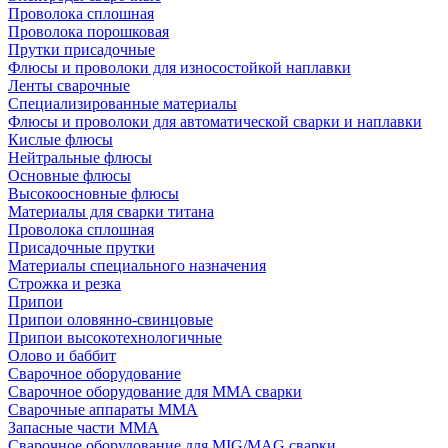
Проволока сплошная
Проволока порошковая
Прутки присадочные
Флюсы и проволоки для износостойкой наплавки
Ленты сварочные
Специализированные материалы
Флюсы и проволоки для автоматической сварки и наплавки
Кислые флюсы
Нейтральные флюсы
Основные флюсы
Высокоосновные флюсы
Материалы для сварки титана
Проволока сплошная
Присадочные прутки
Материалы специального назначения
Строжка и резка
Припои
Припои оловянно-свинцовые
Припои высокотехнологичные
Олово и баббит
Сварочное оборудование
Сварочное оборудование для MMA сварки
Сварочные аппараты MMA
Запасные части MMA
Сварочное оборудование для MIG/MAG сварки