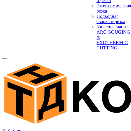
и резка
Экзотермическая
резка
Подводная
сварка и резка
Запасные части
ARC GOUGING
&
EXOTHERMIC
CUTTING
Каталог