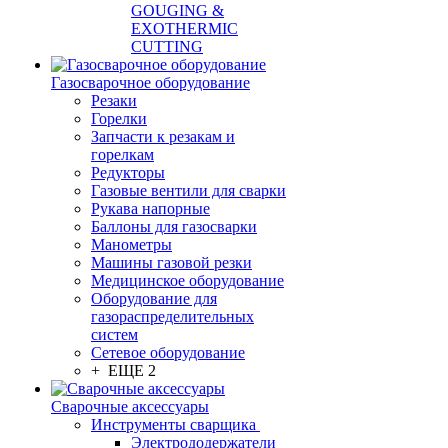
GOUGING &
EXOTHERMIC
CUTTING
Газосварочное оборудование
Резаки
Горелки
Запчасти к резакам и
горелкам
Редукторы
Газовые вентили для сварки
Рукава напорные
Баллоны для газосварки
Манометры
Машины газовой резки
Медицинское оборудование
Оборудование для
газораспределительных
систем
Сетевое оборудование
+ ЕЩЕ 2
Сварочные аксессуары
Инструменты сварщика
Электрододержатели