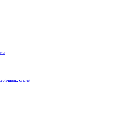
лей
стойчивых сталей