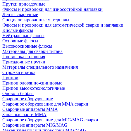
Прутки присадочные
Флюсы и проволоки для износостойкой наплавки
Ленты сварочные
Специализированные материалы
Флюсы и проволоки для автоматической сварки и наплавки
Кислые флюсы
Нейтральные флюсы
Основные флюсы
Высокоосновные флюсы
Материалы для сварки титана
Проволока сплошная
Присадочные прутки
Материалы специального назначения
Строжка и резка
Припои
Припои оловянно-свинцовые
Припои высокотехнологичные
Олово и баббит
Сварочное оборудование
Сварочное оборудование для MMA сварки
Сварочные аппараты MMA
Запасные части MMA
Сварочное оборудование для MIG/MAG сварки
Сварочные аппараты MIG/MAG
Механизмы подачи проволоки MIG/MAG