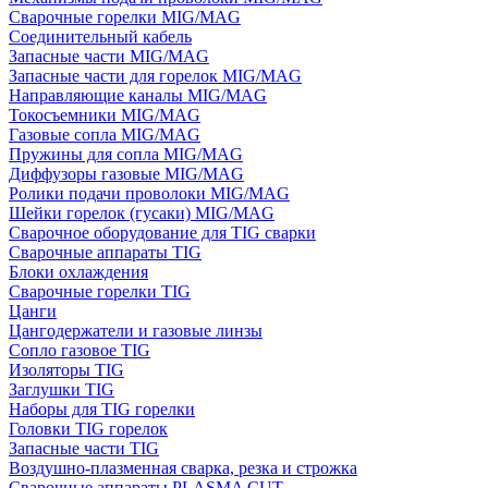
Сварочные горелки MIG/MAG
Соединительный кабель
Запасные части MIG/MAG
Запасные части для горелок MIG/MAG
Направляющие каналы MIG/MAG
Токосъемники MIG/MAG
Газовые сопла MIG/MAG
Пружины для сопла MIG/MAG
Диффузоры газовые MIG/MAG
Ролики подачи проволоки MIG/MAG
Шейки горелок (гусаки) MIG/MAG
Сварочное оборудование для TIG сварки
Сварочные аппараты TIG
Блоки охлаждения
Сварочные горелки TIG
Цанги
Цангодержатели и газовые линзы
Сопло газовое TIG
Изоляторы TIG
Заглушки TIG
Наборы для TIG горелки
Головки TIG горелок
Запасные части TIG
Воздушно-плазменная сварка, резка и строжка
Сварочные аппараты PLASMA CUT