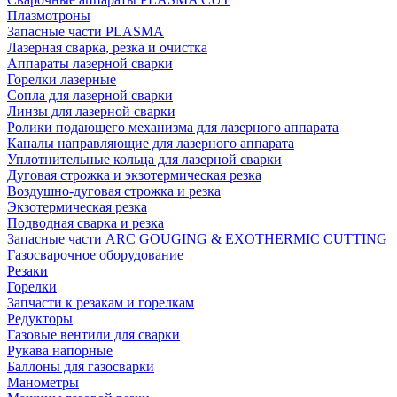
Плазмотроны
Запасные части PLASMA
Лазерная сварка, резка и очистка
Аппараты лазерной сварки
Горелки лазерные
Сопла для лазерной сварки
Линзы для лазерной сварки
Ролики подающего механизма для лазерного аппарата
Каналы направляющие для лазерного аппарата
Уплотнительные кольца для лазерной сварки
Дуговая строжка и экзотермическая резка
Воздушно-дуговая строжка и резка
Экзотермическая резка
Подводная сварка и резка
Запасные части ARC GOUGING & EXOTHERMIC CUTTING
Газосварочное оборудование
Резаки
Горелки
Запчасти к резакам и горелкам
Редукторы
Газовые вентили для сварки
Рукава напорные
Баллоны для газосварки
Манометры