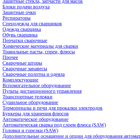
Защитные стекла, запчасти для масок
Блоки подачи воздуха
Защитные очки
Респираторы
Спецодежда для сварщиков
Одежда сварщика
Обувь сварщика
Перчатки сварочные
Химические материалы для сварки
Травильные пасты, спреи, флюсы
Прочее
Сварочные шторы
Сварочные занавесы
Сварочные полотна и одеяла
Комплектующие
Вспомогательное оборудование
Пульты дистанционного управления
Транспортные тележки
Сушильное оборудование
Термопеналы и печи для прокалки электродов
Бункеры для хранения флюсов
Автоматическое оборудование
Автоматическая сварка под слоем флюса (SAW)
Головки и горелки (SAW)
Дополнительные оснащение и опции для оборудования автома