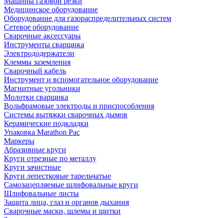
Машины газовой резки
Медицинское оборудование
Оборудование для газораспределительных систем
Сетевое оборудование
Сварочные аксессуары
Инструменты сварщика
Электрододержатели
Клеммы заземления
Сварочный кабель
Инструмент и вспомогательное оборудование
Магнитные угольники
Молотки сварщика
Вольфрамовые электроды и приспособления
Системы вытяжки сварочных дымов
Керамические подкладки
Упаковка Marathon Pac
Маркеры
Абразивные круги
Круги отрезные по металлу
Круги зачистные
Круги лепестковые тарельчатые
Самозацепляемые шлифовальные круги
Шлифовальные листы
Защита лица, глаз и органов дыхания
Сварочные маски, шлемы и щитки