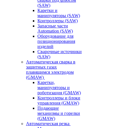
сварки под флюсом
(SAW)
Каретки и
манипуляторы (SAW)
Контроллеры (SAW)
Запасные части
Automation (SAW)
Оборудование для
позиционирования
изделий
Сварочные источники
(SAW)
Автоматическая сварка в
защитных газах
плавящимся электродом
(GMAW)
Каретки,
манипуляторы и
роботизация (GMAW)
Контроллеры и блоки
управления (GMAW)
Подающие
механизмы и горелки
(GMAW)
Автоматическая резка