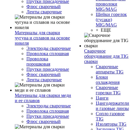
Прутки присадочные
проволоки
Флюс сварочный
MIG/MAG
Ленты сварочные
Шейки горелок
(гусаки)
MIG/MAG
+ ЕЩЕ
Материалы для сварки
чугуна и сплавов на основе
никеля
Электроды сварочные
Сварочное
Проволока сплошная
оборудование для TIG
Проволока
сварки
порошковая
Сварочные
Прутки присадочные
аппараты TIG
Флюс сварочный
Блоки
Ленты сварочные
охлаждения
Сварочные
горелки TIG
Материалы для сварки меди
Цанги
и ее сплавов
Цангодержатели
Электроды сварочные
и газовые линзы
Проволока сплошная
Сопло газовое
Прутки присадочные
TIG
Флюс сварочный
Изоляторы TIG
Заглушки TIG