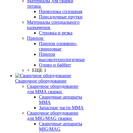
Материалы для сварки
титана
Проволока сплошная
Присадочные прутки
Материалы специального
назначения
Строжка и резка
Припои
Припои оловянно-
свинцовые
Припои
высокотехнологичные
Олово и баббит
+ ЕЩЕ 1
Сварочное оборудование
Сварочное оборудование
для MMA сварки
Сварочные аппараты
MMA
Запасные части MMA
Сварочное оборудование
для MIG/MAG сварки
Сварочные аппараты
MIG/MAG