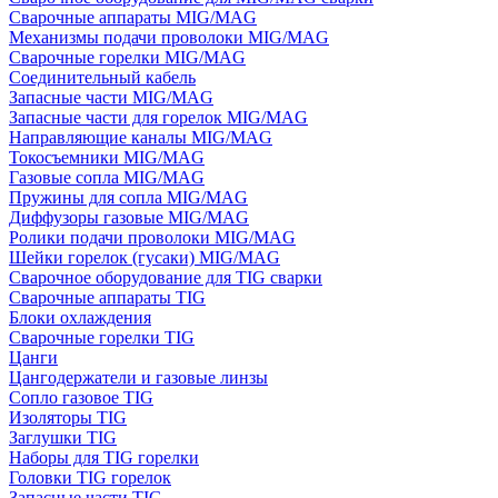
Сварочные аппараты MIG/MAG
Механизмы подачи проволоки MIG/MAG
Сварочные горелки MIG/MAG
Соединительный кабель
Запасные части MIG/MAG
Запасные части для горелок MIG/MAG
Направляющие каналы MIG/MAG
Токосъемники MIG/MAG
Газовые сопла MIG/MAG
Пружины для сопла MIG/MAG
Диффузоры газовые MIG/MAG
Ролики подачи проволоки MIG/MAG
Шейки горелок (гусаки) MIG/MAG
Сварочное оборудование для TIG сварки
Сварочные аппараты TIG
Блоки охлаждения
Сварочные горелки TIG
Цанги
Цангодержатели и газовые линзы
Сопло газовое TIG
Изоляторы TIG
Заглушки TIG
Наборы для TIG горелки
Головки TIG горелок
Запасные части TIG