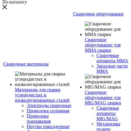
По каталогу
Сварочное оборудование
Сварочное
оборудование для
MMA сварки
Сварочные
аппараты MMA
Сварочные материалы
Запасные части
MMA
Материалы для сварки
Сварочное
углеродистых и
оборудование для
низколегированных сталей
MIG/MAG сварки
Электроды сварочные
Сварочные
Проволока сплошная
аппараты
Проволока
MIG/MAG
порошковая
Механизмы
Прутки присадочные
подачи