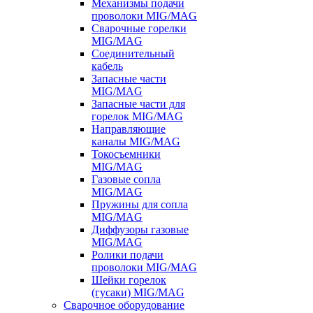
Механизмы подачи
проволоки MIG/MAG
Сварочные горелки
MIG/MAG
Соединительный
кабель
Запасные части
MIG/MAG
Запасные части для
горелок MIG/MAG
Направляющие
каналы MIG/MAG
Токосъемники
MIG/MAG
Газовые сопла
MIG/MAG
Пружины для сопла
MIG/MAG
Диффузоры газовые
MIG/MAG
Ролики подачи
проволоки MIG/MAG
Шейки горелок
(гусаки) MIG/MAG
Сварочное оборудование