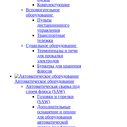
Комплектующие
Вспомогательное
оборудование
Пульты
дистанционного
управления
Транспортные
тележки
Сушильное оборудование
Термопеналы и печи
для прокалки
электродов
Бункеры для хранения
флюсов
Автоматическое оборудование
Автоматическая сварка под
слоем флюса (SAW)
Головки и горелки
(SAW)
Дополнительные
оснащение и опции
для оборудования
автоматической