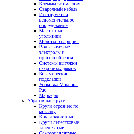
Клеммы заземления
Сварочный кабель
Инструмент и
вспомогательное
оборудование
Магнитные
угольники
Молотки сварщика
Вольфрамовые
электроды и
приспособления
Системы вытяжки
сварочных дымов
Керамические
подкладки
Упаковка Marathon
Pac
Маркеры
Абразивные круги
Круги отрезные по
металлу
Круги зачистные
Круги лепестковые
тарельчатые
Самозацепляемые