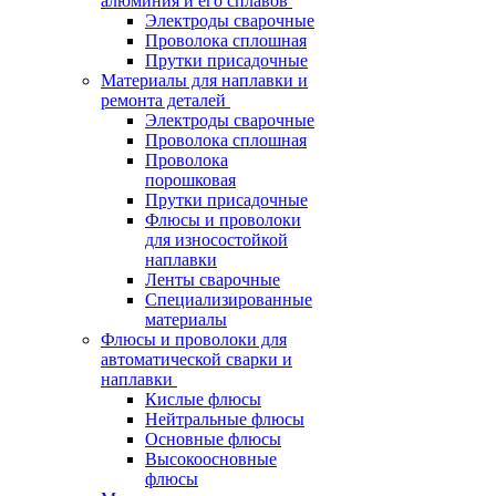
алюминия и его сплавов
Электроды сварочные
Проволока сплошная
Прутки присадочные
Материалы для наплавки и
ремонта деталей
Электроды сварочные
Проволока сплошная
Проволока
порошковая
Прутки присадочные
Флюсы и проволоки
для износостойкой
наплавки
Ленты сварочные
Специализированные
материалы
Флюсы и проволоки для
автоматической сварки и
наплавки
Кислые флюсы
Нейтральные флюсы
Основные флюсы
Высокоосновные
флюсы