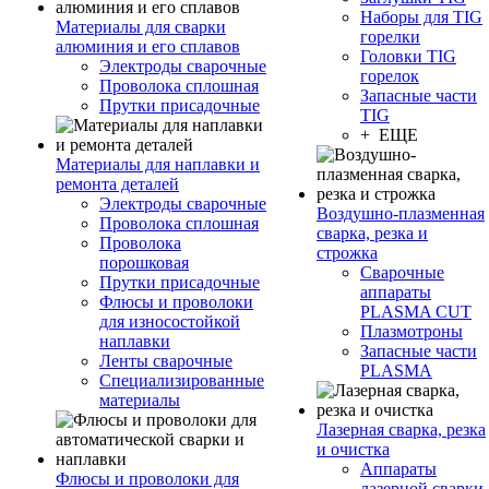
Наборы для TIG
Материалы для сварки
горелки
алюминия и его сплавов
Головки TIG
Электроды сварочные
горелок
Проволока сплошная
Запасные части
Прутки присадочные
TIG
+ ЕЩЕ
Материалы для наплавки и
ремонта деталей
Электроды сварочные
Воздушно-плазменная
Проволока сплошная
сварка, резка и
Проволока
строжка
порошковая
Сварочные
Прутки присадочные
аппараты
Флюсы и проволоки
PLASMA CUT
для износостойкой
Плазмотроны
наплавки
Запасные части
Ленты сварочные
PLASMA
Специализированные
материалы
Лазерная сварка, резка
и очистка
Аппараты
Флюсы и проволоки для
лазерной сварки