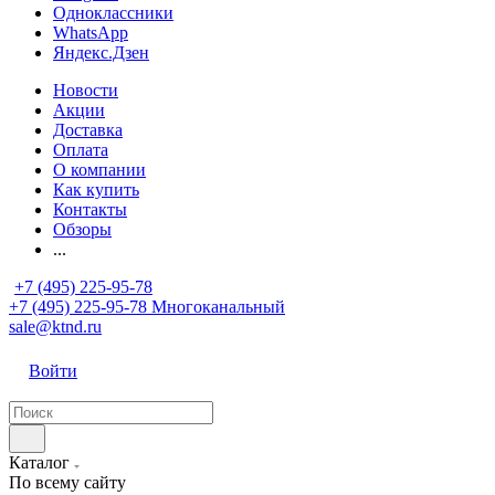
Одноклассники
WhatsApp
Яндекс.Дзен
Новости
Акции
Доставка
Оплата
О компании
Как купить
Контакты
Обзоры
...
+7 (495) 225-95-78
+7 (495) 225-95-78
Многоканальный
sale@ktnd.ru
Войти
Каталог
По всему сайту