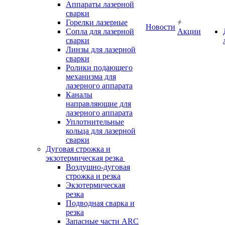
Аппараты лазерной
сварки
Горелки лазерные
Новости
Сопла для лазерной
Акции
сварки
Линзы для лазерной
сварки
Ролики подающего
механизма для
лазерного аппарата
Каналы
направляющие для
лазерного аппарата
Уплотнительные
кольца для лазерной
сварки
Дуговая строжка и
экзотермическая резка
Воздушно-дуговая
строжка и резка
Экзотермическая
резка
Подводная сварка и
резка
Запасные части ARC