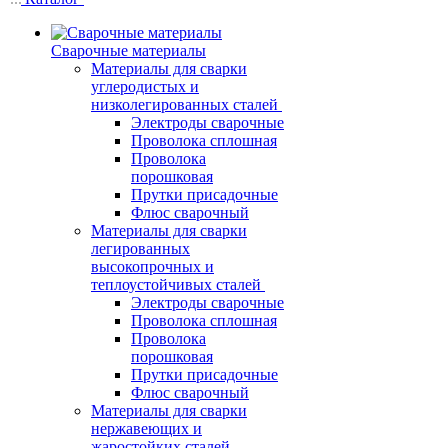
Сварочные материалы
Материалы для сварки
углеродистых и
низколегированных сталей
Электроды сварочные
Проволока сплошная
Проволока
порошковая
Прутки присадочные
Флюс сварочный
Материалы для сварки
легированных
высокопрочных и
теплоустойчивых сталей
Электроды сварочные
Проволока сплошная
Проволока
порошковая
Прутки присадочные
Флюс сварочный
Материалы для сварки
нержавеющих и
жаростойких сталей