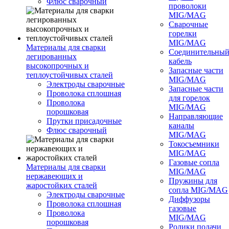
Флюс сварочный
проволоки
MIG/MAG
Сварочные
горелки
MIG/MAG
Материалы для сварки
Соединительны
легированных
кабель
высокопрочных и
Запасные части
теплоустойчивых сталей
MIG/MAG
Электроды сварочные
Запасные части
Проволока сплошная
для горелок
Проволока
MIG/MAG
порошковая
Направляющие
Прутки присадочные
каналы
Флюс сварочный
MIG/MAG
Токосъемники
MIG/MAG
Газовые сопла
Материалы для сварки
MIG/MAG
нержавеющих и
Пружины для
жаростойких сталей
сопла MIG/MAG
Электроды сварочные
Диффузоры
Проволока сплошная
газовые
Проволока
MIG/MAG
порошковая
Ролики подачи