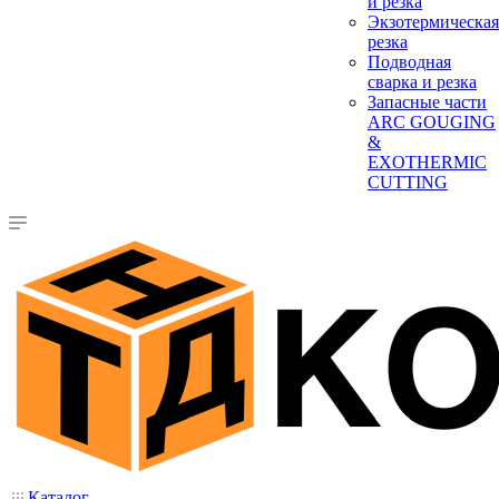
и резка
Экзотермическая
резка
Подводная
сварка и резка
Запасные части
ARC GOUGING
&
EXOTHERMIC
CUTTING
Каталог