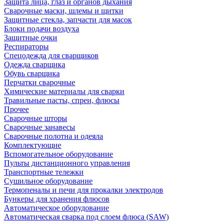
Защита лица, глаз и органов дыхания
Сварочные маски, шлемы и щитки
Защитные стекла, запчасти для масок
Блоки подачи воздуха
Защитные очки
Респираторы
Спецодежда для сварщиков
Одежда сварщика
Обувь сварщика
Перчатки сварочные
Химические материалы для сварки
Травильные пасты, спреи, флюсы
Прочее
Сварочные шторы
Сварочные занавесы
Сварочные полотна и одеяла
Комплектующие
Вспомогательное оборудование
Пульты дистанционного управления
Транспортные тележки
Сушильное оборудование
Термопеналы и печи для прокалки электродов
Бункеры для хранения флюсов
Автоматическое оборудование
Автоматическая сварка под слоем флюса (SAW)