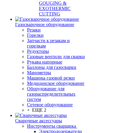
GOUGING &
EXOTHERMIC
CUTTING
Газосварочное оборудование
Резаки
Горелки
Запчасти к резакам и
горелкам
Редукторы
Газовые вентили для сварки
Рукава напорные
Баллоны для газосварки
Манометры
Машины газовой резки
Медицинское оборудование
Оборудование для
газораспределительных
систем
Сетевое оборудование
+ ЕЩЕ 2
Сварочные аксессуары
Инструменты сварщика
Электрододержатели