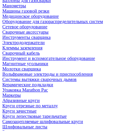
Баллоны для газосварки
Манометры
Машины газовой резки
Медицинское оборудование
Оборудование для газораспределительных систем
Сетевое оборудование
Сварочные аксессуары
Инструменты сварщика
Электрододержатели
Клеммы заземления
Сварочный кабель
Инструмент и вспомогательное оборудование
Магнитные угольники
Молотки сварщика
Вольфрамовые электроды и приспособления
Системы вытяжки сварочных дымов
Керамические подкладки
Упаковка Marathon Pac
Маркеры
Абразивные круги
Круги отрезные по металлу
Круги зачистные
Круги лепестковые тарельчатые
Самозацепляемые шлифовальные круги
Шлифовальные листы