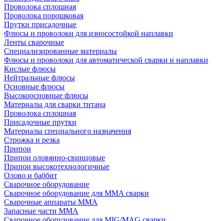
Проволока сплошная
Проволока порошковая
Прутки присадочные
Флюсы и проволоки для износостойкой наплавки
Ленты сварочные
Специализированные материалы
Флюсы и проволоки для автоматической сварки и наплавки
Кислые флюсы
Нейтральные флюсы
Основные флюсы
Высокоосновные флюсы
Материалы для сварки титана
Проволока сплошная
Присадочные прутки
Материалы специального назначения
Строжка и резка
Припои
Припои оловянно-свинцовые
Припои высокотехнологичные
Олово и баббит
Сварочное оборудование
Сварочное оборудование для MMA сварки
Сварочные аппараты MMA
Запасные части MMA
Сварочное оборудование для MIG/MAG сварки