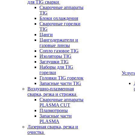
для TIG сварки
Сварочные аппараты
TIG
Блоки охлаждения
Сварочные горелки
TIG
Цанги
Цангодержатели и
газовые линзы
Сопло газовое TIG
Изоляторы TIG
Заглушки TIG
Наборы для TIG
горелки
Услуг
Головки TIG горелок
Запасные части TIG
Воздушно-плазменная
сварка, резка и строжка
Сварочные аппараты
PLASMA CUT
Плазмотроны
Запасные части
PLASMA
Лазерная сварка, резка и
очистка