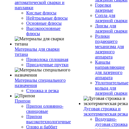
автоматической сварки и
Горелки
наплавки
лазерные
Кислые флюсы
Сопла для
Нейтральные флюсы
лазерной сварки
Основные флюсы
Линзы для
Высокоосновные
лазерной сварки
флюсы
Ролики
подающего
механизма для
Материалы для сварки
лазерного
титана
аппарата
Проволока сплошная
Каналы
Присадочные прутки
направляющие
для лазерного
аппарата
Материалы специального
Уплотнительные
назначения
кольца для
Строжка и резка
лазерной сварки
Припои
Припои оловянно-
Дуговая строжка и
свинцовые
экзотермическая резка
Припои
Воздушно-
высокотехнологичные
дуговая строжка
Олово и баббит