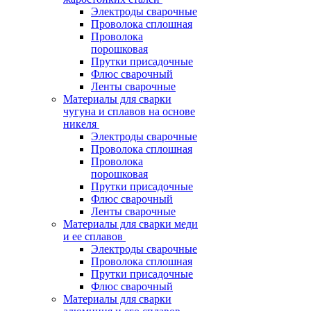
Электроды сварочные
Проволока сплошная
Проволока
порошковая
Прутки присадочные
Флюс сварочный
Ленты сварочные
Материалы для сварки
чугуна и сплавов на основе
никеля
Электроды сварочные
Проволока сплошная
Проволока
порошковая
Прутки присадочные
Флюс сварочный
Ленты сварочные
Материалы для сварки меди
и ее сплавов
Электроды сварочные
Проволока сплошная
Прутки присадочные
Флюс сварочный
Материалы для сварки