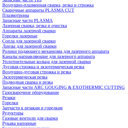
Воздушно-плазменная сварка, резка и строжка
Сварочные аппараты PLASMA CUT
Плазмотроны
Запасные части PLASMA
Лазерная сварка, резка и очистка
Аппараты лазерной сварки
Горелки лазерные
Сопла для лазерной сварки
Линзы для лазерной сварки
Ролики подающего механизма для лазерного аппарата
Каналы направляющие для лазерного аппарата
Уплотнительные кольца для лазерной сварки
Дуговая строжка и экзотермическая резка
Воздушно-дуговая строжка и резка
Экзотермическая резка
Подводная сварка и резка
Запасные части ARC GOUGING & EXOTHERMIC CUTTING
Газосварочное оборудование
Резаки
Горелки
Запчасти к резакам и горелкам
Редукторы
Газовые вентили для сварки
Рукава напорные