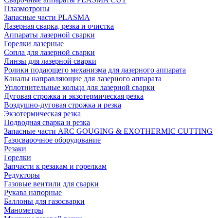
Плазмотроны
Запасные части PLASMA
Лазерная сварка, резка и очистка
Аппараты лазерной сварки
Горелки лазерные
Сопла для лазерной сварки
Линзы для лазерной сварки
Ролики подающего механизма для лазерного аппарата
Каналы направляющие для лазерного аппарата
Уплотнительные кольца для лазерной сварки
Дуговая строжка и экзотермическая резка
Воздушно-дуговая строжка и резка
Экзотермическая резка
Подводная сварка и резка
Запасные части ARC GOUGING & EXOTHERMIC CUTTING
Газосварочное оборудование
Резаки
Горелки
Запчасти к резакам и горелкам
Редукторы
Газовые вентили для сварки
Рукава напорные
Баллоны для газосварки
Манометры