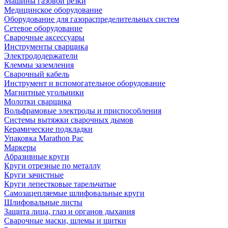
Машины газовой резки
Медицинское оборудование
Оборудование для газораспределительных систем
Сетевое оборудование
Сварочные аксессуары
Инструменты сварщика
Электрододержатели
Клеммы заземления
Сварочный кабель
Инструмент и вспомогательное оборудование
Магнитные угольники
Молотки сварщика
Вольфрамовые электроды и приспособления
Системы вытяжки сварочных дымов
Керамические подкладки
Упаковка Marathon Pac
Маркеры
Абразивные круги
Круги отрезные по металлу
Круги зачистные
Круги лепестковые тарельчатые
Самозацепляемые шлифовальные круги
Шлифовальные листы
Защита лица, глаз и органов дыхания
Сварочные маски, шлемы и щитки