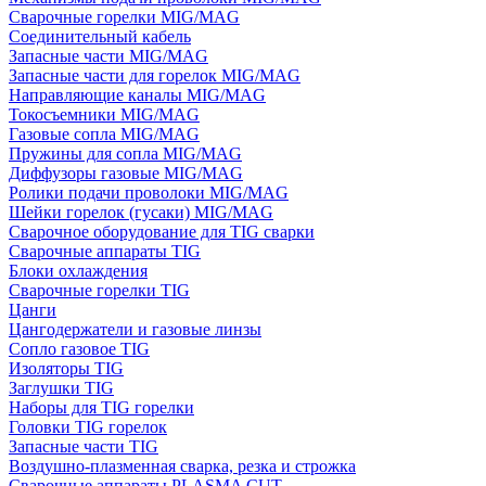
Сварочные горелки MIG/MAG
Соединительный кабель
Запасные части MIG/MAG
Запасные части для горелок MIG/MAG
Направляющие каналы MIG/MAG
Токосъемники MIG/MAG
Газовые сопла MIG/MAG
Пружины для сопла MIG/MAG
Диффузоры газовые MIG/MAG
Ролики подачи проволоки MIG/MAG
Шейки горелок (гусаки) MIG/MAG
Сварочное оборудование для TIG сварки
Сварочные аппараты TIG
Блоки охлаждения
Сварочные горелки TIG
Цанги
Цангодержатели и газовые линзы
Сопло газовое TIG
Изоляторы TIG
Заглушки TIG
Наборы для TIG горелки
Головки TIG горелок
Запасные части TIG
Воздушно-плазменная сварка, резка и строжка
Сварочные аппараты PLASMA CUT