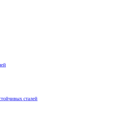
лей
стойчивых сталей