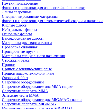
Прутки присадочные
Флюсы и проволоки для износостойкой наплавки
Ленты сварочные
Специализированные материалы
Флюсы и проволоки для автоматической сварки и наплавки
Кислые флюсы
Нейтральные флюсы
Основные флюсы
Высокоосновные флюсы
Материалы для сварки титана
Проволока сплошная
Присадочные прутки
Материалы специального назначения
Строжка и резка
Припои
Припои оловянно-свинцовые
Припои высокотехнологичные
Олово и баббит
Сварочное оборудование
Сварочное оборудование для MMA сварки
Сварочные аппараты MMA
Запасные части MMA
Сварочное оборудование для MIG/MAG сварки
Сварочные аппараты MIG/MAG
Механизмы подачи проволоки MIG/MAG