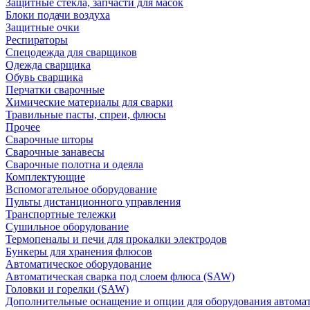
Защитные стекла, запчасти для масок
Блоки подачи воздуха
Защитные очки
Респираторы
Спецодежда для сварщиков
Одежда сварщика
Обувь сварщика
Перчатки сварочные
Химические материалы для сварки
Травильные пасты, спреи, флюсы
Прочее
Сварочные шторы
Сварочные занавесы
Сварочные полотна и одеяла
Комплектующие
Вспомогательное оборудование
Пульты дистанционного управления
Транспортные тележки
Сушильное оборудование
Термопеналы и печи для прокалки электродов
Бункеры для хранения флюсов
Автоматическое оборудование
Автоматическая сварка под слоем флюса (SAW)
Головки и горелки (SAW)
Дополнительные оснащение и опции для оборудования автома