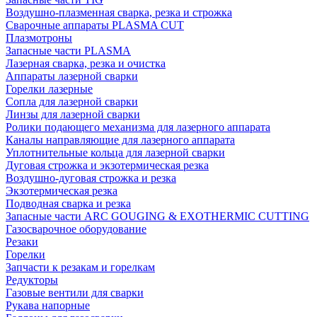
Воздушно-плазменная сварка, резка и строжка
Сварочные аппараты PLASMA CUT
Плазмотроны
Запасные части PLASMA
Лазерная сварка, резка и очистка
Аппараты лазерной сварки
Горелки лазерные
Сопла для лазерной сварки
Линзы для лазерной сварки
Ролики подающего механизма для лазерного аппарата
Каналы направляющие для лазерного аппарата
Уплотнительные кольца для лазерной сварки
Дуговая строжка и экзотермическая резка
Воздушно-дуговая строжка и резка
Экзотермическая резка
Подводная сварка и резка
Запасные части ARC GOUGING & EXOTHERMIC CUTTING
Газосварочное оборудование
Резаки
Горелки
Запчасти к резакам и горелкам
Редукторы
Газовые вентили для сварки
Рукава напорные