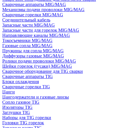
Сварочные аппараты MIG/MAG
Механизмы подачи проволоки MIG/MAG
Сварочные горелки MIG/MAG
Соединительный кабель
Запасные части MIG/MAG
Запасные части для горелок MIG/MAG
Направляющие каналы MIG/MAG
Токосъемники MIG/MAG
Газовые сопла MIG/MAG
Пружины для сопла MIG/MAG
Диффузоры газовые MIG/MAG
Ролики подачи проволоки MIG/MAG
Шейки горелок (гусаки) MIG/MAG
Сварочное оборудование для TIG сварки
Сварочные аппараты TIG
Блоки охлаждения
Сварочные горелки TIG
Цанги
Цангодержатели и газовые линзы
Сопло газовое TIG
Изоляторы TIG
Заглушки TIG
Наборы для TIG горелки
Головки TIG горелок
Запасные части TIG