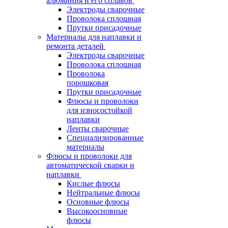
алюминия и его сплавов
Электроды сварочные
Проволока сплошная
Прутки присадочные
Материалы для наплавки и
ремонта деталей
Электроды сварочные
Проволока сплошная
Проволока
порошковая
Прутки присадочные
Флюсы и проволоки
для износостойкой
наплавки
Ленты сварочные
Специализированные
материалы
Флюсы и проволоки для
автоматической сварки и
наплавки
Кислые флюсы
Нейтральные флюсы
Основные флюсы
Высокоосновные
флюсы