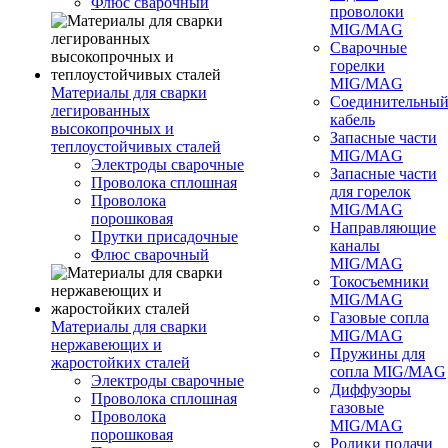
Флюс сварочный
проволоки
MIG/MAG
Сварочные
горелки
MIG/MAG
Материалы для сварки
Соединительны
легированных
кабель
высокопрочных и
Запасные части
теплоустойчивых сталей
MIG/MAG
Электроды сварочные
Запасные части
Проволока сплошная
для горелок
Проволока
MIG/MAG
порошковая
Направляющие
Прутки присадочные
каналы
Флюс сварочный
MIG/MAG
Токосъемники
MIG/MAG
Газовые сопла
Материалы для сварки
MIG/MAG
нержавеющих и
Пружины для
жаростойких сталей
сопла MIG/MAG
Электроды сварочные
Диффузоры
Проволока сплошная
газовые
Проволока
MIG/MAG
порошковая
Ролики подачи