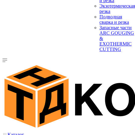
и резка
Экзотермическая
резка
Подводная
сварка и резка
Запасные части
ARC GOUGING
&
EXOTHERMIC
CUTTING
Каталог