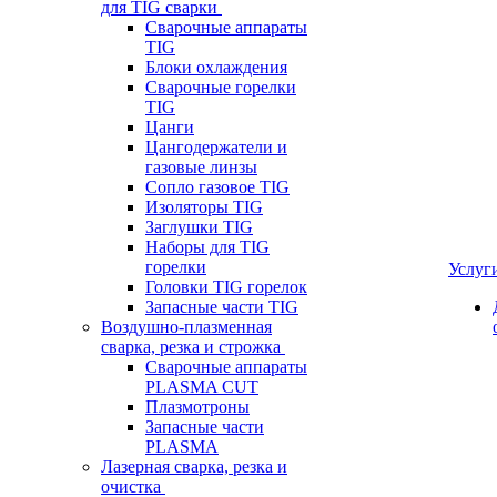
для TIG сварки
Сварочные аппараты
TIG
Блоки охлаждения
Сварочные горелки
TIG
Цанги
Цангодержатели и
газовые линзы
Сопло газовое TIG
Изоляторы TIG
Заглушки TIG
Наборы для TIG
горелки
Услуг
Головки TIG горелок
Запасные части TIG
Воздушно-плазменная
сварка, резка и строжка
Сварочные аппараты
PLASMA CUT
Плазмотроны
Запасные части
PLASMA
Лазерная сварка, резка и
очистка