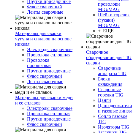
Прутки присадочные
проволоки
Флюс сварочный
MIG/MAG
Ленты сварочные
Шейки горелок
(гусаки)
MIG/MAG
+ ЕЩЕ
Материалы для сварки
чугуна и сплавов на основе
никеля
Электроды сварочные
Сварочное
Проволока сплошная
оборудование для TIG
Проволока
сварки
порошковая
Сварочные
Прутки присадочные
аппараты TIG
Флюс сварочный
Блоки
Ленты сварочные
охлаждения
Сварочные
горелки TIG
Материалы для сварки меди
Цанги
и ее сплавов
Цангодержатели
Электроды сварочные
и газовые линзы
Проволока сплошная
Сопло газовое
Прутки присадочные
TIG
Флюс сварочный
Изоляторы TIG
Заглушки TIG