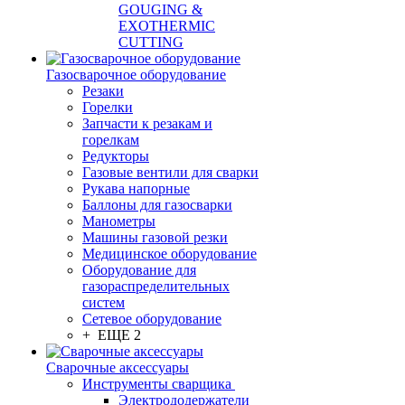
GOUGING &
EXOTHERMIC
CUTTING
Газосварочное оборудование
Резаки
Горелки
Запчасти к резакам и
горелкам
Редукторы
Газовые вентили для сварки
Рукава напорные
Баллоны для газосварки
Манометры
Машины газовой резки
Медицинское оборудование
Оборудование для
газораспределительных
систем
Сетевое оборудование
+ ЕЩЕ 2
Сварочные аксессуары
Инструменты сварщика
Электрододержатели