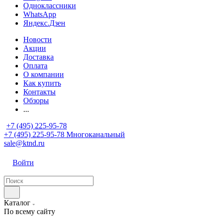
Одноклассники
WhatsApp
Яндекс.Дзен
Новости
Акции
Доставка
Оплата
О компании
Как купить
Контакты
Обзоры
...
+7 (495) 225-95-78
+7 (495) 225-95-78
Многоканальный
sale@ktnd.ru
Войти
Каталог
По всему сайту