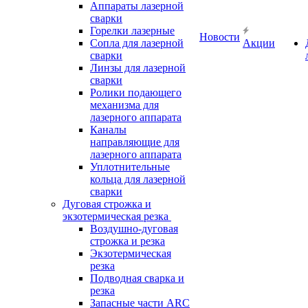
Аппараты лазерной
сварки
Горелки лазерные
Новости
Сопла для лазерной
Акции
сварки
Линзы для лазерной
сварки
Ролики подающего
механизма для
лазерного аппарата
Каналы
направляющие для
лазерного аппарата
Уплотнительные
кольца для лазерной
сварки
Дуговая строжка и
экзотермическая резка
Воздушно-дуговая
строжка и резка
Экзотермическая
резка
Подводная сварка и
резка
Запасные части ARC