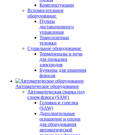
Комплектующие
Вспомогательное
оборудование
Пульты
дистанционного
управления
Транспортные
тележки
Сушильное оборудование
Термопеналы и печи
для прокалки
электродов
Бункеры для хранения
флюсов
Автоматическое оборудование
Автоматическая сварка под
слоем флюса (SAW)
Головки и горелки
(SAW)
Дополнительные
оснащение и опции
для оборудования
автоматической