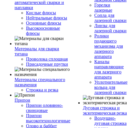
автоматической сварки и
Горелки
наплавки
лазерные
Кислые флюсы
Сопла для
Нейтральные флюсы
лазерной сварки
Основные флюсы
Линзы для
Высокоосновные
лазерной сварки
флюсы
Ролики
подающего
механизма для
Материалы для сварки
лазерного
титана
аппарата
Проволока сплошная
Каналы
Присадочные прутки
направляющие
для лазерного
аппарата
Материалы специального
Уплотнительные
назначения
кольца для
Строжка и резка
лазерной сварки
Припои
Припои оловянно-
Дуговая строжка и
свинцовые
экзотермическая резка
Припои
Воздушно-
высокотехнологичные
дуговая строжка
Олово и баббит