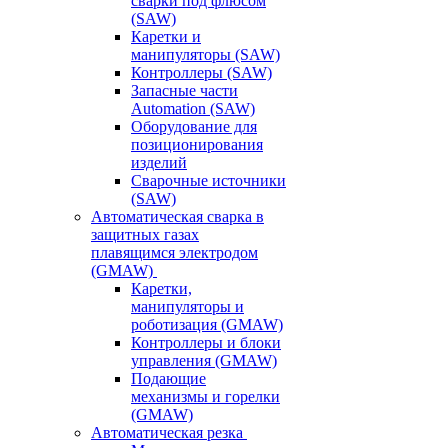
сварки под флюсом
(SAW)
Каретки и
манипуляторы (SAW)
Контроллеры (SAW)
Запасные части
Automation (SAW)
Оборудование для
позиционирования
изделий
Сварочные источники
(SAW)
Автоматическая сварка в
защитных газах
плавящимся электродом
(GMAW)
Каретки,
манипуляторы и
роботизация (GMAW)
Контроллеры и блоки
управления (GMAW)
Подающие
механизмы и горелки
(GMAW)
Автоматическая резка