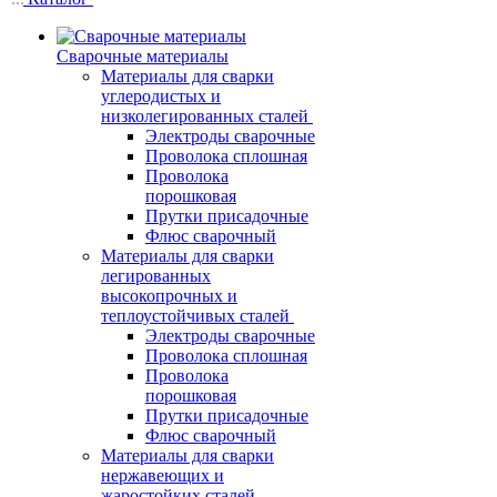
Сварочные материалы
Материалы для сварки
углеродистых и
низколегированных сталей
Электроды сварочные
Проволока сплошная
Проволока
порошковая
Прутки присадочные
Флюс сварочный
Материалы для сварки
легированных
высокопрочных и
теплоустойчивых сталей
Электроды сварочные
Проволока сплошная
Проволока
порошковая
Прутки присадочные
Флюс сварочный
Материалы для сварки
нержавеющих и
жаростойких сталей