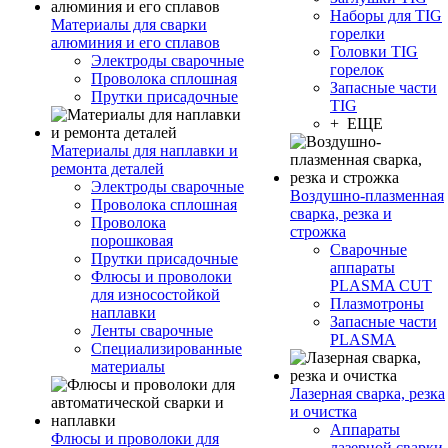
Наборы для TIG
Материалы для сварки
горелки
алюминия и его сплавов
Головки TIG
Электроды сварочные
горелок
Проволока сплошная
Запасные части
Прутки присадочные
TIG
+ ЕЩЕ
Материалы для наплавки и
ремонта деталей
Электроды сварочные
Воздушно-плазменная
Проволока сплошная
сварка, резка и
Проволока
строжка
порошковая
Сварочные
Прутки присадочные
аппараты
Флюсы и проволоки
PLASMA CUT
для износостойкой
Плазмотроны
наплавки
Запасные части
Ленты сварочные
PLASMA
Специализированные
материалы
Лазерная сварка, резка
и очистка
Аппараты
Флюсы и проволоки для
лазерной сварки