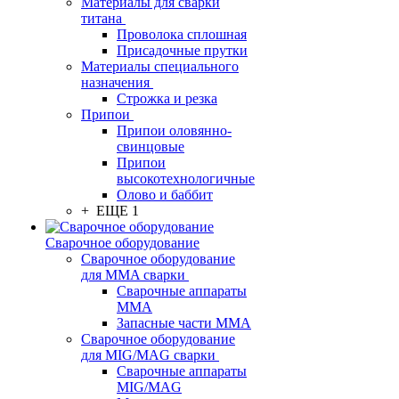
Материалы для сварки
титана
Проволока сплошная
Присадочные прутки
Материалы специального
назначения
Строжка и резка
Припои
Припои оловянно-
свинцовые
Припои
высокотехнологичные
Олово и баббит
+ ЕЩЕ 1
Сварочное оборудование
Сварочное оборудование
для MMA сварки
Сварочные аппараты
MMA
Запасные части MMA
Сварочное оборудование
для MIG/MAG сварки
Сварочные аппараты
MIG/MAG