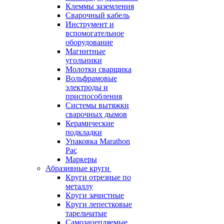
Клеммы заземления
Сварочный кабель
Инструмент и
вспомогательное
оборудование
Магнитные
угольники
Молотки сварщика
Вольфрамовые
электроды и
приспособления
Системы вытяжки
сварочных дымов
Керамические
подкладки
Упаковка Marathon
Pac
Маркеры
Абразивные круги
Круги отрезные по
металлу
Круги зачистные
Круги лепестковые
тарельчатые
Самозацепляемые