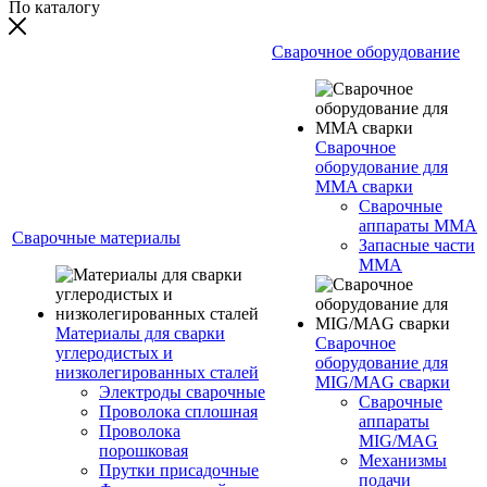
По каталогу
Сварочное оборудование
Сварочное
оборудование для
MMA сварки
Сварочные
аппараты MMA
Сварочные материалы
Запасные части
MMA
Материалы для сварки
Сварочное
углеродистых и
оборудование для
низколегированных сталей
MIG/MAG сварки
Электроды сварочные
Сварочные
Проволока сплошная
аппараты
Проволока
MIG/MAG
порошковая
Механизмы
Прутки присадочные
подачи