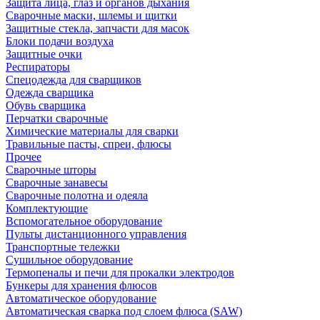
Защита лица, глаз и органов дыхания
Сварочные маски, шлемы и щитки
Защитные стекла, запчасти для масок
Блоки подачи воздуха
Защитные очки
Респираторы
Спецодежда для сварщиков
Одежда сварщика
Обувь сварщика
Перчатки сварочные
Химические материалы для сварки
Травильные пасты, спреи, флюсы
Прочее
Сварочные шторы
Сварочные занавесы
Сварочные полотна и одеяла
Комплектующие
Вспомогательное оборудование
Пульты дистанционного управления
Транспортные тележки
Сушильное оборудование
Термопеналы и печи для прокалки электродов
Бункеры для хранения флюсов
Автоматическое оборудование
Автоматическая сварка под слоем флюса (SAW)