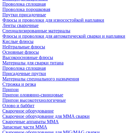
Проволока сплошная
Проволока порошковая
Прутки присадочные
Флюсы и проволоки для износостойкой наплавки
Ленты сварочные
Специализированные материалы
Флюсы и проволоки для автоматической сварки и наплавки
Кислые флюсы
Нейтральные флюсы
Основные флюсы
Высокоосновные флюсы
Материалы для сварки титана
Проволока сплошная
Присадочные прутки
Материалы специального назначения
Строжка и резка
Припои
Припои оловянно-свинцовые
Припои высокотехнологичные
Олово и баббит
Сварочное оборудование
Сварочное оборудование для MMA сварки
Сварочные аппараты MMA
Запасные части MMA
Сварочное оборудование для MIG/MAG сварки