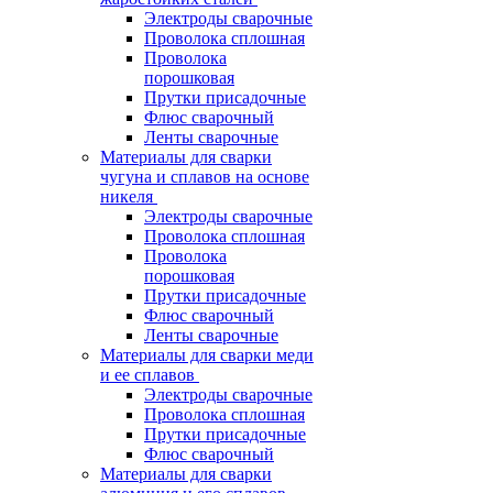
Электроды сварочные
Проволока сплошная
Проволока
порошковая
Прутки присадочные
Флюс сварочный
Ленты сварочные
Материалы для сварки
чугуна и сплавов на основе
никеля
Электроды сварочные
Проволока сплошная
Проволока
порошковая
Прутки присадочные
Флюс сварочный
Ленты сварочные
Материалы для сварки меди
и ее сплавов
Электроды сварочные
Проволока сплошная
Прутки присадочные
Флюс сварочный
Материалы для сварки