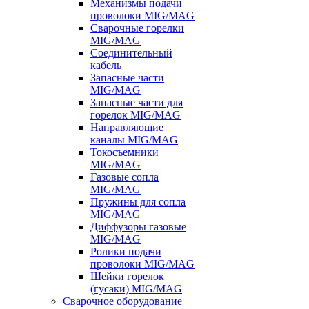
Механизмы подачи
проволоки MIG/MAG
Сварочные горелки
MIG/MAG
Соединительный
кабель
Запасные части
MIG/MAG
Запасные части для
горелок MIG/MAG
Направляющие
каналы MIG/MAG
Токосъемники
MIG/MAG
Газовые сопла
MIG/MAG
Пружины для сопла
MIG/MAG
Диффузоры газовые
MIG/MAG
Ролики подачи
проволоки MIG/MAG
Шейки горелок
(гусаки) MIG/MAG
Сварочное оборудование