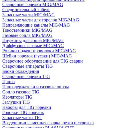
Сварочные горелки MIG/MAG
Соединительный кабель
Запасные части MIG/MAG
Запасные части для горелок MIG/MAG
Направляющие каналы MIG/MAG
Токосъемники MIG/MAG
Газовые сопла MIG/MAG
Пружины для сопла MIG/MAG
Диффузоры газовые MIG/MAG
Ролики подачи проволоки MIG/MAG
Шейки горелок (гусаки) MIG/MAG
Сварочное оборудование для TIG сварки
Сварочные аппараты TIG
Блоки охлаждения
Сварочные горелки TIG
Цанги
Цангодержатели и газовые линзы
Сопло газовое TIG
Изоляторы TIG
Заглушки TIG
Наборы для TIG горелки
Головки TIG горелок
Запасные части TIG
Воздушно-плазменная сварка, резка и строжка
Сварочные аппараты PLASMA CUT