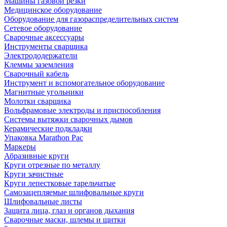
Машины газовой резки
Медицинское оборудование
Оборудование для газораспределительных систем
Сетевое оборудование
Сварочные аксессуары
Инструменты сварщика
Электрододержатели
Клеммы заземления
Сварочный кабель
Инструмент и вспомогательное оборудование
Магнитные угольники
Молотки сварщика
Вольфрамовые электроды и приспособления
Системы вытяжки сварочных дымов
Керамические подкладки
Упаковка Marathon Pac
Маркеры
Абразивные круги
Круги отрезные по металлу
Круги зачистные
Круги лепестковые тарельчатые
Самозацепляемые шлифовальные круги
Шлифовальные листы
Защита лица, глаз и органов дыхания
Сварочные маски, шлемы и щитки