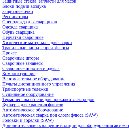
Защитные стекла, запчасти для масок
Блоки подачи воздуха
Защитные очки
Респираторы
Спецодежда для сварщиков
Одежда сварщика
Обувь сварщика
Перчатки сварочные
Химические материалы для сварки
Травильные пасты, спреи, флюсы
Прочее
Сварочные шторы
Сварочные занавесы
Сварочные полотна и одеяла
Комплектующие
Вспомогательное оборудование
Пульты дистанционного управления
Транспортные тележки
Сушильное оборудование
Термопеналы и печи для прокалки электродов
Бункеры для хранения флюсов
Автоматическое оборудование
Автоматическая сварка под слоем флюса (SAW)
Головки и горелки (SAW)
Дополнительные оснащение и опции для оборудования автома