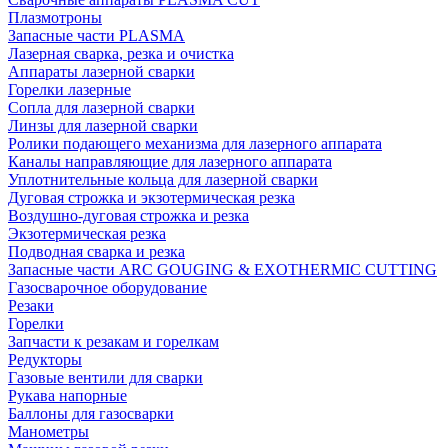
Плазмотроны
Запасные части PLASMA
Лазерная сварка, резка и очистка
Аппараты лазерной сварки
Горелки лазерные
Сопла для лазерной сварки
Линзы для лазерной сварки
Ролики подающего механизма для лазерного аппарата
Каналы направляющие для лазерного аппарата
Уплотнительные кольца для лазерной сварки
Дуговая строжка и экзотермическая резка
Воздушно-дуговая строжка и резка
Экзотермическая резка
Подводная сварка и резка
Запасные части ARC GOUGING & EXOTHERMIC CUTTING
Газосварочное оборудование
Резаки
Горелки
Запчасти к резакам и горелкам
Редукторы
Газовые вентили для сварки
Рукава напорные
Баллоны для газосварки
Манометры