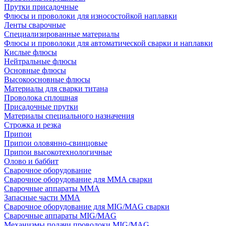
Прутки присадочные
Флюсы и проволоки для износостойкой наплавки
Ленты сварочные
Специализированные материалы
Флюсы и проволоки для автоматической сварки и наплавки
Кислые флюсы
Нейтральные флюсы
Основные флюсы
Высокоосновные флюсы
Материалы для сварки титана
Проволока сплошная
Присадочные прутки
Материалы специального назначения
Строжка и резка
Припои
Припои оловянно-свинцовые
Припои высокотехнологичные
Олово и баббит
Сварочное оборудование
Сварочное оборудование для MMA сварки
Сварочные аппараты MMA
Запасные части MMA
Сварочное оборудование для MIG/MAG сварки
Сварочные аппараты MIG/MAG
Механизмы подачи проволоки MIG/MAG