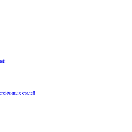
лей
стойчивых сталей