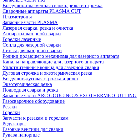
Воздушно-плазменная сварка, резка и строжка
Сварочные аппараты PLASMA CUT
Плазмотроны
Запасные части PLASMA
Лазерная сварка, резка и очистка
Аппараты лазерной сварки
Горелки лазерные
Сопла для лазерной сварки
Линзы для лазерной сварки
Ролики подающего механизма для лазерного аппарата
Каналы направляющие для лазерного аппарата
Уплотнительные кольца для лазерной сварки
Дуговая строжка и экзотермическая резка
Воздушно-дуговая строжка и резка
Экзотермическая резка
Подводная сварка и резка
Запасные части ARC GOUGING & EXOTHERMIC CUTTING
Газосварочное оборудование
Резаки
Горелки
Запчасти к резакам и горелкам
Редукторы
Газовые вентили для сварки
Рукава напорные