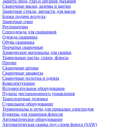
Защита лица, глаз и органов дыхания
Сварочные маски, шлемы и щитки
Защитные стекла, запчасти для масок
Блоки подачи воздуха
Защитные очки
Респираторы
Спецодежда для сварщиков
Одежда сварщика
Обувь сварщика
Перчатки сварочные
Химические материалы для сварки
Травильные пасты, спреи, флюсы
Прочее
Сварочные шторы
Сварочные занавесы
Сварочные полотна и одеяла
Комплектующие
Вспомогательное оборудование
Пульты дистанционного управления
Транспортные тележки
Сушильное оборудование
Термопеналы и печи для прокалки электродов
Бункеры для хранения флюсов
Автоматическое оборудование
Автоматическая сварка под слоем флюса (SAW)