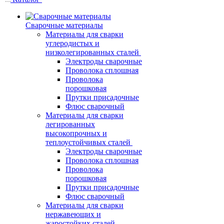
Сварочные материалы
Материалы для сварки
углеродистых и
низколегированных сталей
Электроды сварочные
Проволока сплошная
Проволока
порошковая
Прутки присадочные
Флюс сварочный
Материалы для сварки
легированных
высокопрочных и
теплоустойчивых сталей
Электроды сварочные
Проволока сплошная
Проволока
порошковая
Прутки присадочные
Флюс сварочный
Материалы для сварки
нержавеющих и
жаростойких сталей