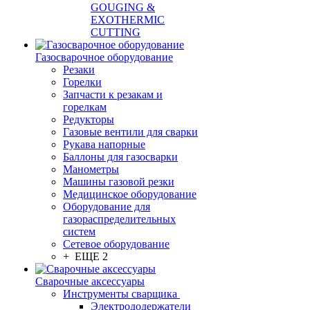
GOUGING &
EXOTHERMIC
CUTTING
Газосварочное оборудование
Резаки
Горелки
Запчасти к резакам и
горелкам
Редукторы
Газовые вентили для сварки
Рукава напорные
Баллоны для газосварки
Манометры
Машины газовой резки
Медицинское оборудование
Оборудование для
газораспределительных
систем
Сетевое оборудование
+ ЕЩЕ 2
Сварочные аксессуары
Инструменты сварщика
Электрододержатели