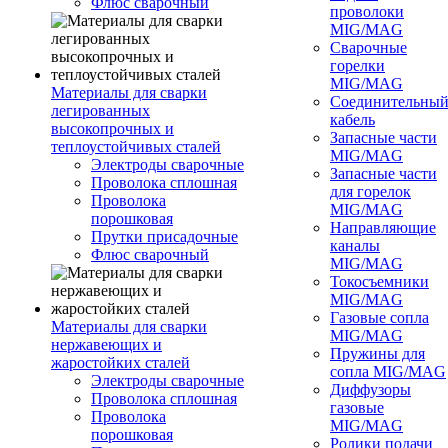
Флюс сварочный
проволоки
MIG/MAG
Сварочные
горелки
MIG/MAG
Материалы для сварки
Соединительны
легированных
кабель
высокопрочных и
Запасные части
теплоустойчивых сталей
MIG/MAG
Электроды сварочные
Запасные части
Проволока сплошная
для горелок
Проволока
MIG/MAG
порошковая
Направляющие
Прутки присадочные
каналы
Флюс сварочный
MIG/MAG
Токосъемники
MIG/MAG
Газовые сопла
Материалы для сварки
MIG/MAG
нержавеющих и
Пружины для
жаростойких сталей
сопла MIG/MAG
Электроды сварочные
Диффузоры
Проволока сплошная
газовые
Проволока
MIG/MAG
порошковая
Ролики подачи