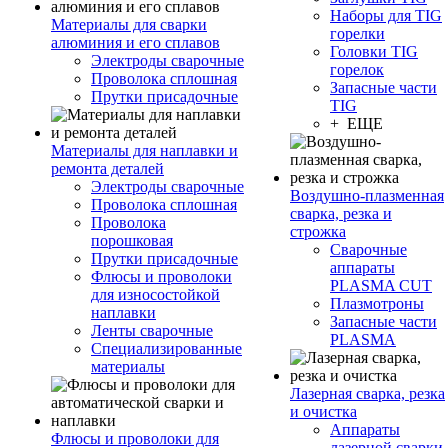
Наборы для TIG
Материалы для сварки
горелки
алюминия и его сплавов
Головки TIG
Электроды сварочные
горелок
Проволока сплошная
Запасные части
Прутки присадочные
TIG
+ ЕЩЕ
Материалы для наплавки и
ремонта деталей
Электроды сварочные
Воздушно-плазменная
Проволока сплошная
сварка, резка и
Проволока
строжка
порошковая
Сварочные
Прутки присадочные
аппараты
Флюсы и проволоки
PLASMA CUT
для износостойкой
Плазмотроны
наплавки
Запасные части
Ленты сварочные
PLASMA
Специализированные
материалы
Лазерная сварка, резка
и очистка
Аппараты
Флюсы и проволоки для
лазерной сварки