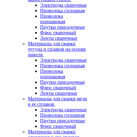
Электроды сварочные
Проволока сплошная
Проволока
порошковая
Прутки присадочные
Флюс сварочный
Ленты сварочные
Материалы для сварки
чугуна и сплавов на основе
никеля
Электроды сварочные
Проволока сплошная
Проволока
порошковая
Прутки присадочные
Флюс сварочный
Ленты сварочные
Материалы для сварки меди
и ее сплавов
Электроды сварочные
Проволока сплошная
Прутки присадочные
Флюс сварочный
Материалы для сварки