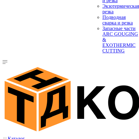
и резка
Экзотермическая
резка
Подводная
сварка и резка
Запасные части
ARC GOUGING
&
EXOTHERMIC
CUTTING
Каталог