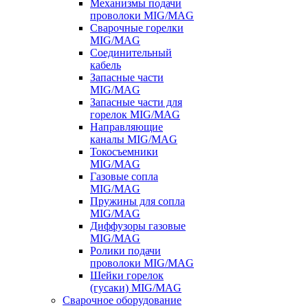
Механизмы подачи
проволоки MIG/MAG
Сварочные горелки
MIG/MAG
Соединительный
кабель
Запасные части
MIG/MAG
Запасные части для
горелок MIG/MAG
Направляющие
каналы MIG/MAG
Токосъемники
MIG/MAG
Газовые сопла
MIG/MAG
Пружины для сопла
MIG/MAG
Диффузоры газовые
MIG/MAG
Ролики подачи
проволоки MIG/MAG
Шейки горелок
(гусаки) MIG/MAG
Сварочное оборудование