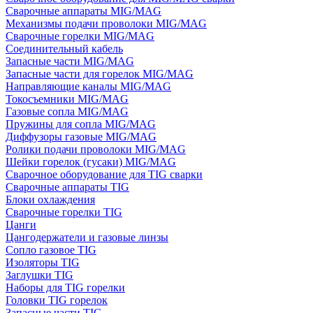
Сварочные аппараты MIG/MAG
Механизмы подачи проволоки MIG/MAG
Сварочные горелки MIG/MAG
Соединительный кабель
Запасные части MIG/MAG
Запасные части для горелок MIG/MAG
Направляющие каналы MIG/MAG
Токосъемники MIG/MAG
Газовые сопла MIG/MAG
Пружины для сопла MIG/MAG
Диффузоры газовые MIG/MAG
Ролики подачи проволоки MIG/MAG
Шейки горелок (гусаки) MIG/MAG
Сварочное оборудование для TIG сварки
Сварочные аппараты TIG
Блоки охлаждения
Сварочные горелки TIG
Цанги
Цангодержатели и газовые линзы
Сопло газовое TIG
Изоляторы TIG
Заглушки TIG
Наборы для TIG горелки
Головки TIG горелок
Запасные части TIG