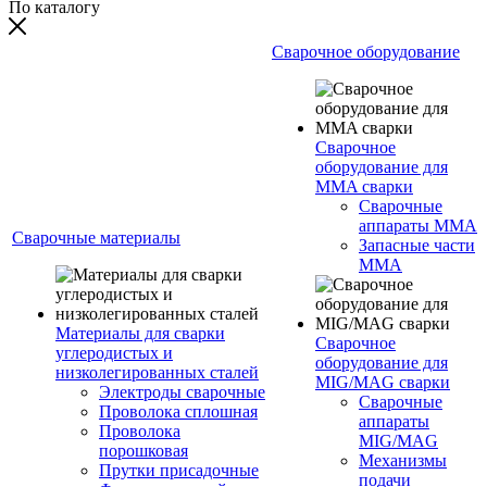
По каталогу
Сварочное оборудование
Сварочное
оборудование для
MMA сварки
Сварочные
аппараты MMA
Сварочные материалы
Запасные части
MMA
Материалы для сварки
Сварочное
углеродистых и
оборудование для
низколегированных сталей
MIG/MAG сварки
Электроды сварочные
Сварочные
Проволока сплошная
аппараты
Проволока
MIG/MAG
порошковая
Механизмы
Прутки присадочные
подачи