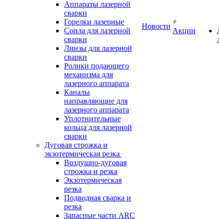
Аппараты лазерной
сварки
Горелки лазерные
Новости
Сопла для лазерной
Акции
сварки
Линзы для лазерной
сварки
Ролики подающего
механизма для
лазерного аппарата
Каналы
направляющие для
лазерного аппарата
Уплотнительные
кольца для лазерной
сварки
Дуговая строжка и
экзотермическая резка
Воздушно-дуговая
строжка и резка
Экзотермическая
резка
Подводная сварка и
резка
Запасные части ARC