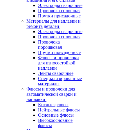
алюминия и его сплавов
Электроды сварочные
Проволока сплошная
Прутки присадочные
Материалы для наплавки и
ремонта деталей
Электроды сварочные
Проволока сплошная
Проволока
порошковая
Прутки присадочные
Флюсы и проволоки
для износостойкой
наплавки
Ленты сварочные
Специализированные
материалы
Флюсы и проволоки для
автоматической сварки и
наплавки
Кислые флюсы
Нейтральные флюсы
Основные флюсы
Высокоосновные
флюсы