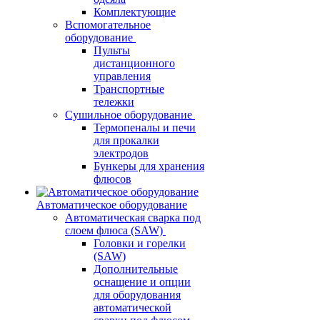
Комплектующие
Вспомогательное
оборудование
Пульты
дистанционного
управления
Транспортные
тележки
Сушильное оборудование
Термопеналы и печи
для прокалки
электродов
Бункеры для хранения
флюсов
Автоматическое оборудование
Автоматическая сварка под
слоем флюса (SAW)
Головки и горелки
(SAW)
Дополнительные
оснащение и опции
для оборудования
автоматической