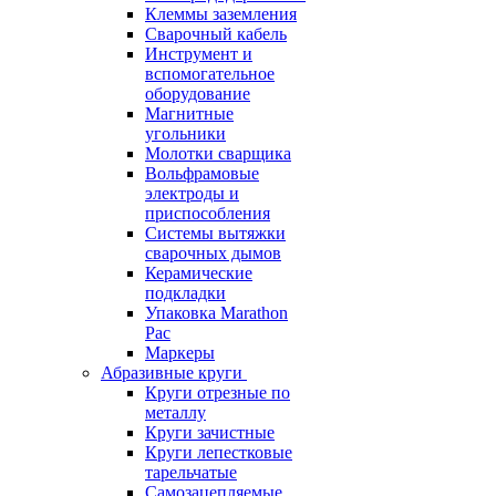
Клеммы заземления
Сварочный кабель
Инструмент и
вспомогательное
оборудование
Магнитные
угольники
Молотки сварщика
Вольфрамовые
электроды и
приспособления
Системы вытяжки
сварочных дымов
Керамические
подкладки
Упаковка Marathon
Pac
Маркеры
Абразивные круги
Круги отрезные по
металлу
Круги зачистные
Круги лепестковые
тарельчатые
Самозацепляемые