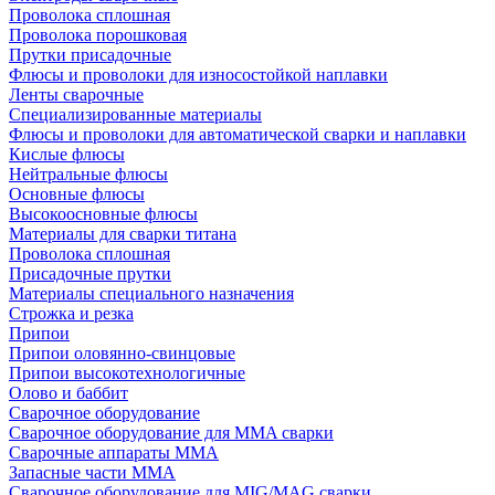
Проволока сплошная
Проволока порошковая
Прутки присадочные
Флюсы и проволоки для износостойкой наплавки
Ленты сварочные
Специализированные материалы
Флюсы и проволоки для автоматической сварки и наплавки
Кислые флюсы
Нейтральные флюсы
Основные флюсы
Высокоосновные флюсы
Материалы для сварки титана
Проволока сплошная
Присадочные прутки
Материалы специального назначения
Строжка и резка
Припои
Припои оловянно-свинцовые
Припои высокотехнологичные
Олово и баббит
Сварочное оборудование
Сварочное оборудование для MMA сварки
Сварочные аппараты MMA
Запасные части MMA
Сварочное оборудование для MIG/MAG сварки