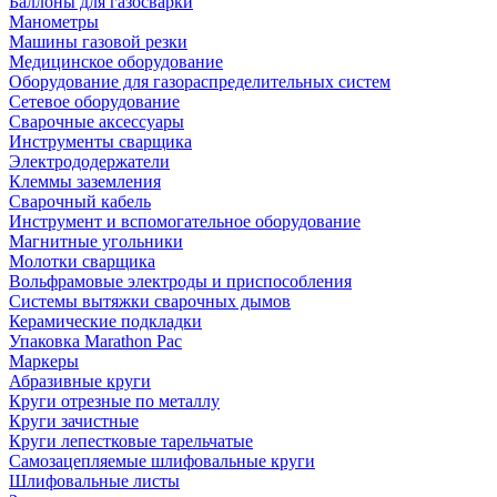
Баллоны для газосварки
Манометры
Машины газовой резки
Медицинское оборудование
Оборудование для газораспределительных систем
Сетевое оборудование
Сварочные аксессуары
Инструменты сварщика
Электрододержатели
Клеммы заземления
Сварочный кабель
Инструмент и вспомогательное оборудование
Магнитные угольники
Молотки сварщика
Вольфрамовые электроды и приспособления
Системы вытяжки сварочных дымов
Керамические подкладки
Упаковка Marathon Pac
Маркеры
Абразивные круги
Круги отрезные по металлу
Круги зачистные
Круги лепестковые тарельчатые
Самозацепляемые шлифовальные круги
Шлифовальные листы