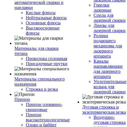
автоматической сварки и
Горелки
наплавки
лазерные
Кислые флюсы
Сопла для
Нейтральные флюсы
лазерной сварки
Основные флюсы
Линзы для
Высокоосновные
лазерной сварки
флюсы
Ролики
подающего
механизма для
Материалы для сварки
лазерного
титана
аппарата
Проволока сплошная
Каналы
Присадочные прутки
направляющие
для лазерного
аппарата
Материалы специального
Уплотнительные
назначения
кольца для
Строжка и резка
лазерной сварки
Припои
Припои оловянно-
Дуговая строжка и
свинцовые
экзотермическая резка
Припои
Воздушно-
высокотехнологичные
дуговая строжка
Олово и баббит