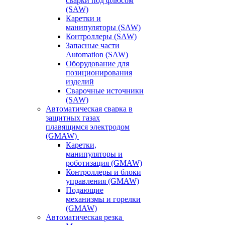
сварки под флюсом
(SAW)
Каретки и
манипуляторы (SAW)
Контроллеры (SAW)
Запасные части
Automation (SAW)
Оборудование для
позиционирования
изделий
Сварочные источники
(SAW)
Автоматическая сварка в
защитных газах
плавящимся электродом
(GMAW)
Каретки,
манипуляторы и
роботизация (GMAW)
Контроллеры и блоки
управления (GMAW)
Подающие
механизмы и горелки
(GMAW)
Автоматическая резка