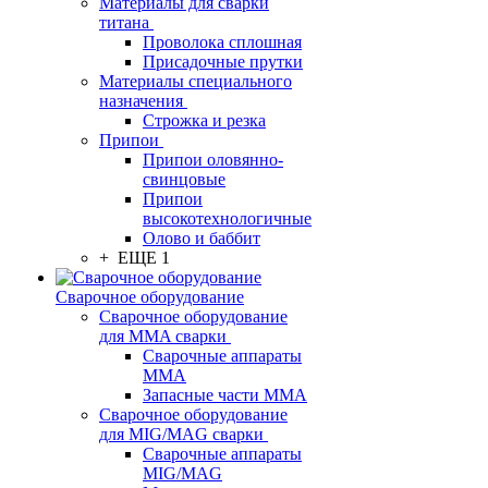
Материалы для сварки
титана
Проволока сплошная
Присадочные прутки
Материалы специального
назначения
Строжка и резка
Припои
Припои оловянно-
свинцовые
Припои
высокотехнологичные
Олово и баббит
+ ЕЩЕ 1
Сварочное оборудование
Сварочное оборудование
для MMA сварки
Сварочные аппараты
MMA
Запасные части MMA
Сварочное оборудование
для MIG/MAG сварки
Сварочные аппараты
MIG/MAG