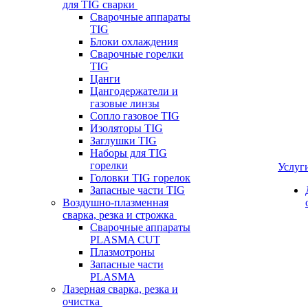
для TIG сварки
Сварочные аппараты
TIG
Блоки охлаждения
Сварочные горелки
TIG
Цанги
Цангодержатели и
газовые линзы
Сопло газовое TIG
Изоляторы TIG
Заглушки TIG
Наборы для TIG
горелки
Услуг
Головки TIG горелок
Запасные части TIG
Воздушно-плазменная
сварка, резка и строжка
Сварочные аппараты
PLASMA CUT
Плазмотроны
Запасные части
PLASMA
Лазерная сварка, резка и
очистка