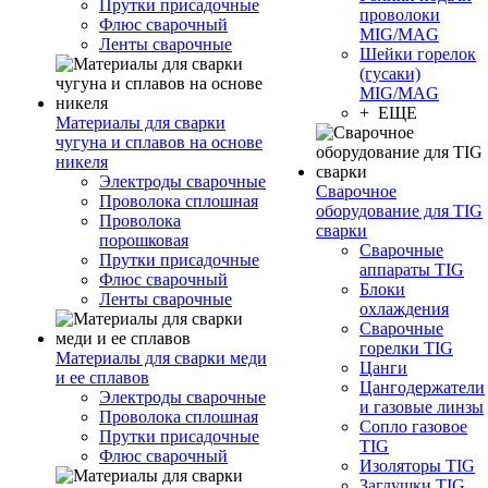
Прутки присадочные
проволоки
Флюс сварочный
MIG/MAG
Ленты сварочные
Шейки горелок
(гусаки)
MIG/MAG
+ ЕЩЕ
Материалы для сварки
чугуна и сплавов на основе
никеля
Электроды сварочные
Сварочное
Проволока сплошная
оборудование для TIG
Проволока
сварки
порошковая
Сварочные
Прутки присадочные
аппараты TIG
Флюс сварочный
Блоки
Ленты сварочные
охлаждения
Сварочные
горелки TIG
Материалы для сварки меди
Цанги
и ее сплавов
Цангодержатели
Электроды сварочные
и газовые линзы
Проволока сплошная
Сопло газовое
Прутки присадочные
TIG
Флюс сварочный
Изоляторы TIG
Заглушки TIG