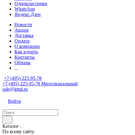
Одноклассники
WhatsApp
Яндекс.Дзен
Новости
Акции
Доставка
Оплата
О компании
Как купить
Контакты
Обзоры
...
+7 (495) 225-95-78
+7 (495) 225-95-78
Многоканальный
sale@ktnd.ru
Войти
Каталог
По всему сайту