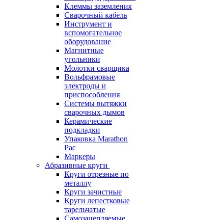
Клеммы заземления
Сварочный кабель
Инструмент и
вспомогательное
оборудование
Магнитные
угольники
Молотки сварщика
Вольфрамовые
электроды и
приспособления
Системы вытяжки
сварочных дымов
Керамические
подкладки
Упаковка Marathon
Pac
Маркеры
Абразивные круги
Круги отрезные по
металлу
Круги зачистные
Круги лепестковые
тарельчатые
Самозацепляемые