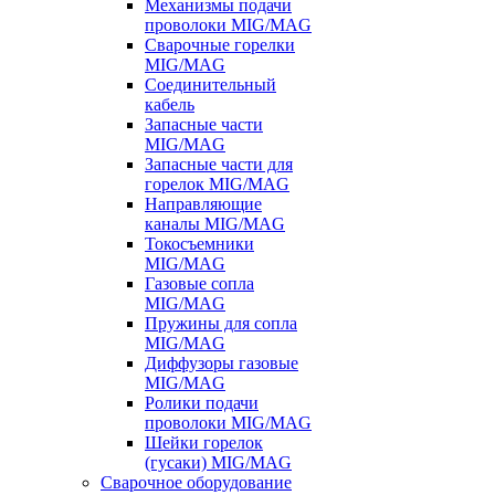
Механизмы подачи
проволоки MIG/MAG
Сварочные горелки
MIG/MAG
Соединительный
кабель
Запасные части
MIG/MAG
Запасные части для
горелок MIG/MAG
Направляющие
каналы MIG/MAG
Токосъемники
MIG/MAG
Газовые сопла
MIG/MAG
Пружины для сопла
MIG/MAG
Диффузоры газовые
MIG/MAG
Ролики подачи
проволоки MIG/MAG
Шейки горелок
(гусаки) MIG/MAG
Сварочное оборудование