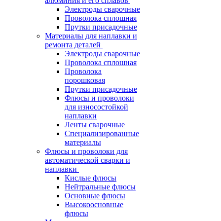
алюминия и его сплавов
Электроды сварочные
Проволока сплошная
Прутки присадочные
Материалы для наплавки и
ремонта деталей
Электроды сварочные
Проволока сплошная
Проволока
порошковая
Прутки присадочные
Флюсы и проволоки
для износостойкой
наплавки
Ленты сварочные
Специализированные
материалы
Флюсы и проволоки для
автоматической сварки и
наплавки
Кислые флюсы
Нейтральные флюсы
Основные флюсы
Высокоосновные
флюсы