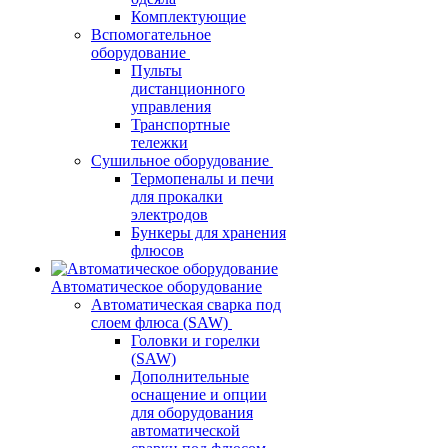
Комплектующие
Вспомогательное
оборудование
Пульты
дистанционного
управления
Транспортные
тележки
Сушильное оборудование
Термопеналы и печи
для прокалки
электродов
Бункеры для хранения
флюсов
Автоматическое оборудование
Автоматическая сварка под
слоем флюса (SAW)
Головки и горелки
(SAW)
Дополнительные
оснащение и опции
для оборудования
автоматической