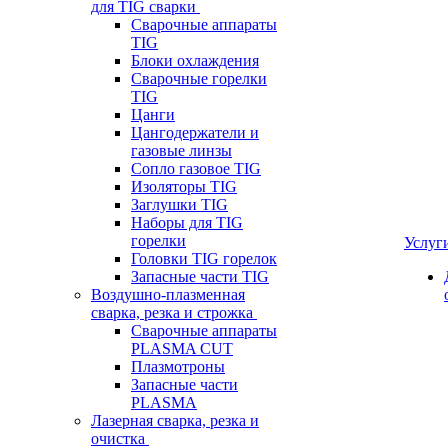
для TIG сварки
Сварочные аппараты
TIG
Блоки охлаждения
Сварочные горелки
TIG
Цанги
Цангодержатели и
газовые линзы
Сопло газовое TIG
Изоляторы TIG
Заглушки TIG
Наборы для TIG
горелки
Услуг
Головки TIG горелок
Запасные части TIG
Воздушно-плазменная
сварка, резка и строжка
Сварочные аппараты
PLASMA CUT
Плазмотроны
Запасные части
PLASMA
Лазерная сварка, резка и
очистка