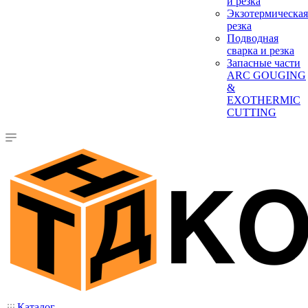
и резка
Экзотермическая
резка
Подводная
сварка и резка
Запасные части
ARC GOUGING
&
EXOTHERMIC
CUTTING
Каталог