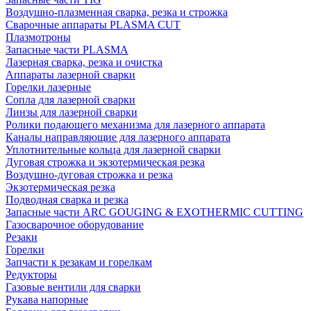
Воздушно-плазменная сварка, резка и строжка
Сварочные аппараты PLASMA CUT
Плазмотроны
Запасные части PLASMA
Лазерная сварка, резка и очистка
Аппараты лазерной сварки
Горелки лазерные
Сопла для лазерной сварки
Линзы для лазерной сварки
Ролики подающего механизма для лазерного аппарата
Каналы направляющие для лазерного аппарата
Уплотнительные кольца для лазерной сварки
Дуговая строжка и экзотермическая резка
Воздушно-дуговая строжка и резка
Экзотермическая резка
Подводная сварка и резка
Запасные части ARC GOUGING & EXOTHERMIC CUTTING
Газосварочное оборудование
Резаки
Горелки
Запчасти к резакам и горелкам
Редукторы
Газовые вентили для сварки
Рукава напорные