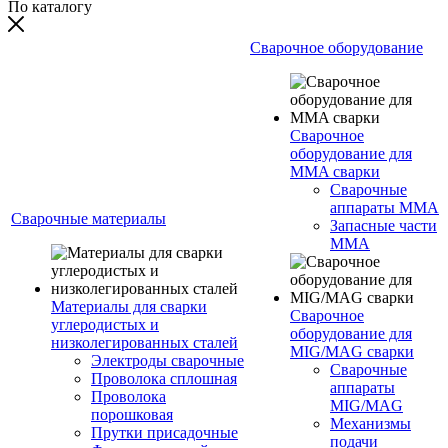
По каталогу
Сварочное оборудование
Сварочное
оборудование для
MMA сварки
Сварочные
аппараты MMA
Сварочные материалы
Запасные части
MMA
Материалы для сварки
Сварочное
углеродистых и
оборудование для
низколегированных сталей
MIG/MAG сварки
Электроды сварочные
Сварочные
Проволока сплошная
аппараты
Проволока
MIG/MAG
порошковая
Механизмы
Прутки присадочные
подачи