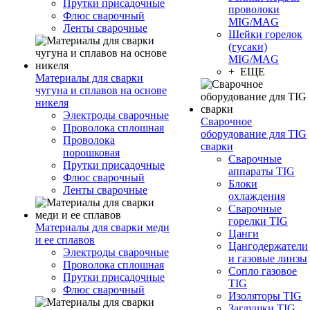
Прутки присадочные
проволоки
Флюс сварочный
MIG/MAG
Ленты сварочные
Шейки горелок
(гусаки)
MIG/MAG
+ ЕЩЕ
Материалы для сварки
чугуна и сплавов на основе
никеля
Электроды сварочные
Сварочное
Проволока сплошная
оборудование для TIG
Проволока
сварки
порошковая
Сварочные
Прутки присадочные
аппараты TIG
Флюс сварочный
Блоки
Ленты сварочные
охлаждения
Сварочные
горелки TIG
Материалы для сварки меди
Цанги
и ее сплавов
Цангодержатели
Электроды сварочные
и газовые линзы
Проволока сплошная
Сопло газовое
Прутки присадочные
TIG
Флюс сварочный
Изоляторы TIG
Заглушки TIG