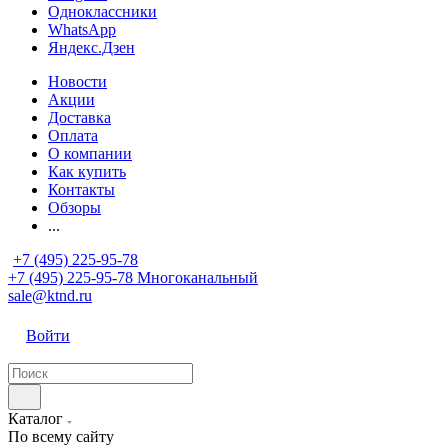
Одноклассники
WhatsApp
Яндекс.Дзен
Новости
Акции
Доставка
Оплата
О компании
Как купить
Контакты
Обзоры
...
+7 (495) 225-95-78
+7 (495) 225-95-78
Многоканальный
sale@ktnd.ru
Войти
Каталог
По всему сайту