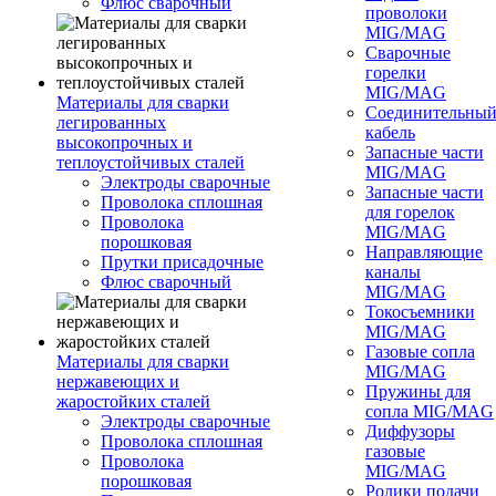
Флюс сварочный
проволоки
MIG/MAG
Сварочные
горелки
MIG/MAG
Материалы для сварки
Соединительны
легированных
кабель
высокопрочных и
Запасные части
теплоустойчивых сталей
MIG/MAG
Электроды сварочные
Запасные части
Проволока сплошная
для горелок
Проволока
MIG/MAG
порошковая
Направляющие
Прутки присадочные
каналы
Флюс сварочный
MIG/MAG
Токосъемники
MIG/MAG
Газовые сопла
Материалы для сварки
MIG/MAG
нержавеющих и
Пружины для
жаростойких сталей
сопла MIG/MAG
Электроды сварочные
Диффузоры
Проволока сплошная
газовые
Проволока
MIG/MAG
порошковая
Ролики подачи