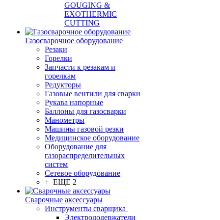
GOUGING &
EXOTHERMIC
CUTTING
Газосварочное оборудование
Резаки
Горелки
Запчасти к резакам и
горелкам
Редукторы
Газовые вентили для сварки
Рукава напорные
Баллоны для газосварки
Манометры
Машины газовой резки
Медицинское оборудование
Оборудование для
газораспределительных
систем
Сетевое оборудование
+ ЕЩЕ 2
Сварочные аксессуары
Инструменты сварщика
Электрододержатели