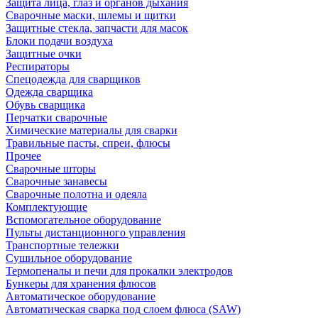
Защита лица, глаз и органов дыхания
Сварочные маски, шлемы и щитки
Защитные стекла, запчасти для масок
Блоки подачи воздуха
Защитные очки
Респираторы
Спецодежда для сварщиков
Одежда сварщика
Обувь сварщика
Перчатки сварочные
Химические материалы для сварки
Травильные пасты, спреи, флюсы
Прочее
Сварочные шторы
Сварочные занавесы
Сварочные полотна и одеяла
Комплектующие
Вспомогательное оборудование
Пульты дистанционного управления
Транспортные тележки
Сушильное оборудование
Термопеналы и печи для прокалки электродов
Бункеры для хранения флюсов
Автоматическое оборудование
Автоматическая сварка под слоем флюса (SAW)