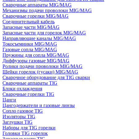
Сварочные аппараты MIG/MAG
Механизмы подачи проволоки MIG/MAG
Сварочные горелки MIG/MAG
Соединительный кабель
Запасные части MIG/MAG
Запасные части для горелок MIG/MAG
Направляющие каналы MIG/MAG
Токосъемники MIG/MAG
Газовые сопла MIG/MAG
Пружины для сопла MIG/MAG
Диффузоры газовые MIG/MAG
Ролики подачи проволоки MIG/MAG
Шейки горелок (гусаки) MIG/MAG
Сварочное оборудование для TIG сварки
Сварочные аппараты TIG
Блоки охлаждения
Сварочные горелки TIG
Цанги
Цангодержатели и газовые линзы
Сопло газовое TIG
Изоляторы TIG
Заглушки TIG
Наборы для TIG горелки
Головки TIG горелок
Запасные части TIG