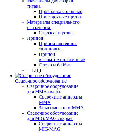
Материалы для сварки
титана
Проволока сплошная
Присадочные прутки
Материалы специального
назначения
Строжка и резка
Припои
Припои оловянно-
свинцовые
Припои
высокотехнологичные
Олово и баббит
+ ЕЩЕ 1
Сварочное оборудование
Сварочное оборудование
для MMA сварки
Сварочные аппараты
MMA
Запасные части MMA
Сварочное оборудование
для MIG/MAG сварки
Сварочные аппараты
MIG/MAG