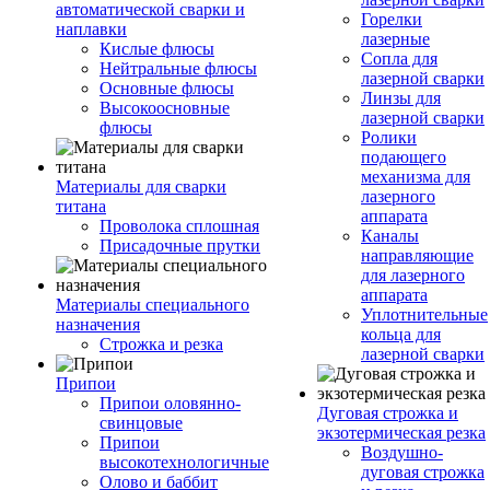
автоматической сварки и
Горелки
наплавки
лазерные
Кислые флюсы
Сопла для
Нейтральные флюсы
лазерной сварки
Основные флюсы
Линзы для
Высокоосновные
лазерной сварки
флюсы
Ролики
подающего
механизма для
Материалы для сварки
лазерного
титана
аппарата
Проволока сплошная
Каналы
Присадочные прутки
направляющие
для лазерного
аппарата
Материалы специального
Уплотнительные
назначения
кольца для
Строжка и резка
лазерной сварки
Припои
Припои оловянно-
Дуговая строжка и
свинцовые
экзотермическая резка
Припои
Воздушно-
высокотехнологичные
дуговая строжка
Олово и баббит