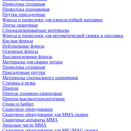
Проволока сплошная
Проволока порошковая
Прутки присадочные
Флюсы и проволоки для износостойкой наплавки
Ленты сварочные
Специализированные материалы
Флюсы и проволоки для автоматической сварки и наплавки
Кислые флюсы
Нейтральные флюсы
Основные флюсы
Высокоосновные флюсы
Материалы для сварки титана
Проволока сплошная
Присадочные прутки
Материалы специального назначения
Строжка и резка
Припои
Припои оловянно-свинцовые
Припои высокотехнологичные
Олово и баббит
Сварочное оборудование
Сварочное оборудование для MMA сварки
Сварочные аппараты MMA
Запасные части MMA
Сварочное оборудование для MIG/MAG сварки