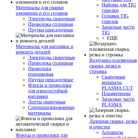
Наборы для TIG
Материалы для сварки
горелки
алюминия и его сплавов
Головки TIG
Электроды сварочные
горелок
Проволока сплошная
Запасные части
Прутки присадочные
TIG
+ ЕЩЕ
Материалы для наплавки и
ремонта деталей
Электроды сварочные
Воздушно-плазменная
Проволока сплошная
сварка, резка и
Проволока
строжка
порошковая
Сварочные
Прутки присадочные
аппараты
Флюсы и проволоки
PLASMA CUT
для износостойкой
Плазмотроны
наплавки
Запасные части
Ленты сварочные
PLASMA
Специализированные
материалы
Лазерная сварка, резка
и очистка
Аппараты
Флюсы и проволоки для
лазерной сварки