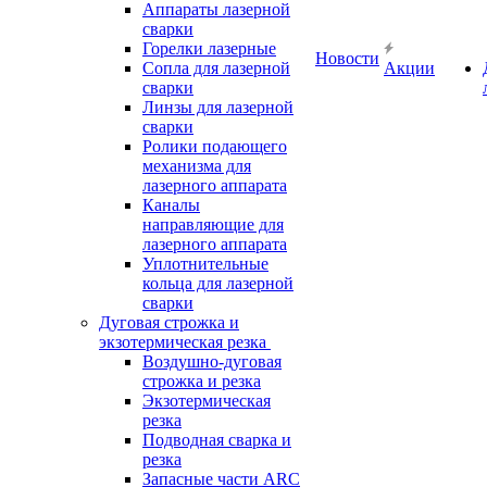
Аппараты лазерной
сварки
Горелки лазерные
Новости
Сопла для лазерной
Акции
сварки
Линзы для лазерной
сварки
Ролики подающего
механизма для
лазерного аппарата
Каналы
направляющие для
лазерного аппарата
Уплотнительные
кольца для лазерной
сварки
Дуговая строжка и
экзотермическая резка
Воздушно-дуговая
строжка и резка
Экзотермическая
резка
Подводная сварка и
резка
Запасные части ARC