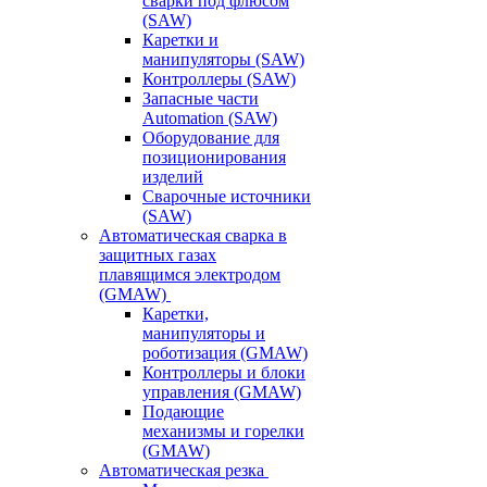
сварки под флюсом
(SAW)
Каретки и
манипуляторы (SAW)
Контроллеры (SAW)
Запасные части
Automation (SAW)
Оборудование для
позиционирования
изделий
Сварочные источники
(SAW)
Автоматическая сварка в
защитных газах
плавящимся электродом
(GMAW)
Каретки,
манипуляторы и
роботизация (GMAW)
Контроллеры и блоки
управления (GMAW)
Подающие
механизмы и горелки
(GMAW)
Автоматическая резка