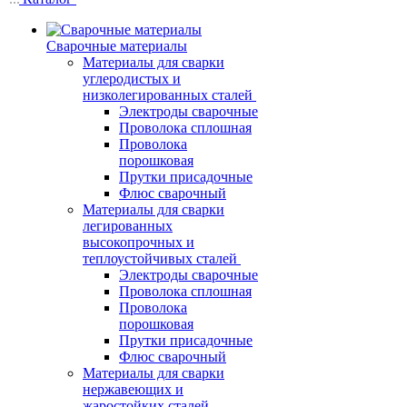
Сварочные материалы
Материалы для сварки
углеродистых и
низколегированных сталей
Электроды сварочные
Проволока сплошная
Проволока
порошковая
Прутки присадочные
Флюс сварочный
Материалы для сварки
легированных
высокопрочных и
теплоустойчивых сталей
Электроды сварочные
Проволока сплошная
Проволока
порошковая
Прутки присадочные
Флюс сварочный
Материалы для сварки
нержавеющих и
жаростойких сталей