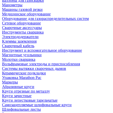
Баллоны для газосварки
Манометры
Машины газовой резки
Медицинское оборудование
Оборудование для газораспределительных систем
Сетевое оборудование
Сварочные аксессуары
Инструменты сварщика
Электрододержатели
Клеммы заземления
Сварочный кабель
Инструмент и вспомогательное оборудование
Магнитные угольники
Молотки сварщика
Вольфрамовые электроды и приспособления
Системы вытяжки сварочных дымов
Керамические подкладки
Упаковка Marathon Pac
Маркеры
Абразивные круги
Круги отрезные по металлу
Круги зачистные
Круги лепестковые тарельчатые
Самозацепляемые шлифовальные круги
Шлифовальные листы