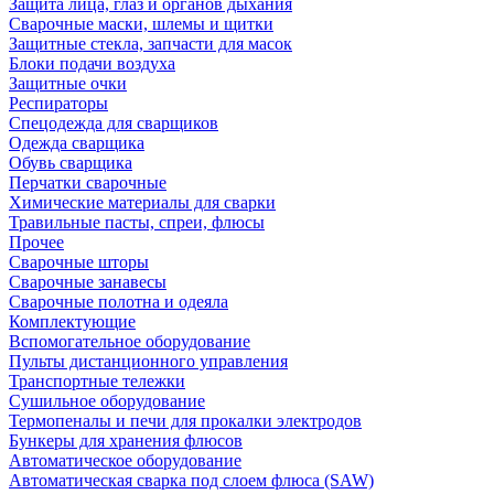
Защита лица, глаз и органов дыхания
Сварочные маски, шлемы и щитки
Защитные стекла, запчасти для масок
Блоки подачи воздуха
Защитные очки
Респираторы
Спецодежда для сварщиков
Одежда сварщика
Обувь сварщика
Перчатки сварочные
Химические материалы для сварки
Травильные пасты, спреи, флюсы
Прочее
Сварочные шторы
Сварочные занавесы
Сварочные полотна и одеяла
Комплектующие
Вспомогательное оборудование
Пульты дистанционного управления
Транспортные тележки
Сушильное оборудование
Термопеналы и печи для прокалки электродов
Бункеры для хранения флюсов
Автоматическое оборудование
Автоматическая сварка под слоем флюса (SAW)