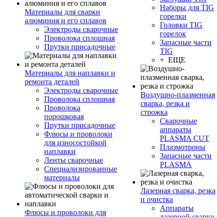
Наборы для TIG
Материалы для сварки
горелки
алюминия и его сплавов
Головки TIG
Электроды сварочные
горелок
Проволока сплошная
Запасные части
Прутки присадочные
TIG
+ ЕЩЕ
Материалы для наплавки и
ремонта деталей
Электроды сварочные
Воздушно-плазменная
Проволока сплошная
сварка, резка и
Проволока
строжка
порошковая
Сварочные
Прутки присадочные
аппараты
Флюсы и проволоки
PLASMA CUT
для износостойкой
Плазмотроны
наплавки
Запасные части
Ленты сварочные
PLASMA
Специализированные
материалы
Лазерная сварка, резка
и очистка
Аппараты
Флюсы и проволоки для
лазерной сварки