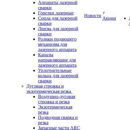
Аппараты лазерной
сварки
Горелки лазерные
Новости
Сопла для лазерной
Акции
сварки
Линзы для лазерной
сварки
Ролики подающего
механизма для
лазерного аппарата
Каналы
направляющие для
лазерного аппарата
Уплотнительные
кольца для лазерной
сварки
Дуговая строжка и
экзотермическая резка
Воздушно-дуговая
строжка и резка
Экзотермическая
резка
Подводная сварка и
резка
Запасные части ARC