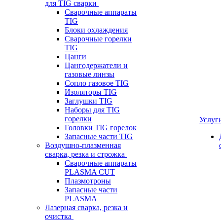
для TIG сварки
Сварочные аппараты
TIG
Блоки охлаждения
Сварочные горелки
TIG
Цанги
Цангодержатели и
газовые линзы
Сопло газовое TIG
Изоляторы TIG
Заглушки TIG
Наборы для TIG
горелки
Услуг
Головки TIG горелок
Запасные части TIG
Воздушно-плазменная
сварка, резка и строжка
Сварочные аппараты
PLASMA CUT
Плазмотроны
Запасные части
PLASMA
Лазерная сварка, резка и
очистка