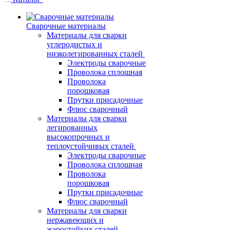
Сварочные материалы
Материалы для сварки
углеродистых и
низколегированных сталей
Электроды сварочные
Проволока сплошная
Проволока
порошковая
Прутки присадочные
Флюс сварочный
Материалы для сварки
легированных
высокопрочных и
теплоустойчивых сталей
Электроды сварочные
Проволока сплошная
Проволока
порошковая
Прутки присадочные
Флюс сварочный
Материалы для сварки
нержавеющих и
жаростойких сталей