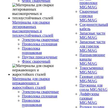
Флюс сварочный
проволоки
MIG/MAG
Сварочные
горелки
MIG/MAG
Материалы для сварки
Соединительны
легированных
кабель
высокопрочных и
Запасные части
теплоустойчивых сталей
MIG/MAG
Электроды сварочные
Запасные части
Проволока сплошная
для горелок
Проволока
MIG/MAG
порошковая
Направляющие
Прутки присадочные
каналы
Флюс сварочный
MIG/MAG
Токосъемники
MIG/MAG
Газовые сопла
Материалы для сварки
MIG/MAG
нержавеющих и
Пружины для
жаростойких сталей
сопла MIG/MAG
Электроды сварочные
Диффузоры
Проволока сплошная
газовые
Проволока
MIG/MAG
порошковая
Ролики подачи