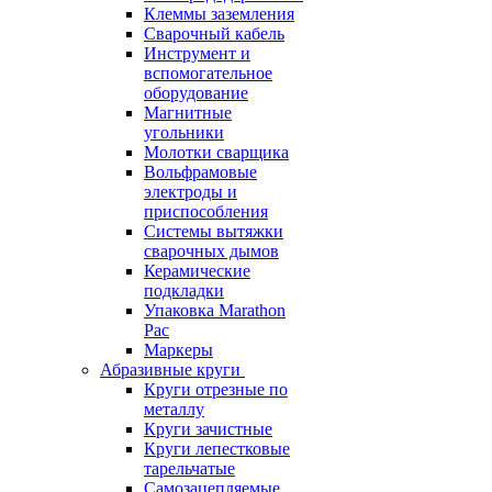
Клеммы заземления
Сварочный кабель
Инструмент и
вспомогательное
оборудование
Магнитные
угольники
Молотки сварщика
Вольфрамовые
электроды и
приспособления
Системы вытяжки
сварочных дымов
Керамические
подкладки
Упаковка Marathon
Pac
Маркеры
Абразивные круги
Круги отрезные по
металлу
Круги зачистные
Круги лепестковые
тарельчатые
Самозацепляемые