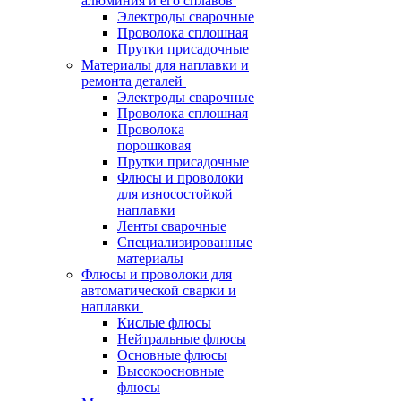
алюминия и его сплавов
Электроды сварочные
Проволока сплошная
Прутки присадочные
Материалы для наплавки и
ремонта деталей
Электроды сварочные
Проволока сплошная
Проволока
порошковая
Прутки присадочные
Флюсы и проволоки
для износостойкой
наплавки
Ленты сварочные
Специализированные
материалы
Флюсы и проволоки для
автоматической сварки и
наплавки
Кислые флюсы
Нейтральные флюсы
Основные флюсы
Высокоосновные
флюсы