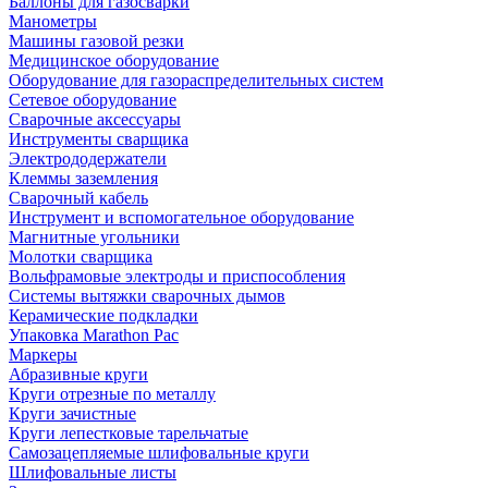
Баллоны для газосварки
Манометры
Машины газовой резки
Медицинское оборудование
Оборудование для газораспределительных систем
Сетевое оборудование
Сварочные аксессуары
Инструменты сварщика
Электрододержатели
Клеммы заземления
Сварочный кабель
Инструмент и вспомогательное оборудование
Магнитные угольники
Молотки сварщика
Вольфрамовые электроды и приспособления
Системы вытяжки сварочных дымов
Керамические подкладки
Упаковка Marathon Pac
Маркеры
Абразивные круги
Круги отрезные по металлу
Круги зачистные
Круги лепестковые тарельчатые
Самозацепляемые шлифовальные круги
Шлифовальные листы