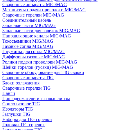
Сварочные аппараты MIG/MAG
Механизмы подачи проволоки MIG/MAG
Сварочные горелки MIG/MAG
Соединительный кабель
Запасные части MIG/MAG
Запасные части для горелок MIG/MAG
Направляющие каналы MIG/MAG
Токосъемники MIG/MAG
Газовые сопла MIG/MAG
Пружины для сопла MIG/MAG
Диффузоры газовые MIG/MAG
Ролики подачи проволоки MIG/MAG
Шейки горелок (гусаки) MIG/MAG
Сварочное оборудование для TIG сварки
Сварочные аппараты TIG
Блоки охлаждения
Сварочные горелки TIG
Цанги
Цангодержатели и газовые линзы
Сопло газовое TIG
Изоляторы TIG
Заглушки TIG
Наборы для TIG горелки
Головки TIG горелок
Запасные части TIG