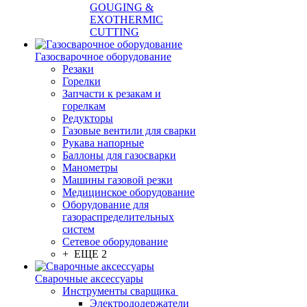
GOUGING &
EXOTHERMIC
CUTTING
Газосварочное оборудование
Резаки
Горелки
Запчасти к резакам и
горелкам
Редукторы
Газовые вентили для сварки
Рукава напорные
Баллоны для газосварки
Манометры
Машины газовой резки
Медицинское оборудование
Оборудование для
газораспределительных
систем
Сетевое оборудование
+ ЕЩЕ 2
Сварочные аксессуары
Инструменты сварщика
Электрододержатели