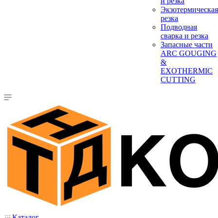
и резка
Экзотермическая
резка
Подводная
сварка и резка
Запасные части
ARC GOUGING
&
EXOTHERMIC
CUTTING
Каталог