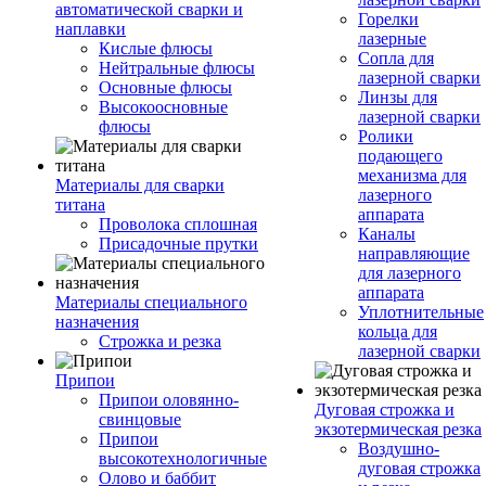
автоматической сварки и
Горелки
наплавки
лазерные
Кислые флюсы
Сопла для
Нейтральные флюсы
лазерной сварки
Основные флюсы
Линзы для
Высокоосновные
лазерной сварки
флюсы
Ролики
подающего
механизма для
Материалы для сварки
лазерного
титана
аппарата
Проволока сплошная
Каналы
Присадочные прутки
направляющие
для лазерного
аппарата
Материалы специального
Уплотнительные
назначения
кольца для
Строжка и резка
лазерной сварки
Припои
Припои оловянно-
Дуговая строжка и
свинцовые
экзотермическая резка
Припои
Воздушно-
высокотехнологичные
дуговая строжка
Олово и баббит