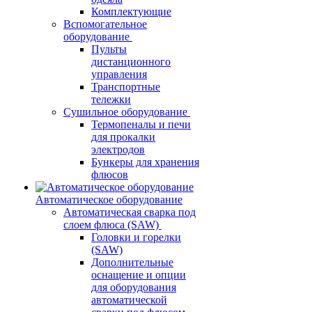
Комплектующие
Вспомогательное
оборудование
Пульты
дистанционного
управления
Транспортные
тележки
Сушильное оборудование
Термопеналы и печи
для прокалки
электродов
Бункеры для хранения
флюсов
Автоматическое оборудование
Автоматическая сварка под
слоем флюса (SAW)
Головки и горелки
(SAW)
Дополнительные
оснащение и опции
для оборудования
автоматической