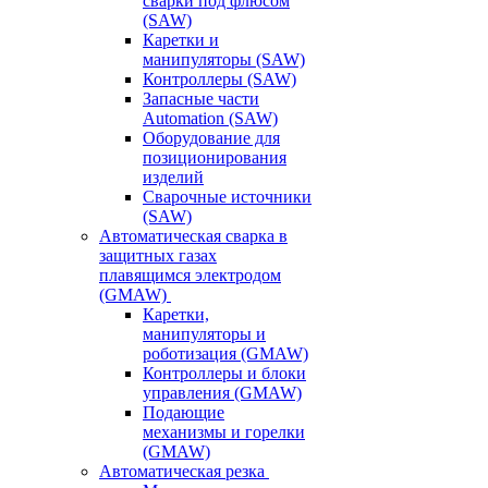
сварки под флюсом
(SAW)
Каретки и
манипуляторы (SAW)
Контроллеры (SAW)
Запасные части
Automation (SAW)
Оборудование для
позиционирования
изделий
Сварочные источники
(SAW)
Автоматическая сварка в
защитных газах
плавящимся электродом
(GMAW)
Каретки,
манипуляторы и
роботизация (GMAW)
Контроллеры и блоки
управления (GMAW)
Подающие
механизмы и горелки
(GMAW)
Автоматическая резка