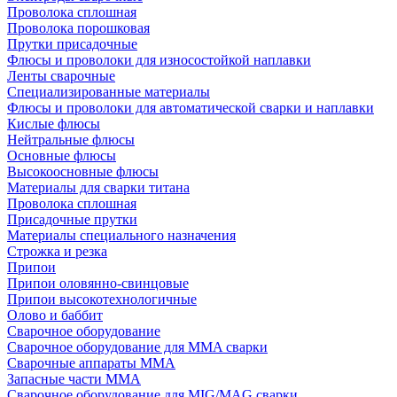
Проволока сплошная
Проволока порошковая
Прутки присадочные
Флюсы и проволоки для износостойкой наплавки
Ленты сварочные
Специализированные материалы
Флюсы и проволоки для автоматической сварки и наплавки
Кислые флюсы
Нейтральные флюсы
Основные флюсы
Высокоосновные флюсы
Материалы для сварки титана
Проволока сплошная
Присадочные прутки
Материалы специального назначения
Строжка и резка
Припои
Припои оловянно-свинцовые
Припои высокотехнологичные
Олово и баббит
Сварочное оборудование
Сварочное оборудование для MMA сварки
Сварочные аппараты MMA
Запасные части MMA
Сварочное оборудование для MIG/MAG сварки