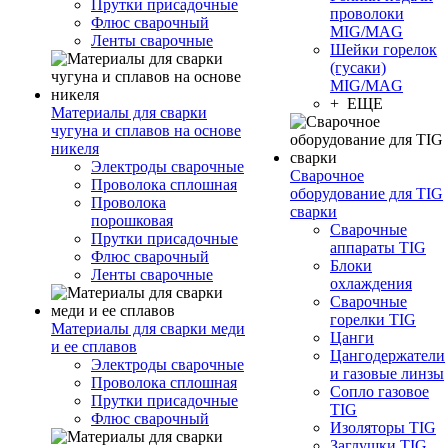
Прутки присадочные
проволоки
Флюс сварочный
MIG/MAG
Ленты сварочные
Шейки горелок
(гусаки)
MIG/MAG
+ ЕЩЕ
Материалы для сварки
чугуна и сплавов на основе
никеля
Электроды сварочные
Сварочное
Проволока сплошная
оборудование для TIG
Проволока
сварки
порошковая
Сварочные
Прутки присадочные
аппараты TIG
Флюс сварочный
Блоки
Ленты сварочные
охлаждения
Сварочные
горелки TIG
Материалы для сварки меди
Цанги
и ее сплавов
Цангодержатели
Электроды сварочные
и газовые линзы
Проволока сплошная
Сопло газовое
Прутки присадочные
TIG
Флюс сварочный
Изоляторы TIG
Заглушки TIG