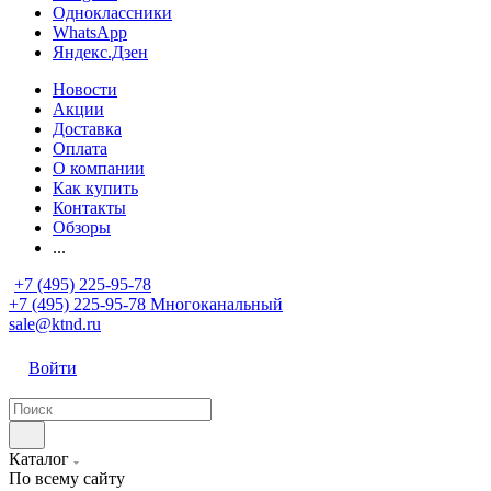
Одноклассники
WhatsApp
Яндекс.Дзен
Новости
Акции
Доставка
Оплата
О компании
Как купить
Контакты
Обзоры
...
+7 (495) 225-95-78
+7 (495) 225-95-78
Многоканальный
sale@ktnd.ru
Войти
Каталог
По всему сайту