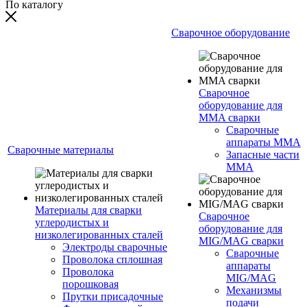
По каталогу
Сварочное оборудование
Сварочное
оборудование для
MMA сварки
Сварочные
аппараты MMA
Сварочные материалы
Запасные части
MMA
Материалы для сварки
Сварочное
углеродистых и
оборудование для
низколегированных сталей
MIG/MAG сварки
Электроды сварочные
Сварочные
Проволока сплошная
аппараты
Проволока
MIG/MAG
порошковая
Механизмы
Прутки присадочные
подачи