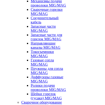
Механизмы подачи
проволоки MIG/MAG
Сварочные горелки
MIG/MAG
Соединительный
кабель
Запасные части
MIG/MAG
Запасные части для
горелок MIG/MAG
Направляющие
каналы MIG/MAG
Токосъемники
MIG/MAG
Газовые сопла
MIG/MAG
Пружины для сопла
MIG/MAG
Диффузоры газовые
MIG/MAG
Ролики подачи
проволоки MIG/MAG
Шейки горелок
(гусаки) MIG/MAG
Сварочное оборудование