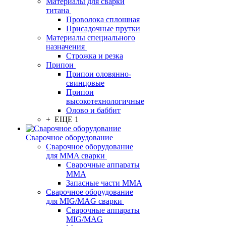
Материалы для сварки
титана
Проволока сплошная
Присадочные прутки
Материалы специального
назначения
Строжка и резка
Припои
Припои оловянно-
свинцовые
Припои
высокотехнологичные
Олово и баббит
+ ЕЩЕ 1
Сварочное оборудование
Сварочное оборудование
для MMA сварки
Сварочные аппараты
MMA
Запасные части MMA
Сварочное оборудование
для MIG/MAG сварки
Сварочные аппараты
MIG/MAG