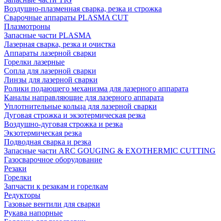
Воздушно-плазменная сварка, резка и строжка
Сварочные аппараты PLASMA CUT
Плазмотроны
Запасные части PLASMA
Лазерная сварка, резка и очистка
Аппараты лазерной сварки
Горелки лазерные
Сопла для лазерной сварки
Линзы для лазерной сварки
Ролики подающего механизма для лазерного аппарата
Каналы направляющие для лазерного аппарата
Уплотнительные кольца для лазерной сварки
Дуговая строжка и экзотермическая резка
Воздушно-дуговая строжка и резка
Экзотермическая резка
Подводная сварка и резка
Запасные части ARC GOUGING & EXOTHERMIC CUTTING
Газосварочное оборудование
Резаки
Горелки
Запчасти к резакам и горелкам
Редукторы
Газовые вентили для сварки
Рукава напорные