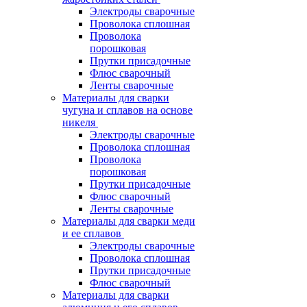
Электроды сварочные
Проволока сплошная
Проволока
порошковая
Прутки присадочные
Флюс сварочный
Ленты сварочные
Материалы для сварки
чугуна и сплавов на основе
никеля
Электроды сварочные
Проволока сплошная
Проволока
порошковая
Прутки присадочные
Флюс сварочный
Ленты сварочные
Материалы для сварки меди
и ее сплавов
Электроды сварочные
Проволока сплошная
Прутки присадочные
Флюс сварочный
Материалы для сварки