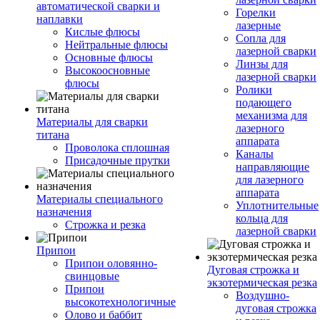
автоматической сварки и
Горелки
наплавки
лазерные
Кислые флюсы
Сопла для
Нейтральные флюсы
лазерной сварки
Основные флюсы
Линзы для
Высокоосновные
лазерной сварки
флюсы
Ролики
подающего
механизма для
Материалы для сварки
лазерного
титана
аппарата
Проволока сплошная
Каналы
Присадочные прутки
направляющие
для лазерного
аппарата
Материалы специального
Уплотнительные
назначения
кольца для
Строжка и резка
лазерной сварки
Припои
Припои оловянно-
Дуговая строжка и
свинцовые
экзотермическая резка
Припои
Воздушно-
высокотехнологичные
дуговая строжка
Олово и баббит