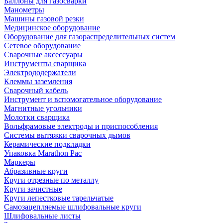
Баллоны для газосварки
Манометры
Машины газовой резки
Медицинское оборудование
Оборудование для газораспределительных систем
Сетевое оборудование
Сварочные аксессуары
Инструменты сварщика
Электрододержатели
Клеммы заземления
Сварочный кабель
Инструмент и вспомогательное оборудование
Магнитные угольники
Молотки сварщика
Вольфрамовые электроды и приспособления
Системы вытяжки сварочных дымов
Керамические подкладки
Упаковка Marathon Pac
Маркеры
Абразивные круги
Круги отрезные по металлу
Круги зачистные
Круги лепестковые тарельчатые
Самозацепляемые шлифовальные круги
Шлифовальные листы