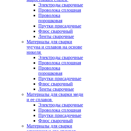
Электроды сварочные
Проволока сплошная
Проволока
порошковая
Прутки присадочные
Флюс сварочный
Ленты сварочные
Материалы для сварки
чугуна и сплавов на основе
никеля
Электроды сварочные
Проволока сплошная
Проволока
порошковая
Прутки присадочные
Флюс сварочный
Ленты сварочные
Материалы для сварки меди
и ее сплавов
Электроды сварочные
Проволока сплошная
Прутки присадочные
Флюс сварочный
Материалы для сварки