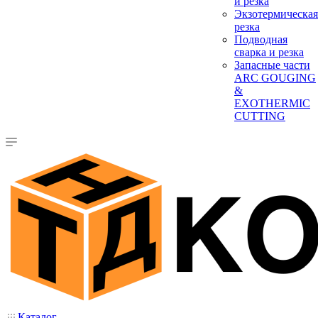
и резка
Экзотермическая
резка
Подводная
сварка и резка
Запасные части
ARC GOUGING
&
EXOTHERMIC
CUTTING
Каталог