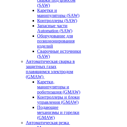
сварки под флюсом
(SAW)
Каретки и
манипуляторы (SAW)
Контроллеры (SAW)
Запасные части
Automation (SAW)
Оборудование для
позиционирования
изделий
Сварочные источники
(SAW)
Автоматическая сварка в
защитных газах
плавящимся электродом
(GMAW)
Каретки,
манипуляторы и
роботизация (GMAW)
Контроллеры и блоки
управления (GMAW)
Подающие
механизмы и горелки
(GMAW)
Автоматическая резка