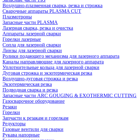
Воздушно-плазменная сварка, резка и строжка
Сварочные аппараты PLASMA CUT
Плазмотроны
Запасные части PLASMA
Лазерная сварка, резка и очистка
Аппараты лазерной сварки
Горелки лазерные
Сопла для лазерной сварки
Линзы для лазерной сварки
Ролики подающего механизма для лазерного аппарата
Каналы направляющие для лазерного аппарата
Уплотнительные кольца для лазерной сварки
Дуговая строжка и экзотермическая резка
Воздушно-дуговая строжка и резка
Экзотермическая резка
Подводная сварка и резка
Запасные части ARC GOUGING & EXOTHERMIC CUTTING
Газосварочное оборудование
Резаки
Горелки
Запчасти к резакам и горелкам
Редукторы
Газовые вентили для сварки
Рукава напорные