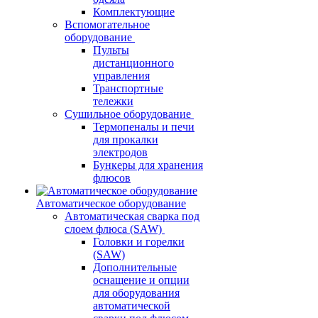
Комплектующие
Вспомогательное
оборудование
Пульты
дистанционного
управления
Транспортные
тележки
Сушильное оборудование
Термопеналы и печи
для прокалки
электродов
Бункеры для хранения
флюсов
Автоматическое оборудование
Автоматическая сварка под
слоем флюса (SAW)
Головки и горелки
(SAW)
Дополнительные
оснащение и опции
для оборудования
автоматической