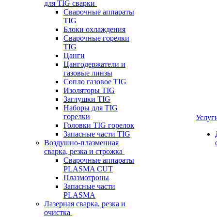
для TIG сварки
Сварочные аппараты
TIG
Блоки охлаждения
Сварочные горелки
TIG
Цанги
Цангодержатели и
газовые линзы
Сопло газовое TIG
Изоляторы TIG
Заглушки TIG
Наборы для TIG
горелки
Услуг
Головки TIG горелок
Запасные части TIG
Воздушно-плазменная
сварка, резка и строжка
Сварочные аппараты
PLASMA CUT
Плазмотроны
Запасные части
PLASMA
Лазерная сварка, резка и
очистка