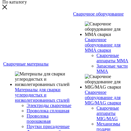
По каталогу
Сварочное оборудование
Сварочное
оборудование для
MMA сварки
Сварочные
аппараты MMA
Сварочные материалы
Запасные части
MMA
Материалы для сварки
Сварочное
углеродистых и
оборудование для
низколегированных сталей
MIG/MAG сварки
Электроды сварочные
Сварочные
Проволока сплошная
аппараты
Проволока
MIG/MAG
порошковая
Механизмы
Прутки присадочные
подачи