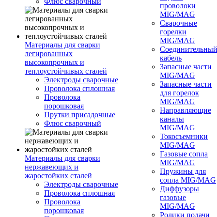
Флюс сварочный
проволоки
MIG/MAG
Сварочные
горелки
MIG/MAG
Материалы для сварки
Соединительны
легированных
кабель
высокопрочных и
Запасные части
теплоустойчивых сталей
MIG/MAG
Электроды сварочные
Запасные части
Проволока сплошная
для горелок
Проволока
MIG/MAG
порошковая
Направляющие
Прутки присадочные
каналы
Флюс сварочный
MIG/MAG
Токосъемники
MIG/MAG
Газовые сопла
Материалы для сварки
MIG/MAG
нержавеющих и
Пружины для
жаростойких сталей
сопла MIG/MAG
Электроды сварочные
Диффузоры
Проволока сплошная
газовые
Проволока
MIG/MAG
порошковая
Ролики подачи