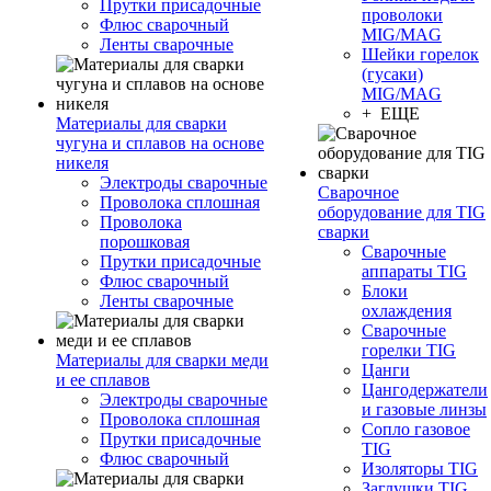
Прутки присадочные
проволоки
Флюс сварочный
MIG/MAG
Ленты сварочные
Шейки горелок
(гусаки)
MIG/MAG
+ ЕЩЕ
Материалы для сварки
чугуна и сплавов на основе
никеля
Электроды сварочные
Сварочное
Проволока сплошная
оборудование для TIG
Проволока
сварки
порошковая
Сварочные
Прутки присадочные
аппараты TIG
Флюс сварочный
Блоки
Ленты сварочные
охлаждения
Сварочные
горелки TIG
Материалы для сварки меди
Цанги
и ее сплавов
Цангодержатели
Электроды сварочные
и газовые линзы
Проволока сплошная
Сопло газовое
Прутки присадочные
TIG
Флюс сварочный
Изоляторы TIG
Заглушки TIG