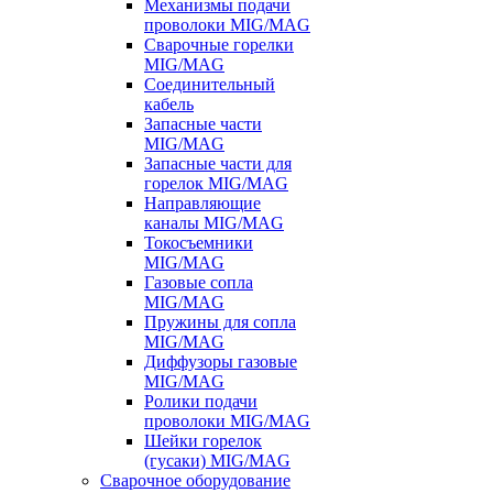
Механизмы подачи
проволоки MIG/MAG
Сварочные горелки
MIG/MAG
Соединительный
кабель
Запасные части
MIG/MAG
Запасные части для
горелок MIG/MAG
Направляющие
каналы MIG/MAG
Токосъемники
MIG/MAG
Газовые сопла
MIG/MAG
Пружины для сопла
MIG/MAG
Диффузоры газовые
MIG/MAG
Ролики подачи
проволоки MIG/MAG
Шейки горелок
(гусаки) MIG/MAG
Сварочное оборудование