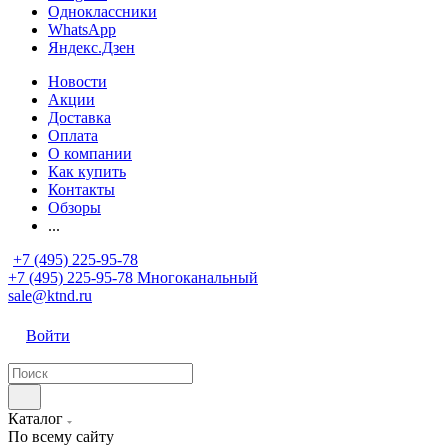
Одноклассники
WhatsApp
Яндекс.Дзен
Новости
Акции
Доставка
Оплата
О компании
Как купить
Контакты
Обзоры
...
+7 (495) 225-95-78
+7 (495) 225-95-78
Многоканальный
sale@ktnd.ru
Войти
Каталог
По всему сайту