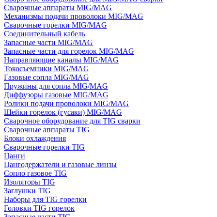
Сварочные аппараты MIG/MAG
Механизмы подачи проволоки MIG/MAG
Сварочные горелки MIG/MAG
Соединительный кабель
Запасные части MIG/MAG
Запасные части для горелок MIG/MAG
Направляющие каналы MIG/MAG
Токосъемники MIG/MAG
Газовые сопла MIG/MAG
Пружины для сопла MIG/MAG
Диффузоры газовые MIG/MAG
Ролики подачи проволоки MIG/MAG
Шейки горелок (гусаки) MIG/MAG
Сварочное оборудование для TIG сварки
Сварочные аппараты TIG
Блоки охлаждения
Сварочные горелки TIG
Цанги
Цангодержатели и газовые линзы
Сопло газовое TIG
Изоляторы TIG
Заглушки TIG
Наборы для TIG горелки
Головки TIG горелок
Запасные части TIG