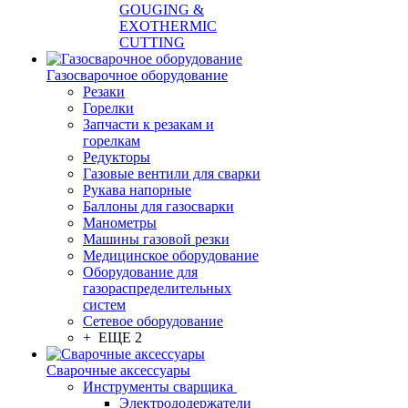
GOUGING &
EXOTHERMIC
CUTTING
Газосварочное оборудование
Резаки
Горелки
Запчасти к резакам и
горелкам
Редукторы
Газовые вентили для сварки
Рукава напорные
Баллоны для газосварки
Манометры
Машины газовой резки
Медицинское оборудование
Оборудование для
газораспределительных
систем
Сетевое оборудование
+ ЕЩЕ 2
Сварочные аксессуары
Инструменты сварщика
Электрододержатели