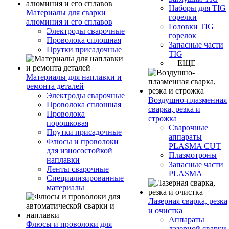
Наборы для TIG
Материалы для сварки
горелки
алюминия и его сплавов
Головки TIG
Электроды сварочные
горелок
Проволока сплошная
Запасные части
Прутки присадочные
TIG
+ ЕЩЕ
Материалы для наплавки и
ремонта деталей
Электроды сварочные
Воздушно-плазменная
Проволока сплошная
сварка, резка и
Проволока
строжка
порошковая
Сварочные
Прутки присадочные
аппараты
Флюсы и проволоки
PLASMA CUT
для износостойкой
Плазмотроны
наплавки
Запасные части
Ленты сварочные
PLASMA
Специализированные
материалы
Лазерная сварка, резка
и очистка
Аппараты
Флюсы и проволоки для
лазерной сварки