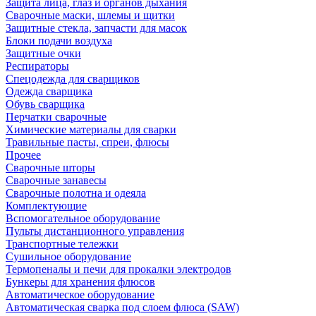
Защита лица, глаз и органов дыхания
Сварочные маски, шлемы и щитки
Защитные стекла, запчасти для масок
Блоки подачи воздуха
Защитные очки
Респираторы
Спецодежда для сварщиков
Одежда сварщика
Обувь сварщика
Перчатки сварочные
Химические материалы для сварки
Травильные пасты, спреи, флюсы
Прочее
Сварочные шторы
Сварочные занавесы
Сварочные полотна и одеяла
Комплектующие
Вспомогательное оборудование
Пульты дистанционного управления
Транспортные тележки
Сушильное оборудование
Термопеналы и печи для прокалки электродов
Бункеры для хранения флюсов
Автоматическое оборудование
Автоматическая сварка под слоем флюса (SAW)