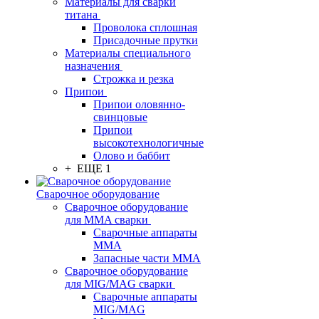
Материалы для сварки
титана
Проволока сплошная
Присадочные прутки
Материалы специального
назначения
Строжка и резка
Припои
Припои оловянно-
свинцовые
Припои
высокотехнологичные
Олово и баббит
+ ЕЩЕ 1
Сварочное оборудование
Сварочное оборудование
для MMA сварки
Сварочные аппараты
MMA
Запасные части MMA
Сварочное оборудование
для MIG/MAG сварки
Сварочные аппараты
MIG/MAG