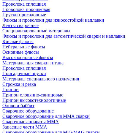
Проволока сплошная
Проволока порошковая
Прутки присадочные
Флюсы и проволоки для износостойкой наплавки
Ленты сварочные
Специализированные материалы
Флюсы и проволоки для автоматической сварки и наплавки
Кислые флюсы
Нейтральные флюсы
Основные флюсы
Высокоосновные флюсы
Материалы для сварки титана
Проволока сплошная
Присадочные прутки
Материалы специального назначения
Строжка и резка
Припои
Припои оловянно-свинцовые
Припои высокотехнологичные
Олово и баббит
Сварочное оборудование
Сварочное оборудование для MMA сварки
Сварочные аппараты MMA
Запасные части MMA
Сварочное оборудование для MIG/MAG сварки