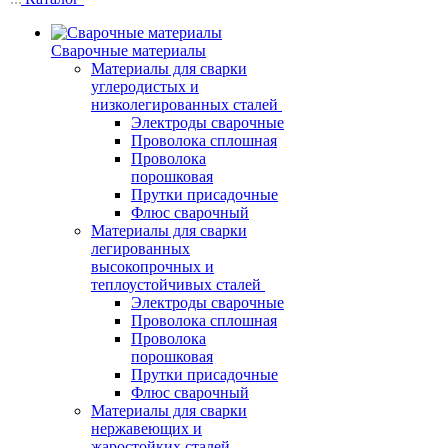
Сварочные материалы
Материалы для сварки
углеродистых и
низколегированных сталей
Электроды сварочные
Проволока сплошная
Проволока
порошковая
Прутки присадочные
Флюс сварочный
Материалы для сварки
легированных
высокопрочных и
теплоустойчивых сталей
Электроды сварочные
Проволока сплошная
Проволока
порошковая
Прутки присадочные
Флюс сварочный
Материалы для сварки
нержавеющих и
жаростойких сталей