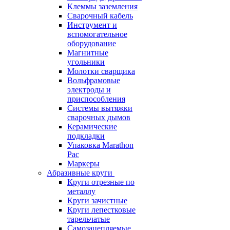
Клеммы заземления
Сварочный кабель
Инструмент и
вспомогательное
оборудование
Магнитные
угольники
Молотки сварщика
Вольфрамовые
электроды и
приспособления
Системы вытяжки
сварочных дымов
Керамические
подкладки
Упаковка Marathon
Pac
Маркеры
Абразивные круги
Круги отрезные по
металлу
Круги зачистные
Круги лепестковые
тарельчатые
Самозацепляемые