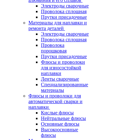
алюминия и его сплавов
Электроды сварочные
Проволока сплошная
Прутки присадочные
Материалы для наплавки и
ремонта деталей
Электроды сварочные
Проволока сплошная
Проволока
порошковая
Прутки присадочные
Флюсы и проволоки
для износостойкой
наплавки
Ленты сварочные
Специализированные
материалы
Флюсы и проволоки для
автоматической сварки и
наплавки
Кислые флюсы
Нейтральные флюсы
Основные флюсы
Высокоосновные
флюсы