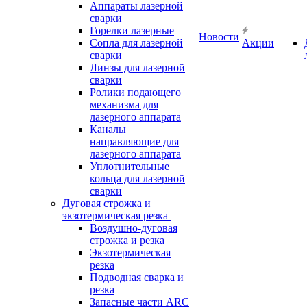
Аппараты лазерной
сварки
Горелки лазерные
Новости
Сопла для лазерной
Акции
сварки
Линзы для лазерной
сварки
Ролики подающего
механизма для
лазерного аппарата
Каналы
направляющие для
лазерного аппарата
Уплотнительные
кольца для лазерной
сварки
Дуговая строжка и
экзотермическая резка
Воздушно-дуговая
строжка и резка
Экзотермическая
резка
Подводная сварка и
резка
Запасные части ARC