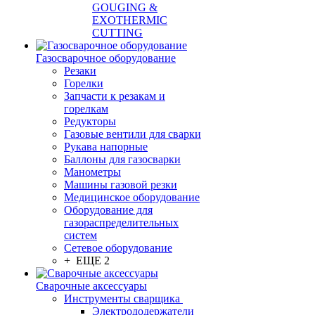
GOUGING &
EXOTHERMIC
CUTTING
Газосварочное оборудование
Резаки
Горелки
Запчасти к резакам и
горелкам
Редукторы
Газовые вентили для сварки
Рукава напорные
Баллоны для газосварки
Манометры
Машины газовой резки
Медицинское оборудование
Оборудование для
газораспределительных
систем
Сетевое оборудование
+ ЕЩЕ 2
Сварочные аксессуары
Инструменты сварщика
Электрододержатели