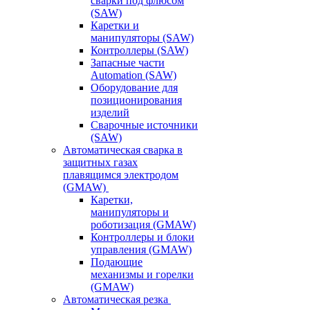
сварки под флюсом
(SAW)
Каретки и
манипуляторы (SAW)
Контроллеры (SAW)
Запасные части
Automation (SAW)
Оборудование для
позиционирования
изделий
Сварочные источники
(SAW)
Автоматическая сварка в
защитных газах
плавящимся электродом
(GMAW)
Каретки,
манипуляторы и
роботизация (GMAW)
Контроллеры и блоки
управления (GMAW)
Подающие
механизмы и горелки
(GMAW)
Автоматическая резка