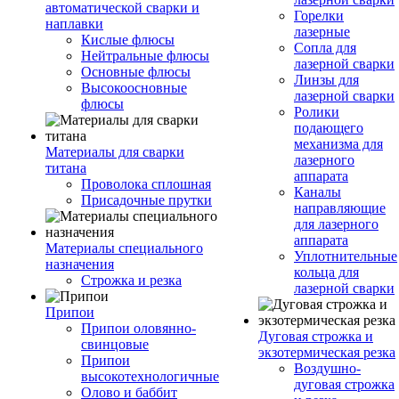
автоматической сварки и
Горелки
наплавки
лазерные
Кислые флюсы
Сопла для
Нейтральные флюсы
лазерной сварки
Основные флюсы
Линзы для
Высокоосновные
лазерной сварки
флюсы
Ролики
подающего
механизма для
Материалы для сварки
лазерного
титана
аппарата
Проволока сплошная
Каналы
Присадочные прутки
направляющие
для лазерного
аппарата
Материалы специального
Уплотнительные
назначения
кольца для
Строжка и резка
лазерной сварки
Припои
Припои оловянно-
Дуговая строжка и
свинцовые
экзотермическая резка
Припои
Воздушно-
высокотехнологичные
дуговая строжка
Олово и баббит