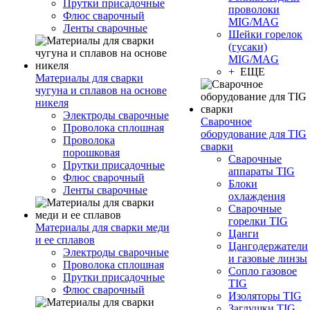
Прутки присадочные
проволоки
Флюс сварочный
MIG/MAG
Ленты сварочные
Шейки горелок
(гусаки)
MIG/MAG
+ ЕЩЕ
Материалы для сварки
чугуна и сплавов на основе
никеля
Электроды сварочные
Сварочное
Проволока сплошная
оборудование для TIG
Проволока
сварки
порошковая
Сварочные
Прутки присадочные
аппараты TIG
Флюс сварочный
Блоки
Ленты сварочные
охлаждения
Сварочные
горелки TIG
Материалы для сварки меди
Цанги
и ее сплавов
Цангодержатели
Электроды сварочные
и газовые линзы
Проволока сплошная
Сопло газовое
Прутки присадочные
TIG
Флюс сварочный
Изоляторы TIG
Заглушки TIG