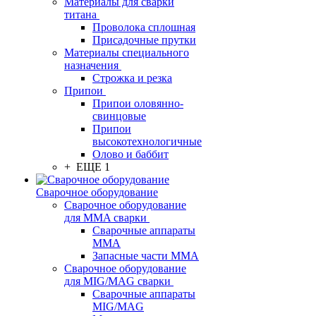
Материалы для сварки
титана
Проволока сплошная
Присадочные прутки
Материалы специального
назначения
Строжка и резка
Припои
Припои оловянно-
свинцовые
Припои
высокотехнологичные
Олово и баббит
+ ЕЩЕ 1
Сварочное оборудование
Сварочное оборудование
для MMA сварки
Сварочные аппараты
MMA
Запасные части MMA
Сварочное оборудование
для MIG/MAG сварки
Сварочные аппараты
MIG/MAG