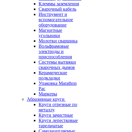
Клеммы заземления
Сварочный кабель
Инструмент и
вспомогательное
оборудование
Магнитные
угольники
Молотки сварщика
Вольфрамовые
электроды и
приспособления
Системы вытяжки
сварочных дымов
Керамические
подкладки
Упаковка Marathon
Pac
Маркеры
Абразивные круги
Круги отрезные по
металлу
Круги зачистные
Круги лепестковые
тарельчатые
Самозацепляемые