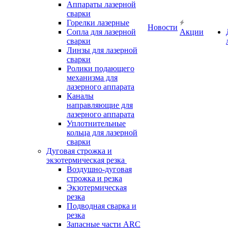
Аппараты лазерной
сварки
Горелки лазерные
Новости
Сопла для лазерной
Акции
сварки
Линзы для лазерной
сварки
Ролики подающего
механизма для
лазерного аппарата
Каналы
направляющие для
лазерного аппарата
Уплотнительные
кольца для лазерной
сварки
Дуговая строжка и
экзотермическая резка
Воздушно-дуговая
строжка и резка
Экзотермическая
резка
Подводная сварка и
резка
Запасные части ARC