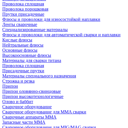
Проволока сплошная
Проволока порошковая
Прутки присадочные
Флюсы и проволоки для износостойкой наплавки
Ленты сварочные
Специализированные материалы
Флюсы и проволоки для автоматической сварки и наплавки
Кислые флюсы
Нейтральные флюсы
Основные флюсы
Высокоосновные флюсы
Материалы для сварки титана
Проволока сплошная
Присадочные прутки
Материалы специального назначения
Строжка и резка
Припои
Припои оловянно-свинцовые
Припои высокотехнологичные
Олово и баббит
Сварочное оборудование
Сварочное оборудование для MMA сварки
Сварочные аппараты MMA
Запасные части MMA
Сварочное оборудование для MIG/MAG сварки