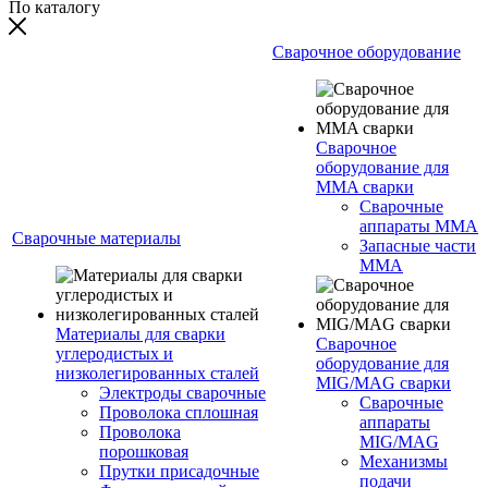
По каталогу
Сварочное оборудование
Сварочное
оборудование для
MMA сварки
Сварочные
аппараты MMA
Сварочные материалы
Запасные части
MMA
Материалы для сварки
Сварочное
углеродистых и
оборудование для
низколегированных сталей
MIG/MAG сварки
Электроды сварочные
Сварочные
Проволока сплошная
аппараты
Проволока
MIG/MAG
порошковая
Механизмы
Прутки присадочные
подачи