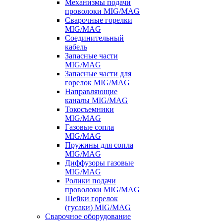
Механизмы подачи
проволоки MIG/MAG
Сварочные горелки
MIG/MAG
Соединительный
кабель
Запасные части
MIG/MAG
Запасные части для
горелок MIG/MAG
Направляющие
каналы MIG/MAG
Токосъемники
MIG/MAG
Газовые сопла
MIG/MAG
Пружины для сопла
MIG/MAG
Диффузоры газовые
MIG/MAG
Ролики подачи
проволоки MIG/MAG
Шейки горелок
(гусаки) MIG/MAG
Сварочное оборудование