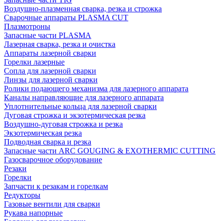
Воздушно-плазменная сварка, резка и строжка
Сварочные аппараты PLASMA CUT
Плазмотроны
Запасные части PLASMA
Лазерная сварка, резка и очистка
Аппараты лазерной сварки
Горелки лазерные
Сопла для лазерной сварки
Линзы для лазерной сварки
Ролики подающего механизма для лазерного аппарата
Каналы направляющие для лазерного аппарата
Уплотнительные кольца для лазерной сварки
Дуговая строжка и экзотермическая резка
Воздушно-дуговая строжка и резка
Экзотермическая резка
Подводная сварка и резка
Запасные части ARC GOUGING & EXOTHERMIC CUTTING
Газосварочное оборудование
Резаки
Горелки
Запчасти к резакам и горелкам
Редукторы
Газовые вентили для сварки
Рукава напорные