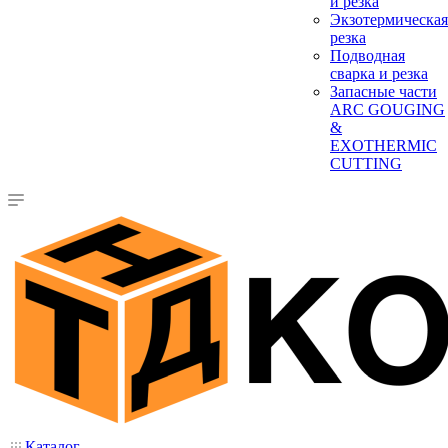
и резка
Экзотермическая
резка
Подводная
сварка и резка
Запасные части
ARC GOUGING
&
EXOTHERMIC
CUTTING
Каталог