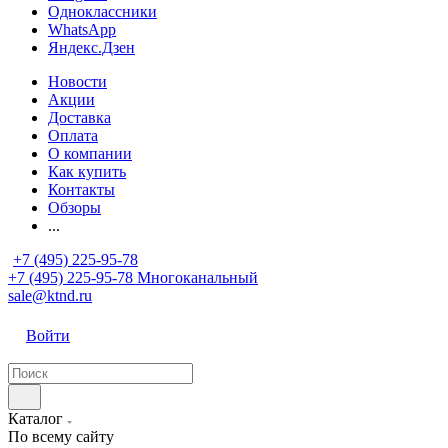
Одноклассники
WhatsApp
Яндекс.Дзен
Новости
Акции
Доставка
Оплата
О компании
Как купить
Контакты
Обзоры
...
+7 (495) 225-95-78
+7 (495) 225-95-78
Многоканальный
sale@ktnd.ru
Войти
Каталог
По всему сайту