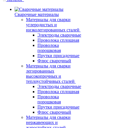
Сварочные материалы
Материалы для сварки
углеродистых и
низколегированных сталей
Электроды сварочные
Проволока сплошная
Проволока
порошковая
Прутки присадочные
Флюс сварочный
Материалы для сварки
легированных
высокопрочных и
теплоустойчивых сталей
Электроды сварочные
Проволока сплошная
Проволока
порошковая
Прутки присадочные
Флюс сварочный
Материалы для сварки
нержавеющих и
жаростойких сталей