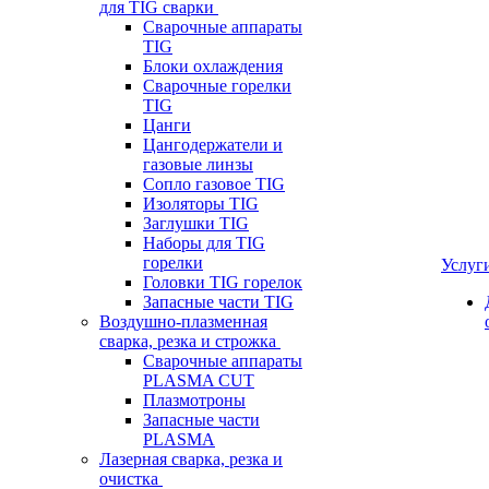
для TIG сварки
Сварочные аппараты
TIG
Блоки охлаждения
Сварочные горелки
TIG
Цанги
Цангодержатели и
газовые линзы
Сопло газовое TIG
Изоляторы TIG
Заглушки TIG
Наборы для TIG
горелки
Услуг
Головки TIG горелок
Запасные части TIG
Воздушно-плазменная
сварка, резка и строжка
Сварочные аппараты
PLASMA CUT
Плазмотроны
Запасные части
PLASMA
Лазерная сварка, резка и
очистка