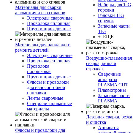
Наборы для TIG
Материалы для сварки
горелки
алюминия и его сплавов
Головки TIG
Электроды сварочные
горелок
Проволока сплошная
Запасные части
Прутки присадочные
TIG
+ ЕЩЕ
Материалы для наплавки и
ремонта деталей
Электроды сварочные
Воздушно-плазменная
Проволока сплошная
сварка, резка и
Проволока
строжка
порошковая
Сварочные
Прутки присадочные
аппараты
Флюсы и проволоки
PLASMA CUT
для износостойкой
Плазмотроны
наплавки
Запасные части
Ленты сварочные
PLASMA
Специализированные
материалы
Лазерная сварка, резка
и очистка
Аппараты
Флюсы и проволоки для
лазерной сварки