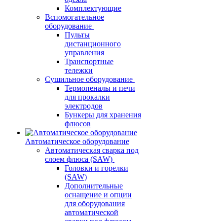
Комплектующие
Вспомогательное
оборудование
Пульты
дистанционного
управления
Транспортные
тележки
Сушильное оборудование
Термопеналы и печи
для прокалки
электродов
Бункеры для хранения
флюсов
Автоматическое оборудование
Автоматическая сварка под
слоем флюса (SAW)
Головки и горелки
(SAW)
Дополнительные
оснащение и опции
для оборудования
автоматической