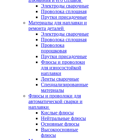
алюминия и его сплавов
Электроды сварочные
Проволока сплошная
Прутки присадочные
Материалы для наплавки и
ремонта деталей
Электроды сварочные
Проволока сплошная
Проволока
порошковая
Прутки присадочные
Флюсы и проволоки
для износостойкой
наплавки
Ленты сварочные
Специализированные
материалы
Флюсы и проволоки для
автоматической сварки и
наплавки
Кислые флюсы
Нейтральные флюсы
Основные флюсы
Высокоосновные
флюсы