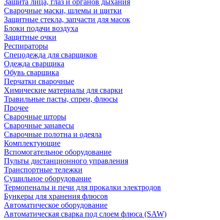
Защита лица, глаз и органов дыхания
Сварочные маски, шлемы и щитки
Защитные стекла, запчасти для масок
Блоки подачи воздуха
Защитные очки
Респираторы
Спецодежда для сварщиков
Одежда сварщика
Обувь сварщика
Перчатки сварочные
Химические материалы для сварки
Травильные пасты, спреи, флюсы
Прочее
Сварочные шторы
Сварочные занавесы
Сварочные полотна и одеяла
Комплектующие
Вспомогательное оборудование
Пульты дистанционного управления
Транспортные тележки
Сушильное оборудование
Термопеналы и печи для прокалки электродов
Бункеры для хранения флюсов
Автоматическое оборудование
Автоматическая сварка под слоем флюса (SAW)