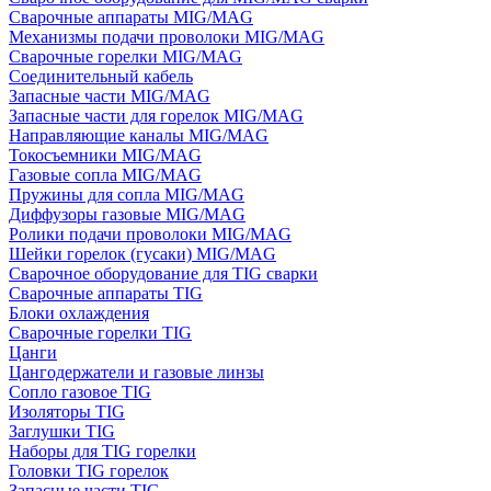
Сварочные аппараты MIG/MAG
Механизмы подачи проволоки MIG/MAG
Сварочные горелки MIG/MAG
Соединительный кабель
Запасные части MIG/MAG
Запасные части для горелок MIG/MAG
Направляющие каналы MIG/MAG
Токосъемники MIG/MAG
Газовые сопла MIG/MAG
Пружины для сопла MIG/MAG
Диффузоры газовые MIG/MAG
Ролики подачи проволоки MIG/MAG
Шейки горелок (гусаки) MIG/MAG
Сварочное оборудование для TIG сварки
Сварочные аппараты TIG
Блоки охлаждения
Сварочные горелки TIG
Цанги
Цангодержатели и газовые линзы
Сопло газовое TIG
Изоляторы TIG
Заглушки TIG
Наборы для TIG горелки
Головки TIG горелок
Запасные части TIG