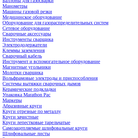
Баллоны для газосварки
Манометры
Машины газовой резки
Медицинское оборудование
Оборудование для газораспределительных систем
Сетевое оборудование
Сварочные аксессуары
Инструменты сварщика
Электрододержатели
Клеммы заземления
Сварочный кабель
Инструмент и вспомогательное оборудование
Магнитные угольники
Молотки сварщика
Вольфрамовые электроды и приспособления
Системы вытяжки сварочных дымов
Керамические подкладки
Упаковка Marathon Pac
Маркеры
Абразивные круги
Круги отрезные по металлу
Круги зачистные
Круги лепестковые тарельчатые
Самозацепляемые шлифовальные круги
Шлифовальные листы