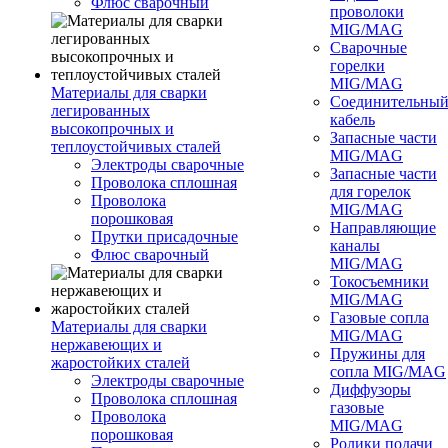
Флюс сварочный
проволоки
MIG/MAG
Сварочные
горелки
MIG/MAG
Материалы для сварки
Соединительны
легированных
кабель
высокопрочных и
Запасные части
теплоустойчивых сталей
MIG/MAG
Электроды сварочные
Запасные части
Проволока сплошная
для горелок
Проволока
MIG/MAG
порошковая
Направляющие
Прутки присадочные
каналы
Флюс сварочный
MIG/MAG
Токосъемники
MIG/MAG
Газовые сопла
Материалы для сварки
MIG/MAG
нержавеющих и
Пружины для
жаростойких сталей
сопла MIG/MAG
Электроды сварочные
Диффузоры
Проволока сплошная
газовые
Проволока
MIG/MAG
порошковая
Ролики подачи