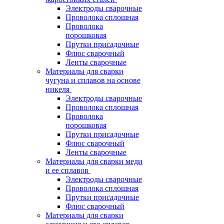
Электроды сварочные
Проволока сплошная
Проволока
порошковая
Прутки присадочные
Флюс сварочный
Ленты сварочные
Материалы для сварки
чугуна и сплавов на основе
никеля
Электроды сварочные
Проволока сплошная
Проволока
порошковая
Прутки присадочные
Флюс сварочный
Ленты сварочные
Материалы для сварки меди
и ее сплавов
Электроды сварочные
Проволока сплошная
Прутки присадочные
Флюс сварочный
Материалы для сварки