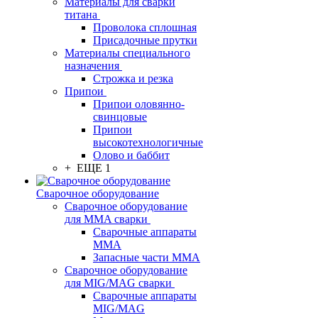
Материалы для сварки
титана
Проволока сплошная
Присадочные прутки
Материалы специального
назначения
Строжка и резка
Припои
Припои оловянно-
свинцовые
Припои
высокотехнологичные
Олово и баббит
+ ЕЩЕ 1
Сварочное оборудование
Сварочное оборудование
для MMA сварки
Сварочные аппараты
MMA
Запасные части MMA
Сварочное оборудование
для MIG/MAG сварки
Сварочные аппараты
MIG/MAG