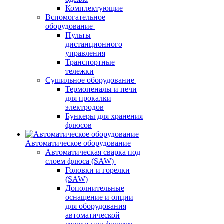
Комплектующие
Вспомогательное
оборудование
Пульты
дистанционного
управления
Транспортные
тележки
Сушильное оборудование
Термопеналы и печи
для прокалки
электродов
Бункеры для хранения
флюсов
Автоматическое оборудование
Автоматическая сварка под
слоем флюса (SAW)
Головки и горелки
(SAW)
Дополнительные
оснащение и опции
для оборудования
автоматической