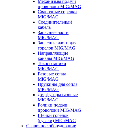
Механизмы подачи
проволоки MIG/MAG
Сварочные горелки
MIG/MAG
Соединительный
кабель
Запасные части
MIG/MAG
Запасные части для
горелок MIG/MAG
Направляющие
каналы MIG/MAG
Токосъемники
MIG/MAG
Газовые сопла
MIG/MAG
Пружины для сопла
MIG/MAG
Диффузоры газовые
MIG/MAG
Ролики подачи
проволоки MIG/MAG
Шейки горелок
(гусаки) MIG/MAG
Сварочное оборудование