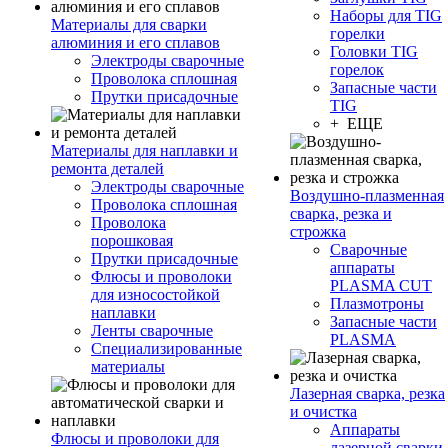
Наборы для TIG
Материалы для сварки
горелки
алюминия и его сплавов
Головки TIG
Электроды сварочные
горелок
Проволока сплошная
Запасные части
Прутки присадочные
TIG
+ ЕЩЕ
Материалы для наплавки и
ремонта деталей
Электроды сварочные
Воздушно-плазменная
Проволока сплошная
сварка, резка и
Проволока
строжка
порошковая
Сварочные
Прутки присадочные
аппараты
Флюсы и проволоки
PLASMA CUT
для износостойкой
Плазмотроны
наплавки
Запасные части
Ленты сварочные
PLASMA
Специализированные
материалы
Лазерная сварка, резка
и очистка
Аппараты
Флюсы и проволоки для
лазерной сварки