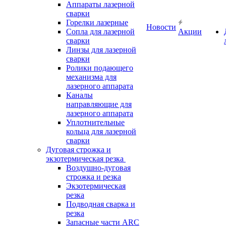
Аппараты лазерной
сварки
Горелки лазерные
Новости
Сопла для лазерной
Акции
сварки
Линзы для лазерной
сварки
Ролики подающего
механизма для
лазерного аппарата
Каналы
направляющие для
лазерного аппарата
Уплотнительные
кольца для лазерной
сварки
Дуговая строжка и
экзотермическая резка
Воздушно-дуговая
строжка и резка
Экзотермическая
резка
Подводная сварка и
резка
Запасные части ARC