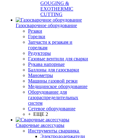
GOUGING &
EXOTHERMIC
CUTTING
Газосварочное оборудование
Резаки
Горелки
Запчасти к резакам и
горелкам
Редукторы
Газовые вентили для сварки
Рукава напорные
Баллоны для газосварки
Манометры
Машины газовой резки
Медицинское оборудование
Оборудование для
газораспределительных
систем
Сетевое оборудование
+ ЕЩЕ 2
Сварочные аксессуары
Инструменты сварщика
Электрододержатели