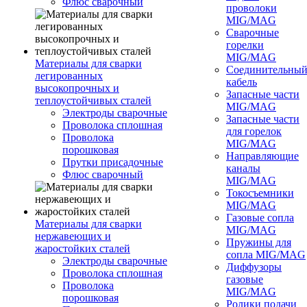
Флюс сварочный
проволоки
MIG/MAG
Сварочные
горелки
MIG/MAG
Материалы для сварки
Соединительны
легированных
кабель
высокопрочных и
Запасные части
теплоустойчивых сталей
MIG/MAG
Электроды сварочные
Запасные части
Проволока сплошная
для горелок
Проволока
MIG/MAG
порошковая
Направляющие
Прутки присадочные
каналы
Флюс сварочный
MIG/MAG
Токосъемники
MIG/MAG
Газовые сопла
Материалы для сварки
MIG/MAG
нержавеющих и
Пружины для
жаростойких сталей
сопла MIG/MAG
Электроды сварочные
Диффузоры
Проволока сплошная
газовые
Проволока
MIG/MAG
порошковая
Ролики подачи