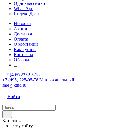
Одноклассники
WhatsApp
Яндекс.Дзен
Новости
Акции
Доставка
Оплата
О компании
Как купить
Контакты
Обзоры
...
+7 (495) 225-95-78
+7 (495) 225-95-78
Многоканальный
sale@ktnd.ru
Войти
Каталог
По всему сайту