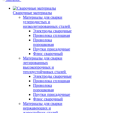
Сварочные материалы
Материалы для сварки
углеродистых и
низколегированных сталей
Электроды сварочные
Проволока сплошная
Проволока
порошковая
Прутки присадочные
Флюс сварочный
Материалы для сварки
легированных
высокопрочных и
теплоустойчивых сталей
Электроды сварочные
Проволока сплошная
Проволока
порошковая
Прутки присадочные
Флюс сварочный
Материалы для сварки
нержавеющих и
жаростойких сталей