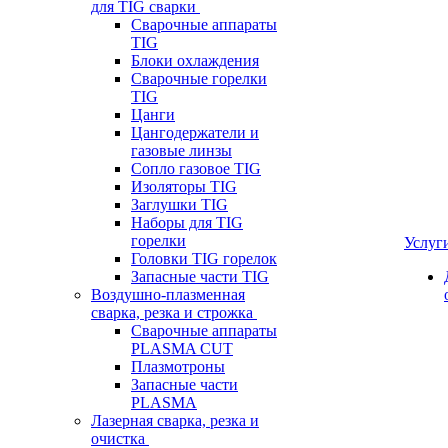
для TIG сварки
Сварочные аппараты
TIG
Блоки охлаждения
Сварочные горелки
TIG
Цанги
Цангодержатели и
газовые линзы
Сопло газовое TIG
Изоляторы TIG
Заглушки TIG
Наборы для TIG
горелки
Услуг
Головки TIG горелок
Запасные части TIG
Воздушно-плазменная
сварка, резка и строжка
Сварочные аппараты
PLASMA CUT
Плазмотроны
Запасные части
PLASMA
Лазерная сварка, резка и
очистка