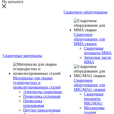
По каталогу
Сварочное оборудование
Сварочное
оборудование для
MMA сварки
Сварочные
аппараты MMA
Сварочные материалы
Запасные части
MMA
Материалы для сварки
Сварочное
углеродистых и
оборудование для
низколегированных сталей
MIG/MAG сварки
Электроды сварочные
Сварочные
Проволока сплошная
аппараты
Проволока
MIG/MAG
порошковая
Механизмы
Прутки присадочные
подачи