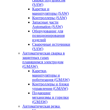
сварки под флюсом
(SAW)
Каретки и
манипуляторы (SAW)
Контроллеры (SAW)
Запасные части
Automation (SAW)
Оборудование для
позиционирования
изделий
Сварочные источники
(SAW)
Автоматическая сварка в
защитных газах
плавящимся электродом
(GMAW)
Каретки,
манипуляторы и
роботизация (GMAW)
Контроллеры и блоки
управления (GMAW)
Подающие
механизмы и горелки
(GMAW)
Автоматическая резка