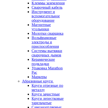
Клеммы заземления
Сварочный кабель
Инструмент и
вспомогательное
оборудование
Магнитные
угольники
Молотки сварщика
Вольфрамовые
электроды и
приспособления
Системы вытяжки
сварочных дымов
Керамические
подкладки
Упаковка Marathon
Pac
Маркеры
Абразивные круги
Круги отрезные по
металлу
Круги зачистные
Круги лепестковые
тарельчатые
Самозацепляемые