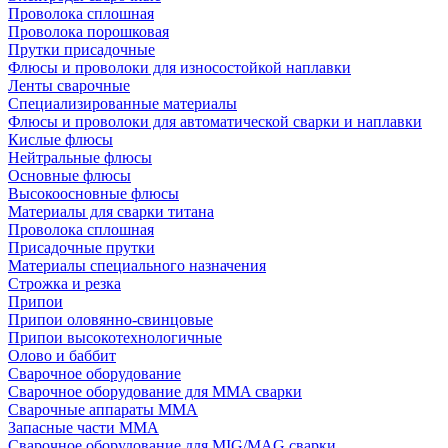
Проволока сплошная
Проволока порошковая
Прутки присадочные
Флюсы и проволоки для износостойкой наплавки
Ленты сварочные
Специализированные материалы
Флюсы и проволоки для автоматической сварки и наплавки
Кислые флюсы
Нейтральные флюсы
Основные флюсы
Высокоосновные флюсы
Материалы для сварки титана
Проволока сплошная
Присадочные прутки
Материалы специального назначения
Строжка и резка
Припои
Припои оловянно-свинцовые
Припои высокотехнологичные
Олово и баббит
Сварочное оборудование
Сварочное оборудование для MMA сварки
Сварочные аппараты MMA
Запасные части MMA
Сварочное оборудование для MIG/MAG сварки