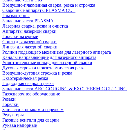
Воздушно-плазменная сварка, резка и строжка
Сварочные аппараты PLASMA CUT
Плазмотроны
Запасные части PLASMA
Лазерная сварка, резка и очистка
Аппараты лазерной сварки
Горелки лазерные
Сопла для лазерной сварки
Линзы для лазерной сварки
Ролики подающего механизма для лазерного аппарата
Каналы направляющие для лазерного аппарата
Уплотнительные кольца для лазерной сварки
Дуговая строжка и экзотермическая резка
Воздушно-дуговая строжка и резка
Экзотермическая резка
Подводная сварка и резка
Запасные части ARC GOUGING & EXOTHERMIC CUTTING
Газосварочное оборудование
Резаки
Горелки
Запчасти к резакам и горелкам
Редукторы
Газовые вентили для сварки
Рукава напорные