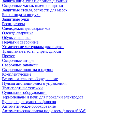
Защита лица, глаз и органов дыхания
Сварочные маски, шлемы и щитки
Защитные стекла, запчасти для масок
Блоки подачи воздуха
Защитные очки
Респираторы
Спецодежда для сварщиков
Одежда сварщика
Обувь сварщика
Перчатки сварочные
Химические материалы для сварки
Травильные пасты, спреи, флюсы
Прочее
Сварочные шторы
Сварочные занавесы
Сварочные полотна и одеяла
Комплектующие
Вспомогательное оборудование
Пульты дистанционного управления
Транспортные тележки
Сушильное оборудование
Термопеналы и печи для прокалки электродов
Бункеры для хранения флюсов
Автоматическое оборудование
Автоматическая сварка под слоем флюса (SAW)