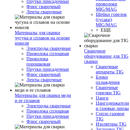
Прутки присадочные
проволоки
Флюс сварочный
MIG/MAG
Ленты сварочные
Шейки горелок
(гусаки)
MIG/MAG
+ ЕЩЕ
Материалы для сварки
чугуна и сплавов на основе
никеля
Электроды сварочные
Сварочное
Проволока сплошная
оборудование для TIG
Проволока
сварки
порошковая
Сварочные
Прутки присадочные
аппараты TIG
Флюс сварочный
Блоки
Ленты сварочные
охлаждения
Сварочные
горелки TIG
Материалы для сварки меди
Цанги
и ее сплавов
Цангодержатели
Электроды сварочные
и газовые линзы
Проволока сплошная
Сопло газовое
Прутки присадочные
TIG
Флюс сварочный
Изоляторы TIG
Заглушки TIG