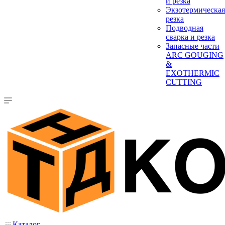
и резка
Экзотермическая
резка
Подводная
сварка и резка
Запасные части
ARC GOUGING
&
EXOTHERMIC
CUTTING
Каталог