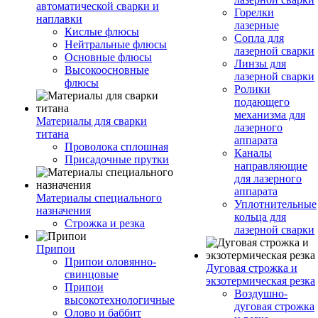
автоматической сварки и
Горелки
наплавки
лазерные
Кислые флюсы
Сопла для
Нейтральные флюсы
лазерной сварки
Основные флюсы
Линзы для
Высокоосновные
лазерной сварки
флюсы
Ролики
подающего
механизма для
Материалы для сварки
лазерного
титана
аппарата
Проволока сплошная
Каналы
Присадочные прутки
направляющие
для лазерного
аппарата
Материалы специального
Уплотнительные
назначения
кольца для
Строжка и резка
лазерной сварки
Припои
Припои оловянно-
Дуговая строжка и
свинцовые
экзотермическая резка
Припои
Воздушно-
высокотехнологичные
дуговая строжка
Олово и баббит