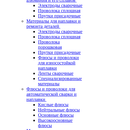
алюминия и его сплавов
Электроды сварочные
Проволока сплошная
Прутки присадочные
Материалы для наплавки и
ремонта деталей
Электроды сварочные
Проволока сплошная
Проволока
порошковая
Прутки присадочные
Флюсы и проволоки
для износостойкой
наплавки
Ленты сварочные
Специализированные
материалы
Флюсы и проволоки для
автоматической сварки и
наплавки
Кислые флюсы
Нейтральные флюсы
Основные флюсы
Высокоосновные
флюсы