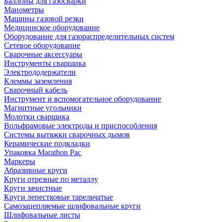
Баллоны для газосварки
Манометры
Машины газовой резки
Медицинское оборудование
Оборудование для газораспределительных систем
Сетевое оборудование
Сварочные аксессуары
Инструменты сварщика
Электрододержатели
Клеммы заземления
Сварочный кабель
Инструмент и вспомогательное оборудование
Магнитные угольники
Молотки сварщика
Вольфрамовые электроды и приспособления
Системы вытяжки сварочных дымов
Керамические подкладки
Упаковка Marathon Pac
Маркеры
Абразивные круги
Круги отрезные по металлу
Круги зачистные
Круги лепестковые тарельчатые
Самозацепляемые шлифовальные круги
Шлифовальные листы