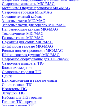
Сварочные аппараты MIG/MAG
Механизмы подачи проволоки MIG/MAG
Сварочные горелки MIG/MAG
Соединительный кабель
Запасные части MIG/MAG
Запасные части для горелок MIG/MAG
Направляющие каналы MIG/MAG
Токосъемники MIG/MAG
Газовые сопла MIG/MAG
Пружины для сопла MIG/MAG
Диффузоры газовые MIG/MAG
Ролики подачи проволоки MIG/MAG
Шейки горелок (гусаки) MIG/MAG
Сварочное оборудование для TIG сварки
Сварочные аппараты TIG
Блоки охлаждения
Сварочные горелки TIG
Цанги
Цангодержатели и газовые линзы
Сопло газовое TIG
Изоляторы TIG
Заглушки TIG
Наборы для TIG горелки
Головки TIG горелок
Запасные части TIG