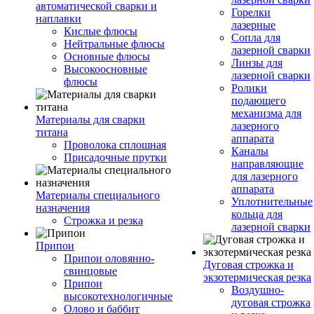
автоматической сварки и
Горелки
наплавки
лазерные
Кислые флюсы
Сопла для
Нейтральные флюсы
лазерной сварки
Основные флюсы
Линзы для
Высокоосновные
лазерной сварки
флюсы
Ролики
подающего
механизма для
Материалы для сварки
лазерного
титана
аппарата
Проволока сплошная
Каналы
Присадочные прутки
направляющие
для лазерного
аппарата
Материалы специального
Уплотнительные
назначения
кольца для
Строжка и резка
лазерной сварки
Припои
Припои оловянно-
Дуговая строжка и
свинцовые
экзотермическая резка
Припои
Воздушно-
высокотехнологичные
дуговая строжка
Олово и баббит