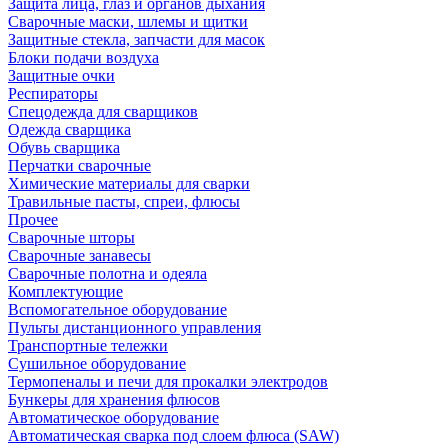
Защита лица, глаз и органов дыхания
Сварочные маски, шлемы и щитки
Защитные стекла, запчасти для масок
Блоки подачи воздуха
Защитные очки
Респираторы
Спецодежда для сварщиков
Одежда сварщика
Обувь сварщика
Перчатки сварочные
Химические материалы для сварки
Травильные пасты, спреи, флюсы
Прочее
Сварочные шторы
Сварочные занавесы
Сварочные полотна и одеяла
Комплектующие
Вспомогательное оборудование
Пульты дистанционного управления
Транспортные тележки
Сушильное оборудование
Термопеналы и печи для прокалки электродов
Бункеры для хранения флюсов
Автоматическое оборудование
Автоматическая сварка под слоем флюса (SAW)