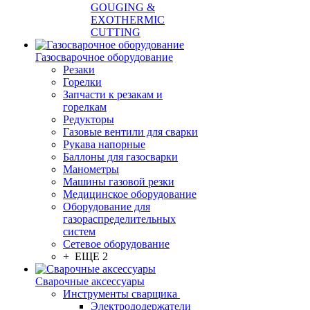
GOUGING &
EXOTHERMIC
CUTTING
Газосварочное оборудование
Резаки
Горелки
Запчасти к резакам и
горелкам
Редукторы
Газовые вентили для сварки
Рукава напорные
Баллоны для газосварки
Манометры
Машины газовой резки
Медицинское оборудование
Оборудование для
газораспределительных
систем
Сетевое оборудование
+ ЕЩЕ 2
Сварочные аксессуары
Инструменты сварщика
Электрододержатели