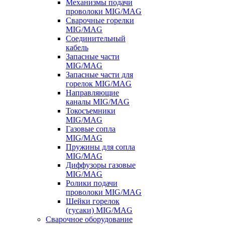
Механизмы подачи
проволоки MIG/MAG
Сварочные горелки
MIG/MAG
Соединительный
кабель
Запасные части
MIG/MAG
Запасные части для
горелок MIG/MAG
Направляющие
каналы MIG/MAG
Токосъемники
MIG/MAG
Газовые сопла
MIG/MAG
Пружины для сопла
MIG/MAG
Диффузоры газовые
MIG/MAG
Ролики подачи
проволоки MIG/MAG
Шейки горелок
(гусаки) MIG/MAG
Сварочное оборудование