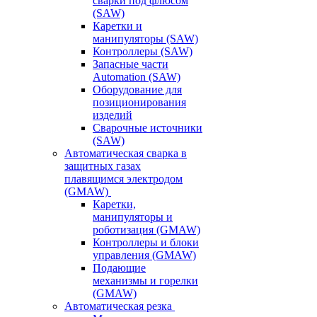
сварки под флюсом
(SAW)
Каретки и
манипуляторы (SAW)
Контроллеры (SAW)
Запасные части
Automation (SAW)
Оборудование для
позиционирования
изделий
Сварочные источники
(SAW)
Автоматическая сварка в
защитных газах
плавящимся электродом
(GMAW)
Каретки,
манипуляторы и
роботизация (GMAW)
Контроллеры и блоки
управления (GMAW)
Подающие
механизмы и горелки
(GMAW)
Автоматическая резка