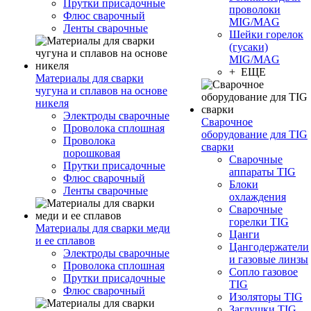
Прутки присадочные
проволоки
Флюс сварочный
MIG/MAG
Ленты сварочные
Шейки горелок
(гусаки)
MIG/MAG
+ ЕЩЕ
Материалы для сварки
чугуна и сплавов на основе
никеля
Электроды сварочные
Сварочное
Проволока сплошная
оборудование для TIG
Проволока
сварки
порошковая
Сварочные
Прутки присадочные
аппараты TIG
Флюс сварочный
Блоки
Ленты сварочные
охлаждения
Сварочные
горелки TIG
Материалы для сварки меди
Цанги
и ее сплавов
Цангодержатели
Электроды сварочные
и газовые линзы
Проволока сплошная
Сопло газовое
Прутки присадочные
TIG
Флюс сварочный
Изоляторы TIG
Заглушки TIG