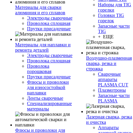
Наборы для TIG
Материалы для сварки
горелки
алюминия и его сплавов
Головки TIG
Электроды сварочные
горелок
Проволока сплошная
Запасные части
Прутки присадочные
TIG
+ ЕЩЕ
Материалы для наплавки и
ремонта деталей
Электроды сварочные
Воздушно-плазменная
Проволока сплошная
сварка, резка и
Проволока
строжка
порошковая
Сварочные
Прутки присадочные
аппараты
Флюсы и проволоки
PLASMA CUT
для износостойкой
Плазмотроны
наплавки
Запасные части
Ленты сварочные
PLASMA
Специализированные
материалы
Лазерная сварка, резка
и очистка
Аппараты
Флюсы и проволоки для
лазерной сварки