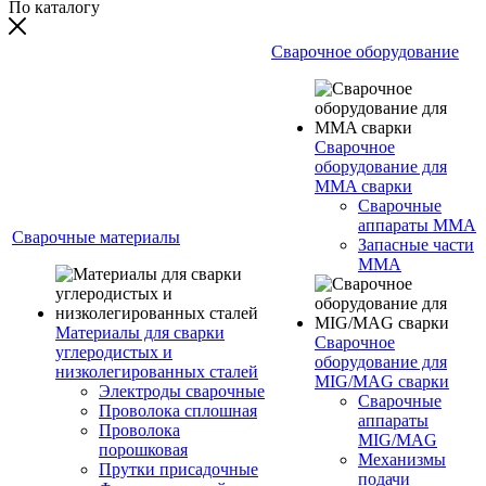
По каталогу
Сварочное оборудование
Сварочное
оборудование для
MMA сварки
Сварочные
аппараты MMA
Сварочные материалы
Запасные части
MMA
Материалы для сварки
Сварочное
углеродистых и
оборудование для
низколегированных сталей
MIG/MAG сварки
Электроды сварочные
Сварочные
Проволока сплошная
аппараты
Проволока
MIG/MAG
порошковая
Механизмы
Прутки присадочные
подачи