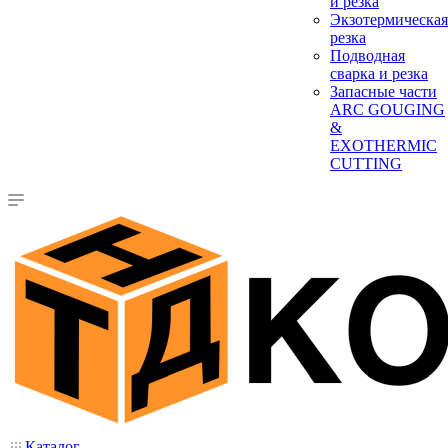
и резка
Экзотермическая
резка
Подводная
сварка и резка
Запасные части
ARC GOUGING
&
EXOTHERMIC
CUTTING
Каталог