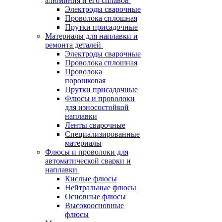
алюминия и его сплавов
Электроды сварочные
Проволока сплошная
Прутки присадочные
Материалы для наплавки и
ремонта деталей
Электроды сварочные
Проволока сплошная
Проволока
порошковая
Прутки присадочные
Флюсы и проволоки
для износостойкой
наплавки
Ленты сварочные
Специализированные
материалы
Флюсы и проволоки для
автоматической сварки и
наплавки
Кислые флюсы
Нейтральные флюсы
Основные флюсы
Высокоосновные
флюсы