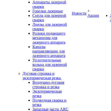
Аппараты лазерной
сварки
Горелки лазерные
Новости
Сопла для лазерной
Акции
сварки
Линзы для лазерной
сварки
Ролики подающего
механизма для
лазерного аппарата
Каналы
направляющие для
лазерного аппарата
Уплотнительные
кольца для лазерной
сварки
Дуговая строжка и
экзотермическая резка
Воздушно-дуговая
строжка и резка
Экзотермическая
резка
Подводная сварка и
резка
Запасные части ARC