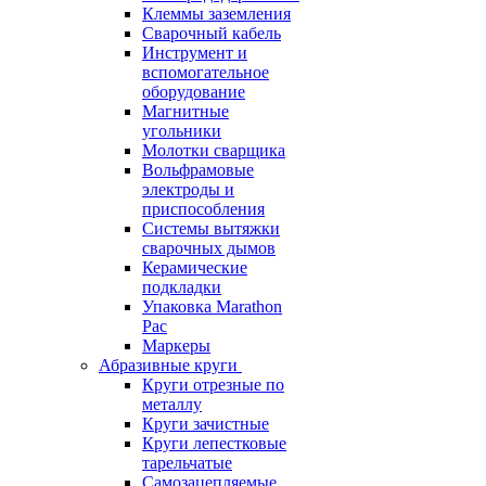
Клеммы заземления
Сварочный кабель
Инструмент и
вспомогательное
оборудование
Магнитные
угольники
Молотки сварщика
Вольфрамовые
электроды и
приспособления
Системы вытяжки
сварочных дымов
Керамические
подкладки
Упаковка Marathon
Pac
Маркеры
Абразивные круги
Круги отрезные по
металлу
Круги зачистные
Круги лепестковые
тарельчатые
Самозацепляемые