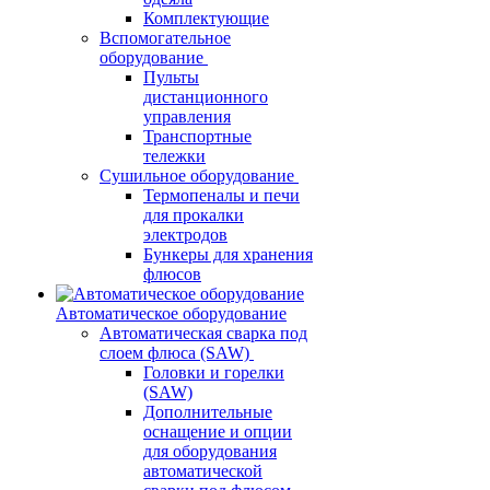
Комплектующие
Вспомогательное
оборудование
Пульты
дистанционного
управления
Транспортные
тележки
Сушильное оборудование
Термопеналы и печи
для прокалки
электродов
Бункеры для хранения
флюсов
Автоматическое оборудование
Автоматическая сварка под
слоем флюса (SAW)
Головки и горелки
(SAW)
Дополнительные
оснащение и опции
для оборудования
автоматической