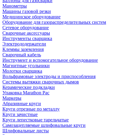
Баллоны для газосварки
Манометры
Машины газовой резки
Медицинское оборудование
Оборудование для газораспределительных систем
Сетевое оборудование
Сварочные аксессуары
Инструменты сварщика
Электрододержатели
Клеммы заземления
Сварочный кабель
Инструмент и вспомогательное оборудование
Магнитные угольники
Молотки сварщика
Вольфрамовые электроды и приспособления
Системы вытяжки сварочных дымов
Керамические подкладки
Упаковка Marathon Pac
Маркеры
Абразивные круги
Круги отрезные по металлу
Круги зачистные
Круги лепестковые тарельчатые
Самозацепляемые шлифовальные круги
Шлифовальные листы