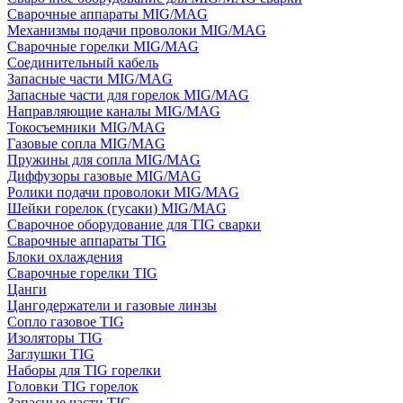
Сварочные аппараты MIG/MAG
Механизмы подачи проволоки MIG/MAG
Сварочные горелки MIG/MAG
Соединительный кабель
Запасные части MIG/MAG
Запасные части для горелок MIG/MAG
Направляющие каналы MIG/MAG
Токосъемники MIG/MAG
Газовые сопла MIG/MAG
Пружины для сопла MIG/MAG
Диффузоры газовые MIG/MAG
Ролики подачи проволоки MIG/MAG
Шейки горелок (гусаки) MIG/MAG
Сварочное оборудование для TIG сварки
Сварочные аппараты TIG
Блоки охлаждения
Сварочные горелки TIG
Цанги
Цангодержатели и газовые линзы
Сопло газовое TIG
Изоляторы TIG
Заглушки TIG
Наборы для TIG горелки
Головки TIG горелок
Запасные части TIG