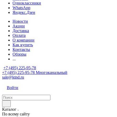
Одноклассники
WhatsApp
Яндекс.Дзен
Новости
Акции
Доставка
Оплата
О компании
Как купить
Контакты
Обзоры
...
+7 (495) 225-95-78
+7 (495) 225-95-78
Многоканальный
sale@ktnd.ru
Войти
Каталог
По всему сайту