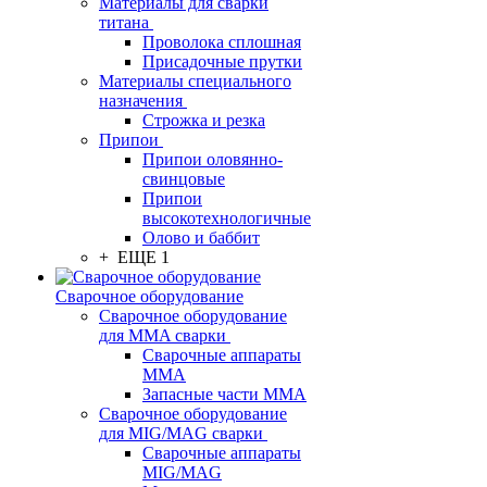
Материалы для сварки
титана
Проволока сплошная
Присадочные прутки
Материалы специального
назначения
Строжка и резка
Припои
Припои оловянно-
свинцовые
Припои
высокотехнологичные
Олово и баббит
+ ЕЩЕ 1
Сварочное оборудование
Сварочное оборудование
для MMA сварки
Сварочные аппараты
MMA
Запасные части MMA
Сварочное оборудование
для MIG/MAG сварки
Сварочные аппараты
MIG/MAG