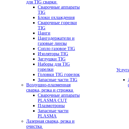
для TIG сварки
Сварочные аппараты
TIG
Блоки охлаждения
Сварочные горелки
TIG
Цанги
Цангодержатели и
газовые линзы
Сопло газовое TIG
Изоляторы TIG
Заглушки TIG
Наборы для TIG
горелки
Услуг
Головки TIG горелок
Запасные части TIG
Воздушно-плазменная
сварка, резка и строжка
Сварочные аппараты
PLASMA CUT
Плазмотроны
Запасные части
PLASMA
Лазерная сварка, резка и
очистка