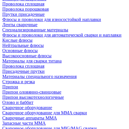
Проволока сплошная
Проволока порошковая
Прутки присадочные
Флюсы и проволоки для износостойкой наплавки
Ленты сварочные
Специализированные материалы
Флюсы и проволоки для автоматической сварки и наплавки
Кислые флюсы
Нейтральные флюсы
Основные флюсы
Высокоосновные флюсы
Материалы для сварки титана
Проволока сплошная
Присадочные прутки
Материалы специального назначения
Строжка и резка
Припои
Припои оловянно-свинцовые
Припои высокотехнологичные
Олово и баббит
Сварочное оборудование
Сварочное оборудование для MMA сварки
Сварочные аппараты MMA
Запасные части MMA
Сварочное оборудование для MIG/MAG сварки