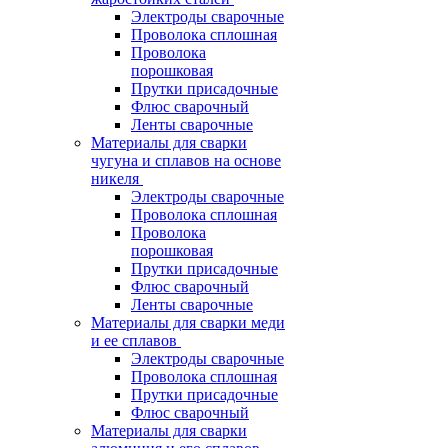
Электроды сварочные
Проволока сплошная
Проволока
порошковая
Прутки присадочные
Флюс сварочный
Ленты сварочные
Материалы для сварки
чугуна и сплавов на основе
никеля
Электроды сварочные
Проволока сплошная
Проволока
порошковая
Прутки присадочные
Флюс сварочный
Ленты сварочные
Материалы для сварки меди
и ее сплавов
Электроды сварочные
Проволока сплошная
Прутки присадочные
Флюс сварочный
Материалы для сварки