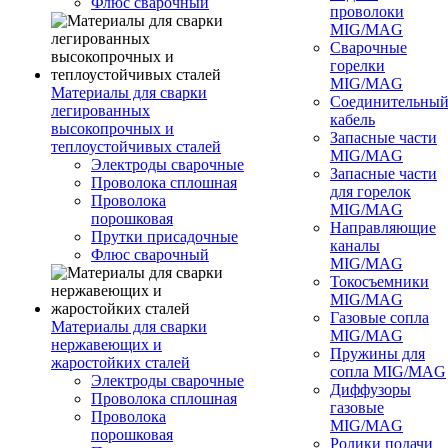
Флюс сварочный
проволоки
MIG/MAG
Сварочные
горелки
MIG/MAG
Материалы для сварки
Соединительны
легированных
кабель
высокопрочных и
Запасные части
теплоустойчивых сталей
MIG/MAG
Электроды сварочные
Запасные части
Проволока сплошная
для горелок
Проволока
MIG/MAG
порошковая
Направляющие
Прутки присадочные
каналы
Флюс сварочный
MIG/MAG
Токосъемники
MIG/MAG
Газовые сопла
Материалы для сварки
MIG/MAG
нержавеющих и
Пружины для
жаростойких сталей
сопла MIG/MAG
Электроды сварочные
Диффузоры
Проволока сплошная
газовые
Проволока
MIG/MAG
порошковая
Ролики подачи