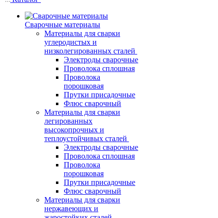
Сварочные материалы
Материалы для сварки
углеродистых и
низколегированных сталей
Электроды сварочные
Проволока сплошная
Проволока
порошковая
Прутки присадочные
Флюс сварочный
Материалы для сварки
легированных
высокопрочных и
теплоустойчивых сталей
Электроды сварочные
Проволока сплошная
Проволока
порошковая
Прутки присадочные
Флюс сварочный
Материалы для сварки
нержавеющих и
жаростойких сталей