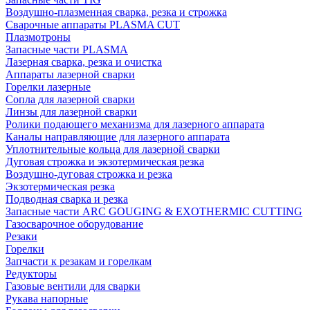
Воздушно-плазменная сварка, резка и строжка
Сварочные аппараты PLASMA CUT
Плазмотроны
Запасные части PLASMA
Лазерная сварка, резка и очистка
Аппараты лазерной сварки
Горелки лазерные
Сопла для лазерной сварки
Линзы для лазерной сварки
Ролики подающего механизма для лазерного аппарата
Каналы направляющие для лазерного аппарата
Уплотнительные кольца для лазерной сварки
Дуговая строжка и экзотермическая резка
Воздушно-дуговая строжка и резка
Экзотермическая резка
Подводная сварка и резка
Запасные части ARC GOUGING & EXOTHERMIC CUTTING
Газосварочное оборудование
Резаки
Горелки
Запчасти к резакам и горелкам
Редукторы
Газовые вентили для сварки
Рукава напорные