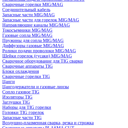
Сварочные горелки MIG/MAG
Соединительный кабель
Запасные части MIG/MAG
Запасные части для горелок MIG/MAG
Направляющие каналы MIG/MAG
Токосъемники MIG/MAG
Газовые сопла MIG/MAG
Пружины для сопла MIG/MAG
Диффузоры газовые MIG/MAG
Ролики подачи проволоки MIG/MAG
Шейки горелок (гусаки) MIG/MAG
Сварочное оборудование для TIG сварки
Сварочные аппараты TIG
Блоки охлаждения
Сварочные горелки TIG
Цанги
Цангодержатели и газовые линзы
Сопло газовое TIG
Изоляторы TIG
Заглушки TIG
Наборы для TIG горелки
Головки TIG горелок
Запасные части TIG
Воздушно-плазменная сварка, резка и строжка
Сварочные аппараты PLASMA CUT