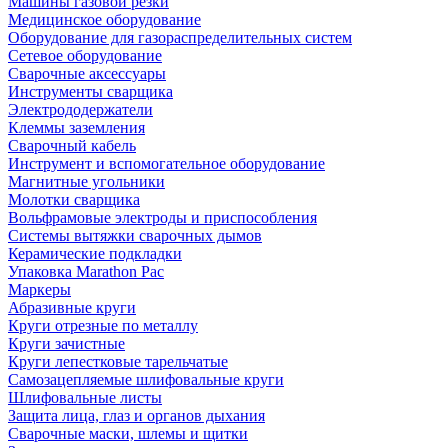
Машины газовой резки
Медицинское оборудование
Оборудование для газораспределительных систем
Сетевое оборудование
Сварочные аксессуары
Инструменты сварщика
Электрододержатели
Клеммы заземления
Сварочный кабель
Инструмент и вспомогательное оборудование
Магнитные угольники
Молотки сварщика
Вольфрамовые электроды и приспособления
Системы вытяжки сварочных дымов
Керамические подкладки
Упаковка Marathon Pac
Маркеры
Абразивные круги
Круги отрезные по металлу
Круги зачистные
Круги лепестковые тарельчатые
Самозацепляемые шлифовальные круги
Шлифовальные листы
Защита лица, глаз и органов дыхания
Сварочные маски, шлемы и щитки