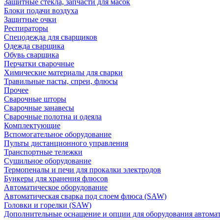
Защитные стекла, запчасти для масок
Блоки подачи воздуха
Защитные очки
Респираторы
Спецодежда для сварщиков
Одежда сварщика
Обувь сварщика
Перчатки сварочные
Химические материалы для сварки
Травильные пасты, спреи, флюсы
Прочее
Сварочные шторы
Сварочные занавесы
Сварочные полотна и одеяла
Комплектующие
Вспомогательное оборудование
Пульты дистанционного управления
Транспортные тележки
Сушильное оборудование
Термопеналы и печи для прокалки электродов
Бункеры для хранения флюсов
Автоматическое оборудование
Автоматическая сварка под слоем флюса (SAW)
Головки и горелки (SAW)
Дополнительные оснащение и опции для оборудования автома