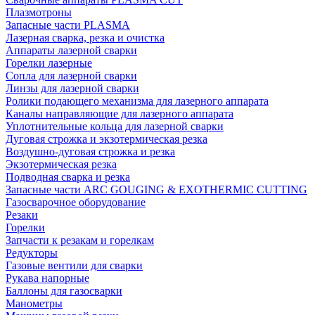
Плазмотроны
Запасные части PLASMA
Лазерная сварка, резка и очистка
Аппараты лазерной сварки
Горелки лазерные
Сопла для лазерной сварки
Линзы для лазерной сварки
Ролики подающего механизма для лазерного аппарата
Каналы направляющие для лазерного аппарата
Уплотнительные кольца для лазерной сварки
Дуговая строжка и экзотермическая резка
Воздушно-дуговая строжка и резка
Экзотермическая резка
Подводная сварка и резка
Запасные части ARC GOUGING & EXOTHERMIC CUTTING
Газосварочное оборудование
Резаки
Горелки
Запчасти к резакам и горелкам
Редукторы
Газовые вентили для сварки
Рукава напорные
Баллоны для газосварки
Манометры