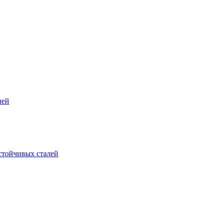
лей
стойчивых сталей