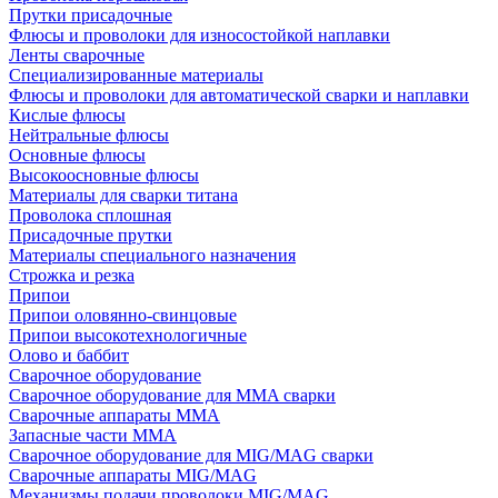
Прутки присадочные
Флюсы и проволоки для износостойкой наплавки
Ленты сварочные
Специализированные материалы
Флюсы и проволоки для автоматической сварки и наплавки
Кислые флюсы
Нейтральные флюсы
Основные флюсы
Высокоосновные флюсы
Материалы для сварки титана
Проволока сплошная
Присадочные прутки
Материалы специального назначения
Строжка и резка
Припои
Припои оловянно-свинцовые
Припои высокотехнологичные
Олово и баббит
Сварочное оборудование
Сварочное оборудование для MMA сварки
Сварочные аппараты MMA
Запасные части MMA
Сварочное оборудование для MIG/MAG сварки
Сварочные аппараты MIG/MAG
Механизмы подачи проволоки MIG/MAG