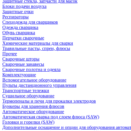
Защитные стекла, запчасти для масок
Блоки подачи воздуха
Защитные очки
Респираторы
Спецодежда для сварщиков
Одежда сварщика
Обувь сварщика
Перчатки сварочные
Химические материалы для сварки
Травильные пасты, спреи, флюсы
Прочее
Сварочные шторы
Сварочные занавесы
Сварочные полотна и одеяла
Комплектующие
Вспомогательное оборудование
Пульты дистанционного управления
Транспортные тележки
Сушильное оборудование
Термопеналы и печи для прокалки электродов
Бункеры для хранения флюсов
Автоматическое оборудование
Автоматическая сварка под слоем флюса (SAW)
Головки и горелки (SAW)
Дополнительные оснащение и опции для оборудования автома