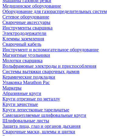
Машины газовой резки
Медицинское оборудование
Оборудование для газораспределительных систем
Сетевое оборудование
Сварочные аксессуары
Инструменты сварщика
Электрододержатели
Клеммы заземления
Сварочный кабель
Инструмент и вспомогательное оборудование
Магнитные угольники
Молотки сварщика
Вольфрамовые электроды и приспособления
Системы вытяжки сварочных дымов
Керамические подкладки
Упаковка Marathon Pac
Маркеры
Абразивные круги
Круги отрезные по металлу
Круги зачистные
Круги лепестковые тарельчатые
Самозацепляемые шлифовальные круги
Шлифовальные листы
Защита лица, глаз и органов дыхания
Сварочные маски, шлемы и щитки