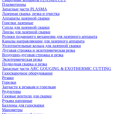
Плазмотроны
Запасные части PLASMA
Лазерная сварка, резка и очистка
Аппараты лазерной сварки
Горелки лазерные
Сопла для лазерной сварки
Линзы для лазерной сварки
Ролики подающего механизма для лазерного аппарата
Каналы направляющие для лазерного аппарата
Уплотнительные кольца для лазерной сварки
Дуговая строжка и экзотермическая резка
Воздушно-дуговая строжка и резка
Экзотермическая резка
Подводная сварка и резка
Запасные части ARC GOUGING & EXOTHERMIC CUTTING
Газосварочное оборудование
Резаки
Горелки
Запчасти к резакам и горелкам
Редукторы
Газовые вентили для сварки
Рукава напорные
Баллоны для газосварки
Манометры