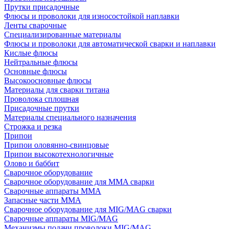
Прутки присадочные
Флюсы и проволоки для износостойкой наплавки
Ленты сварочные
Специализированные материалы
Флюсы и проволоки для автоматической сварки и наплавки
Кислые флюсы
Нейтральные флюсы
Основные флюсы
Высокоосновные флюсы
Материалы для сварки титана
Проволока сплошная
Присадочные прутки
Материалы специального назначения
Строжка и резка
Припои
Припои оловянно-свинцовые
Припои высокотехнологичные
Олово и баббит
Сварочное оборудование
Сварочное оборудование для MMA сварки
Сварочные аппараты MMA
Запасные части MMA
Сварочное оборудование для MIG/MAG сварки
Сварочные аппараты MIG/MAG
Механизмы подачи проволоки MIG/MAG