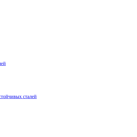
лей
стойчивых сталей