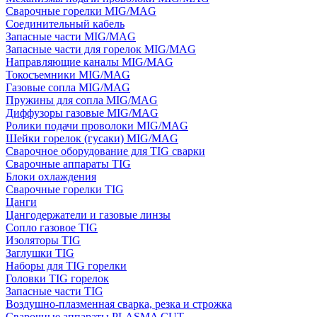
Сварочные горелки MIG/MAG
Соединительный кабель
Запасные части MIG/MAG
Запасные части для горелок MIG/MAG
Направляющие каналы MIG/MAG
Токосъемники MIG/MAG
Газовые сопла MIG/MAG
Пружины для сопла MIG/MAG
Диффузоры газовые MIG/MAG
Ролики подачи проволоки MIG/MAG
Шейки горелок (гусаки) MIG/MAG
Сварочное оборудование для TIG сварки
Сварочные аппараты TIG
Блоки охлаждения
Сварочные горелки TIG
Цанги
Цангодержатели и газовые линзы
Сопло газовое TIG
Изоляторы TIG
Заглушки TIG
Наборы для TIG горелки
Головки TIG горелок
Запасные части TIG
Воздушно-плазменная сварка, резка и строжка
Сварочные аппараты PLASMA CUT